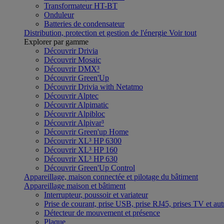
Transformateur HT-BT
Onduleur
Batteries de condensateur
Distribution, protection et gestion de l'énergie
Voir tout
Explorer par gamme
Découvrir Drivia
Découvrir Mosaic
Découvrir DMX³
Découvrir Green'Up
Découvrir Drivia with Netatmo
Découvrir Alptec
Découvrir Alpimatic
Découvrir Alpibloc
Découvrir Alpivar³
Découvrir Green'up Home
Découvrir XL³ HP 6300
Découvrir XL³ HP 160
Découvrir XL³ HP 630
Découvrir Green'Up Control
Appareillage, maison connectée et pilotage du bâtiment
Appareillage maison et bâtiment
Interrupteur, poussoir et variateur
Prise de courant, prise USB, prise RJ45, prises TV et aut
Détecteur de mouvement et présence
Plaque