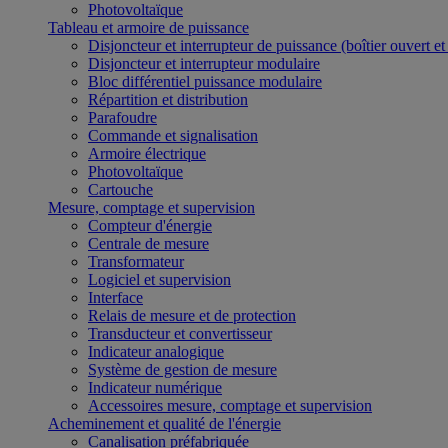
Photovoltaïque
Tableau et armoire de puissance
Disjoncteur et interrupteur de puissance (boîtier ouvert e
Disjoncteur et interrupteur modulaire
Bloc différentiel puissance modulaire
Répartition et distribution
Parafoudre
Commande et signalisation
Armoire électrique
Photovoltaïque
Cartouche
Mesure, comptage et supervision
Compteur d'énergie
Centrale de mesure
Transformateur
Logiciel et supervision
Interface
Relais de mesure et de protection
Transducteur et convertisseur
Indicateur analogique
Système de gestion de mesure
Indicateur numérique
Accessoires mesure, comptage et supervision
Acheminement et qualité de l'énergie
Canalisation préfabriquée