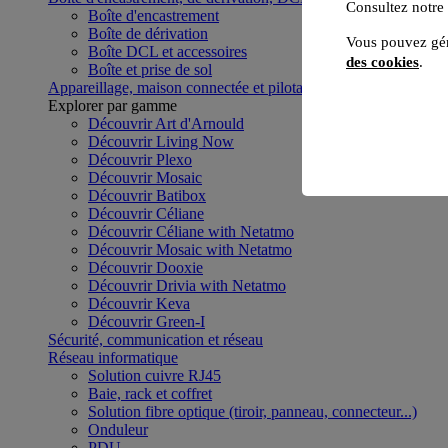
Consultez notre
Boîte d'encastrement
Boîte de dérivation
Vous pouvez gér
Boîte DCL et accessoires
des cookies
.
Boîte et prise de sol
Appareillage, maison connectée et pilotage du bâtiment
Voir to
Explorer par gamme
Découvrir Art d'Arnould
Découvrir Living Now
Découvrir Plexo
Découvrir Mosaic
Découvrir Batibox
Découvrir Céliane
Découvrir Céliane with Netatmo
Découvrir Mosaic with Netatmo
Découvrir Dooxie
Découvrir Drivia with Netatmo
Découvrir Keva
Découvrir Green-I
Sécurité, communication et réseau
Réseau informatique
Solution cuivre RJ45
Baie, rack et coffret
Solution fibre optique (tiroir, panneau, connecteur...)
Onduleur
PDU