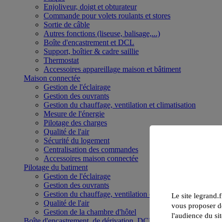
Enjoliveur, doigt et obturateur
Commande pour volets roulants et stores
Sortie de câble
Autres fonctions (liseuse, balisage,...)
Boîte d'encastrement et DCL
Support, boîtier & cadre saillie
Thermostat
Accessoires appareillage maison et bâtiment
Maison connectée
Gestion de l'éclairage
Gestion des ouvrants
Gestion du chauffage, ventilation et climatisation
Mesure de l'énergie
Pilotage des charges
Qualité de l'air
Sécurité du logement
Centralisation des commandes
Accessoires maison connectée
Pilotage du batiment
Gestion de l'éclairage
Gestion des ouvrants
Gestion du chauffage, ventilation et climatisation
Le site legrand.f
Qualité de l'air
vous proposer de
Gestion de la chambre d'hôtel
l'audience du sit
Boîte d'encastrement, de dérivation, DCL et boîte de sol