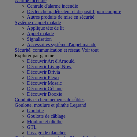
Alarme incendie
Centrale d'alarme incendie
Déclencheur, détecteur et dispositif pour coupure
Autres produits de mise en sécurité
Système d'appel malade
Applique tête de lit
Appel malade
Signalisation
Accessoires système d'appel malade
Sécurité, communication et réseau
Voir tout
Explorer par gamme
Découvrir Art d'Arnould
Découvrir Living Now
Découvrir Drivia
Découvrir Plexo
Découvrir Mosaic
Découvrir Céliane
Découvrir Dooxie
Conduits et cheminements de câbles
Goulotte, moulure et plinthe Legrand
Goulotte
Goulotte de câblage
Moulure et plinthe
GTL
Passage de plancher