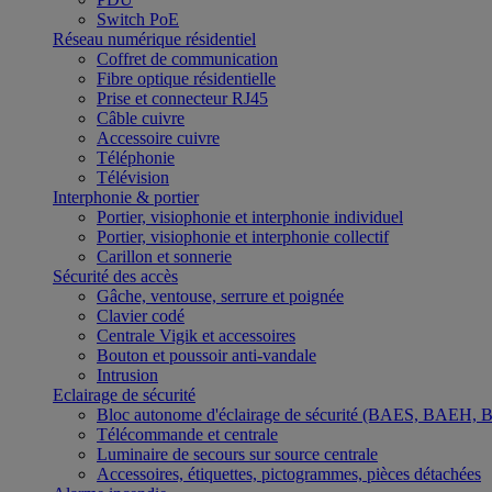
Switch PoE
Réseau numérique résidentiel
Coffret de communication
Fibre optique résidentielle
Prise et connecteur RJ45
Câble cuivre
Accessoire cuivre
Téléphonie
Télévision
Interphonie & portier
Portier, visiophonie et interphonie individuel
Portier, visiophonie et interphonie collectif
Carillon et sonnerie
Sécurité des accès
Gâche, ventouse, serrure et poignée
Clavier codé
Centrale Vigik et accessoires
Bouton et poussoir anti-vandale
Intrusion
Eclairage de sécurité
Bloc autonome d'éclairage de sécurité (BAES, BAEH,
Télécommande et centrale
Luminaire de secours sur source centrale
Accessoires, étiquettes, pictogrammes, pièces détachées