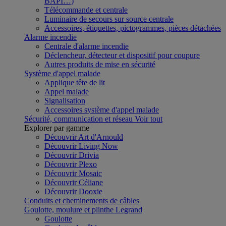
BAPI…)
Télécommande et centrale
Luminaire de secours sur source centrale
Accessoires, étiquettes, pictogrammes, pièces détachées
Alarme incendie
Centrale d'alarme incendie
Déclencheur, détecteur et dispositif pour coupure
Autres produits de mise en sécurité
Système d'appel malade
Applique tête de lit
Appel malade
Signalisation
Accessoires système d'appel malade
Sécurité, communication et réseau
Voir tout
Explorer par gamme
Découvrir Art d'Arnould
Découvrir Living Now
Découvrir Drivia
Découvrir Plexo
Découvrir Mosaic
Découvrir Céliane
Découvrir Dooxie
Conduits et cheminements de câbles
Goulotte, moulure et plinthe Legrand
Goulotte