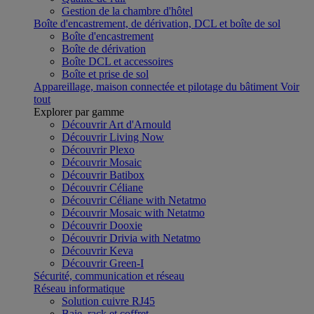
Gestion de la chambre d'hôtel
Boîte d'encastrement, de dérivation, DCL et boîte de sol
Boîte d'encastrement
Boîte de dérivation
Boîte DCL et accessoires
Boîte et prise de sol
Appareillage, maison connectée et pilotage du bâtiment
Voir
tout
Explorer par gamme
Découvrir Art d'Arnould
Découvrir Living Now
Découvrir Plexo
Découvrir Mosaic
Découvrir Batibox
Découvrir Céliane
Découvrir Céliane with Netatmo
Découvrir Mosaic with Netatmo
Découvrir Dooxie
Découvrir Drivia with Netatmo
Découvrir Keva
Découvrir Green-I
Sécurité, communication et réseau
Réseau informatique
Solution cuivre RJ45
Baie, rack et coffret