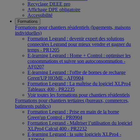
Recyclage DEEE pro
Affichage DPE obligatoire
Accessibilité
Formations
Formations pour chantiers résidentiels (logements, maisons
individuelles)
Formation Legrand : devenir expert des solutions
connectées Legrand pour mieux vendre et gagner du
temps - PR1205
E-learning Legrand : Home + Control : optimiser les
consommations et suivre son autoconsommation -
AF0207
E-learning Legrand : l'offre de bornes de recharge
Green'UP HOME - AF0904
Formation Legrand : La maîtrise du logiciel XLPro4
Tableaux 400 - PR2235
Voir toutes les formations pour chantiers résidentiels
Formations pour chantiers tertiaires (bureaux, commerces,
batiments publics)
Formation Legrand : Prise en main de la borne
Green'up Control - PR0904
Formation Legrand - Maîtriser l’utilisation du logiciel
XLPro4 Calcul 400 - PR2232
E-learning Legrand : la suite logiciels XLPro4 -
AF0604