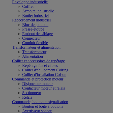
Enveloppe industrielle
Coffret
Armoire industrielle
Boîtier industriel
Raccordement industriel
Bloc de jonction
Presse-étoupe
Embout de câblage
Connecteur
Conduit flexible
Transformateur et alimentation
Transformateur
Alimentation
Collier et accessoires de repérage
Repérage fils et câbles
Collier d'équipement Colring
Collier d'installation Colson
Commande et protection moteur
Disjoncteur moteur
Contacteur moteur et relais
Sectionneur
Relais
Commande, bouton et signalisation
Bouton et boîte à boutons
Avertisseur sonore