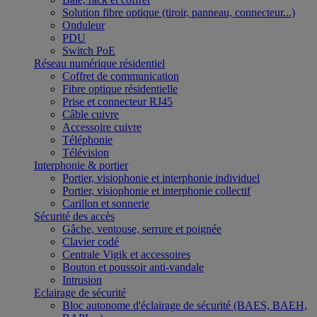
Solution fibre optique (tiroir, panneau, connecteur...)
Onduleur
PDU
Switch PoE
Réseau numérique résidentiel
Coffret de communication
Fibre optique résidentielle
Prise et connecteur RJ45
Câble cuivre
Accessoire cuivre
Téléphonie
Télévision
Interphonie & portier
Portier, visiophonie et interphonie individuel
Portier, visiophonie et interphonie collectif
Carillon et sonnerie
Sécurité des accès
Gâche, ventouse, serrure et poignée
Clavier codé
Centrale Vigik et accessoires
Bouton et poussoir anti-vandale
Intrusion
Eclairage de sécurité
Bloc autonome d'éclairage de sécurité (BAES, BAEH,