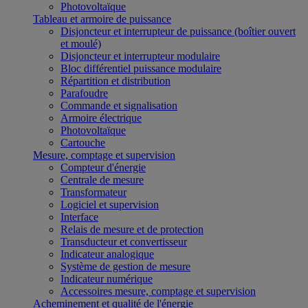
Photovoltaïque
Tableau et armoire de puissance
Disjoncteur et interrupteur de puissance (boîtier ouvert
et moulé)
Disjoncteur et interrupteur modulaire
Bloc différentiel puissance modulaire
Répartition et distribution
Parafoudre
Commande et signalisation
Armoire électrique
Photovoltaïque
Cartouche
Mesure, comptage et supervision
Compteur d'énergie
Centrale de mesure
Transformateur
Logiciel et supervision
Interface
Relais de mesure et de protection
Transducteur et convertisseur
Indicateur analogique
Système de gestion de mesure
Indicateur numérique
Accessoires mesure, comptage et supervision
Acheminement et qualité de l'énergie