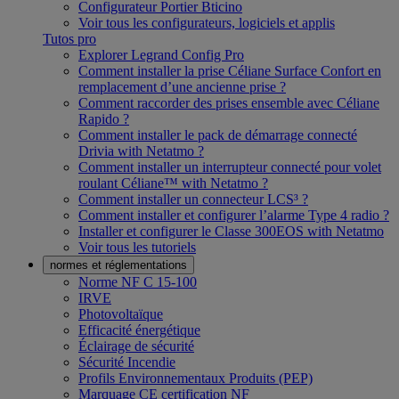
Configurateur Portier Bticino
Voir tous les configurateurs, logiciels et applis
Tutos pro
Explorer Legrand Config Pro
Comment installer la prise Céliane Surface Confort en
remplacement d’une ancienne prise ?
Comment raccorder des prises ensemble avec Céliane
Rapido ?
Comment installer le pack de démarrage connecté
Drivia with Netatmo ?
Comment installer un interrupteur connecté pour volet
roulant Céliane™ with Netatmo ?
Comment installer un connecteur LCS³ ?
Comment installer et configurer l’alarme Type 4 radio ?
Installer et configurer le Classe 300EOS with Netatmo
Voir tous les tutoriels
normes et réglementations
Norme NF C 15-100
IRVE
Photovoltaïque
Efficacité énergétique
Éclairage de sécurité
Sécurité Incendie
Profils Environnementaux Produits (PEP)
Marquage CE certification NF