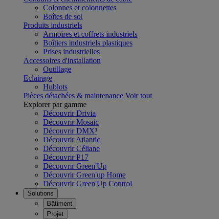
Colonnes et colonnettes
Boîtes de sol
Produits industriels
Armoires et coffrets industriels
Boîtiers industriels plastiques
Prises industrielles
Accessoires d'installation
Outillage
Eclairage
Hublots
Pièces détachées & maintenance
Voir tout
Explorer par gamme
Découvrir Drivia
Découvrir Mosaic
Découvrir DMX³
Découvrir Atlantic
Découvrir Céliane
Découvrir P17
Découvrir Green'Up
Découvrir Green'up Home
Découvrir Green'Up Control
Solutions
Bâtiment
Projet