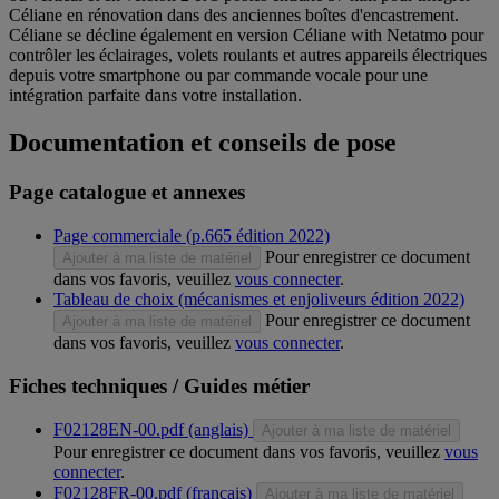
Céliane en rénovation dans des anciennes boîtes d'encastrement.
Céliane se décline également en version Céliane with Netatmo pour
contrôler les éclairages, volets roulants et autres appareils électriques
depuis votre smartphone ou par commande vocale pour une
intégration parfaite dans votre installation.
Documentation et conseils de pose
Page catalogue et annexes
Page commerciale (p.665 édition 2022)
Pour enregistrer ce document
Ajouter à ma liste de matériel
dans vos favoris, veuillez
vous connecter
.
Tableau de choix (mécanismes et enjoliveurs édition 2022)
Pour enregistrer ce document
Ajouter à ma liste de matériel
dans vos favoris, veuillez
vous connecter
.
Fiches techniques / Guides métier
F02128EN-00.pdf (anglais)
Ajouter à ma liste de matériel
Pour enregistrer ce document dans vos favoris, veuillez
vous
connecter
.
F02128FR-00.pdf (français)
Ajouter à ma liste de matériel