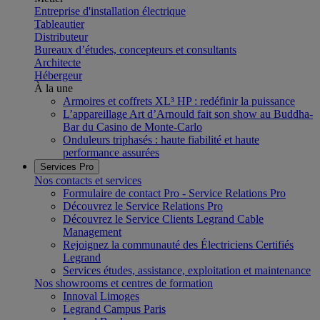
Entreprise d'installation électrique
Tableautier
Distributeur
Bureaux d’études, concepteurs et consultants
Architecte
Hébergeur
À la une
Armoires et coffrets XL³ HP : redéfinir la puissance
L’appareillage Art d’Arnould fait son show au Buddha-
Bar du Casino de Monte-Carlo
Onduleurs triphasés : haute fiabilité et haute
performance assurées
Services Pro
Nos contacts et services
Formulaire de contact Pro - Service Relations Pro
Découvrez le Service Relations Pro
Découvrez le Service Clients Legrand Cable
Management
Rejoignez la communauté des Électriciens Certifiés
Legrand
Services études, assistance, exploitation et maintenance
Nos showrooms et centres de formation
Innoval Limoges
Legrand Campus Paris