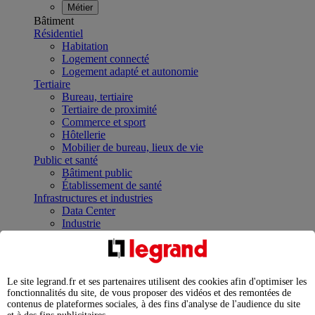
Métier
Bâtiment
Résidentiel
Habitation
Logement connecté
Logement adapté et autonomie
Tertiaire
Bureau, tertiaire
Tertiaire de proximité
Commerce et sport
Hôtellerie
Mobilier de bureau, lieux de vie
Public et santé
Bâtiment public
Établissement de santé
Infrastructures et industries
Data Center
Industrie
Infrastructures
À la une
Contrôler et planifier le fonctionnement des appareils
électriques avec le contacteur connecté
Le site legrand.fr et ses partenaires utilisent des cookies afin d'optimiser les
Répartir et optimiser son tableau électrique
fonctionnalités du site, de vous proposer des vidéos et des remontées de
Legrand Data Center Solutions : concentrer les
contenus de plateformes sociales, à des fins d'analyse de l'audience du site
expertises au service de vos performances