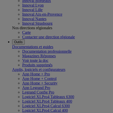
Innoval Bordeaux
Innoval Lyon
Innoval Lille
Innoval Aix-en-Provence
Innoval Nantes
Innoval Strasbourg
Nos directions régionales
Carte
Contacter une direction régionale
Outils
Documentations et guides
Documentation professionnelle
Magazines Réponses
Voir toute la doc
Produits supprimés
Applis, logiciels et configurateurs
App Home + Pro
App Home + Control
App Home + Security
App Legrand Pro
Legrand Config Pro
Logiciel XLPro4 Tableaux 6300
Logiciel XLPro4 Tableaux 400
Logiciel XLPro4 Calcul 6300
Logiciel XLPro4 Calcul 400