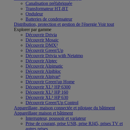
Canalisation préfabriquée
Transformateur HT-BT
Onduleur
Batteries de condensateur
Distribution, protection et gestion de l'énergie
Voir tout
Explorer par gamme
Découvrir Drivia
Découvrir Mosaic
Découvrir DMX³
Découvrir Green'Up
Découvrir Drivia with Netatmo
Découvrir Alptec
Découvrir Alpimatic
Découvrir Alpibloc
Découvrir Alpivar³
Découvrir Green'up Home
Découvrir XL³ HP 6300
Découvrir XL³ HP 160
Découvrir XL³ HP 630
Découvrir Green'Up Control
Appareillage, maison connectée et pilotage du bâtiment
Appareillage maison et bâtiment
Interrupteur, poussoir et variateur
Prise de courant, prise USB, prise RJ45, prises TV et
autres prises