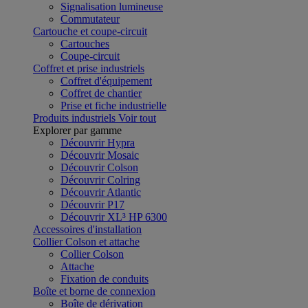
Signalisation lumineuse
Commutateur
Cartouche et coupe-circuit
Cartouches
Coupe-circuit
Coffret et prise industriels
Coffret d'équipement
Coffret de chantier
Prise et fiche industrielle
Produits industriels
Voir tout
Explorer par gamme
Découvrir Hypra
Découvrir Mosaic
Découvrir Colson
Découvrir Colring
Découvrir Atlantic
Découvrir P17
Découvrir XL³ HP 6300
Accessoires d'installation
Collier Colson et attache
Collier Colson
Attache
Fixation de conduits
Boîte et borne de connexion
Boîte de dérivation