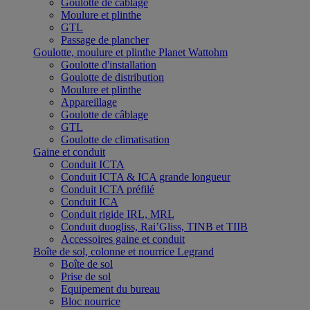
Goulotte de câblage
Moulure et plinthe
GTL
Passage de plancher
Goulotte, moulure et plinthe Planet Wattohm
Goulotte d'installation
Goulotte de distribution
Moulure et plinthe
Appareillage
Goulotte de câblage
GTL
Goulotte de climatisation
Gaine et conduit
Conduit ICTA
Conduit ICTA & ICA grande longueur
Conduit ICTA préfilé
Conduit ICA
Conduit rigide IRL, MRL
Conduit duogliss, Rai’Gliss, TINB et TIIB
Accessoires gaine et conduit
Boîte de sol, colonne et nourrice Legrand
Boîte de sol
Prise de sol
Equipement du bureau
Bloc nourrice