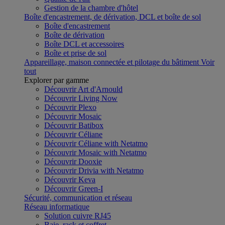
Gestion de la chambre d'hôtel
Boîte d'encastrement, de dérivation, DCL et boîte de sol
Boîte d'encastrement
Boîte de dérivation
Boîte DCL et accessoires
Boîte et prise de sol
Appareillage, maison connectée et pilotage du bâtiment
Voir
tout
Explorer par gamme
Découvrir Art d'Arnould
Découvrir Living Now
Découvrir Plexo
Découvrir Mosaic
Découvrir Batibox
Découvrir Céliane
Découvrir Céliane with Netatmo
Découvrir Mosaic with Netatmo
Découvrir Dooxie
Découvrir Drivia with Netatmo
Découvrir Keva
Découvrir Green-I
Sécurité, communication et réseau
Réseau informatique
Solution cuivre RJ45
Baie, rack et coffret