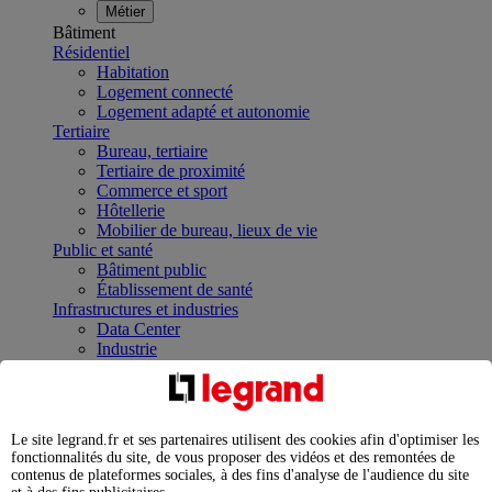
Métier
Bâtiment
Résidentiel
Habitation
Logement connecté
Logement adapté et autonomie
Tertiaire
Bureau, tertiaire
Tertiaire de proximité
Commerce et sport
Hôtellerie
Mobilier de bureau, lieux de vie
Public et santé
Bâtiment public
Établissement de santé
Infrastructures et industries
Data Center
Industrie
Infrastructures
À la une
Contrôler et planifier le fonctionnement des appareils
électriques avec le contacteur connecté
Le site legrand.fr et ses partenaires utilisent des cookies afin d'optimiser les
Répartir et optimiser son tableau électrique
fonctionnalités du site, de vous proposer des vidéos et des remontées de
Legrand Data Center Solutions : concentrer les
contenus de plateformes sociales, à des fins d'analyse de l'audience du site
expertises au service de vos performances