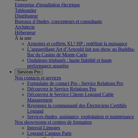
Entreprise d'installation électrique
Tableautier
Distributeur
Bureaux d’études, concepteurs et consultants
Architecte
Hébergeur
À la une
Armoires et coffrets XL³ HP : redéfinir la puissance
L’appareillage Art d’Arnould fait son show au Buddha-
Bar du Casino de Monte-Carlo
Onduleurs triphasés : haute fiabilité et haute
performance assurées
Services Pro
Nos contacts et services
Formulaire de contact Pro - Service Relations Pro
Découvrez le Service Relations Pro
Découvrez le Service Clients Legrand Cable
Management
Rejoignez la communauté des Électriciens Certifiés
Legrand
Services études, assistance, exploitation et maintenance
Nos showrooms et centres de formation
Innoval Limoges
Legrand Campus Paris