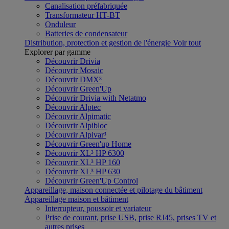
Canalisation préfabriquée
Transformateur HT-BT
Onduleur
Batteries de condensateur
Distribution, protection et gestion de l'énergie
Voir tout
Explorer par gamme
Découvrir Drivia
Découvrir Mosaic
Découvrir DMX³
Découvrir Green'Up
Découvrir Drivia with Netatmo
Découvrir Alptec
Découvrir Alpimatic
Découvrir Alpibloc
Découvrir Alpivar³
Découvrir Green'up Home
Découvrir XL³ HP 6300
Découvrir XL³ HP 160
Découvrir XL³ HP 630
Découvrir Green'Up Control
Appareillage, maison connectée et pilotage du bâtiment
Appareillage maison et bâtiment
Interrupteur, poussoir et variateur
Prise de courant, prise USB, prise RJ45, prises TV et
autres prises