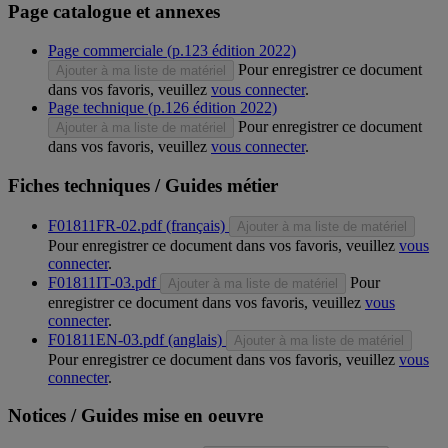
Page catalogue et annexes
Page commerciale (p.123 édition 2022)
Pour enregistrer ce document
Ajouter à ma liste de matériel
dans vos favoris, veuillez
vous connecter
.
Page technique (p.126 édition 2022)
Pour enregistrer ce document
Ajouter à ma liste de matériel
dans vos favoris, veuillez
vous connecter
.
Fiches techniques / Guides métier
F01811FR-02.pdf (français)
Ajouter à ma liste de matériel
Pour enregistrer ce document dans vos favoris, veuillez
vous
connecter
.
F01811IT-03.pdf
Pour
Ajouter à ma liste de matériel
enregistrer ce document dans vos favoris, veuillez
vous
connecter
.
F01811EN-03.pdf (anglais)
Ajouter à ma liste de matériel
Pour enregistrer ce document dans vos favoris, veuillez
vous
connecter
.
Notices / Guides mise en oeuvre