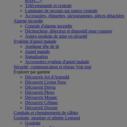
BAPI…)
Télécommande et centrale
Luminaire de secours sur source centrale
Accessoires, étiquettes, pictogrammes, pièces détachées
Alarme incendie
Centrale d'alarme incendie
Déclencheur, détecteur et dispositif pour coupure
Autres produits de mise en sécurité
Système d'appel malade
Applique tête de lit
Appel malade
Signalisation
Accessoires système d'appel malade
Sécurité, communication et réseau
Voir tout
Explorer par gamme
Découvrir Art d'Arnould
Découvrir Living Now
Découvrir Drivia
Découvrir Plexo
Découvrir Mosaic
Découvrir Céliane
Découvrir Dooxie
Conduits et cheminements de câbles
Goulotte, moulure et plinthe Legrand
Goulotte