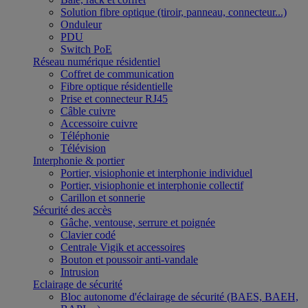
Solution fibre optique (tiroir, panneau, connecteur...)
Onduleur
PDU
Switch PoE
Réseau numérique résidentiel
Coffret de communication
Fibre optique résidentielle
Prise et connecteur RJ45
Câble cuivre
Accessoire cuivre
Téléphonie
Télévision
Interphonie & portier
Portier, visiophonie et interphonie individuel
Portier, visiophonie et interphonie collectif
Carillon et sonnerie
Sécurité des accès
Gâche, ventouse, serrure et poignée
Clavier codé
Centrale Vigik et accessoires
Bouton et poussoir anti-vandale
Intrusion
Eclairage de sécurité
Bloc autonome d'éclairage de sécurité (BAES, BAEH,