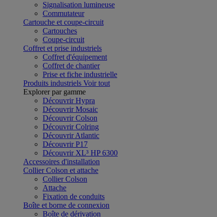
Signalisation lumineuse
Commutateur
Cartouche et coupe-circuit
Cartouches
Coupe-circuit
Coffret et prise industriels
Coffret d'équipement
Coffret de chantier
Prise et fiche industrielle
Produits industriels
Voir tout
Explorer par gamme
Découvrir Hypra
Découvrir Mosaic
Découvrir Colson
Découvrir Colring
Découvrir Atlantic
Découvrir P17
Découvrir XL³ HP 6300
Accessoires d'installation
Collier Colson et attache
Collier Colson
Attache
Fixation de conduits
Boîte et borne de connexion
Boîte de dérivation