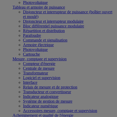
Photovoltaïque
Tableau et armoire de puissance
Disjoncteur et interrupteur de puissance (boîtier ouvert
et moulé)
Disjoncteur et interrupteur modulaire
Bloc différentiel puissance modulaire
Répartition et distribution
Parafoudre
Commande et signalisation
Armoire électrique
Photovoltaïque
Cartouche
Mesure, comptage et supervision
Compteur d'énergie
Centrale de mesure
Transformateur
Logiciel et supervision
Interface
Relais de mesure et de protection
Transducteur et convertisseur
Indicateur analogique
Système de gestion de mesure
Indicateur numérique
Accessoires mesure, comptage et supervision
Acheminement et qualité de l'énergie