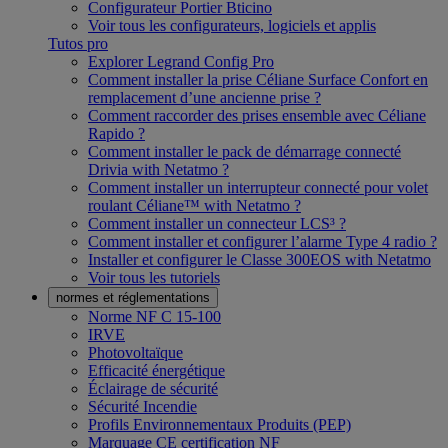
Configurateur Portier Bticino
Voir tous les configurateurs, logiciels et applis
Tutos pro
Explorer Legrand Config Pro
Comment installer la prise Céliane Surface Confort en
remplacement d’une ancienne prise ?
Comment raccorder des prises ensemble avec Céliane
Rapido ?
Comment installer le pack de démarrage connecté
Drivia with Netatmo ?
Comment installer un interrupteur connecté pour volet
roulant Céliane™ with Netatmo ?
Comment installer un connecteur LCS³ ?
Comment installer et configurer l’alarme Type 4 radio ?
Installer et configurer le Classe 300EOS with Netatmo
Voir tous les tutoriels
normes et réglementations
Norme NF C 15-100
IRVE
Photovoltaïque
Efficacité énergétique
Éclairage de sécurité
Sécurité Incendie
Profils Environnementaux Produits (PEP)
Marquage CE certification NF