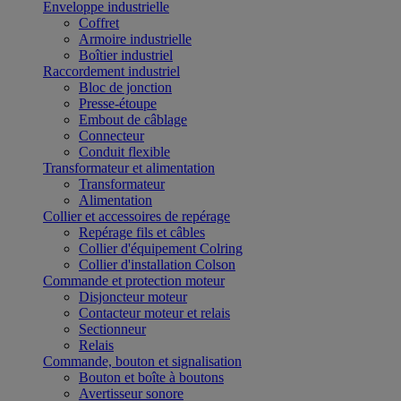
Enveloppe industrielle
Coffret
Armoire industrielle
Boîtier industriel
Raccordement industriel
Bloc de jonction
Presse-étoupe
Embout de câblage
Connecteur
Conduit flexible
Transformateur et alimentation
Transformateur
Alimentation
Collier et accessoires de repérage
Repérage fils et câbles
Collier d'équipement Colring
Collier d'installation Colson
Commande et protection moteur
Disjoncteur moteur
Contacteur moteur et relais
Sectionneur
Relais
Commande, bouton et signalisation
Bouton et boîte à boutons
Avertisseur sonore