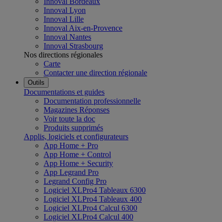
Innoval Bordeaux
Innoval Lyon
Innoval Lille
Innoval Aix-en-Provence
Innoval Nantes
Innoval Strasbourg
Nos directions régionales
Carte
Contacter une direction régionale
Outils
Documentations et guides
Documentation professionnelle
Magazines Réponses
Voir toute la doc
Produits supprimés
Applis, logiciels et configurateurs
App Home + Pro
App Home + Control
App Home + Security
App Legrand Pro
Legrand Config Pro
Logiciel XLPro4 Tableaux 6300
Logiciel XLPro4 Tableaux 400
Logiciel XLPro4 Calcul 6300
Logiciel XLPro4 Calcul 400