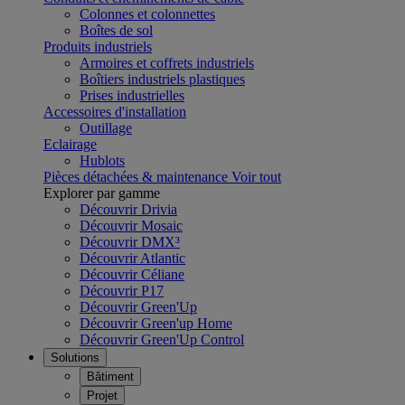
Colonnes et colonnettes
Boîtes de sol
Produits industriels
Armoires et coffrets industriels
Boîtiers industriels plastiques
Prises industrielles
Accessoires d'installation
Outillage
Eclairage
Hublots
Pièces détachées & maintenance
Voir tout
Explorer par gamme
Découvrir Drivia
Découvrir Mosaic
Découvrir DMX³
Découvrir Atlantic
Découvrir Céliane
Découvrir P17
Découvrir Green'Up
Découvrir Green'up Home
Découvrir Green'Up Control
Solutions
Bâtiment
Projet