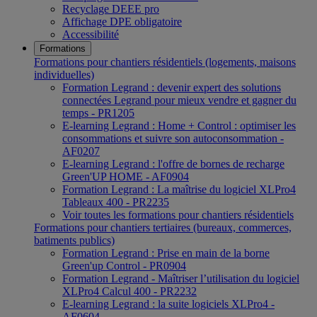
Recyclage DEEE pro
Affichage DPE obligatoire
Accessibilité
Formations
Formations pour chantiers résidentiels (logements, maisons
individuelles)
Formation Legrand : devenir expert des solutions
connectées Legrand pour mieux vendre et gagner du
temps - PR1205
E-learning Legrand : Home + Control : optimiser les
consommations et suivre son autoconsommation -
AF0207
E-learning Legrand : l'offre de bornes de recharge
Green'UP HOME - AF0904
Formation Legrand : La maîtrise du logiciel XLPro4
Tableaux 400 - PR2235
Voir toutes les formations pour chantiers résidentiels
Formations pour chantiers tertiaires (bureaux, commerces,
batiments publics)
Formation Legrand : Prise en main de la borne
Green'up Control - PR0904
Formation Legrand - Maîtriser l’utilisation du logiciel
XLPro4 Calcul 400 - PR2232
E-learning Legrand : la suite logiciels XLPro4 -
AF0604