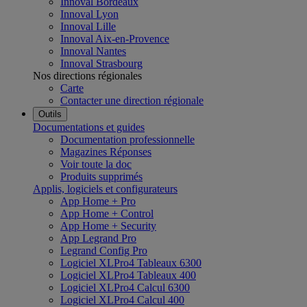
Innoval Bordeaux
Innoval Lyon
Innoval Lille
Innoval Aix-en-Provence
Innoval Nantes
Innoval Strasbourg
Nos directions régionales
Carte
Contacter une direction régionale
Outils
Documentations et guides
Documentation professionnelle
Magazines Réponses
Voir toute la doc
Produits supprimés
Applis, logiciels et configurateurs
App Home + Pro
App Home + Control
App Home + Security
App Legrand Pro
Legrand Config Pro
Logiciel XLPro4 Tableaux 6300
Logiciel XLPro4 Tableaux 400
Logiciel XLPro4 Calcul 6300
Logiciel XLPro4 Calcul 400