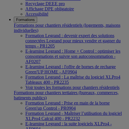
Recyclage DEEE pro
Affichage DPE obligatoire
Accessibilité
Formations
Formations pour chantiers résidentiels (logements, maisons
individuelles)
Formation Legrand : devenir expert des solutions
connectées Legrand pour mieux vendre et gagner du
temps - PR1205
E-learning Legrand : Home + Control : optimiser les
consommations et suivre son autoconsommation -
AF0207
E-learning Legrand : l'offre de bornes de recharge
Green'UP HOME - AF0904
Formation Legrand : La maîtrise du logiciel XLPro4
Tableaux 400 - PR2235
Voir toutes les formations pour chantiers résidentiels
Formations pour chantiers tertiaires (bureaux, commerces,
batiments publics)
Formation Legrand : Prise en main de la borne
Green'up Control - PR0904
Formation Legrand - Maîtriser l’utilisation du logiciel
XLPro4 Calcul 400 - PR2232
E-learning Legrand : la suite logiciels XLPro4 -
AF0604