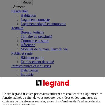
Métier
Bâtiment
Résidentiel
Habitation
Logement connecté
Logement adapté et autonomie
Tertiaire
Bureau, tertiaire
Tertiaire de proximité
Commerce et sport
Hôtellerie
Mobilier de bureau, lieux de vie
Public et santé
Bâtiment public
Établissement de santé
Infrastructures et industries
Data Center
Industrie
Infrastructures
À la une
Contrôler et planifier le fonctionnement des appareils
électriques avec le contacteur connecté
Le site legrand.fr et ses partenaires utilisent des cookies afin d'optimiser les
Répartir et optimiser son tableau électrique
fonctionnalités du site, de vous proposer des vidéos et des remontées de
Legrand Data Center Solutions : concentrer les
contenus de plateformes sociales, à des fins d'analyse de l'audience du site
expertises au service de vos performances