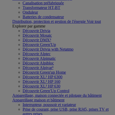
Canalisation préfabriquée
Transformateur HT-BT
Onduleur
Batteries de condensateur
Distribution, protection et gestion de l'énergie
Voir tout
Explorer par gamme
Découvrir Drivia
Découvrir Mosaic
Découvrir DMX³
Découvrir Green'Up
Découvrir Drivia with Netatmo
Découvrir Alptec
Découvrir Alpimatic
Découvrir Alpibloc
Découvrir Alpivar³
Découvrir Green'up Home
Découvrir XL³ HP 6300
Découvrir XL³ HP 160
Découvrir XL³ HP 630
Découvrir Green'Up Control
Appareillage, maison connectée et pilotage du bâtiment
Appareillage maison et bâtiment
Interrupteur, poussoir et variateur
Prise de courant, prise USB, prise RJ45, prises TV et
autres prises