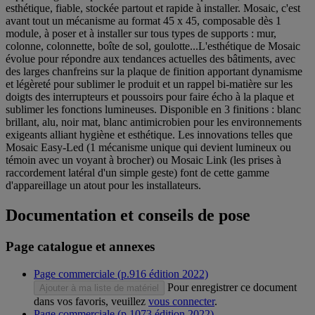
esthétique, fiable, stockée partout et rapide à installer. Mosaic, c'est
avant tout un mécanisme au format 45 x 45, composable dès 1
module, à poser et à installer sur tous types de supports : mur,
colonne, colonnette, boîte de sol, goulotte...L'esthétique de Mosaic
évolue pour répondre aux tendances actuelles des bâtiments, avec
des larges chanfreins sur la plaque de finition apportant dynamisme
et légèreté pour sublimer le produit et un rappel bi-matière sur les
doigts des interrupteurs et poussoirs pour faire écho à la plaque et
sublimer les fonctions lumineuses. Disponible en 3 finitions : blanc
brillant, alu, noir mat, blanc antimicrobien pour les environnements
exigeants alliant hygiène et esthétique. Les innovations telles que
Mosaic Easy-Led (1 mécanisme unique qui devient lumineux ou
témoin avec un voyant à brocher) ou Mosaic Link (les prises à
raccordement latéral d'un simple geste) font de cette gamme
d'appareillage un atout pour les installateurs.
Documentation et conseils de pose
Page catalogue et annexes
Page commerciale (p.916 édition 2022)
Pour enregistrer ce document
Ajouter à ma liste de matériel
dans vos favoris, veuillez
vous connecter
.
Page commerciale (p.1073 édition 2022)