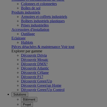
Colonnes et colonnettes
Boîtes de sol
Produits industriels
Armoires et coffrets industriels
Boîtiers industriels plastiques
Prises industrielles
Accessoires d'installation
Outillage
Eclairage
Hublots
Pièces détachées & maintenance
Voir tout
Explorer par gamme
Découvrir Drivia
Découvrir Mosaic
Découvrir DMX³
Découvrir Atlantic
Découvrir Céliane
Découvrir P17
Découvrir Green'Up
Découvrir Green'up Home
Découvrir Green'Up Control
Solutions
Bâtiment
Projet