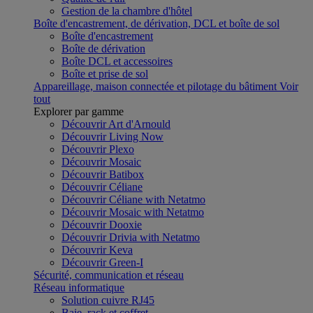
Gestion de la chambre d'hôtel
Boîte d'encastrement, de dérivation, DCL et boîte de sol
Boîte d'encastrement
Boîte de dérivation
Boîte DCL et accessoires
Boîte et prise de sol
Appareillage, maison connectée et pilotage du bâtiment
Voir
tout
Explorer par gamme
Découvrir Art d'Arnould
Découvrir Living Now
Découvrir Plexo
Découvrir Mosaic
Découvrir Batibox
Découvrir Céliane
Découvrir Céliane with Netatmo
Découvrir Mosaic with Netatmo
Découvrir Dooxie
Découvrir Drivia with Netatmo
Découvrir Keva
Découvrir Green-I
Sécurité, communication et réseau
Réseau informatique
Solution cuivre RJ45
Baie, rack et coffret