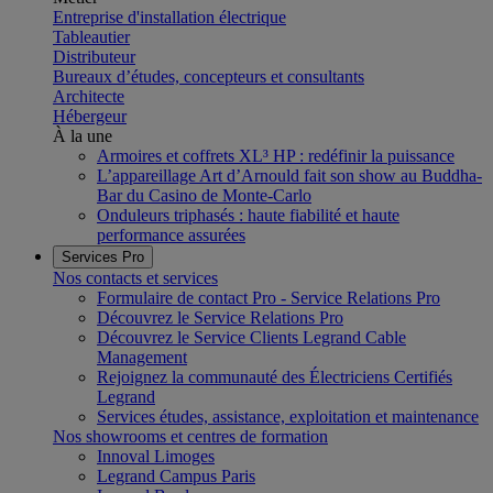
Entreprise d'installation électrique
Tableautier
Distributeur
Bureaux d’études, concepteurs et consultants
Architecte
Hébergeur
À la une
Armoires et coffrets XL³ HP : redéfinir la puissance
L’appareillage Art d’Arnould fait son show au Buddha-
Bar du Casino de Monte-Carlo
Onduleurs triphasés : haute fiabilité et haute
performance assurées
Services Pro
Nos contacts et services
Formulaire de contact Pro - Service Relations Pro
Découvrez le Service Relations Pro
Découvrez le Service Clients Legrand Cable
Management
Rejoignez la communauté des Électriciens Certifiés
Legrand
Services études, assistance, exploitation et maintenance
Nos showrooms et centres de formation
Innoval Limoges
Legrand Campus Paris