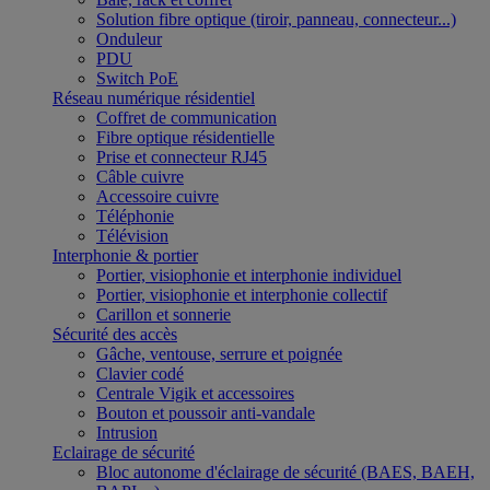
Solution fibre optique (tiroir, panneau, connecteur...)
Onduleur
PDU
Switch PoE
Réseau numérique résidentiel
Coffret de communication
Fibre optique résidentielle
Prise et connecteur RJ45
Câble cuivre
Accessoire cuivre
Téléphonie
Télévision
Interphonie & portier
Portier, visiophonie et interphonie individuel
Portier, visiophonie et interphonie collectif
Carillon et sonnerie
Sécurité des accès
Gâche, ventouse, serrure et poignée
Clavier codé
Centrale Vigik et accessoires
Bouton et poussoir anti-vandale
Intrusion
Eclairage de sécurité
Bloc autonome d'éclairage de sécurité (BAES, BAEH,