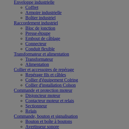
Enveloppe industrielle
Coffret
Armoire industrielle
Boîtier industriel
Raccordement industriel
Bloc de jonction
Presse-étoupe
Embout de câblage
Connecteur
Conduit flexible
Transformateur et alimentation
Transformateur
Alimentation
Collier et accessoires de repérage
Repérage fils et câbles
Collier d'équipement Colring
Collier d'installation Colson
Commande et protection moteur
Disjoncteur moteur
Contacteur moteur et relais
Sectionneur
Relais
Commande, bouton et signalisation
Bouton et boîte à boutons
Avertisseur sonore