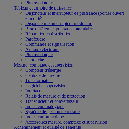
Photovoltaïque
Tableau et armoire de puissance
Disjoncteur et interrupteur de puissance (boîtier ouvert
et moulé)
Disjoncteur et interrupteur modulaire
Bloc différentiel puissance modulaire
Répartition et distribution
Parafoudre
Commande et signalisation
Armoire électrique
Photovoltaïque
Cartouche
Mesure, comptage et supervision
Compteur d'énergie
Centrale de mesure
Transformateur
Logiciel et supervision
Interface
Relais de mesure et de protection
Transducteur et convertisseur
Indicateur analogique
Système de gestion de mesure
Indicateur numérique
Accessoires mesure, comptage et supervision
Acheminement et qualité de l'énergie