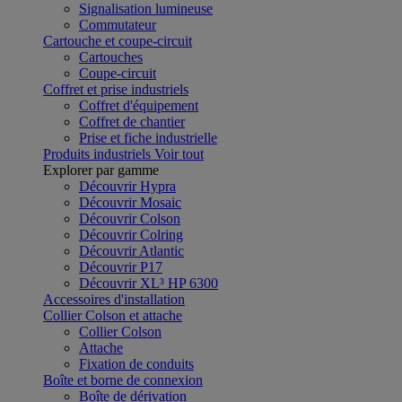
Signalisation lumineuse
Commutateur
Cartouche et coupe-circuit
Cartouches
Coupe-circuit
Coffret et prise industriels
Coffret d'équipement
Coffret de chantier
Prise et fiche industrielle
Produits industriels
Voir tout
Explorer par gamme
Découvrir Hypra
Découvrir Mosaic
Découvrir Colson
Découvrir Colring
Découvrir Atlantic
Découvrir P17
Découvrir XL³ HP 6300
Accessoires d'installation
Collier Colson et attache
Collier Colson
Attache
Fixation de conduits
Boîte et borne de connexion
Boîte de dérivation