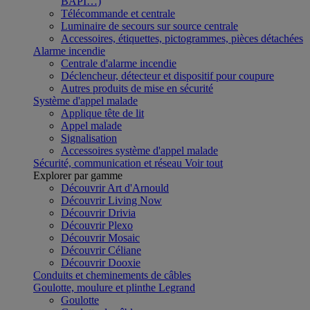
BAPI…)
Télécommande et centrale
Luminaire de secours sur source centrale
Accessoires, étiquettes, pictogrammes, pièces détachées
Alarme incendie
Centrale d'alarme incendie
Déclencheur, détecteur et dispositif pour coupure
Autres produits de mise en sécurité
Système d'appel malade
Applique tête de lit
Appel malade
Signalisation
Accessoires système d'appel malade
Sécurité, communication et réseau
Voir tout
Explorer par gamme
Découvrir Art d'Arnould
Découvrir Living Now
Découvrir Drivia
Découvrir Plexo
Découvrir Mosaic
Découvrir Céliane
Découvrir Dooxie
Conduits et cheminements de câbles
Goulotte, moulure et plinthe Legrand
Goulotte