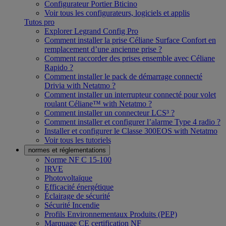
Configurateur Portier Bticino
Voir tous les configurateurs, logiciels et applis
Tutos pro
Explorer Legrand Config Pro
Comment installer la prise Céliane Surface Confort en
remplacement d’une ancienne prise ?
Comment raccorder des prises ensemble avec Céliane
Rapido ?
Comment installer le pack de démarrage connecté
Drivia with Netatmo ?
Comment installer un interrupteur connecté pour volet
roulant Céliane™ with Netatmo ?
Comment installer un connecteur LCS³ ?
Comment installer et configurer l’alarme Type 4 radio ?
Installer et configurer le Classe 300EOS with Netatmo
Voir tous les tutoriels
normes et réglementations
Norme NF C 15-100
IRVE
Photovoltaïque
Efficacité énergétique
Éclairage de sécurité
Sécurité Incendie
Profils Environnementaux Produits (PEP)
Marquage CE certification NF