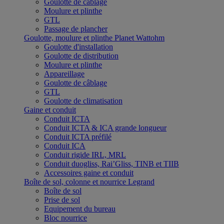
Goulotte de câblage
Moulure et plinthe
GTL
Passage de plancher
Goulotte, moulure et plinthe Planet Wattohm
Goulotte d'installation
Goulotte de distribution
Moulure et plinthe
Appareillage
Goulotte de câblage
GTL
Goulotte de climatisation
Gaine et conduit
Conduit ICTA
Conduit ICTA & ICA grande longueur
Conduit ICTA préfilé
Conduit ICA
Conduit rigide IRL, MRL
Conduit duogliss, Rai’Gliss, TINB et TIIB
Accessoires gaine et conduit
Boîte de sol, colonne et nourrice Legrand
Boîte de sol
Prise de sol
Equipement du bureau
Bloc nourrice