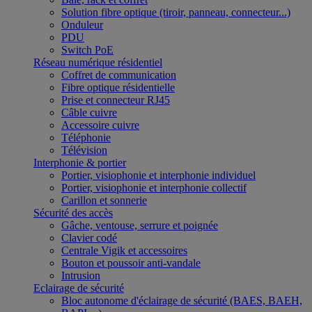
Solution fibre optique (tiroir, panneau, connecteur...)
Onduleur
PDU
Switch PoE
Réseau numérique résidentiel
Coffret de communication
Fibre optique résidentielle
Prise et connecteur RJ45
Câble cuivre
Accessoire cuivre
Téléphonie
Télévision
Interphonie & portier
Portier, visiophonie et interphonie individuel
Portier, visiophonie et interphonie collectif
Carillon et sonnerie
Sécurité des accès
Gâche, ventouse, serrure et poignée
Clavier codé
Centrale Vigik et accessoires
Bouton et poussoir anti-vandale
Intrusion
Eclairage de sécurité
Bloc autonome d'éclairage de sécurité (BAES, BAEH,