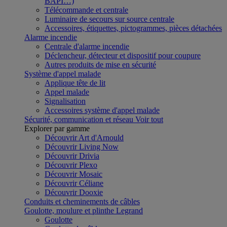
BAPI…)
Télécommande et centrale
Luminaire de secours sur source centrale
Accessoires, étiquettes, pictogrammes, pièces détachées
Alarme incendie
Centrale d'alarme incendie
Déclencheur, détecteur et dispositif pour coupure
Autres produits de mise en sécurité
Système d'appel malade
Applique tête de lit
Appel malade
Signalisation
Accessoires système d'appel malade
Sécurité, communication et réseau
Voir tout
Explorer par gamme
Découvrir Art d'Arnould
Découvrir Living Now
Découvrir Drivia
Découvrir Plexo
Découvrir Mosaic
Découvrir Céliane
Découvrir Dooxie
Conduits et cheminements de câbles
Goulotte, moulure et plinthe Legrand
Goulotte