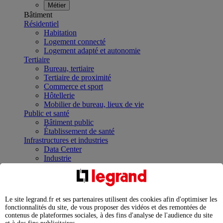
Métier
Bâtiment
Résidentiel
Habitation
Logement connecté
Logement adapté et autonomie
Tertiaire
Bureau, tertiaire
Tertiaire de proximité
Commerce et sport
Hôtellerie
Mobilier de bureau, lieux de vie
Public et santé
Bâtiment public
Établissement de santé
Infrastructures et industries
Data Center
Industrie
Infrastructures
À la une
Contrôler et planifier le fonctionnement des appareils
électriques avec le contacteur connecté
Le site legrand.fr et ses partenaires utilisent des cookies afin d'optimiser les
Répartir et optimiser son tableau électrique
fonctionnalités du site, de vous proposer des vidéos et des remontées de
Legrand Data Center Solutions : concentrer les
contenus de plateformes sociales, à des fins d'analyse de l'audience du site
expertises au service de vos performances