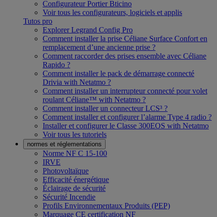
Configurateur Portier Bticino
Voir tous les configurateurs, logiciels et applis
Tutos pro
Explorer Legrand Config Pro
Comment installer la prise Céliane Surface Confort en
remplacement d’une ancienne prise ?
Comment raccorder des prises ensemble avec Céliane
Rapido ?
Comment installer le pack de démarrage connecté
Drivia with Netatmo ?
Comment installer un interrupteur connecté pour volet
roulant Céliane™ with Netatmo ?
Comment installer un connecteur LCS³ ?
Comment installer et configurer l’alarme Type 4 radio ?
Installer et configurer le Classe 300EOS with Netatmo
Voir tous les tutoriels
normes et réglementations
Norme NF C 15-100
IRVE
Photovoltaïque
Efficacité énergétique
Éclairage de sécurité
Sécurité Incendie
Profils Environnementaux Produits (PEP)
Marquage CE certification NF