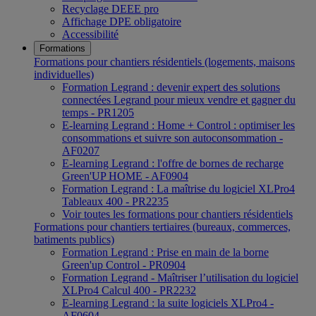
Recyclage DEEE pro
Affichage DPE obligatoire
Accessibilité
Formations
Formations pour chantiers résidentiels (logements, maisons
individuelles)
Formation Legrand : devenir expert des solutions
connectées Legrand pour mieux vendre et gagner du
temps - PR1205
E-learning Legrand : Home + Control : optimiser les
consommations et suivre son autoconsommation -
AF0207
E-learning Legrand : l'offre de bornes de recharge
Green'UP HOME - AF0904
Formation Legrand : La maîtrise du logiciel XLPro4
Tableaux 400 - PR2235
Voir toutes les formations pour chantiers résidentiels
Formations pour chantiers tertiaires (bureaux, commerces,
batiments publics)
Formation Legrand : Prise en main de la borne
Green'up Control - PR0904
Formation Legrand - Maîtriser l’utilisation du logiciel
XLPro4 Calcul 400 - PR2232
E-learning Legrand : la suite logiciels XLPro4 -
AF0604