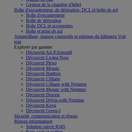
Gestion de la chambre d'hôtel
Boîte d'encastrement, de dérivation, DCL et boîte de sol
Boîte d'encastrement
Boîte de dérivation
Boîte DCL et accessoires
Boîte et prise de sol
Appareillage, maison connectée et pilotage du bâtiment
Voir
tout
Explorer par gamme
Découvrir Art d'Arnould
Découvrir Living Now
Découvrir Plexo
Découvrir Mosaic
Découvrir Batibox
Découvrir Céliane
Découvrir Céliane with Netatmo
Découvrir Mosaic with Netatmo
Découvrir Dooxie
Découvrir Drivia with Netatmo
Découvrir Keva
Découvrir Green-I
Sécurité, communication et réseau
Réseau informatique
Solution cuivre RJ45
Baie, rack et coffret