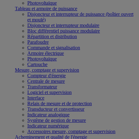
Photovoltaïque
Tableau et armoire de puissance
Disjoncteur et interrupteur de puissance (boîtier ouvert
et moulé)
Disjoncteur et interrupteur modulaire
Bloc différentiel puissance modulaire
Répartition et distribution
Parafoudre
Commande et signalisation
Armoire électrique
Photovoltaïque
Cartouche
Mesure, comptage et supervision
Compteur d'énergie
Centrale de mesure
Transformateur
Logiciel et supervision
Interface
Relais de mesure et de protection
Transducteur et convertisseur
Indicateur analogique
Système de gestion de mesure
Indicateur numérique
Accessoires mesure, comptage et supervision
Acheminement et qualité de l'énergie