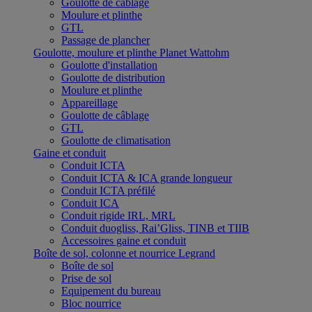
Goulotte de câblage
Moulure et plinthe
GTL
Passage de plancher
Goulotte, moulure et plinthe Planet Wattohm
Goulotte d'installation
Goulotte de distribution
Moulure et plinthe
Appareillage
Goulotte de câblage
GTL
Goulotte de climatisation
Gaine et conduit
Conduit ICTA
Conduit ICTA & ICA grande longueur
Conduit ICTA préfilé
Conduit ICA
Conduit rigide IRL, MRL
Conduit duogliss, Rai’Gliss, TINB et TIIB
Accessoires gaine et conduit
Boîte de sol, colonne et nourrice Legrand
Boîte de sol
Prise de sol
Equipement du bureau
Bloc nourrice