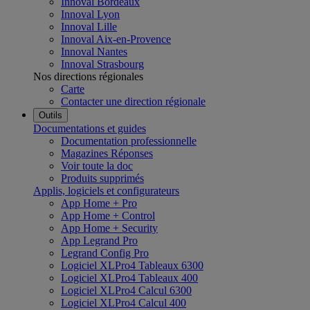
Innoval Bordeaux
Innoval Lyon
Innoval Lille
Innoval Aix-en-Provence
Innoval Nantes
Innoval Strasbourg
Nos directions régionales
Carte
Contacter une direction régionale
Outils
Documentations et guides
Documentation professionnelle
Magazines Réponses
Voir toute la doc
Produits supprimés
Applis, logiciels et configurateurs
App Home + Pro
App Home + Control
App Home + Security
App Legrand Pro
Legrand Config Pro
Logiciel XLPro4 Tableaux 6300
Logiciel XLPro4 Tableaux 400
Logiciel XLPro4 Calcul 6300
Logiciel XLPro4 Calcul 400