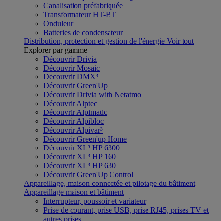
Canalisation préfabriquée
Transformateur HT-BT
Onduleur
Batteries de condensateur
Distribution, protection et gestion de l'énergie
Voir tout
Explorer par gamme
Découvrir Drivia
Découvrir Mosaic
Découvrir DMX³
Découvrir Green'Up
Découvrir Drivia with Netatmo
Découvrir Alptec
Découvrir Alpimatic
Découvrir Alpibloc
Découvrir Alpivar³
Découvrir Green'up Home
Découvrir XL³ HP 6300
Découvrir XL³ HP 160
Découvrir XL³ HP 630
Découvrir Green'Up Control
Appareillage, maison connectée et pilotage du bâtiment
Appareillage maison et bâtiment
Interrupteur, poussoir et variateur
Prise de courant, prise USB, prise RJ45, prises TV et
autres prises