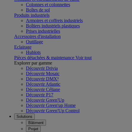
Colonnes et colonnettes
Boîtes de sol
Produits industriels
Armoires et coffrets industriels
Boîtiers industriels plastiques
Prises industrielles
Accessoires d'installation
Outillage
Eclairage
Hublots
Pièces détachées & maintenance
Voir tout
Explorer par gamme
Découvrir Drivia
Découvrir Mosaic
Découvrir DMX³
Découvrir Atlantic
Découvrir Céliane
Découvrir P17
Découvrir Green'Up
Découvrir Green'up Home
Découvrir Green'Up Control
Solutions
Bâtiment
Projet