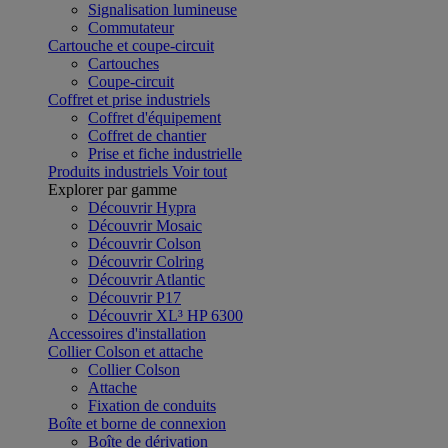
Signalisation lumineuse
Commutateur
Cartouche et coupe-circuit
Cartouches
Coupe-circuit
Coffret et prise industriels
Coffret d'équipement
Coffret de chantier
Prise et fiche industrielle
Produits industriels
Voir tout
Explorer par gamme
Découvrir Hypra
Découvrir Mosaic
Découvrir Colson
Découvrir Colring
Découvrir Atlantic
Découvrir P17
Découvrir XL³ HP 6300
Accessoires d'installation
Collier Colson et attache
Collier Colson
Attache
Fixation de conduits
Boîte et borne de connexion
Boîte de dérivation