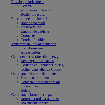
Enveloppe industrielle
Coffret
Armoire industrielle
Boîtier industriel
Raccordement industriel
Bloc de jonction
Presse-étoupe
Embout de câblage
Connecteur
Conduit flexible
Transformateur et alimentation
Transformateur
Alimentation
Collier et accessoires de repérage
Repérage fils et câbles
Collier d'équipement Colring
Collier d'installation Colson
Commande et protection moteur
Disjoncteur moteur
Contacteur moteur et relais
Sectionneur
Relais
Commande, bouton et signalisation
Bouton et boîte à boutons
Avertisseur sonore