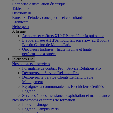
Entreprise d'installation électrique
Tableautier
Distributeur
Bureaux d’études, concepteurs et consultants
Architecte
Hébergeur
À la une
Armoires et coffrets XL³ HP : redéfinir la puissance
L’appareillage Art d’Arnould fait son show au Buddha-
Bar du Casino de Monte-Carlo
Onduleurs triphasés : haute fiabilité et haute
performance assurées
Services Pro
Nos contacts et services
Formulaire de contact Pro - Service Relations Pro
Découvrez le Service Relations Pro
Découvrez le Service Clients Legrand Cable
Management
Rejoignez la communauté des Électriciens Certifiés
Legrand
Services études, assistance, exploitation et maintenance
Nos showrooms et centres de formation
Innoval Limoges
Legrand Campus Paris