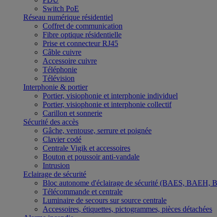
Switch PoE
Réseau numérique résidentiel
Coffret de communication
Fibre optique résidentielle
Prise et connecteur RJ45
Câble cuivre
Accessoire cuivre
Téléphonie
Télévision
Interphonie & portier
Portier, visiophonie et interphonie individuel
Portier, visiophonie et interphonie collectif
Carillon et sonnerie
Sécurité des accès
Gâche, ventouse, serrure et poignée
Clavier codé
Centrale Vigik et accessoires
Bouton et poussoir anti-vandale
Intrusion
Eclairage de sécurité
Bloc autonome d'éclairage de sécurité (BAES, BAEH,
Télécommande et centrale
Luminaire de secours sur source centrale
Accessoires, étiquettes, pictogrammes, pièces détachées