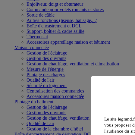
Enjoliveur, doigt et obturateur
Commande pour volets roulants et stores
Sortie de câble
Autres fonctions (liseuse, balisage,...)
Boîte d'encastrement et DCL
Support, boîtier & cadre saillie
Thermostat
Accessoires appareillage maison et bâtiment
Maison connectée
Gestion de l'éclairage
Gestion des ouvrants
Gestion du chauffage, ventilation et climatisation
Mesure de l'énergie
Pilotage des charges
Qualité de l'air
Sécurité du logement
Centralisation des commandes
Accessoires maison connectée
Pilotage du batiment
Gestion de l'éclairage
Gestion des ouvrants
Gestion du chauffage, ventilation et climatisation
Le site legrand.f
Qualité de l'air
vous proposer de
Gestion de la chambre d'hôtel
l'audience du sit
Boîte d'encastrement, de dérivation, DCL et boîte de sol