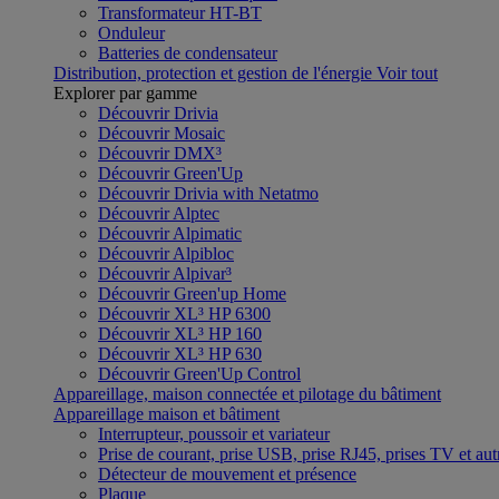
Transformateur HT-BT
Onduleur
Batteries de condensateur
Distribution, protection et gestion de l'énergie
Voir tout
Explorer par gamme
Découvrir Drivia
Découvrir Mosaic
Découvrir DMX³
Découvrir Green'Up
Découvrir Drivia with Netatmo
Découvrir Alptec
Découvrir Alpimatic
Découvrir Alpibloc
Découvrir Alpivar³
Découvrir Green'up Home
Découvrir XL³ HP 6300
Découvrir XL³ HP 160
Découvrir XL³ HP 630
Découvrir Green'Up Control
Appareillage, maison connectée et pilotage du bâtiment
Appareillage maison et bâtiment
Interrupteur, poussoir et variateur
Prise de courant, prise USB, prise RJ45, prises TV et aut
Détecteur de mouvement et présence
Plaque