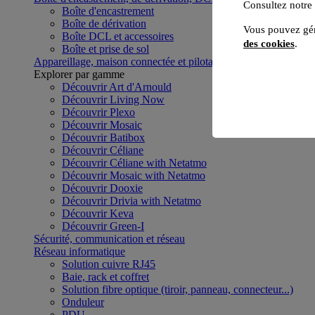
Consultez notre
Boîte d'encastrement
Boîte de dérivation
Vous pouvez gér
Boîte DCL et accessoires
des cookies
.
Boîte et prise de sol
Appareillage, maison connectée et pilotage du bâtiment
Voir to
Explorer par gamme
Découvrir Art d'Arnould
Découvrir Living Now
Découvrir Plexo
Découvrir Mosaic
Découvrir Batibox
Découvrir Céliane
Découvrir Céliane with Netatmo
Découvrir Mosaic with Netatmo
Découvrir Dooxie
Découvrir Drivia with Netatmo
Découvrir Keva
Découvrir Green-I
Sécurité, communication et réseau
Réseau informatique
Solution cuivre RJ45
Baie, rack et coffret
Solution fibre optique (tiroir, panneau, connecteur...)
Onduleur
PDU