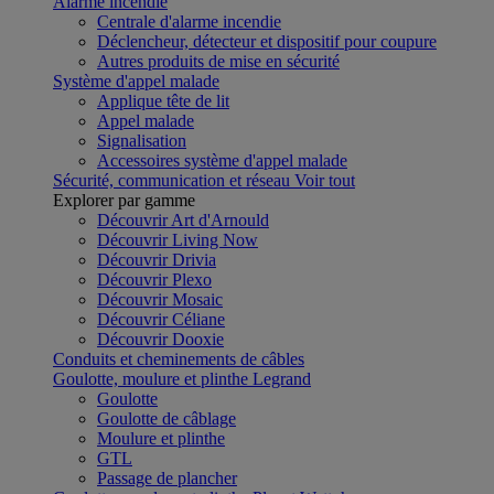
Alarme incendie
Centrale d'alarme incendie
Déclencheur, détecteur et dispositif pour coupure
Autres produits de mise en sécurité
Système d'appel malade
Applique tête de lit
Appel malade
Signalisation
Accessoires système d'appel malade
Sécurité, communication et réseau
Voir tout
Explorer par gamme
Découvrir Art d'Arnould
Découvrir Living Now
Découvrir Drivia
Découvrir Plexo
Découvrir Mosaic
Découvrir Céliane
Découvrir Dooxie
Conduits et cheminements de câbles
Goulotte, moulure et plinthe Legrand
Goulotte
Goulotte de câblage
Moulure et plinthe
GTL
Passage de plancher