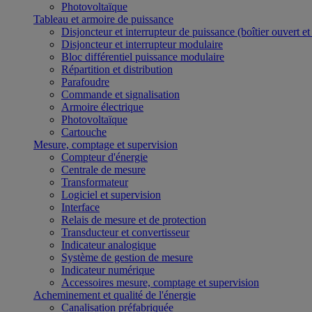
Photovoltaïque
Tableau et armoire de puissance
Disjoncteur et interrupteur de puissance (boîtier ouvert e
Disjoncteur et interrupteur modulaire
Bloc différentiel puissance modulaire
Répartition et distribution
Parafoudre
Commande et signalisation
Armoire électrique
Photovoltaïque
Cartouche
Mesure, comptage et supervision
Compteur d'énergie
Centrale de mesure
Transformateur
Logiciel et supervision
Interface
Relais de mesure et de protection
Transducteur et convertisseur
Indicateur analogique
Système de gestion de mesure
Indicateur numérique
Accessoires mesure, comptage et supervision
Acheminement et qualité de l'énergie
Canalisation préfabriquée