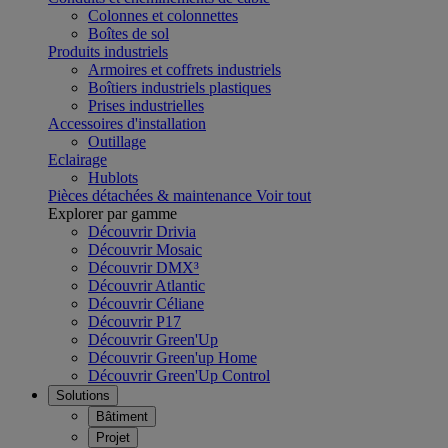
Colonnes et colonnettes
Boîtes de sol
Produits industriels
Armoires et coffrets industriels
Boîtiers industriels plastiques
Prises industrielles
Accessoires d'installation
Outillage
Eclairage
Hublots
Pièces détachées & maintenance
Voir tout
Explorer par gamme
Découvrir Drivia
Découvrir Mosaic
Découvrir DMX³
Découvrir Atlantic
Découvrir Céliane
Découvrir P17
Découvrir Green'Up
Découvrir Green'up Home
Découvrir Green'Up Control
Solutions
Bâtiment
Projet