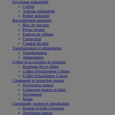
Enveloppe industrielle
Coffret
Armoire industrielle
Boîtier industriel
Raccordement industriel
Bloc de jonction
Presse-étoupe
Embout de câblage
Connecteur
Conduit flexible
Transformateur et alimentation
Transformateur
Alimentation
Collier et accessoires de repérage
Repérage fils et câbles
Collier d'équipement Colring
Collier d'installation Colson
Commande et protection moteur
Disjoncteur moteur
Contacteur moteur et relais
Sectionneur
Relais
Commande, bouton et signalisation
Bouton et boîte à boutons
Avertisseur sonore