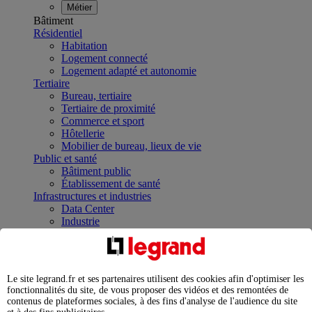
Métier
Bâtiment
Résidentiel
Habitation
Logement connecté
Logement adapté et autonomie
Tertiaire
Bureau, tertiaire
Tertiaire de proximité
Commerce et sport
Hôtellerie
Mobilier de bureau, lieux de vie
Public et santé
Bâtiment public
Établissement de santé
Infrastructures et industries
Data Center
Industrie
Infrastructures
À la une
Contrôler et planifier le fonctionnement des appareils
électriques avec le contacteur connecté
Le site legrand.fr et ses partenaires utilisent des cookies afin d'optimiser les
Répartir et optimiser son tableau électrique
fonctionnalités du site, de vous proposer des vidéos et des remontées de
Legrand Data Center Solutions : concentrer les
contenus de plateformes sociales, à des fins d'analyse de l'audience du site
expertises au service de vos performances