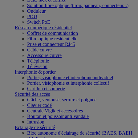
Solution fibre optique (tiroir, panneau, connecteur...)
Onduleur
PDU
Switch PoE
Réseau numérique résidentiel
Coffret de communication
Fibre optique résidentielle
Prise et connecteur RJ45
Câble cuivre
Accessoire cuivre
Téléphonie
Télévision
Interphonie & portier
Portier, visiophonie et interphonie individuel
Portier, visiophonie et interphonie collectif
Carillon et sonnerie
Sécurité des accès
Gâche, ventouse, serrure et poignée
Clavier codé
Centrale Vigik et accessoires
Bouton et poussoir anti-vandale
Intrusion
Eclairage de sécurité
Bloc autonome d'éclairage de sécurité (BAES, BAEH,