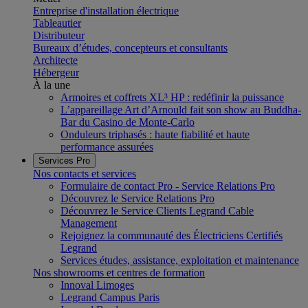
Entreprise d'installation électrique
Tableautier
Distributeur
Bureaux d’études, concepteurs et consultants
Architecte
Hébergeur
À la une
Armoires et coffrets XL³ HP : redéfinir la puissance
L’appareillage Art d’Arnould fait son show au Buddha-
Bar du Casino de Monte-Carlo
Onduleurs triphasés : haute fiabilité et haute
performance assurées
Services Pro
Nos contacts et services
Formulaire de contact Pro - Service Relations Pro
Découvrez le Service Relations Pro
Découvrez le Service Clients Legrand Cable
Management
Rejoignez la communauté des Électriciens Certifiés
Legrand
Services études, assistance, exploitation et maintenance
Nos showrooms et centres de formation
Innoval Limoges
Legrand Campus Paris