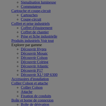
Signalisation lumineuse
Commutateur
Cartouche et coupe-circuit
Cartouches
Coupe-circuit
Coffret et prise industriels
Coffret d'équipement
Coffret de chantier
Prise et fiche industrielle
Produits industriels
Voir tout
Explorer par gamme
Découvrir Hypra
Découvrir Mosaic
Découvrir Colson
Découvrir Colring
Découvrir Atlantic
Découvrir P17
Découvrir XL³ HP 6300
Accessoires d'installation
Collier Colson et attache
Collier Colson
Attache
Fixation de conduits
Boîte et borne de connexion
Boîte de dérivation