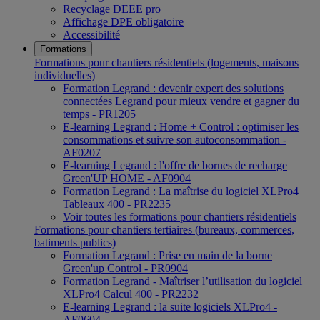
Recyclage DEEE pro
Affichage DPE obligatoire
Accessibilité
Formations
Formations pour chantiers résidentiels (logements, maisons
individuelles)
Formation Legrand : devenir expert des solutions
connectées Legrand pour mieux vendre et gagner du
temps - PR1205
E-learning Legrand : Home + Control : optimiser les
consommations et suivre son autoconsommation -
AF0207
E-learning Legrand : l'offre de bornes de recharge
Green'UP HOME - AF0904
Formation Legrand : La maîtrise du logiciel XLPro4
Tableaux 400 - PR2235
Voir toutes les formations pour chantiers résidentiels
Formations pour chantiers tertiaires (bureaux, commerces,
batiments publics)
Formation Legrand : Prise en main de la borne
Green'up Control - PR0904
Formation Legrand - Maîtriser l’utilisation du logiciel
XLPro4 Calcul 400 - PR2232
E-learning Legrand : la suite logiciels XLPro4 -
AF0604