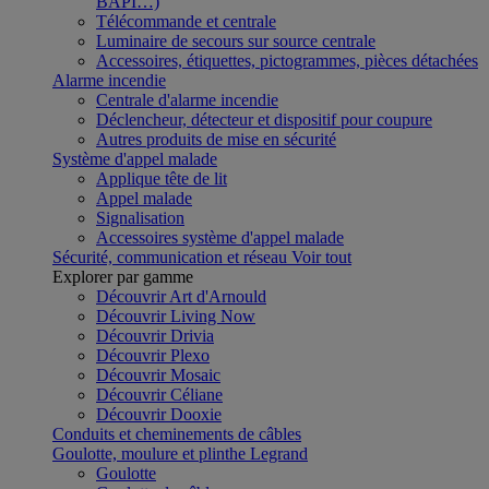
BAPI…)
Télécommande et centrale
Luminaire de secours sur source centrale
Accessoires, étiquettes, pictogrammes, pièces détachées
Alarme incendie
Centrale d'alarme incendie
Déclencheur, détecteur et dispositif pour coupure
Autres produits de mise en sécurité
Système d'appel malade
Applique tête de lit
Appel malade
Signalisation
Accessoires système d'appel malade
Sécurité, communication et réseau
Voir tout
Explorer par gamme
Découvrir Art d'Arnould
Découvrir Living Now
Découvrir Drivia
Découvrir Plexo
Découvrir Mosaic
Découvrir Céliane
Découvrir Dooxie
Conduits et cheminements de câbles
Goulotte, moulure et plinthe Legrand
Goulotte