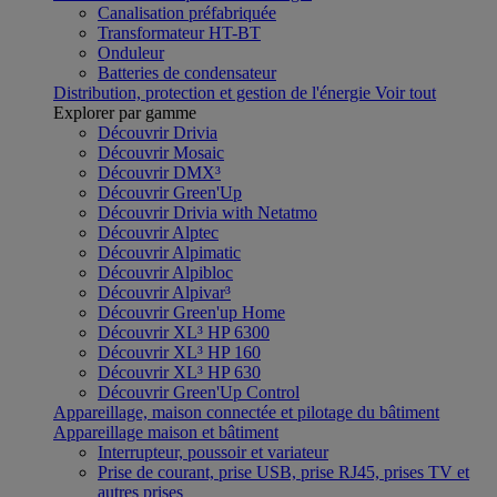
Canalisation préfabriquée
Transformateur HT-BT
Onduleur
Batteries de condensateur
Distribution, protection et gestion de l'énergie
Voir tout
Explorer par gamme
Découvrir Drivia
Découvrir Mosaic
Découvrir DMX³
Découvrir Green'Up
Découvrir Drivia with Netatmo
Découvrir Alptec
Découvrir Alpimatic
Découvrir Alpibloc
Découvrir Alpivar³
Découvrir Green'up Home
Découvrir XL³ HP 6300
Découvrir XL³ HP 160
Découvrir XL³ HP 630
Découvrir Green'Up Control
Appareillage, maison connectée et pilotage du bâtiment
Appareillage maison et bâtiment
Interrupteur, poussoir et variateur
Prise de courant, prise USB, prise RJ45, prises TV et
autres prises