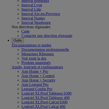
Innoval Bordeaux
Innoval Lyon
Innoval Lille
Innoval Aix-en-Provence
Innoval Nantes
Innoval Strasbourg
Nos directions régionales
Carte
Contacter une direction régionale
Outils
Documentations et guides
Documentation professionnelle
Magazines Réponses
Voir toute la doc
Produits supprimés
Applis, logiciels et configurateurs
App Home + Pro
App Home + Control
App Home + Security
App Legrand Pro
Legrand Config Pro
Logiciel XLPro4 Tableaux 6300
Logiciel XLPro4 Tableaux 400
Logiciel XLPro4 Calcul 6300
Logiciel XLPro4 Calcul 400