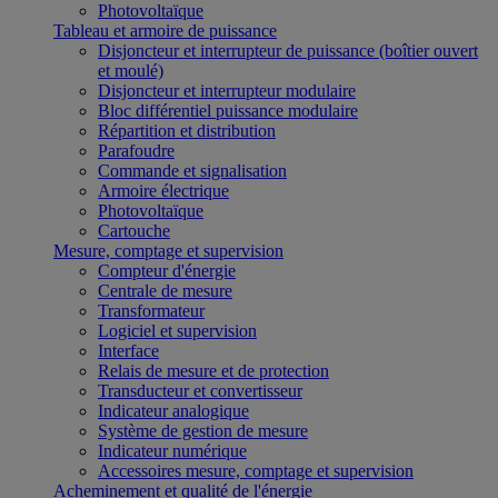
Photovoltaïque
Tableau et armoire de puissance
Disjoncteur et interrupteur de puissance (boîtier ouvert
et moulé)
Disjoncteur et interrupteur modulaire
Bloc différentiel puissance modulaire
Répartition et distribution
Parafoudre
Commande et signalisation
Armoire électrique
Photovoltaïque
Cartouche
Mesure, comptage et supervision
Compteur d'énergie
Centrale de mesure
Transformateur
Logiciel et supervision
Interface
Relais de mesure et de protection
Transducteur et convertisseur
Indicateur analogique
Système de gestion de mesure
Indicateur numérique
Accessoires mesure, comptage et supervision
Acheminement et qualité de l'énergie