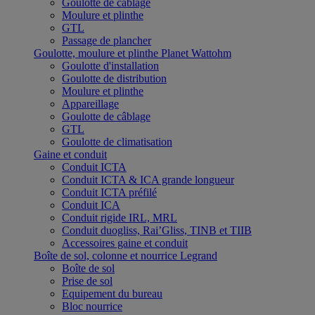
Goulotte de câblage
Moulure et plinthe
GTL
Passage de plancher
Goulotte, moulure et plinthe Planet Wattohm
Goulotte d'installation
Goulotte de distribution
Moulure et plinthe
Appareillage
Goulotte de câblage
GTL
Goulotte de climatisation
Gaine et conduit
Conduit ICTA
Conduit ICTA & ICA grande longueur
Conduit ICTA préfilé
Conduit ICA
Conduit rigide IRL, MRL
Conduit duogliss, Rai’Gliss, TINB et TIIB
Accessoires gaine et conduit
Boîte de sol, colonne et nourrice Legrand
Boîte de sol
Prise de sol
Equipement du bureau
Bloc nourrice