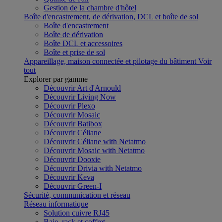
Gestion de la chambre d'hôtel
Boîte d'encastrement, de dérivation, DCL et boîte de sol
Boîte d'encastrement
Boîte de dérivation
Boîte DCL et accessoires
Boîte et prise de sol
Appareillage, maison connectée et pilotage du bâtiment
Voir
tout
Explorer par gamme
Découvrir Art d'Arnould
Découvrir Living Now
Découvrir Plexo
Découvrir Mosaic
Découvrir Batibox
Découvrir Céliane
Découvrir Céliane with Netatmo
Découvrir Mosaic with Netatmo
Découvrir Dooxie
Découvrir Drivia with Netatmo
Découvrir Keva
Découvrir Green-I
Sécurité, communication et réseau
Réseau informatique
Solution cuivre RJ45
Baie, rack et coffret