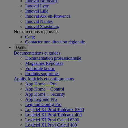
Innoval Bordeaux
Innoval Lyon
Innoval Lille
Innoval Aix-en-Provence
Innoval Nantes
Innoval Strasbourg
Nos directions régionales
Carte
Contacter une direction régionale
Outils
Documentations et guides
Documentation professionnelle
Magazines Réponses
Voir toute la doc
Produits supprimés
Applis, logiciels et configurateurs
App Home + Pro
App Home + Control
App Home + Security
App Legrand Pro
Legrand Config Pro
Logiciel XLPro4 Tableaux 6300
Logiciel XLPro4 Tableaux 400
Logiciel XLPro4 Calcul 6300
Logiciel XLPro4 Calcul 400