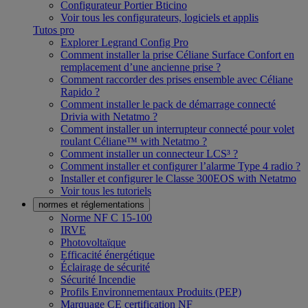
Configurateur Portier Bticino
Voir tous les configurateurs, logiciels et applis
Tutos pro
Explorer Legrand Config Pro
Comment installer la prise Céliane Surface Confort en
remplacement d’une ancienne prise ?
Comment raccorder des prises ensemble avec Céliane
Rapido ?
Comment installer le pack de démarrage connecté
Drivia with Netatmo ?
Comment installer un interrupteur connecté pour volet
roulant Céliane™ with Netatmo ?
Comment installer un connecteur LCS³ ?
Comment installer et configurer l’alarme Type 4 radio ?
Installer et configurer le Classe 300EOS with Netatmo
Voir tous les tutoriels
normes et réglementations
Norme NF C 15-100
IRVE
Photovoltaïque
Efficacité énergétique
Éclairage de sécurité
Sécurité Incendie
Profils Environnementaux Produits (PEP)
Marquage CE certification NF