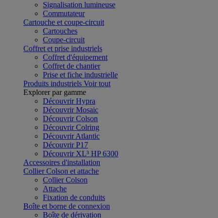
Signalisation lumineuse
Commutateur
Cartouche et coupe-circuit
Cartouches
Coupe-circuit
Coffret et prise industriels
Coffret d'équipement
Coffret de chantier
Prise et fiche industrielle
Produits industriels
Voir tout
Explorer par gamme
Découvrir Hypra
Découvrir Mosaic
Découvrir Colson
Découvrir Colring
Découvrir Atlantic
Découvrir P17
Découvrir XL³ HP 6300
Accessoires d'installation
Collier Colson et attache
Collier Colson
Attache
Fixation de conduits
Boîte et borne de connexion
Boîte de dérivation