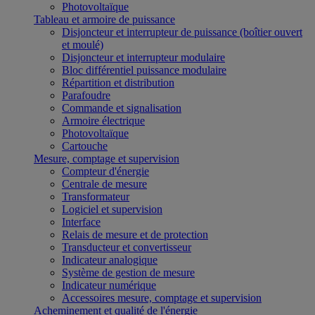
Photovoltaïque
Tableau et armoire de puissance
Disjoncteur et interrupteur de puissance (boîtier ouvert
et moulé)
Disjoncteur et interrupteur modulaire
Bloc différentiel puissance modulaire
Répartition et distribution
Parafoudre
Commande et signalisation
Armoire électrique
Photovoltaïque
Cartouche
Mesure, comptage et supervision
Compteur d'énergie
Centrale de mesure
Transformateur
Logiciel et supervision
Interface
Relais de mesure et de protection
Transducteur et convertisseur
Indicateur analogique
Système de gestion de mesure
Indicateur numérique
Accessoires mesure, comptage et supervision
Acheminement et qualité de l'énergie