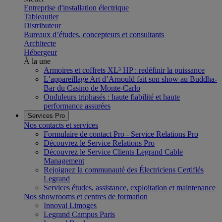
Entreprise d'installation électrique
Tableautier
Distributeur
Bureaux d’études, concepteurs et consultants
Architecte
Hébergeur
À la une
Armoires et coffrets XL³ HP : redéfinir la puissance
L’appareillage Art d’Arnould fait son show au Buddha-
Bar du Casino de Monte-Carlo
Onduleurs triphasés : haute fiabilité et haute
performance assurées
Services Pro
Nos contacts et services
Formulaire de contact Pro - Service Relations Pro
Découvrez le Service Relations Pro
Découvrez le Service Clients Legrand Cable
Management
Rejoignez la communauté des Électriciens Certifiés
Legrand
Services études, assistance, exploitation et maintenance
Nos showrooms et centres de formation
Innoval Limoges
Legrand Campus Paris