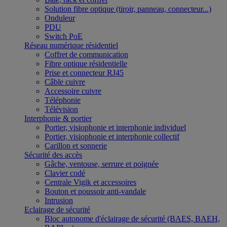
Solution fibre optique (tiroir, panneau, connecteur...)
Onduleur
PDU
Switch PoE
Réseau numérique résidentiel
Coffret de communication
Fibre optique résidentielle
Prise et connecteur RJ45
Câble cuivre
Accessoire cuivre
Téléphonie
Télévision
Interphonie & portier
Portier, visiophonie et interphonie individuel
Portier, visiophonie et interphonie collectif
Carillon et sonnerie
Sécurité des accès
Gâche, ventouse, serrure et poignée
Clavier codé
Centrale Vigik et accessoires
Bouton et poussoir anti-vandale
Intrusion
Eclairage de sécurité
Bloc autonome d'éclairage de sécurité (BAES, BAEH,