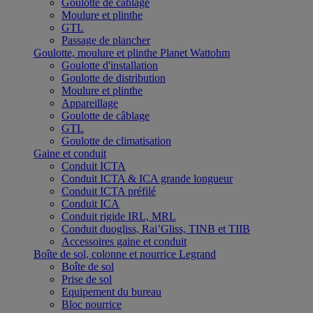
Goulotte de câblage
Moulure et plinthe
GTL
Passage de plancher
Goulotte, moulure et plinthe Planet Wattohm
Goulotte d'installation
Goulotte de distribution
Moulure et plinthe
Appareillage
Goulotte de câblage
GTL
Goulotte de climatisation
Gaine et conduit
Conduit ICTA
Conduit ICTA & ICA grande longueur
Conduit ICTA préfilé
Conduit ICA
Conduit rigide IRL, MRL
Conduit duogliss, Rai’Gliss, TINB et TIIB
Accessoires gaine et conduit
Boîte de sol, colonne et nourrice Legrand
Boîte de sol
Prise de sol
Equipement du bureau
Bloc nourrice