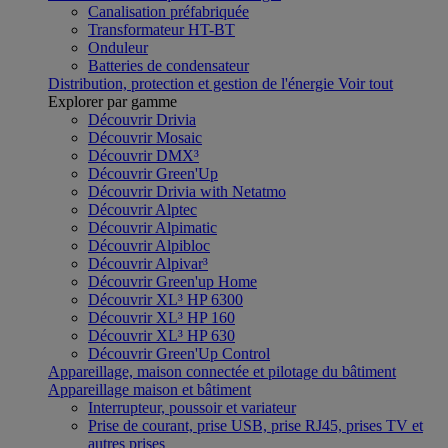
Canalisation préfabriquée
Transformateur HT-BT
Onduleur
Batteries de condensateur
Distribution, protection et gestion de l'énergie
Voir tout
Explorer par gamme
Découvrir Drivia
Découvrir Mosaic
Découvrir DMX³
Découvrir Green'Up
Découvrir Drivia with Netatmo
Découvrir Alptec
Découvrir Alpimatic
Découvrir Alpibloc
Découvrir Alpivar³
Découvrir Green'up Home
Découvrir XL³ HP 6300
Découvrir XL³ HP 160
Découvrir XL³ HP 630
Découvrir Green'Up Control
Appareillage, maison connectée et pilotage du bâtiment
Appareillage maison et bâtiment
Interrupteur, poussoir et variateur
Prise de courant, prise USB, prise RJ45, prises TV et
autres prises