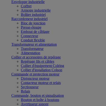
Enveloppe industrielle
Coffret
Armoire industrielle
Boîtier industriel
Raccordement industriel
Bloc de jonction
Presse-étoupe
Embout de câblage
Connecteur
Conduit flexible
Transformateur et alimentation
Transformateur
Alimentation
Collier et accessoires de repérage
Repérage fils et câbles
Collier d'équipement Colring
Collier d'installation Colson
Commande et protection moteur
Disjoncteur moteur
Contacteur moteur et relais
Sectionneur
Relais
Commande, bouton et signalisation
Bouton et boîte à boutons
Avertisseur sonore