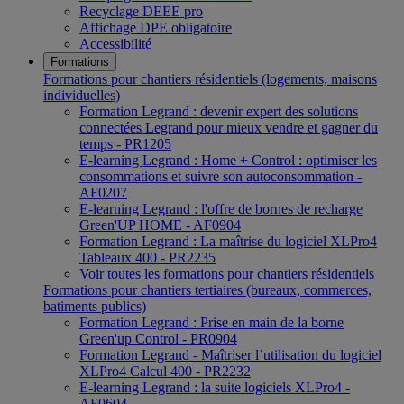
Recyclage DEEE pro
Affichage DPE obligatoire
Accessibilité
Formations
Formations pour chantiers résidentiels (logements, maisons
individuelles)
Formation Legrand : devenir expert des solutions
connectées Legrand pour mieux vendre et gagner du
temps - PR1205
E-learning Legrand : Home + Control : optimiser les
consommations et suivre son autoconsommation -
AF0207
E-learning Legrand : l'offre de bornes de recharge
Green'UP HOME - AF0904
Formation Legrand : La maîtrise du logiciel XLPro4
Tableaux 400 - PR2235
Voir toutes les formations pour chantiers résidentiels
Formations pour chantiers tertiaires (bureaux, commerces,
batiments publics)
Formation Legrand : Prise en main de la borne
Green'up Control - PR0904
Formation Legrand - Maîtriser l’utilisation du logiciel
XLPro4 Calcul 400 - PR2232
E-learning Legrand : la suite logiciels XLPro4 -
AF0604