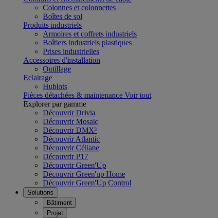
Colonnes et colonnettes
Boîtes de sol
Produits industriels
Armoires et coffrets industriels
Boîtiers industriels plastiques
Prises industrielles
Accessoires d'installation
Outillage
Eclairage
Hublots
Pièces détachées & maintenance
Voir tout
Explorer par gamme
Découvrir Drivia
Découvrir Mosaic
Découvrir DMX³
Découvrir Atlantic
Découvrir Céliane
Découvrir P17
Découvrir Green'Up
Découvrir Green'up Home
Découvrir Green'Up Control
Solutions
Bâtiment
Projet