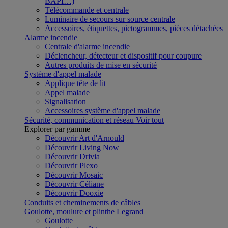
BAPI…)
Télécommande et centrale
Luminaire de secours sur source centrale
Accessoires, étiquettes, pictogrammes, pièces détachées
Alarme incendie
Centrale d'alarme incendie
Déclencheur, détecteur et dispositif pour coupure
Autres produits de mise en sécurité
Système d'appel malade
Applique tête de lit
Appel malade
Signalisation
Accessoires système d'appel malade
Sécurité, communication et réseau
Voir tout
Explorer par gamme
Découvrir Art d'Arnould
Découvrir Living Now
Découvrir Drivia
Découvrir Plexo
Découvrir Mosaic
Découvrir Céliane
Découvrir Dooxie
Conduits et cheminements de câbles
Goulotte, moulure et plinthe Legrand
Goulotte