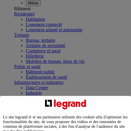
Métier
Bâtiment
Résidentiel
Habitation
Logement connecté
Logement adapté et autonomie
Tertiaire
Bureau, tertiaire
Tertiaire de proximité
Commerce et sport
Hôtellerie
Mobilier de bureau, lieux de vie
Public et santé
Bâtiment public
Établissement de santé
Infrastructures et industries
Data Center
Industrie
Infrastructures
À la une
Contrôler et planifier le fonctionnement des appareils
électriques avec le contacteur connecté
Le site legrand.fr et ses partenaires utilisent des cookies afin d'optimiser les
Répartir et optimiser son tableau électrique
fonctionnalités du site, de vous proposer des vidéos et des remontées de
Legrand Data Center Solutions : concentrer les
contenus de plateformes sociales, à des fins d'analyse de l'audience du site
expertises au service de vos performances