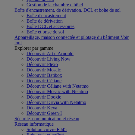
Gestion de la chambre d'hôtel
Boîte d'encastrement, de dérivation, DCL et boîte de sol
Boîte d'encastrement
Boîte de dérivation
Boîte DCL et accessoires
Boîte et prise de sol
Appareillage, maison connectée et pilotage du bâtiment
Voir
tout
Explorer par gamme
Découvrir Art d'Arnould
Découvrir Living Now
Découvrir Plexo
Découvrir Mosaic
Découvrir Batibox
Découvrir Céliane
Découvrir Céliane with Netatmo
Découvrir Mosaic with Netatmo
Découvrir Dooxie
Découvrir Drivia with Netatmo
Découvrir Keva
Découvrir Green-I
Sécurité, communication et réseau
Réseau informatique
Solution cuivre RJ45
Baie, rack et coffret