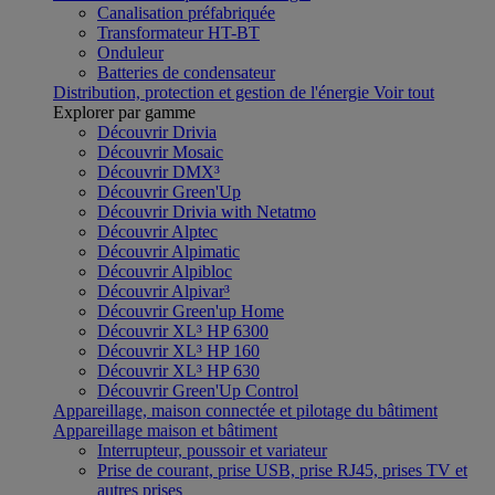
Canalisation préfabriquée
Transformateur HT-BT
Onduleur
Batteries de condensateur
Distribution, protection et gestion de l'énergie
Voir tout
Explorer par gamme
Découvrir Drivia
Découvrir Mosaic
Découvrir DMX³
Découvrir Green'Up
Découvrir Drivia with Netatmo
Découvrir Alptec
Découvrir Alpimatic
Découvrir Alpibloc
Découvrir Alpivar³
Découvrir Green'up Home
Découvrir XL³ HP 6300
Découvrir XL³ HP 160
Découvrir XL³ HP 630
Découvrir Green'Up Control
Appareillage, maison connectée et pilotage du bâtiment
Appareillage maison et bâtiment
Interrupteur, poussoir et variateur
Prise de courant, prise USB, prise RJ45, prises TV et
autres prises