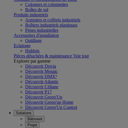
Colonnes et colonnettes
Boîtes de sol
Produits industriels
Armoires et coffrets industriels
Boîtiers industriels plastiques
Prises industrielles
Accessoires d'installation
Outillage
Eclairage
Hublots
Pièces détachées & maintenance
Voir tout
Explorer par gamme
Découvrir Drivia
Découvrir Mosaic
Découvrir DMX³
Découvrir Atlantic
Découvrir Céliane
Découvrir P17
Découvrir Green'Up
Découvrir Green'up Home
Découvrir Green'Up Control
Solutions
Bâtiment
Projet