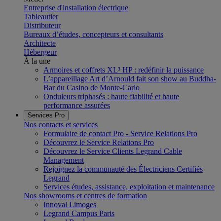
Entreprise d'installation électrique
Tableautier
Distributeur
Bureaux d’études, concepteurs et consultants
Architecte
Hébergeur
À la une
Armoires et coffrets XL³ HP : redéfinir la puissance
L’appareillage Art d’Arnould fait son show au Buddha-
Bar du Casino de Monte-Carlo
Onduleurs triphasés : haute fiabilité et haute
performance assurées
Services Pro
Nos contacts et services
Formulaire de contact Pro - Service Relations Pro
Découvrez le Service Relations Pro
Découvrez le Service Clients Legrand Cable
Management
Rejoignez la communauté des Électriciens Certifiés
Legrand
Services études, assistance, exploitation et maintenance
Nos showrooms et centres de formation
Innoval Limoges
Legrand Campus Paris