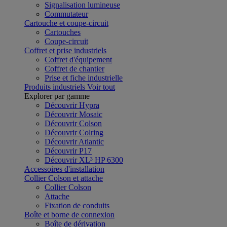
Signalisation lumineuse
Commutateur
Cartouche et coupe-circuit
Cartouches
Coupe-circuit
Coffret et prise industriels
Coffret d'équipement
Coffret de chantier
Prise et fiche industrielle
Produits industriels
Voir tout
Explorer par gamme
Découvrir Hypra
Découvrir Mosaic
Découvrir Colson
Découvrir Colring
Découvrir Atlantic
Découvrir P17
Découvrir XL³ HP 6300
Accessoires d'installation
Collier Colson et attache
Collier Colson
Attache
Fixation de conduits
Boîte et borne de connexion
Boîte de dérivation