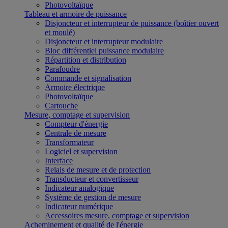
Photovoltaïque
Tableau et armoire de puissance
Disjoncteur et interrupteur de puissance (boîtier ouvert
et moulé)
Disjoncteur et interrupteur modulaire
Bloc différentiel puissance modulaire
Répartition et distribution
Parafoudre
Commande et signalisation
Armoire électrique
Photovoltaïque
Cartouche
Mesure, comptage et supervision
Compteur d'énergie
Centrale de mesure
Transformateur
Logiciel et supervision
Interface
Relais de mesure et de protection
Transducteur et convertisseur
Indicateur analogique
Système de gestion de mesure
Indicateur numérique
Accessoires mesure, comptage et supervision
Acheminement et qualité de l'énergie