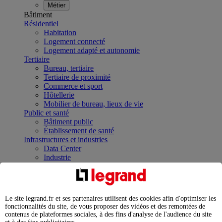
Métier
Bâtiment
Résidentiel
Habitation
Logement connecté
Logement adapté et autonomie
Tertiaire
Bureau, tertiaire
Tertiaire de proximité
Commerce et sport
Hôtellerie
Mobilier de bureau, lieux de vie
Public et santé
Bâtiment public
Établissement de santé
Infrastructures et industries
Data Center
Industrie
Infrastructures
À la une
Contrôler et planifier le fonctionnement des appareils
électriques avec le contacteur connecté
Le site legrand.fr et ses partenaires utilisent des cookies afin d'optimiser les
Répartir et optimiser son tableau électrique
fonctionnalités du site, de vous proposer des vidéos et des remontées de
Legrand Data Center Solutions : concentrer les
contenus de plateformes sociales, à des fins d'analyse de l'audience du site
expertises au service de vos performances