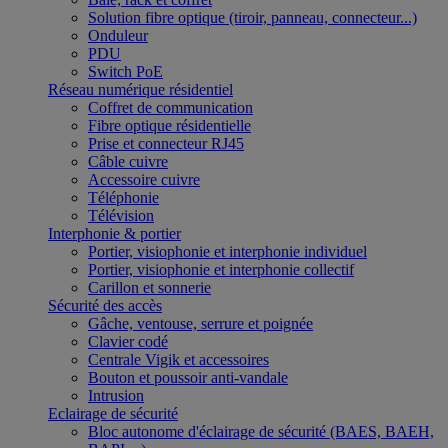
Solution fibre optique (tiroir, panneau, connecteur...)
Onduleur
PDU
Switch PoE
Réseau numérique résidentiel
Coffret de communication
Fibre optique résidentielle
Prise et connecteur RJ45
Câble cuivre
Accessoire cuivre
Téléphonie
Télévision
Interphonie & portier
Portier, visiophonie et interphonie individuel
Portier, visiophonie et interphonie collectif
Carillon et sonnerie
Sécurité des accès
Gâche, ventouse, serrure et poignée
Clavier codé
Centrale Vigik et accessoires
Bouton et poussoir anti-vandale
Intrusion
Eclairage de sécurité
Bloc autonome d'éclairage de sécurité (BAES, BAEH,