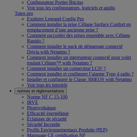
Configurateur Portier Bticino
Voir tous les configurateurs, logiciels et applis
Tutos pro
Explorer Legrand Config Pro
Comment installer la prise Céliane Surface Confort en
remplacement d’une ancienne prise ?
Comment raccorder des prises ensemble avec Céliane
Rapido ?
Comment installer le pack de démarrage connecté
Drivia with Netatmo ?
Comment installer un interrupteur connecté pour volet
roulant Céliane™ with Netatmo ?
Comment installer un connecteur LCS³ ?
Comment installer et configurer l’alarme Type 4 radio ?
Installer et configurer le Classe 300EOS with Netatmo
Voir tous les tutoriels
normes et réglementations
Norme NF C 15-100
IRVE
Photovoltaïque
Efficacité énergétique
Éclairage de sécurité
Sécurité Incendie
Profils Environnementaux Produits (PEP)
Marquage CE certification NF