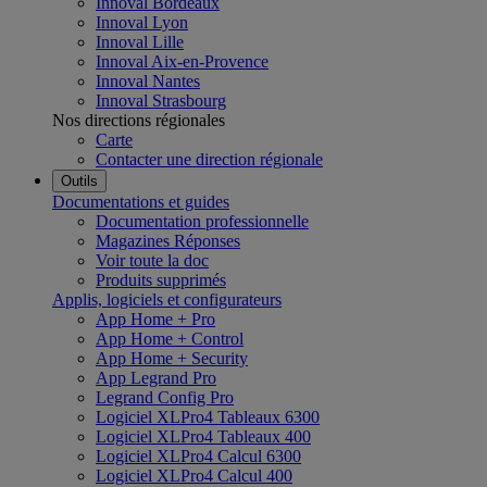
Innoval Bordeaux
Innoval Lyon
Innoval Lille
Innoval Aix-en-Provence
Innoval Nantes
Innoval Strasbourg
Nos directions régionales
Carte
Contacter une direction régionale
Outils
Documentations et guides
Documentation professionnelle
Magazines Réponses
Voir toute la doc
Produits supprimés
Applis, logiciels et configurateurs
App Home + Pro
App Home + Control
App Home + Security
App Legrand Pro
Legrand Config Pro
Logiciel XLPro4 Tableaux 6300
Logiciel XLPro4 Tableaux 400
Logiciel XLPro4 Calcul 6300
Logiciel XLPro4 Calcul 400