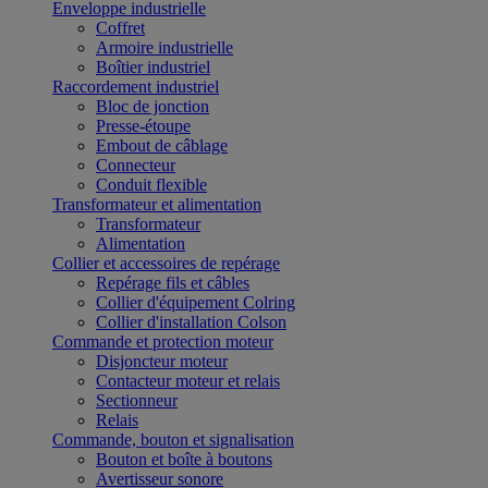
Enveloppe industrielle
Coffret
Armoire industrielle
Boîtier industriel
Raccordement industriel
Bloc de jonction
Presse-étoupe
Embout de câblage
Connecteur
Conduit flexible
Transformateur et alimentation
Transformateur
Alimentation
Collier et accessoires de repérage
Repérage fils et câbles
Collier d'équipement Colring
Collier d'installation Colson
Commande et protection moteur
Disjoncteur moteur
Contacteur moteur et relais
Sectionneur
Relais
Commande, bouton et signalisation
Bouton et boîte à boutons
Avertisseur sonore