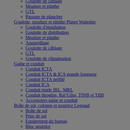
Goulotte de câblage
Moulure et plinthe
GTL
Passage de plancher
Goulotte, moulure et plinthe Planet Wattohm
Goulotte d'installation
Goulotte de distribution
Moulure et plinthe
Appareillage
Goulotte de câblage
GTL
Goulotte de climatisation
Gaine et conduit
Conduit ICTA
Conduit ICTA & ICA grande longueur
Conduit ICTA préfilé
Conduit ICA
Conduit rigide IRL, MRL
Conduit duogliss, Rai’Gliss, TINB et TIIB
Accessoires gaine et conduit
Boîte de sol, colonne et nourrice Legrand
Boîte de sol
Prise de sol
Equipement du bureau
Bloc nourrice