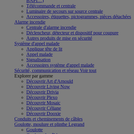
BAPI…)
Télécommande et centrale
Luminaire de secours sur source centrale
Accessoires, étiquettes, pictogrammes, pièces détachées
Alarme incendie
Centrale d'alarme incendie
Déclencheur, détecteur et dispositif pour coupure
Autres produits de mise en sécurité
Système d'appel malade
Applique tête de lit
Appel malade
Signalisation
Accessoires système d'appel malade
Sécurité, communication et réseau
Voir tout
Explorer par gamme
Découvrir Art d'Arnould
Découvrir Living Now
Découvrir Drivia
Découvrir Plexo
Découvrir Mosaic
Découvrir Céliane
Découvrir Dooxie
Conduits et cheminements de câbles
Goulotte, moulure et plinthe Legrand
Goulotte