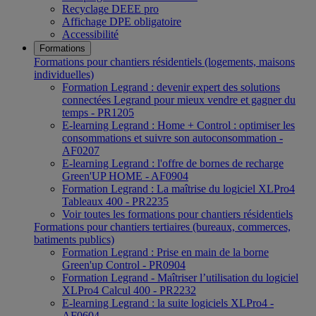
Recyclage DEEE pro
Affichage DPE obligatoire
Accessibilité
Formations
Formations pour chantiers résidentiels (logements, maisons
individuelles)
Formation Legrand : devenir expert des solutions
connectées Legrand pour mieux vendre et gagner du
temps - PR1205
E-learning Legrand : Home + Control : optimiser les
consommations et suivre son autoconsommation -
AF0207
E-learning Legrand : l'offre de bornes de recharge
Green'UP HOME - AF0904
Formation Legrand : La maîtrise du logiciel XLPro4
Tableaux 400 - PR2235
Voir toutes les formations pour chantiers résidentiels
Formations pour chantiers tertiaires (bureaux, commerces,
batiments publics)
Formation Legrand : Prise en main de la borne
Green'up Control - PR0904
Formation Legrand - Maîtriser l’utilisation du logiciel
XLPro4 Calcul 400 - PR2232
E-learning Legrand : la suite logiciels XLPro4 -
AF0604