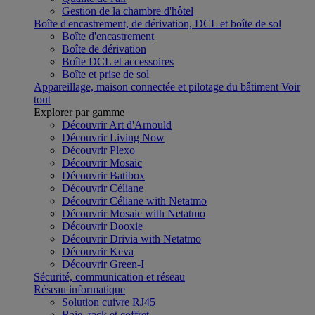
Gestion de la chambre d'hôtel
Boîte d'encastrement, de dérivation, DCL et boîte de sol
Boîte d'encastrement
Boîte de dérivation
Boîte DCL et accessoires
Boîte et prise de sol
Appareillage, maison connectée et pilotage du bâtiment
Voir
tout
Explorer par gamme
Découvrir Art d'Arnould
Découvrir Living Now
Découvrir Plexo
Découvrir Mosaic
Découvrir Batibox
Découvrir Céliane
Découvrir Céliane with Netatmo
Découvrir Mosaic with Netatmo
Découvrir Dooxie
Découvrir Drivia with Netatmo
Découvrir Keva
Découvrir Green-I
Sécurité, communication et réseau
Réseau informatique
Solution cuivre RJ45
Baie, rack et coffret