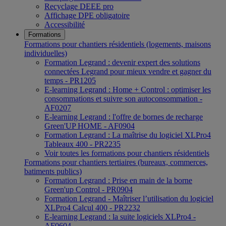
Recyclage DEEE pro
Affichage DPE obligatoire
Accessibilité
Formations
Formations pour chantiers résidentiels (logements, maisons
individuelles)
Formation Legrand : devenir expert des solutions
connectées Legrand pour mieux vendre et gagner du
temps - PR1205
E-learning Legrand : Home + Control : optimiser les
consommations et suivre son autoconsommation -
AF0207
E-learning Legrand : l'offre de bornes de recharge
Green'UP HOME - AF0904
Formation Legrand : La maîtrise du logiciel XLPro4
Tableaux 400 - PR2235
Voir toutes les formations pour chantiers résidentiels
Formations pour chantiers tertiaires (bureaux, commerces,
batiments publics)
Formation Legrand : Prise en main de la borne
Green'up Control - PR0904
Formation Legrand - Maîtriser l’utilisation du logiciel
XLPro4 Calcul 400 - PR2232
E-learning Legrand : la suite logiciels XLPro4 -
AF0604