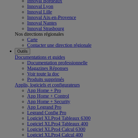
Innoval Bordeaux
Innoval Lyon
Innoval Lille
Innoval Aix-en-Provence
Innoval Nantes
Innoval Strasbourg
Nos directions régionales
Carte
Contacter une direction régionale
Outils
Documentations et guides
Documentation professionnelle
Magazines Réponses
Voir toute la doc
Produits supprimés
Applis, logiciels et configurateurs
App Home + Pro
App Home + Control
App Home + Security
App Legrand Pro
Legrand Config Pro
Logiciel XLPro4 Tableaux 6300
Logiciel XLPro4 Tableaux 400
Logiciel XLPro4 Calcul 6300
Logiciel XLPro4 Calcul 400