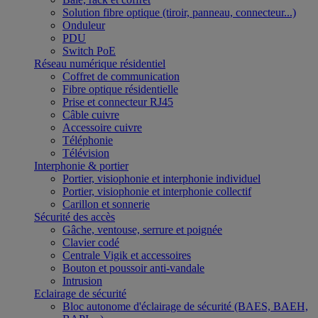
Solution fibre optique (tiroir, panneau, connecteur...)
Onduleur
PDU
Switch PoE
Réseau numérique résidentiel
Coffret de communication
Fibre optique résidentielle
Prise et connecteur RJ45
Câble cuivre
Accessoire cuivre
Téléphonie
Télévision
Interphonie & portier
Portier, visiophonie et interphonie individuel
Portier, visiophonie et interphonie collectif
Carillon et sonnerie
Sécurité des accès
Gâche, ventouse, serrure et poignée
Clavier codé
Centrale Vigik et accessoires
Bouton et poussoir anti-vandale
Intrusion
Eclairage de sécurité
Bloc autonome d'éclairage de sécurité (BAES, BAEH,