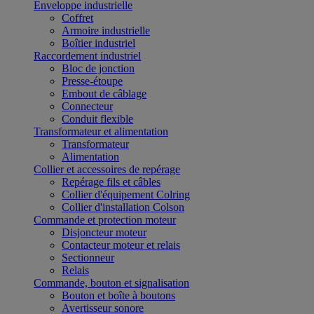
Enveloppe industrielle
Coffret
Armoire industrielle
Boîtier industriel
Raccordement industriel
Bloc de jonction
Presse-étoupe
Embout de câblage
Connecteur
Conduit flexible
Transformateur et alimentation
Transformateur
Alimentation
Collier et accessoires de repérage
Repérage fils et câbles
Collier d'équipement Colring
Collier d'installation Colson
Commande et protection moteur
Disjoncteur moteur
Contacteur moteur et relais
Sectionneur
Relais
Commande, bouton et signalisation
Bouton et boîte à boutons
Avertisseur sonore