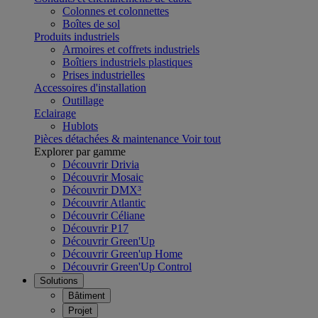
Colonnes et colonnettes
Boîtes de sol
Produits industriels
Armoires et coffrets industriels
Boîtiers industriels plastiques
Prises industrielles
Accessoires d'installation
Outillage
Eclairage
Hublots
Pièces détachées & maintenance
Voir tout
Explorer par gamme
Découvrir Drivia
Découvrir Mosaic
Découvrir DMX³
Découvrir Atlantic
Découvrir Céliane
Découvrir P17
Découvrir Green'Up
Découvrir Green'up Home
Découvrir Green'Up Control
Solutions
Bâtiment
Projet