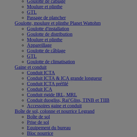
Goulotte de câblage
Moulure et plinthe
GTL
Passage de plancher
Goulotte, moulure et plinthe Planet Wattohm
Goulotte d'installation
Goulotte de distribution
Moulure et plinthe
Appareillage
Goulotte de câblage
GTL
Goulotte de climatisation
Gaine et conduit
Conduit ICTA
Conduit ICTA & ICA grande longueur
Conduit ICTA préfilé
Conduit ICA
Conduit rigide IRL, MRL
Conduit duogliss, Rai’Gliss, TINB et TIIB
Accessoires gaine et conduit
Boîte de sol, colonne et nourrice Legrand
Boîte de sol
Prise de sol
Equipement du bureau
Bloc nourrice