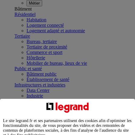
Métier
Bâtiment
Résidentiel
Habitation
Logement connecté
Logement adapté et autonomie
Tertiaire
Bureau, tertiaire
Tertiaire de proximité
Commerce et sport
Hôtellerie
Mobilier de bureau, lieux de vie
Public et santé
Bâtiment public
Établissement de santé
Infrastructures et industries
Data Center
Industrie
Infrastructures
À la une
Contrôler et planifier le fonctionnement des appareils
électriques avec le contacteur connecté
Le site legrand.fr et ses partenaires utilisent des cookies afin d'optimiser les
Répartir et optimiser son tableau électrique
fonctionnalités du site, de vous proposer des vidéos et des remontées de
Legrand Data Center Solutions : concentrer les
contenus de plateformes sociales, à des fins d'analyse de l'audience du site
expertises au service de vos performances