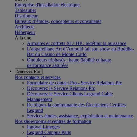
Entreprise d'installation électrique
Tableautier
Distributeur
Bureaux d’études, concepteurs et consultants
Architecte
Hébergeur
À la une
Armoires et coffrets XL³ HP : redéfinir la puissance
L’appareillage Art d’Arnould fait son show au Buddha-
Bar du Casino de Monte-Carlo
Onduleurs triphasés : haute fiabilité et haute
performance assurées
Services Pro
Nos contacts et services
Formulaire de contact Pro - Service Relations Pro
Découvrez le Service Relations Pro
Découvrez le Service Clients Legrand Cable
Management
Rejoignez la communauté des Électriciens Certifiés
Legrand
Services études, assistance, exploitation et maintenance
Nos showrooms et centres de formation
Innoval Limoges
Legrand Campus Paris