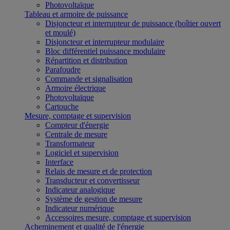
Photovoltaïque
Tableau et armoire de puissance
Disjoncteur et interrupteur de puissance (boîtier ouvert
et moulé)
Disjoncteur et interrupteur modulaire
Bloc différentiel puissance modulaire
Répartition et distribution
Parafoudre
Commande et signalisation
Armoire électrique
Photovoltaïque
Cartouche
Mesure, comptage et supervision
Compteur d'énergie
Centrale de mesure
Transformateur
Logiciel et supervision
Interface
Relais de mesure et de protection
Transducteur et convertisseur
Indicateur analogique
Système de gestion de mesure
Indicateur numérique
Accessoires mesure, comptage et supervision
Acheminement et qualité de l'énergie