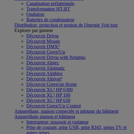
Canalisation préfabriquée
Transformateur HT-BT
Onduleur
Batteries de condensateur
Distribution, protection et gestion de l'énergie
Voir tout
Explorer par gamme
Découvrir Drivia
Découvrir Mosaic
Découvrir DMX³
Découvrir Green'Up
Découvrir Drivia with Netatmo
Découvrir Alptec
Découvrir Alpimatic
Découvrir Alpibloc
Découvrir Alpivar³
Découvrir Green'up Home
Découvrir XL³ HP 6300
Découvrir XL³ HP 160
Découvrir XL³ HP 630
Découvrir Green'Up Control
Appareillage, maison connectée et pilotage du bâtiment
Appareillage maison et bâtiment
Interrupteur, poussoir et variateur
Prise de courant, prise USB, prise RJ45, prises TV et
autres prises