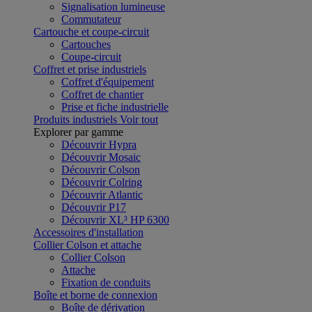
Signalisation lumineuse
Commutateur
Cartouche et coupe-circuit
Cartouches
Coupe-circuit
Coffret et prise industriels
Coffret d'équipement
Coffret de chantier
Prise et fiche industrielle
Produits industriels
Voir tout
Explorer par gamme
Découvrir Hypra
Découvrir Mosaic
Découvrir Colson
Découvrir Colring
Découvrir Atlantic
Découvrir P17
Découvrir XL³ HP 6300
Accessoires d'installation
Collier Colson et attache
Collier Colson
Attache
Fixation de conduits
Boîte et borne de connexion
Boîte de dérivation