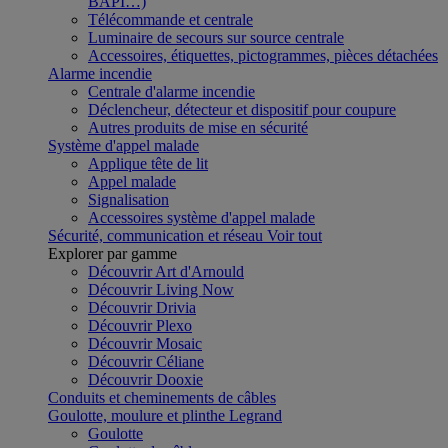
BAPI…)
Télécommande et centrale
Luminaire de secours sur source centrale
Accessoires, étiquettes, pictogrammes, pièces détachées
Alarme incendie
Centrale d'alarme incendie
Déclencheur, détecteur et dispositif pour coupure
Autres produits de mise en sécurité
Système d'appel malade
Applique tête de lit
Appel malade
Signalisation
Accessoires système d'appel malade
Sécurité, communication et réseau
Voir tout
Explorer par gamme
Découvrir Art d'Arnould
Découvrir Living Now
Découvrir Drivia
Découvrir Plexo
Découvrir Mosaic
Découvrir Céliane
Découvrir Dooxie
Conduits et cheminements de câbles
Goulotte, moulure et plinthe Legrand
Goulotte