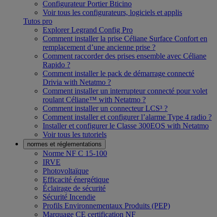
Configurateur Portier Bticino
Voir tous les configurateurs, logiciels et applis
Tutos pro
Explorer Legrand Config Pro
Comment installer la prise Céliane Surface Confort en
remplacement d’une ancienne prise ?
Comment raccorder des prises ensemble avec Céliane
Rapido ?
Comment installer le pack de démarrage connecté
Drivia with Netatmo ?
Comment installer un interrupteur connecté pour volet
roulant Céliane™ with Netatmo ?
Comment installer un connecteur LCS³ ?
Comment installer et configurer l’alarme Type 4 radio ?
Installer et configurer le Classe 300EOS with Netatmo
Voir tous les tutoriels
normes et réglementations
Norme NF C 15-100
IRVE
Photovoltaïque
Efficacité énergétique
Éclairage de sécurité
Sécurité Incendie
Profils Environnementaux Produits (PEP)
Marquage CE certification NF