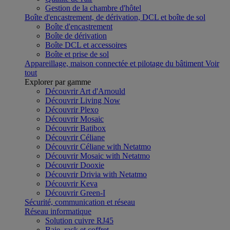
Gestion de la chambre d'hôtel
Boîte d'encastrement, de dérivation, DCL et boîte de sol
Boîte d'encastrement
Boîte de dérivation
Boîte DCL et accessoires
Boîte et prise de sol
Appareillage, maison connectée et pilotage du bâtiment
Voir
tout
Explorer par gamme
Découvrir Art d'Arnould
Découvrir Living Now
Découvrir Plexo
Découvrir Mosaic
Découvrir Batibox
Découvrir Céliane
Découvrir Céliane with Netatmo
Découvrir Mosaic with Netatmo
Découvrir Dooxie
Découvrir Drivia with Netatmo
Découvrir Keva
Découvrir Green-I
Sécurité, communication et réseau
Réseau informatique
Solution cuivre RJ45
Baie, rack et coffret