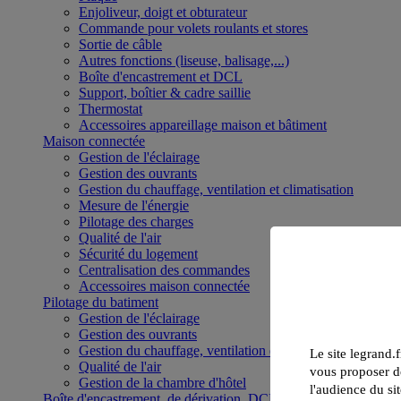
Enjoliveur, doigt et obturateur
Commande pour volets roulants et stores
Sortie de câble
Autres fonctions (liseuse, balisage,...)
Boîte d'encastrement et DCL
Support, boîtier & cadre saillie
Thermostat
Accessoires appareillage maison et bâtiment
Maison connectée
Gestion de l'éclairage
Gestion des ouvrants
Gestion du chauffage, ventilation et climatisation
Mesure de l'énergie
Pilotage des charges
Qualité de l'air
Sécurité du logement
Centralisation des commandes
Accessoires maison connectée
Pilotage du batiment
Gestion de l'éclairage
Gestion des ouvrants
Gestion du chauffage, ventilation et climatisation
Le site legrand.f
Qualité de l'air
vous proposer de
Gestion de la chambre d'hôtel
l'audience du sit
Boîte d'encastrement, de dérivation, DCL et boîte de sol