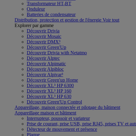
Transformateur HT-BT
Onduleur
Batteries de condensateur
Distribution, protection et gestion de l'énergie
Voir tout
Explorer par gamme
Découvrir Drivia
Découvrir Mosaic
Découvrir DMX³
Découvrir Green'Up
Découvrir Drivia with Netatmo
Découvrir Alptec
Découvrir Alpimatic
Découvrir Alpibloc
Découvrir Alpivar³
Découvrir Green'up Home
Découvrir XL³ HP 6300
Découvrir XL³ HP 160
Découvrir XL³ HP 630
Découvrir Green'Up Control
Appareillage, maison connectée et pilotage du bâtiment
Appareillage maison et bâtiment
Interrupteur, poussoir et variateur
Prise de courant, prise USB, prise RJ45, prises TV et aut
Détecteur de mouvement et présence
Plaque