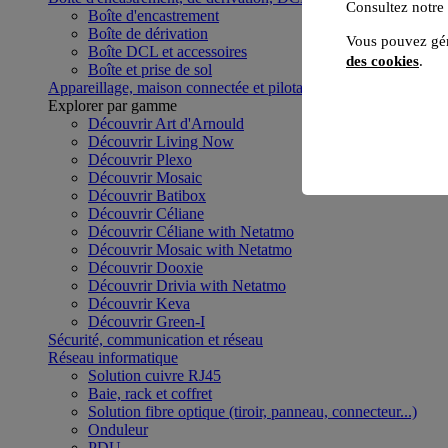
Consultez notre
Boîte d'encastrement
Boîte de dérivation
Vous pouvez gér
Boîte DCL et accessoires
des cookies
.
Boîte et prise de sol
Appareillage, maison connectée et pilotage du bâtiment
Voir to
Explorer par gamme
Découvrir Art d'Arnould
Découvrir Living Now
Découvrir Plexo
Découvrir Mosaic
Découvrir Batibox
Découvrir Céliane
Découvrir Céliane with Netatmo
Découvrir Mosaic with Netatmo
Découvrir Dooxie
Découvrir Drivia with Netatmo
Découvrir Keva
Découvrir Green-I
Sécurité, communication et réseau
Réseau informatique
Solution cuivre RJ45
Baie, rack et coffret
Solution fibre optique (tiroir, panneau, connecteur...)
Onduleur
PDU