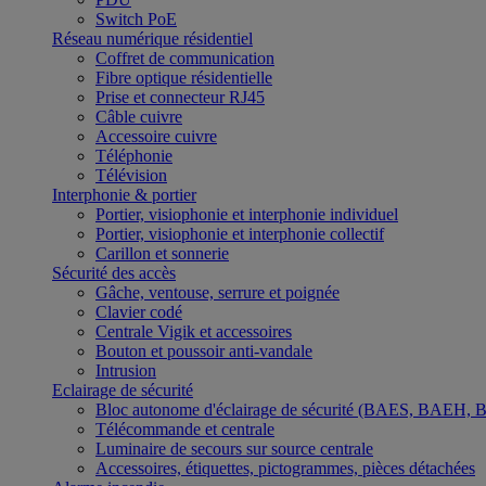
Switch PoE
Réseau numérique résidentiel
Coffret de communication
Fibre optique résidentielle
Prise et connecteur RJ45
Câble cuivre
Accessoire cuivre
Téléphonie
Télévision
Interphonie & portier
Portier, visiophonie et interphonie individuel
Portier, visiophonie et interphonie collectif
Carillon et sonnerie
Sécurité des accès
Gâche, ventouse, serrure et poignée
Clavier codé
Centrale Vigik et accessoires
Bouton et poussoir anti-vandale
Intrusion
Eclairage de sécurité
Bloc autonome d'éclairage de sécurité (BAES, BAEH,
Télécommande et centrale
Luminaire de secours sur source centrale
Accessoires, étiquettes, pictogrammes, pièces détachées