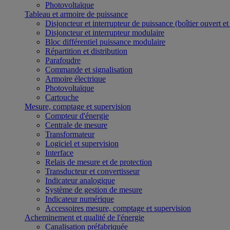
Photovoltaïque
Tableau et armoire de puissance
Disjoncteur et interrupteur de puissance (boîtier ouvert e
Disjoncteur et interrupteur modulaire
Bloc différentiel puissance modulaire
Répartition et distribution
Parafoudre
Commande et signalisation
Armoire électrique
Photovoltaïque
Cartouche
Mesure, comptage et supervision
Compteur d'énergie
Centrale de mesure
Transformateur
Logiciel et supervision
Interface
Relais de mesure et de protection
Transducteur et convertisseur
Indicateur analogique
Système de gestion de mesure
Indicateur numérique
Accessoires mesure, comptage et supervision
Acheminement et qualité de l'énergie
Canalisation préfabriquée