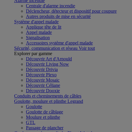
Alarme incendie
Centrale d'alarme incendie
Déclencheur, détecteur et dispositif pour coupure
Autres produits de mise en sécurité
Système d'appel malade
Applique tête de lit
Appel malade
Signalisation
Accessoires système d'appel malade
Sécurité, communication et réseau
Voir tout
Explorer par gamme
Découvrir Art d'Arnould
Découvrir Living Now
Découvrir Drivia
Découvrir Plexo
Découvrir Mosaic
Découvrir Céliane
Découvrir Dooxie
Conduits et cheminements de câbles
Goulotte, moulure et plinthe Legrand
Goulotte
Goulotte de câblage
Moulure et plinthe
GTL
Passage de plancher