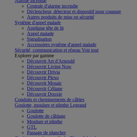
Alarme incendie
Centrale d'alarme incendie
Déclencheur, détecteur et dispositif pour coupure
Autres produits de mise en sécurité
Système d'appel malade
Applique tête de lit
Appel malade
Signalisation
Accessoires système d'appel malade
Sécurité, communication et réseau
Voir tout
Explorer par gamme
Découvrir Art d'Arnould
Découvrir Living Now
Découvrir Drivia
Découvrir Plexo
Découvrir Mosaic
Découvrir Céliane
Découvrir Dooxie
Conduits et cheminements de câbles
Goulotte, moulure et plinthe Legrand
Goulotte
Goulotte de câblage
Moulure et plinthe
GTL
Passage de plancher