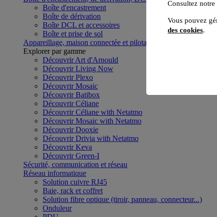
Consultez notre
Boîte d'encastrement
Boîte de dérivation
Vous pouvez gér
Boîte DCL et accessoires
des cookies
.
Boîte et prise de sol
Appareillage, maison connectée et pilotage du bâtiment
Voir to
Explorer par gamme
Découvrir Art d'Arnould
Découvrir Living Now
Découvrir Plexo
Découvrir Mosaic
Découvrir Batibox
Découvrir Céliane
Découvrir Céliane with Netatmo
Découvrir Mosaic with Netatmo
Découvrir Dooxie
Découvrir Drivia with Netatmo
Découvrir Keva
Découvrir Green-I
Sécurité, communication et réseau
Réseau informatique
Solution cuivre RJ45
Baie, rack et coffret
Solution fibre optique (tiroir, panneau, connecteur...)
Onduleur
PDU