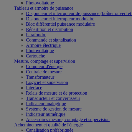
Photovoltaïque
Tableau et armoire de puissance
Disjoncteur et interrupteur de puissance (boîtier ouvert e
Disjoncteur et interrupteur modulaire
Bloc différentiel puissance modulaire
Répartition et distribution
Parafoudre
Commande et signalisation
Armoire électrique
Photovoltaïque
Cartouche
Mesure, comptage et supervision
Compteur d'énergie
Centrale de mesure
Transformateur
Logiciel et supervision
Interface
Relais de mesure et de protection
Transducteur et convertisseur
Indicateur analogique
Système de gestion de mesure
Indicateur numérique
Accessoires mesure, comptage et supervision
Acheminement et qualité de l'énergie
Canalisation préfabriquée