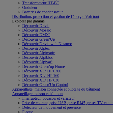
Transformateur HT-BT
Onduleur
Batteries de condensateur
Distribution, protection et gestion de l'énergie
Voir tout
Explorer par gamme
Découvrir Drivia
Découvrir Mosaic
Découvrir DMX³
Découvrir Green'Up
Découvrir Drivia with Netatmo
Découvrir Alptec
Découvrir Alpimatic
Découvrir Alpibloc
Découvrir Alpivar³
Découvrir Green'up Home
Découvrir XL³ HP 6300
Découvrir XL³ HP 160
Découvrir XL³ HP 630
Découvrir Green'Up Control
Appareillage, maison connectée et pilotage du bâtiment
Appareillage maison et bâtiment
Interrupteur, poussoir et variateur
Prise de courant, prise USB, prise RJ45, prises TV et aut
Détecteur de mouvement et présence
Plaque