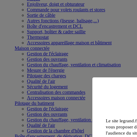
Enjoliveur, doigt et obturateur
Commande pour volets roulants et stores
Sortie de câble
Autres fonctions (liseuse, balisage,...)
Boîte d'encastrement et DCL
Support, boîtier & cadre saillie
Thermostat
Accessoires appareillage maison et bâtiment
Maison connectée
Gestion de l'éclairage
Gestion des ouvrants
Gestion du chauffage, ventilation et climatisation
Mesure de l'énergie
Pilotage des charges
Qualité de l'air
Sécurité du logement
Centralisation des commandes
Accessoires maison connectée
Pilotage du batiment
Gestion de l'éclairage
Gestion des ouvrants
Gestion du chauffage, ventilation et climatisation
Le site legrand.f
Qualité de l'air
vous proposer de
Gestion de la chambre d'hôtel
l'audience du sit
Boîte d'encastrement, de dérivation, DCL et boîte de sol