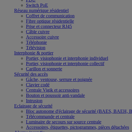
Switch PoE
Réseau numérique résidentiel
Coffret de communication
Fibre optique résidentielle
Prise et connecteur RJ45
Câble cuivre
Accessoire cuivre
Téléphonie
Télévision
Interphonie & portier
Portier, visiophonie et interphonie individuel
Portier, visiophonie et interphonie collectif
Carillon et sonnerie
Sécurité des accès
Gâche, ventouse, serrure et poignée
Clavier codé
Centrale Vigik et accessoires
Bouton et poussoir anti-vandale
Intrusion
Eclairage de sécurité
Bloc autonome d'éclairage de sécurité (BAES, BAEH,
Télécommande et centrale
Luminaire de secours sur source centrale
Accessoires, étiquettes, pictogrammes, pièces détachées