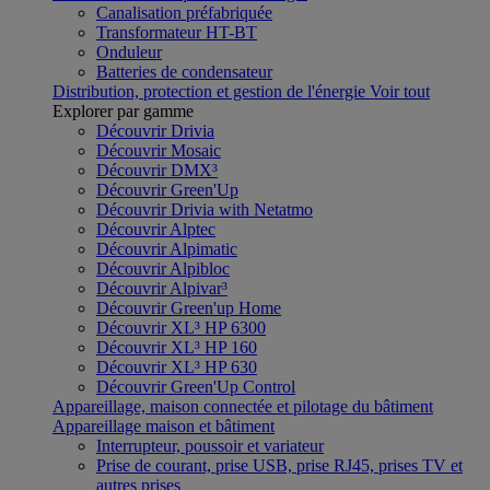
Canalisation préfabriquée
Transformateur HT-BT
Onduleur
Batteries de condensateur
Distribution, protection et gestion de l'énergie
Voir tout
Explorer par gamme
Découvrir Drivia
Découvrir Mosaic
Découvrir DMX³
Découvrir Green'Up
Découvrir Drivia with Netatmo
Découvrir Alptec
Découvrir Alpimatic
Découvrir Alpibloc
Découvrir Alpivar³
Découvrir Green'up Home
Découvrir XL³ HP 6300
Découvrir XL³ HP 160
Découvrir XL³ HP 630
Découvrir Green'Up Control
Appareillage, maison connectée et pilotage du bâtiment
Appareillage maison et bâtiment
Interrupteur, poussoir et variateur
Prise de courant, prise USB, prise RJ45, prises TV et
autres prises