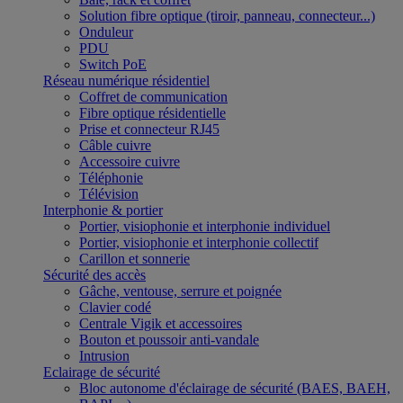
Solution fibre optique (tiroir, panneau, connecteur...)
Onduleur
PDU
Switch PoE
Réseau numérique résidentiel
Coffret de communication
Fibre optique résidentielle
Prise et connecteur RJ45
Câble cuivre
Accessoire cuivre
Téléphonie
Télévision
Interphonie & portier
Portier, visiophonie et interphonie individuel
Portier, visiophonie et interphonie collectif
Carillon et sonnerie
Sécurité des accès
Gâche, ventouse, serrure et poignée
Clavier codé
Centrale Vigik et accessoires
Bouton et poussoir anti-vandale
Intrusion
Eclairage de sécurité
Bloc autonome d'éclairage de sécurité (BAES, BAEH,