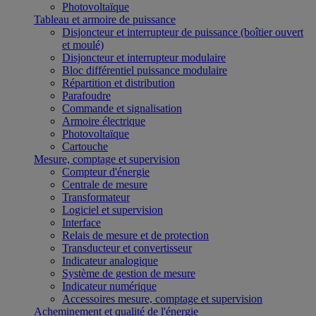
Photovoltaïque
Tableau et armoire de puissance
Disjoncteur et interrupteur de puissance (boîtier ouvert
et moulé)
Disjoncteur et interrupteur modulaire
Bloc différentiel puissance modulaire
Répartition et distribution
Parafoudre
Commande et signalisation
Armoire électrique
Photovoltaïque
Cartouche
Mesure, comptage et supervision
Compteur d'énergie
Centrale de mesure
Transformateur
Logiciel et supervision
Interface
Relais de mesure et de protection
Transducteur et convertisseur
Indicateur analogique
Système de gestion de mesure
Indicateur numérique
Accessoires mesure, comptage et supervision
Acheminement et qualité de l'énergie