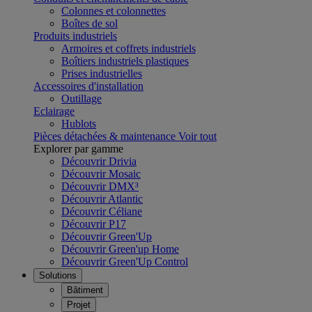
Colonnes et colonnettes
Boîtes de sol
Produits industriels
Armoires et coffrets industriels
Boîtiers industriels plastiques
Prises industrielles
Accessoires d'installation
Outillage
Eclairage
Hublots
Pièces détachées & maintenance
Voir tout
Explorer par gamme
Découvrir Drivia
Découvrir Mosaic
Découvrir DMX³
Découvrir Atlantic
Découvrir Céliane
Découvrir P17
Découvrir Green'Up
Découvrir Green'up Home
Découvrir Green'Up Control
Solutions
Bâtiment
Projet