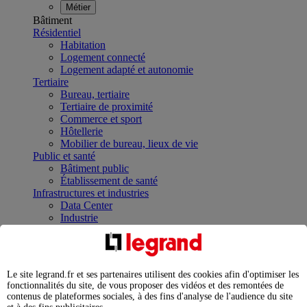
Métier
Bâtiment
Résidentiel
Habitation
Logement connecté
Logement adapté et autonomie
Tertiaire
Bureau, tertiaire
Tertiaire de proximité
Commerce et sport
Hôtellerie
Mobilier de bureau, lieux de vie
Public et santé
Bâtiment public
Établissement de santé
Infrastructures et industries
Data Center
Industrie
Infrastructures
À la une
Contrôler et planifier le fonctionnement des appareils
électriques avec le contacteur connecté
Le site legrand.fr et ses partenaires utilisent des cookies afin d'optimiser les
Répartir et optimiser son tableau électrique
fonctionnalités du site, de vous proposer des vidéos et des remontées de
Legrand Data Center Solutions : concentrer les
contenus de plateformes sociales, à des fins d'analyse de l'audience du site
expertises au service de vos performances