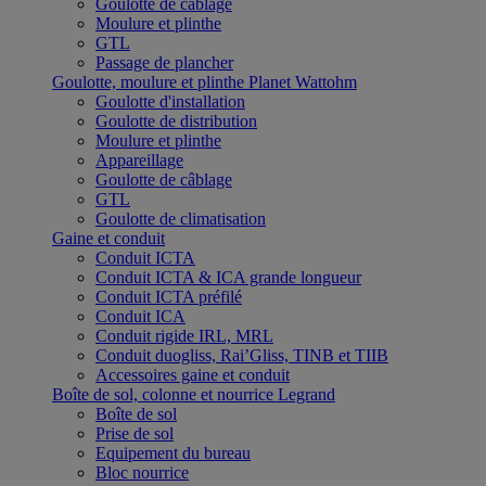
Goulotte de câblage
Moulure et plinthe
GTL
Passage de plancher
Goulotte, moulure et plinthe Planet Wattohm
Goulotte d'installation
Goulotte de distribution
Moulure et plinthe
Appareillage
Goulotte de câblage
GTL
Goulotte de climatisation
Gaine et conduit
Conduit ICTA
Conduit ICTA & ICA grande longueur
Conduit ICTA préfilé
Conduit ICA
Conduit rigide IRL, MRL
Conduit duogliss, Rai’Gliss, TINB et TIIB
Accessoires gaine et conduit
Boîte de sol, colonne et nourrice Legrand
Boîte de sol
Prise de sol
Equipement du bureau
Bloc nourrice