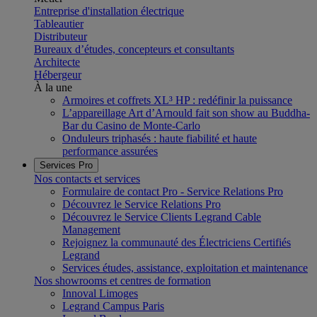
Entreprise d'installation électrique
Tableautier
Distributeur
Bureaux d’études, concepteurs et consultants
Architecte
Hébergeur
À la une
Armoires et coffrets XL³ HP : redéfinir la puissance
L’appareillage Art d’Arnould fait son show au Buddha-
Bar du Casino de Monte-Carlo
Onduleurs triphasés : haute fiabilité et haute
performance assurées
Services Pro
Nos contacts et services
Formulaire de contact Pro - Service Relations Pro
Découvrez le Service Relations Pro
Découvrez le Service Clients Legrand Cable
Management
Rejoignez la communauté des Électriciens Certifiés
Legrand
Services études, assistance, exploitation et maintenance
Nos showrooms et centres de formation
Innoval Limoges
Legrand Campus Paris