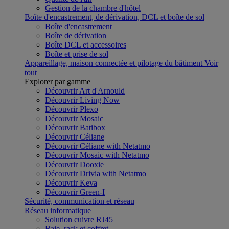
Gestion de la chambre d'hôtel
Boîte d'encastrement, de dérivation, DCL et boîte de sol
Boîte d'encastrement
Boîte de dérivation
Boîte DCL et accessoires
Boîte et prise de sol
Appareillage, maison connectée et pilotage du bâtiment
Voir
tout
Explorer par gamme
Découvrir Art d'Arnould
Découvrir Living Now
Découvrir Plexo
Découvrir Mosaic
Découvrir Batibox
Découvrir Céliane
Découvrir Céliane with Netatmo
Découvrir Mosaic with Netatmo
Découvrir Dooxie
Découvrir Drivia with Netatmo
Découvrir Keva
Découvrir Green-I
Sécurité, communication et réseau
Réseau informatique
Solution cuivre RJ45
Baie, rack et coffret