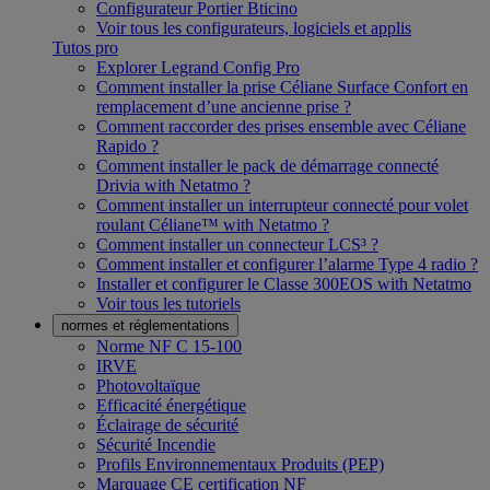
Configurateur Portier Bticino
Voir tous les configurateurs, logiciels et applis
Tutos pro
Explorer Legrand Config Pro
Comment installer la prise Céliane Surface Confort en
remplacement d’une ancienne prise ?
Comment raccorder des prises ensemble avec Céliane
Rapido ?
Comment installer le pack de démarrage connecté
Drivia with Netatmo ?
Comment installer un interrupteur connecté pour volet
roulant Céliane™ with Netatmo ?
Comment installer un connecteur LCS³ ?
Comment installer et configurer l’alarme Type 4 radio ?
Installer et configurer le Classe 300EOS with Netatmo
Voir tous les tutoriels
normes et réglementations
Norme NF C 15-100
IRVE
Photovoltaïque
Efficacité énergétique
Éclairage de sécurité
Sécurité Incendie
Profils Environnementaux Produits (PEP)
Marquage CE certification NF