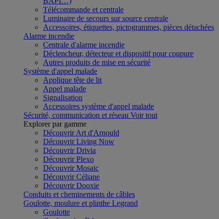
BAPI…)
Télécommande et centrale
Luminaire de secours sur source centrale
Accessoires, étiquettes, pictogrammes, pièces détachées
Alarme incendie
Centrale d'alarme incendie
Déclencheur, détecteur et dispositif pour coupure
Autres produits de mise en sécurité
Système d'appel malade
Applique tête de lit
Appel malade
Signalisation
Accessoires système d'appel malade
Sécurité, communication et réseau
Voir tout
Explorer par gamme
Découvrir Art d'Arnould
Découvrir Living Now
Découvrir Drivia
Découvrir Plexo
Découvrir Mosaic
Découvrir Céliane
Découvrir Dooxie
Conduits et cheminements de câbles
Goulotte, moulure et plinthe Legrand
Goulotte