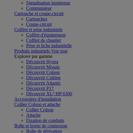
Signalisation lumineuse
Commutateur
Cartouche et coupe-circuit
Cartouches
Coupe-circuit
Coffret et prise industriels
Coffret d'équipement
Coffret de chantier
Prise et fiche industrielle
Produits industriels
Voir tout
Explorer par gamme
Découvrir Hypra
Découvrir Mosaic
Découvrir Colson
Découvrir Colring
Découvrir Atlantic
Découvrir P17
Découvrir XL³ HP 6300
Accessoires d'installation
Collier Colson et attache
Collier Colson
Attache
Fixation de conduits
Boîte et borne de connexion
Boîte de dérivation