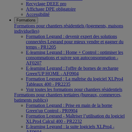
Recyclage DEEE pro
Affichage DPE obligatoire
Accessibilité
Formations
Formations pour chantiers résidentiels (logements, maisons
individuelles)
Formation Legrand : devenir expert des solutions
connectées Legrand pour mieux vendre et gagner du
temps - PR1205
E-learning Legrand : Home + Control : optimiser les
consommations et suivre son autoconsommation -
AF0207
E-learning Legrand : l'offre de bornes de recharge
Green'UP HOME - AF0904
Formation Legrand : La maîtrise du logiciel XLPro4
Tableaux 400 - PR2235
Voir toutes les formations pour chantiers résidentiels
Formations pour chantiers tertiaires (bureaux, commerces,
batiments publics)
Formation Legrand : Prise en main de la borne
Green'up Control - PR0904
Formation Legrand - Maîtriser l’utilisation du logiciel
XLPro4 Calcul 400 - PR2232
E-learning Legrand : la suite logiciels XLPro4 -
AF0604