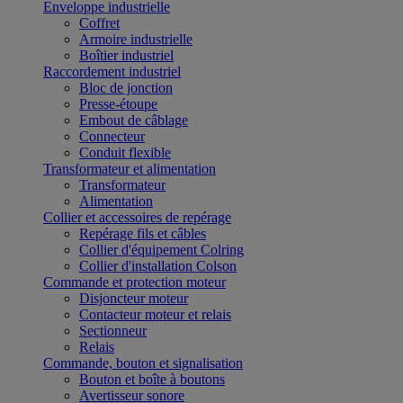
Enveloppe industrielle
Coffret
Armoire industrielle
Boîtier industriel
Raccordement industriel
Bloc de jonction
Presse-étoupe
Embout de câblage
Connecteur
Conduit flexible
Transformateur et alimentation
Transformateur
Alimentation
Collier et accessoires de repérage
Repérage fils et câbles
Collier d'équipement Colring
Collier d'installation Colson
Commande et protection moteur
Disjoncteur moteur
Contacteur moteur et relais
Sectionneur
Relais
Commande, bouton et signalisation
Bouton et boîte à boutons
Avertisseur sonore