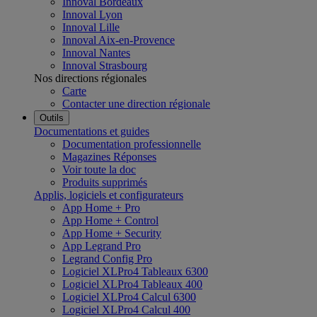
Innoval Bordeaux
Innoval Lyon
Innoval Lille
Innoval Aix-en-Provence
Innoval Nantes
Innoval Strasbourg
Nos directions régionales
Carte
Contacter une direction régionale
Outils
Documentations et guides
Documentation professionnelle
Magazines Réponses
Voir toute la doc
Produits supprimés
Applis, logiciels et configurateurs
App Home + Pro
App Home + Control
App Home + Security
App Legrand Pro
Legrand Config Pro
Logiciel XLPro4 Tableaux 6300
Logiciel XLPro4 Tableaux 400
Logiciel XLPro4 Calcul 6300
Logiciel XLPro4 Calcul 400