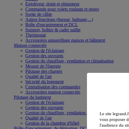
Enjoliveur, doigt et obturateur
Commande pour volets roulants et stores
Sortie de câble
Autres fonctions (liseuse, balisage,...)
Boîte d'encastrement et DCL
Support, boîtier & cadre saillie
Thermostat
Accessoires appareillage maison et bâtiment
Maison connectée
Gestion de l'éclairage
Gestion des ouvrants
Gestion du chauffage, ventilation et climatisation
Mesure de l'énergie
Pilotage des charges
Qualité de l'air
Sécurité du logement
Centralisation des commandes
Accessoires maison connectée
Pilotage du batiment
Gestion de l'éclairage
Gestion des ouvrants
Gestion du chauffage, ventilation et climatisation
Le site legrand.f
Qualité de l'air
vous proposer de
Gestion de la chambre d'hôtel
l'audience du sit
Boîte d'encastrement, de dérivation, DCL et boîte de sol