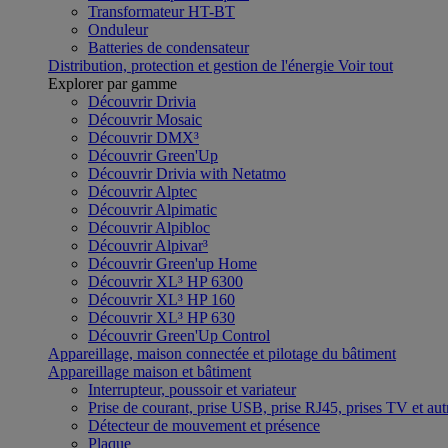
Transformateur HT-BT
Onduleur
Batteries de condensateur
Distribution, protection et gestion de l'énergie
Voir tout
Explorer par gamme
Découvrir Drivia
Découvrir Mosaic
Découvrir DMX³
Découvrir Green'Up
Découvrir Drivia with Netatmo
Découvrir Alptec
Découvrir Alpimatic
Découvrir Alpibloc
Découvrir Alpivar³
Découvrir Green'up Home
Découvrir XL³ HP 6300
Découvrir XL³ HP 160
Découvrir XL³ HP 630
Découvrir Green'Up Control
Appareillage, maison connectée et pilotage du bâtiment
Appareillage maison et bâtiment
Interrupteur, poussoir et variateur
Prise de courant, prise USB, prise RJ45, prises TV et aut
Détecteur de mouvement et présence
Plaque