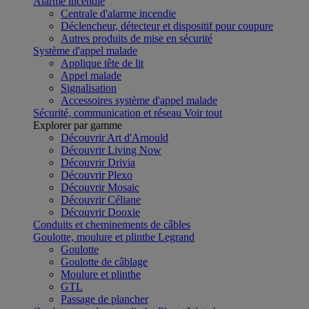
Alarme incendie
Centrale d'alarme incendie
Déclencheur, détecteur et dispositif pour coupure
Autres produits de mise en sécurité
Système d'appel malade
Applique tête de lit
Appel malade
Signalisation
Accessoires système d'appel malade
Sécurité, communication et réseau
Voir tout
Explorer par gamme
Découvrir Art d'Arnould
Découvrir Living Now
Découvrir Drivia
Découvrir Plexo
Découvrir Mosaic
Découvrir Céliane
Découvrir Dooxie
Conduits et cheminements de câbles
Goulotte, moulure et plinthe Legrand
Goulotte
Goulotte de câblage
Moulure et plinthe
GTL
Passage de plancher