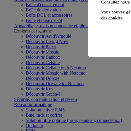
Consultez notre
Boîte d'encastrement
Boîte de dérivation
Vous pouvez gér
Boîte DCL et accessoires
des cookies
.
Boîte et prise de sol
Appareillage, maison connectée et pilotage du bâtiment
Voir to
Explorer par gamme
Découvrir Art d'Arnould
Découvrir Living Now
Découvrir Plexo
Découvrir Mosaic
Découvrir Batibox
Découvrir Céliane
Découvrir Céliane with Netatmo
Découvrir Mosaic with Netatmo
Découvrir Dooxie
Découvrir Drivia with Netatmo
Découvrir Keva
Découvrir Green-I
Sécurité, communication et réseau
Réseau informatique
Solution cuivre RJ45
Baie, rack et coffret
Solution fibre optique (tiroir, panneau, connecteur...)
Onduleur
PDU