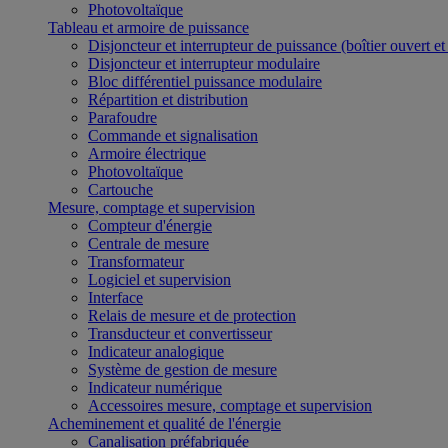
Photovoltaïque
Tableau et armoire de puissance
Disjoncteur et interrupteur de puissance (boîtier ouvert e
Disjoncteur et interrupteur modulaire
Bloc différentiel puissance modulaire
Répartition et distribution
Parafoudre
Commande et signalisation
Armoire électrique
Photovoltaïque
Cartouche
Mesure, comptage et supervision
Compteur d'énergie
Centrale de mesure
Transformateur
Logiciel et supervision
Interface
Relais de mesure et de protection
Transducteur et convertisseur
Indicateur analogique
Système de gestion de mesure
Indicateur numérique
Accessoires mesure, comptage et supervision
Acheminement et qualité de l'énergie
Canalisation préfabriquée