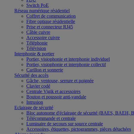
Switch PoE
Réseau numérique résidentiel
Coffret de communication
Fibre optique résidentielle
Prise et connecteur RJ45
Câble cuivre
Accessoire cuivre
Téléphonie
Télévision
Interphonie & portier
Portier, visiophonie et interphonie individuel
Portier, visiophonie et interphonie collectif
Carillon et sonnerie
Sécurité des accès
Gâche, ventouse, serrure et poignée
Clavier codé
Centrale Vigik et accessoires
Bouton et poussoir anti-vandale
Intrusion
Eclairage de sécurité
Bloc autonome d'éclairage de sécurité (BAES, BAEH,
Télécommande et centrale
Luminaire de secours sur source centrale
Accessoires, étiquettes, pictogrammes, pièces détachées