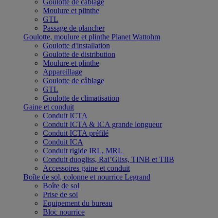
Goulotte de câblage
Moulure et plinthe
GTL
Passage de plancher
Goulotte, moulure et plinthe Planet Wattohm
Goulotte d'installation
Goulotte de distribution
Moulure et plinthe
Appareillage
Goulotte de câblage
GTL
Goulotte de climatisation
Gaine et conduit
Conduit ICTA
Conduit ICTA & ICA grande longueur
Conduit ICTA préfilé
Conduit ICA
Conduit rigide IRL, MRL
Conduit duogliss, Rai’Gliss, TINB et TIIB
Accessoires gaine et conduit
Boîte de sol, colonne et nourrice Legrand
Boîte de sol
Prise de sol
Equipement du bureau
Bloc nourrice