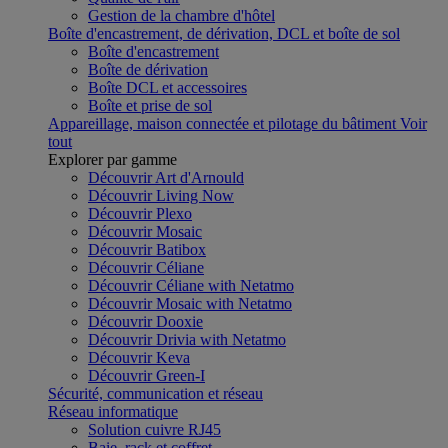
Gestion de la chambre d'hôtel
Boîte d'encastrement, de dérivation, DCL et boîte de sol
Boîte d'encastrement
Boîte de dérivation
Boîte DCL et accessoires
Boîte et prise de sol
Appareillage, maison connectée et pilotage du bâtiment
Voir
tout
Explorer par gamme
Découvrir Art d'Arnould
Découvrir Living Now
Découvrir Plexo
Découvrir Mosaic
Découvrir Batibox
Découvrir Céliane
Découvrir Céliane with Netatmo
Découvrir Mosaic with Netatmo
Découvrir Dooxie
Découvrir Drivia with Netatmo
Découvrir Keva
Découvrir Green-I
Sécurité, communication et réseau
Réseau informatique
Solution cuivre RJ45
Baie, rack et coffret