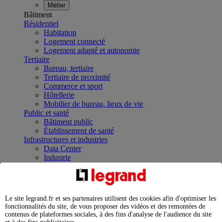
Métier
Bâtiment
Résidentiel
Habitation
Logement connecté
Logement adapté et autonomie
Tertiaire
Bureau, tertiaire
Tertiaire de proximité
Commerce et sport
Hôtellerie
Mobilier de bureau, lieux de vie
Public et santé
Bâtiment public
Établissement de santé
Infrastructures et industries
Data Center
Industrie
Infrastructures
À la une
Contrôler et planifier le fonctionnement des appareils
électriques avec le contacteur connecté
Le site legrand.fr et ses partenaires utilisent des cookies afin d'optimiser les
Répartir et optimiser son tableau électrique
fonctionnalités du site, de vous proposer des vidéos et des remontées de
Legrand Data Center Solutions : concentrer les
contenus de plateformes sociales, à des fins d'analyse de l'audience du site
expertises au service de vos performances