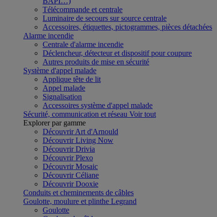
BAPI…)
Télécommande et centrale
Luminaire de secours sur source centrale
Accessoires, étiquettes, pictogrammes, pièces détachées
Alarme incendie
Centrale d'alarme incendie
Déclencheur, détecteur et dispositif pour coupure
Autres produits de mise en sécurité
Système d'appel malade
Applique tête de lit
Appel malade
Signalisation
Accessoires système d'appel malade
Sécurité, communication et réseau
Voir tout
Explorer par gamme
Découvrir Art d'Arnould
Découvrir Living Now
Découvrir Drivia
Découvrir Plexo
Découvrir Mosaic
Découvrir Céliane
Découvrir Dooxie
Conduits et cheminements de câbles
Goulotte, moulure et plinthe Legrand
Goulotte