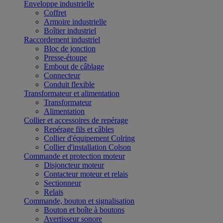
Enveloppe industrielle
Coffret
Armoire industrielle
Boîtier industriel
Raccordement industriel
Bloc de jonction
Presse-étoupe
Embout de câblage
Connecteur
Conduit flexible
Transformateur et alimentation
Transformateur
Alimentation
Collier et accessoires de repérage
Repérage fils et câbles
Collier d'équipement Colring
Collier d'installation Colson
Commande et protection moteur
Disjoncteur moteur
Contacteur moteur et relais
Sectionneur
Relais
Commande, bouton et signalisation
Bouton et boîte à boutons
Avertisseur sonore