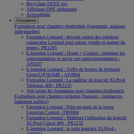
Recyclage DEEE pro
Affichage DPE obligatoire
Accessibilité
Formations
Formations pour chantiers résidentiels (logements, maisons
individuelles)
Formation Legrand : devenir expert des solutions
connectées Legrand pour mieux vendre et gagner du
temps - PR1205
E-learning Legrand : Home + Control : optimiser les
consommations et suivre son autoconsommation -
AF0207
E-learning Legrand : l'offre de bornes de recharge
Green'UP HOME - AF0904
Formation Legrand : La maîtrise du logiciel XLPro4
Tableaux 400 - PR2235
Voir toutes les formations pour chantiers résidentiels
Formations pour chantiers tertiaires (bureaux, commerces,
batiments publics)
Formation Legrand : Prise en main de la borne
Green'up Control - PR0904
Formation Legrand - Maîtriser l’utilisation du logiciel
XLPro4 Calcul 400 - PR2232
E-learning Legrand : la suite logiciels XLPro4 -
AF0604