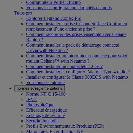
Configurateur Portier Bticino
Voir tous les configurateurs, logiciels et applis
Tutos pro
Explorer Legrand Config Pro
Comment installer la prise Céliane Surface Confort en
remplacement d’une ancienne prise ?
Comment raccorder des prises ensemble avec Céliane
Rapido ?
Comment installer le pack de démarrage connecté
Drivia with Netatmo ?
Comment installer un interrupteur connecté pour volet
roulant Céliane™ with Netatmo ?
Comment installer un connecteur LCS³ ?
Comment installer et configurer l’alarme Type 4 radio ?
Installer et configurer le Classe 300EOS with Netatmo
Voir tous les tutoriels
normes et réglementations
Norme NF C 15-100
IRVE
Photovoltaïque
Efficacité énergétique
Éclairage de sécurité
Sécurité Incendie
Profils Environnementaux Produits (PEP)
Marquage CE certification NF