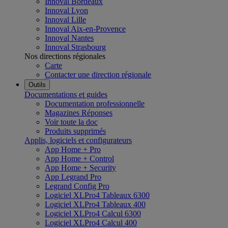
Innoval Bordeaux
Innoval Lyon
Innoval Lille
Innoval Aix-en-Provence
Innoval Nantes
Innoval Strasbourg
Nos directions régionales
Carte
Contacter une direction régionale
Outils
Documentations et guides
Documentation professionnelle
Magazines Réponses
Voir toute la doc
Produits supprimés
Applis, logiciels et configurateurs
App Home + Pro
App Home + Control
App Home + Security
App Legrand Pro
Legrand Config Pro
Logiciel XLPro4 Tableaux 6300
Logiciel XLPro4 Tableaux 400
Logiciel XLPro4 Calcul 6300
Logiciel XLPro4 Calcul 400