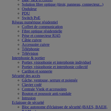
Solution fibre optique (tiroir, panneau, connecteur...)
Onduleur
PDU
Switch PoE
Réseau numérique résidentiel
Coffret de communication
Fibre optique résidentielle
Prise et connecteur RJ45
Câble cuivre
Accessoire cuivre
Téléphonie
Télévision
Interphonie & portier
Portier, visiophonie et interphonie individuel
Portier, visiophonie et interphonie collectif
Carillon et sonnerie
Sécurité des accès
Gâche, ventouse, serrure et poignée
Clavier codé
Centrale Vigik et accessoires
Bouton et poussoir anti-vandale
Intrusion
Eclairage de sécurité
Bloc autonome d'éclairage de sécurité (BAES, BAEH,