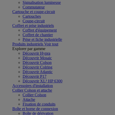
Signalisation lumineuse
Commutateur
Cartouche et coupe-circuit
Cartouches
Coupe-circuit
Coffret et prise industriels
Coffret d'équipement
Coffret de chantier
Prise et fiche industrielle
Produits industriels
Voir tout
Explorer par gamme
Découvrir Hypra
Découvrir Mosaic
Découvrir Colson
Découvrir Colring
Découvrir Atlantic
Découvrir P17
Découvrir XL³ HP 6300
Accessoires d'installation
Collier Colson et attache
Collier Colson
Attache
Fixation de conduits
Boîte et borne de connexion
Boîte de dérivation