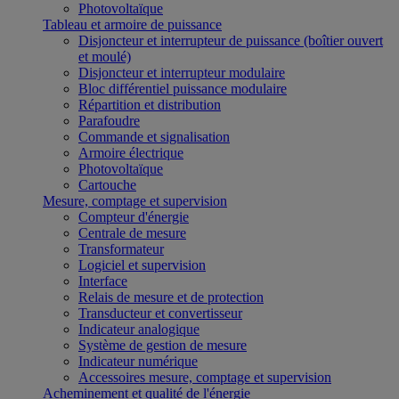
Photovoltaïque
Tableau et armoire de puissance
Disjoncteur et interrupteur de puissance (boîtier ouvert
et moulé)
Disjoncteur et interrupteur modulaire
Bloc différentiel puissance modulaire
Répartition et distribution
Parafoudre
Commande et signalisation
Armoire électrique
Photovoltaïque
Cartouche
Mesure, comptage et supervision
Compteur d'énergie
Centrale de mesure
Transformateur
Logiciel et supervision
Interface
Relais de mesure et de protection
Transducteur et convertisseur
Indicateur analogique
Système de gestion de mesure
Indicateur numérique
Accessoires mesure, comptage et supervision
Acheminement et qualité de l'énergie