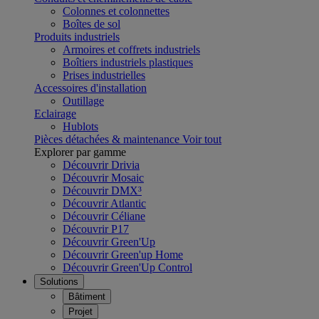
Colonnes et colonnettes
Boîtes de sol
Produits industriels
Armoires et coffrets industriels
Boîtiers industriels plastiques
Prises industrielles
Accessoires d'installation
Outillage
Eclairage
Hublots
Pièces détachées & maintenance
Voir tout
Explorer par gamme
Découvrir Drivia
Découvrir Mosaic
Découvrir DMX³
Découvrir Atlantic
Découvrir Céliane
Découvrir P17
Découvrir Green'Up
Découvrir Green'up Home
Découvrir Green'Up Control
Solutions
Bâtiment
Projet