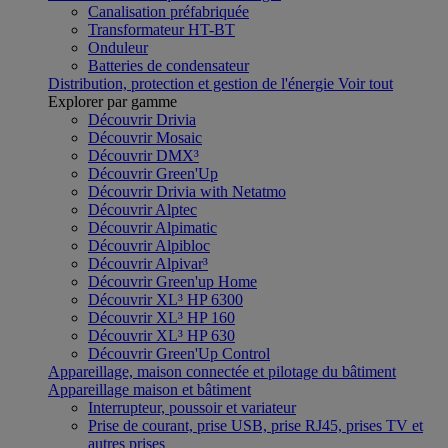
Canalisation préfabriquée
Transformateur HT-BT
Onduleur
Batteries de condensateur
Distribution, protection et gestion de l'énergie
Voir tout
Explorer par gamme
Découvrir Drivia
Découvrir Mosaic
Découvrir DMX³
Découvrir Green'Up
Découvrir Drivia with Netatmo
Découvrir Alptec
Découvrir Alpimatic
Découvrir Alpibloc
Découvrir Alpivar³
Découvrir Green'up Home
Découvrir XL³ HP 6300
Découvrir XL³ HP 160
Découvrir XL³ HP 630
Découvrir Green'Up Control
Appareillage, maison connectée et pilotage du bâtiment
Appareillage maison et bâtiment
Interrupteur, poussoir et variateur
Prise de courant, prise USB, prise RJ45, prises TV et
autres prises