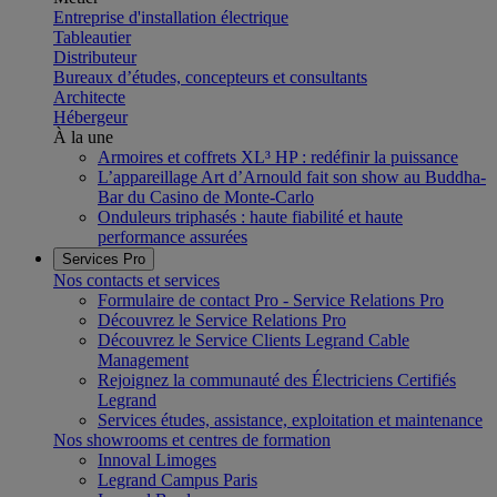
Entreprise d'installation électrique
Tableautier
Distributeur
Bureaux d’études, concepteurs et consultants
Architecte
Hébergeur
À la une
Armoires et coffrets XL³ HP : redéfinir la puissance
L’appareillage Art d’Arnould fait son show au Buddha-
Bar du Casino de Monte-Carlo
Onduleurs triphasés : haute fiabilité et haute
performance assurées
Services Pro
Nos contacts et services
Formulaire de contact Pro - Service Relations Pro
Découvrez le Service Relations Pro
Découvrez le Service Clients Legrand Cable
Management
Rejoignez la communauté des Électriciens Certifiés
Legrand
Services études, assistance, exploitation et maintenance
Nos showrooms et centres de formation
Innoval Limoges
Legrand Campus Paris