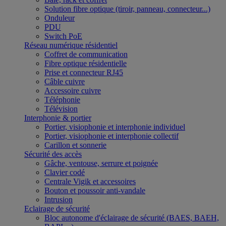
Solution fibre optique (tiroir, panneau, connecteur...)
Onduleur
PDU
Switch PoE
Réseau numérique résidentiel
Coffret de communication
Fibre optique résidentielle
Prise et connecteur RJ45
Câble cuivre
Accessoire cuivre
Téléphonie
Télévision
Interphonie & portier
Portier, visiophonie et interphonie individuel
Portier, visiophonie et interphonie collectif
Carillon et sonnerie
Sécurité des accès
Gâche, ventouse, serrure et poignée
Clavier codé
Centrale Vigik et accessoires
Bouton et poussoir anti-vandale
Intrusion
Eclairage de sécurité
Bloc autonome d'éclairage de sécurité (BAES, BAEH,