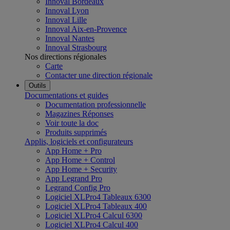
Innoval Bordeaux
Innoval Lyon
Innoval Lille
Innoval Aix-en-Provence
Innoval Nantes
Innoval Strasbourg
Nos directions régionales
Carte
Contacter une direction régionale
Outils
Documentations et guides
Documentation professionnelle
Magazines Réponses
Voir toute la doc
Produits supprimés
Applis, logiciels et configurateurs
App Home + Pro
App Home + Control
App Home + Security
App Legrand Pro
Legrand Config Pro
Logiciel XLPro4 Tableaux 6300
Logiciel XLPro4 Tableaux 400
Logiciel XLPro4 Calcul 6300
Logiciel XLPro4 Calcul 400