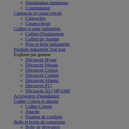
Signalisation lumineuse
Commutateur
Cartouche et coupe-circuit
Cartouches
Coupe-circuit
Coffret et prise industriels
Coffret d'équipement
Coffret de chantier
Prise et fiche industrielle
Produits industriels
Voir tout
Explorer par gamme
Découvrir Hypra
Découvrir Mosaic
Découvrir Colson
Découvrir Colring
Découvrir Atlantic
Découvrir P17
Découvrir XL³ HP 6300
Accessoires d'installation
Collier Colson et attache
Collier Colson
Attache
Fixation de conduits
Boîte et borne de connexion
Boîte de dérivation