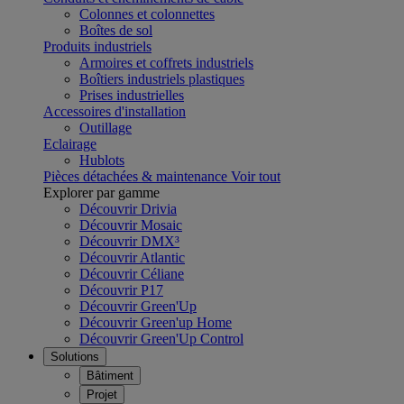
Colonnes et colonnettes
Boîtes de sol
Produits industriels
Armoires et coffrets industriels
Boîtiers industriels plastiques
Prises industrielles
Accessoires d'installation
Outillage
Eclairage
Hublots
Pièces détachées & maintenance
Voir tout
Explorer par gamme
Découvrir Drivia
Découvrir Mosaic
Découvrir DMX³
Découvrir Atlantic
Découvrir Céliane
Découvrir P17
Découvrir Green'Up
Découvrir Green'up Home
Découvrir Green'Up Control
Solutions
Bâtiment
Projet