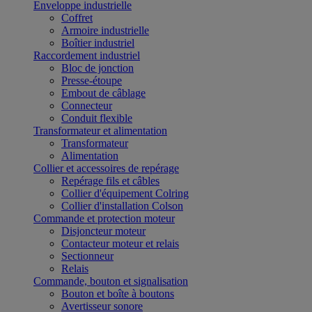
Enveloppe industrielle
Coffret
Armoire industrielle
Boîtier industriel
Raccordement industriel
Bloc de jonction
Presse-étoupe
Embout de câblage
Connecteur
Conduit flexible
Transformateur et alimentation
Transformateur
Alimentation
Collier et accessoires de repérage
Repérage fils et câbles
Collier d'équipement Colring
Collier d'installation Colson
Commande et protection moteur
Disjoncteur moteur
Contacteur moteur et relais
Sectionneur
Relais
Commande, bouton et signalisation
Bouton et boîte à boutons
Avertisseur sonore