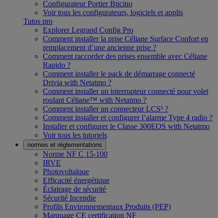
Configurateur Portier Bticino
Voir tous les configurateurs, logiciels et applis
Tutos pro
Explorer Legrand Config Pro
Comment installer la prise Céliane Surface Confort en
remplacement d’une ancienne prise ?
Comment raccorder des prises ensemble avec Céliane
Rapido ?
Comment installer le pack de démarrage connecté
Drivia with Netatmo ?
Comment installer un interrupteur connecté pour volet
roulant Céliane™ with Netatmo ?
Comment installer un connecteur LCS³ ?
Comment installer et configurer l’alarme Type 4 radio ?
Installer et configurer le Classe 300EOS with Netatmo
Voir tous les tutoriels
normes et réglementations
Norme NF C 15-100
IRVE
Photovoltaïque
Efficacité énergétique
Éclairage de sécurité
Sécurité Incendie
Profils Environnementaux Produits (PEP)
Marquage CE certification NF