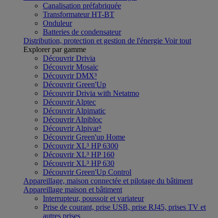
Canalisation préfabriquée
Transformateur HT-BT
Onduleur
Batteries de condensateur
Distribution, protection et gestion de l'énergie
Voir tout
Explorer par gamme
Découvrir Drivia
Découvrir Mosaic
Découvrir DMX³
Découvrir Green'Up
Découvrir Drivia with Netatmo
Découvrir Alptec
Découvrir Alpimatic
Découvrir Alpibloc
Découvrir Alpivar³
Découvrir Green'up Home
Découvrir XL³ HP 6300
Découvrir XL³ HP 160
Découvrir XL³ HP 630
Découvrir Green'Up Control
Appareillage, maison connectée et pilotage du bâtiment
Appareillage maison et bâtiment
Interrupteur, poussoir et variateur
Prise de courant, prise USB, prise RJ45, prises TV et
autres prises