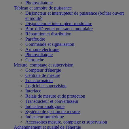
Photovoltaïque
Tableau et armoire de puissance
Disjoncteur et interrupteur de puissance (boîtier ouvert
et moulé)
Disjoncteur et interrupteur modulaire
Bloc différentiel puissance modulaire
Répartition et distribution
Parafoudre
Commande et signalisation
Armoire électrique
Photovoltaïque
Cartouche
Mesure, comptage et supervision
Compteur d'énergie
Centrale de mesure
Transformateur
Logiciel et supervision
Interface
Relais de mesure et de protection
Transducteur et convertisseur
Indicateur analogique
Système de gestion de mesure
Indicateur numérique
Accessoires mesure, comptage et supervision
Acheminement et qualité de l'énergie