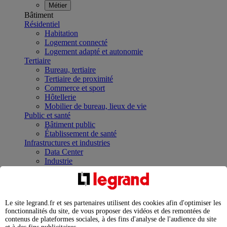
Métier
Bâtiment
Résidentiel
Habitation
Logement connecté
Logement adapté et autonomie
Tertiaire
Bureau, tertiaire
Tertiaire de proximité
Commerce et sport
Hôtellerie
Mobilier de bureau, lieux de vie
Public et santé
Bâtiment public
Établissement de santé
Infrastructures et industries
Data Center
Industrie
Infrastructures
À la une
Contrôler et planifier le fonctionnement des appareils
électriques avec le contacteur connecté
Le site legrand.fr et ses partenaires utilisent des cookies afin d'optimiser les
Répartir et optimiser son tableau électrique
fonctionnalités du site, de vous proposer des vidéos et des remontées de
Legrand Data Center Solutions : concentrer les
contenus de plateformes sociales, à des fins d'analyse de l'audience du site
expertises au service de vos performances