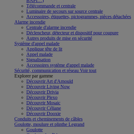
BAPI…)
Télécommande et centrale
Luminaire de secours sur source centrale
Accessoires, étiquettes, pictogrammes, pièces détachées
Alarme incendie
Centrale d'alarme incendie
Déclencheur, détecteur et dispositif pour coupure
Autres produits de mise en sécurité
Système d'appel malade
Applique tête de lit
Appel malade
Signalisation
Accessoires système d'appel malade
Sécurité, communication et réseau
Voir tout
Explorer par gamme
Découvrir Art d'Arnould
Découvrir Living Now
Découvrir Drivia
Découvrir Plexo
Découvrir Mosaic
Découvrir Céliane
Découvrir Dooxie
Conduits et cheminements de câbles
Goulotte, moulure et plinthe Legrand
Goulotte