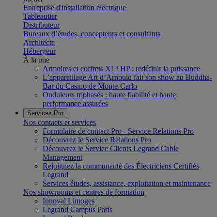
Entreprise d'installation électrique
Tableautier
Distributeur
Bureaux d’études, concepteurs et consultants
Architecte
Hébergeur
À la une
Armoires et coffrets XL³ HP : redéfinir la puissance
L’appareillage Art d’Arnould fait son show au Buddha-
Bar du Casino de Monte-Carlo
Onduleurs triphasés : haute fiabilité et haute
performance assurées
Services Pro
Nos contacts et services
Formulaire de contact Pro - Service Relations Pro
Découvrez le Service Relations Pro
Découvrez le Service Clients Legrand Cable
Management
Rejoignez la communauté des Électriciens Certifiés
Legrand
Services études, assistance, exploitation et maintenance
Nos showrooms et centres de formation
Innoval Limoges
Legrand Campus Paris