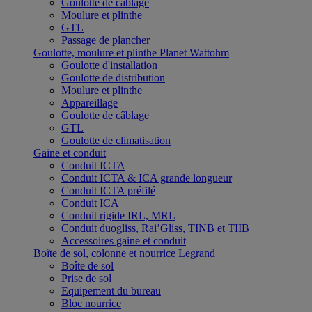
Goulotte de câblage
Moulure et plinthe
GTL
Passage de plancher
Goulotte, moulure et plinthe Planet Wattohm
Goulotte d'installation
Goulotte de distribution
Moulure et plinthe
Appareillage
Goulotte de câblage
GTL
Goulotte de climatisation
Gaine et conduit
Conduit ICTA
Conduit ICTA & ICA grande longueur
Conduit ICTA préfilé
Conduit ICA
Conduit rigide IRL, MRL
Conduit duogliss, Rai’Gliss, TINB et TIIB
Accessoires gaine et conduit
Boîte de sol, colonne et nourrice Legrand
Boîte de sol
Prise de sol
Equipement du bureau
Bloc nourrice