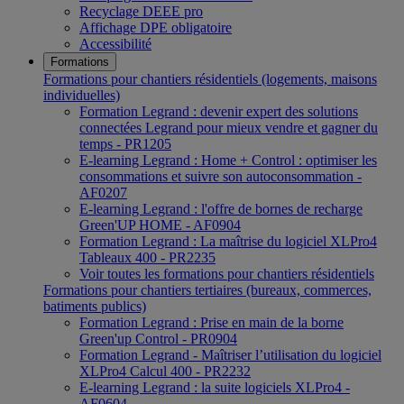
Recyclage DEEE pro
Affichage DPE obligatoire
Accessibilité
Formations
Formations pour chantiers résidentiels (logements, maisons
individuelles)
Formation Legrand : devenir expert des solutions
connectées Legrand pour mieux vendre et gagner du
temps - PR1205
E-learning Legrand : Home + Control : optimiser les
consommations et suivre son autoconsommation -
AF0207
E-learning Legrand : l'offre de bornes de recharge
Green'UP HOME - AF0904
Formation Legrand : La maîtrise du logiciel XLPro4
Tableaux 400 - PR2235
Voir toutes les formations pour chantiers résidentiels
Formations pour chantiers tertiaires (bureaux, commerces,
batiments publics)
Formation Legrand : Prise en main de la borne
Green'up Control - PR0904
Formation Legrand - Maîtriser l’utilisation du logiciel
XLPro4 Calcul 400 - PR2232
E-learning Legrand : la suite logiciels XLPro4 -
AF0604