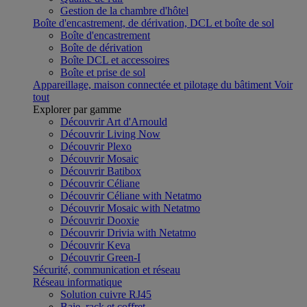
Gestion de la chambre d'hôtel
Boîte d'encastrement, de dérivation, DCL et boîte de sol
Boîte d'encastrement
Boîte de dérivation
Boîte DCL et accessoires
Boîte et prise de sol
Appareillage, maison connectée et pilotage du bâtiment
Voir
tout
Explorer par gamme
Découvrir Art d'Arnould
Découvrir Living Now
Découvrir Plexo
Découvrir Mosaic
Découvrir Batibox
Découvrir Céliane
Découvrir Céliane with Netatmo
Découvrir Mosaic with Netatmo
Découvrir Dooxie
Découvrir Drivia with Netatmo
Découvrir Keva
Découvrir Green-I
Sécurité, communication et réseau
Réseau informatique
Solution cuivre RJ45
Baie, rack et coffret