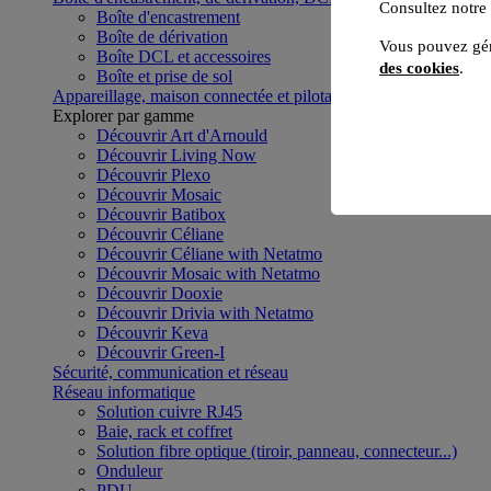
Consultez notre
Boîte d'encastrement
Boîte de dérivation
Vous pouvez gér
Boîte DCL et accessoires
des cookies
.
Boîte et prise de sol
Appareillage, maison connectée et pilotage du bâtiment
Voir to
Explorer par gamme
Découvrir Art d'Arnould
Découvrir Living Now
Découvrir Plexo
Découvrir Mosaic
Découvrir Batibox
Découvrir Céliane
Découvrir Céliane with Netatmo
Découvrir Mosaic with Netatmo
Découvrir Dooxie
Découvrir Drivia with Netatmo
Découvrir Keva
Découvrir Green-I
Sécurité, communication et réseau
Réseau informatique
Solution cuivre RJ45
Baie, rack et coffret
Solution fibre optique (tiroir, panneau, connecteur...)
Onduleur
PDU