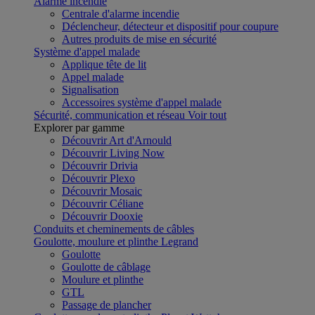
Alarme incendie
Centrale d'alarme incendie
Déclencheur, détecteur et dispositif pour coupure
Autres produits de mise en sécurité
Système d'appel malade
Applique tête de lit
Appel malade
Signalisation
Accessoires système d'appel malade
Sécurité, communication et réseau
Voir tout
Explorer par gamme
Découvrir Art d'Arnould
Découvrir Living Now
Découvrir Drivia
Découvrir Plexo
Découvrir Mosaic
Découvrir Céliane
Découvrir Dooxie
Conduits et cheminements de câbles
Goulotte, moulure et plinthe Legrand
Goulotte
Goulotte de câblage
Moulure et plinthe
GTL
Passage de plancher