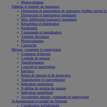
Photovoltaïque
Tableau et armoire de puissance
Disjoncteur et interrupteur de puissance (boîtier ouvert e
Disjoncteur et interrupteur modulaire
Bloc différentiel puissance modulaire
Répartition et distribution
Parafoudre
Commande et signalisation
Armoire électrique
Photovoltaïque
Cartouche
Mesure, comptage et supervision
Compteur d'énergie
Centrale de mesure
Transformateur
Logiciel et supervision
Interface
Relais de mesure et de protection
Transducteur et convertisseur
Indicateur analogique
Système de gestion de mesure
Indicateur numérique
Accessoires mesure, comptage et supervision
Acheminement et qualité de l'énergie
Canalisation préfabriquée