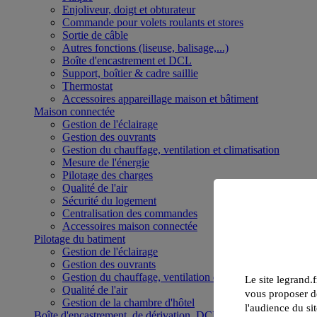
Enjoliveur, doigt et obturateur
Commande pour volets roulants et stores
Sortie de câble
Autres fonctions (liseuse, balisage,...)
Boîte d'encastrement et DCL
Support, boîtier & cadre saillie
Thermostat
Accessoires appareillage maison et bâtiment
Maison connectée
Gestion de l'éclairage
Gestion des ouvrants
Gestion du chauffage, ventilation et climatisation
Mesure de l'énergie
Pilotage des charges
Qualité de l'air
Sécurité du logement
Centralisation des commandes
Accessoires maison connectée
Pilotage du batiment
Gestion de l'éclairage
Gestion des ouvrants
Gestion du chauffage, ventilation et climatisation
Le site legrand.f
Qualité de l'air
vous proposer de
Gestion de la chambre d'hôtel
l'audience du sit
Boîte d'encastrement, de dérivation, DCL et boîte de sol