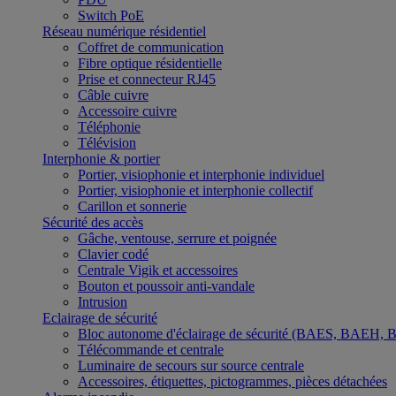
Switch PoE
Réseau numérique résidentiel
Coffret de communication
Fibre optique résidentielle
Prise et connecteur RJ45
Câble cuivre
Accessoire cuivre
Téléphonie
Télévision
Interphonie & portier
Portier, visiophonie et interphonie individuel
Portier, visiophonie et interphonie collectif
Carillon et sonnerie
Sécurité des accès
Gâche, ventouse, serrure et poignée
Clavier codé
Centrale Vigik et accessoires
Bouton et poussoir anti-vandale
Intrusion
Eclairage de sécurité
Bloc autonome d'éclairage de sécurité (BAES, BAEH,
Télécommande et centrale
Luminaire de secours sur source centrale
Accessoires, étiquettes, pictogrammes, pièces détachées