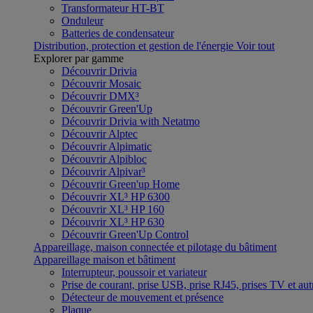
Transformateur HT-BT
Onduleur
Batteries de condensateur
Distribution, protection et gestion de l'énergie
Voir tout
Explorer par gamme
Découvrir Drivia
Découvrir Mosaic
Découvrir DMX³
Découvrir Green'Up
Découvrir Drivia with Netatmo
Découvrir Alptec
Découvrir Alpimatic
Découvrir Alpibloc
Découvrir Alpivar³
Découvrir Green'up Home
Découvrir XL³ HP 6300
Découvrir XL³ HP 160
Découvrir XL³ HP 630
Découvrir Green'Up Control
Appareillage, maison connectée et pilotage du bâtiment
Appareillage maison et bâtiment
Interrupteur, poussoir et variateur
Prise de courant, prise USB, prise RJ45, prises TV et aut
Détecteur de mouvement et présence
Plaque