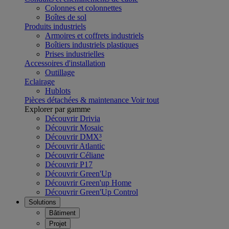
Colonnes et colonnettes
Boîtes de sol
Produits industriels
Armoires et coffrets industriels
Boîtiers industriels plastiques
Prises industrielles
Accessoires d'installation
Outillage
Eclairage
Hublots
Pièces détachées & maintenance
Voir tout
Explorer par gamme
Découvrir Drivia
Découvrir Mosaic
Découvrir DMX³
Découvrir Atlantic
Découvrir Céliane
Découvrir P17
Découvrir Green'Up
Découvrir Green'up Home
Découvrir Green'Up Control
Solutions
Bâtiment
Projet