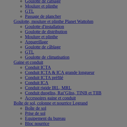
Goulotte de câblage
Moulure et plinthe
GTL
Passage de plancher
Goulotte, moulure et plinthe Planet Wattohm
Goulotte d'installation
Goulotte de distribution
Moulure et plinthe
Appareillage
Goulotte de câblage
GTL
Goulotte de climatisation
Gaine et conduit
Conduit ICTA
Conduit ICTA & ICA grande longueur
Conduit ICTA préfilé
Conduit ICA
Conduit rigide IRL, MRL
Conduit duogliss, Rai’Gliss, TINB et TIIB
Accessoires gaine et conduit
Boîte de sol, colonne et nourrice Legrand
Boîte de sol
Prise de sol
Equipement du bureau
Bloc nourrice