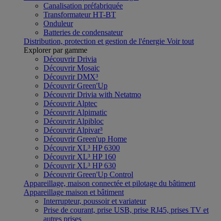
Canalisation préfabriquée
Transformateur HT-BT
Onduleur
Batteries de condensateur
Distribution, protection et gestion de l'énergie
Voir tout
Explorer par gamme
Découvrir Drivia
Découvrir Mosaic
Découvrir DMX³
Découvrir Green'Up
Découvrir Drivia with Netatmo
Découvrir Alptec
Découvrir Alpimatic
Découvrir Alpibloc
Découvrir Alpivar³
Découvrir Green'up Home
Découvrir XL³ HP 6300
Découvrir XL³ HP 160
Découvrir XL³ HP 630
Découvrir Green'Up Control
Appareillage, maison connectée et pilotage du bâtiment
Appareillage maison et bâtiment
Interrupteur, poussoir et variateur
Prise de courant, prise USB, prise RJ45, prises TV et
autres prises