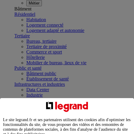
Métier
Bâtiment
Résidentiel
Habitation
Logement connecté
Logement adapté et autonomie
Tertiaire
Bureau, tertiaire
Tertiaire de proximité
Commerce et sport
Hôtellerie
Mobilier de bureau, lieux de vie
Public et santé
Bâtiment public
Établissement de santé
Infrastructures et industries
Data Center
Industrie
Infrastructures
À la une
Contrôler et planifier le fonctionnement des appareils
électriques avec le contacteur connecté
Le site legrand.fr et ses partenaires utilisent des cookies afin d'optimiser les
Répartir et optimiser son tableau électrique
fonctionnalités du site, de vous proposer des vidéos et des remontées de
Legrand Data Center Solutions : concentrer les
contenus de plateformes sociales, à des fins d'analyse de l'audience du site
expertises au service de vos performances