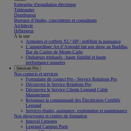
Entreprise d'installation électrique
Tableautier
Distributeur
Bureaux d’études, concepteurs et consultants
Architecte
Hébergeur
À la une
Armoires et coffrets XL³ HP : redéfinir la puissance
L’appareillage Art d’Arnould fait son show au Buddha-
Bar du Casino de Monte-Carlo
Onduleurs triphasés : haute fiabilité et haute
performance assurées
Services Pro
Nos contacts et services
Formulaire de contact Pro - Service Relations Pro
Découvrez le Service Relations Pro
Découvrez le Service Clients Legrand Cable
Management
Rejoignez la communauté des Électriciens Certifiés
Legrand
Services études, assistance, exploitation et maintenance
Nos showrooms et centres de formation
Innoval Limoges
Legrand Campus Paris