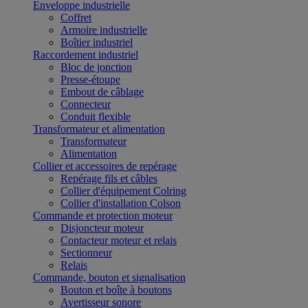
Enveloppe industrielle
Coffret
Armoire industrielle
Boîtier industriel
Raccordement industriel
Bloc de jonction
Presse-étoupe
Embout de câblage
Connecteur
Conduit flexible
Transformateur et alimentation
Transformateur
Alimentation
Collier et accessoires de repérage
Repérage fils et câbles
Collier d'équipement Colring
Collier d'installation Colson
Commande et protection moteur
Disjoncteur moteur
Contacteur moteur et relais
Sectionneur
Relais
Commande, bouton et signalisation
Bouton et boîte à boutons
Avertisseur sonore