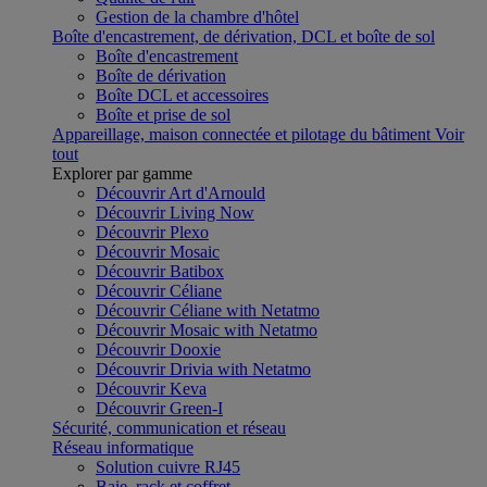
Gestion de la chambre d'hôtel
Boîte d'encastrement, de dérivation, DCL et boîte de sol
Boîte d'encastrement
Boîte de dérivation
Boîte DCL et accessoires
Boîte et prise de sol
Appareillage, maison connectée et pilotage du bâtiment
Voir
tout
Explorer par gamme
Découvrir Art d'Arnould
Découvrir Living Now
Découvrir Plexo
Découvrir Mosaic
Découvrir Batibox
Découvrir Céliane
Découvrir Céliane with Netatmo
Découvrir Mosaic with Netatmo
Découvrir Dooxie
Découvrir Drivia with Netatmo
Découvrir Keva
Découvrir Green-I
Sécurité, communication et réseau
Réseau informatique
Solution cuivre RJ45
Baie, rack et coffret