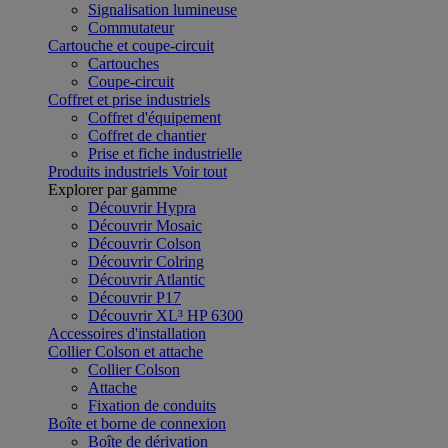
Signalisation lumineuse
Commutateur
Cartouche et coupe-circuit
Cartouches
Coupe-circuit
Coffret et prise industriels
Coffret d'équipement
Coffret de chantier
Prise et fiche industrielle
Produits industriels
Voir tout
Explorer par gamme
Découvrir Hypra
Découvrir Mosaic
Découvrir Colson
Découvrir Colring
Découvrir Atlantic
Découvrir P17
Découvrir XL³ HP 6300
Accessoires d'installation
Collier Colson et attache
Collier Colson
Attache
Fixation de conduits
Boîte et borne de connexion
Boîte de dérivation