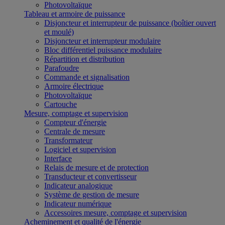
Photovoltaïque
Tableau et armoire de puissance
Disjoncteur et interrupteur de puissance (boîtier ouvert
et moulé)
Disjoncteur et interrupteur modulaire
Bloc différentiel puissance modulaire
Répartition et distribution
Parafoudre
Commande et signalisation
Armoire électrique
Photovoltaïque
Cartouche
Mesure, comptage et supervision
Compteur d'énergie
Centrale de mesure
Transformateur
Logiciel et supervision
Interface
Relais de mesure et de protection
Transducteur et convertisseur
Indicateur analogique
Système de gestion de mesure
Indicateur numérique
Accessoires mesure, comptage et supervision
Acheminement et qualité de l'énergie