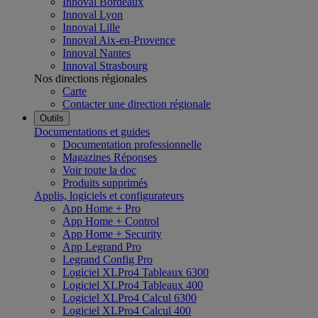
Innoval Bordeaux
Innoval Lyon
Innoval Lille
Innoval Aix-en-Provence
Innoval Nantes
Innoval Strasbourg
Nos directions régionales
Carte
Contacter une direction régionale
Outils
Documentations et guides
Documentation professionnelle
Magazines Réponses
Voir toute la doc
Produits supprimés
Applis, logiciels et configurateurs
App Home + Pro
App Home + Control
App Home + Security
App Legrand Pro
Legrand Config Pro
Logiciel XLPro4 Tableaux 6300
Logiciel XLPro4 Tableaux 400
Logiciel XLPro4 Calcul 6300
Logiciel XLPro4 Calcul 400