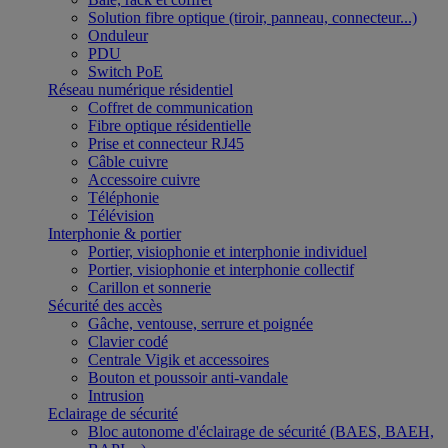
Solution fibre optique (tiroir, panneau, connecteur...)
Onduleur
PDU
Switch PoE
Réseau numérique résidentiel
Coffret de communication
Fibre optique résidentielle
Prise et connecteur RJ45
Câble cuivre
Accessoire cuivre
Téléphonie
Télévision
Interphonie & portier
Portier, visiophonie et interphonie individuel
Portier, visiophonie et interphonie collectif
Carillon et sonnerie
Sécurité des accès
Gâche, ventouse, serrure et poignée
Clavier codé
Centrale Vigik et accessoires
Bouton et poussoir anti-vandale
Intrusion
Eclairage de sécurité
Bloc autonome d'éclairage de sécurité (BAES, BAEH,