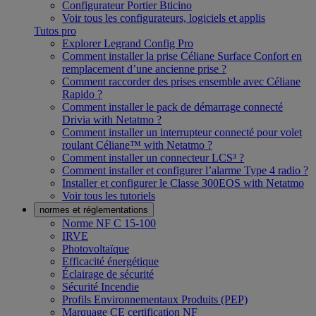
Configurateur Portier Bticino
Voir tous les configurateurs, logiciels et applis
Tutos pro
Explorer Legrand Config Pro
Comment installer la prise Céliane Surface Confort en
remplacement d’une ancienne prise ?
Comment raccorder des prises ensemble avec Céliane
Rapido ?
Comment installer le pack de démarrage connecté
Drivia with Netatmo ?
Comment installer un interrupteur connecté pour volet
roulant Céliane™ with Netatmo ?
Comment installer un connecteur LCS³ ?
Comment installer et configurer l’alarme Type 4 radio ?
Installer et configurer le Classe 300EOS with Netatmo
Voir tous les tutoriels
normes et réglementations
Norme NF C 15-100
IRVE
Photovoltaïque
Efficacité énergétique
Éclairage de sécurité
Sécurité Incendie
Profils Environnementaux Produits (PEP)
Marquage CE certification NF