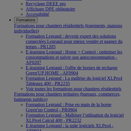
Recyclage DEEE pro
Affichage DPE obligatoire
Accessibilité
Formations
Formations pour chantiers résidentiels (logements, maisons
individuelles)
Formation Legrand : devenir expert des solutions
connectées Legrand pour mieux vendre et gagner du
temps - PR1205
E-learning Legrand : Home + Control : optimiser les
consommations et suivre son autoconsommation -
AF0207
E-learning Legrand : l'offre de bornes de recharge
Green'UP HOME - AF0904
Formation Legrand : La maîtrise du logiciel XLPro4
Tableaux 400 - PR2235
Voir toutes les formations pour chantiers résidentiels
Formations pour chantiers tertiaires (bureaux, commerces,
batiments publics)
Formation Legrand : Prise en main de la borne
Green'up Control - PR0904
Formation Legrand - Maîtriser l’utilisation du logiciel
XLPro4 Calcul 400 - PR2232
E-learning Legrand : la suite logiciels XLPro4 -
AF0604