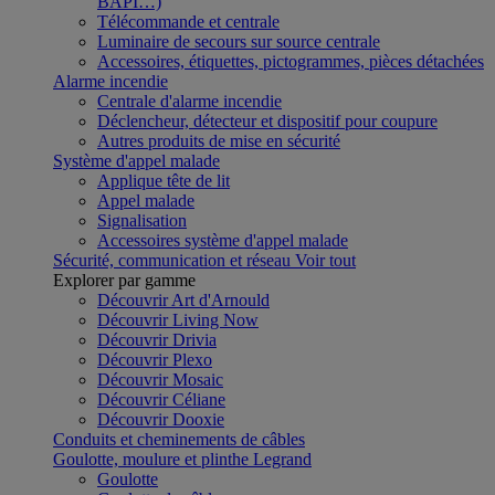
BAPI…)
Télécommande et centrale
Luminaire de secours sur source centrale
Accessoires, étiquettes, pictogrammes, pièces détachées
Alarme incendie
Centrale d'alarme incendie
Déclencheur, détecteur et dispositif pour coupure
Autres produits de mise en sécurité
Système d'appel malade
Applique tête de lit
Appel malade
Signalisation
Accessoires système d'appel malade
Sécurité, communication et réseau
Voir tout
Explorer par gamme
Découvrir Art d'Arnould
Découvrir Living Now
Découvrir Drivia
Découvrir Plexo
Découvrir Mosaic
Découvrir Céliane
Découvrir Dooxie
Conduits et cheminements de câbles
Goulotte, moulure et plinthe Legrand
Goulotte