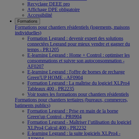
Recyclage DEEE pro
Affichage DPE obligatoire
Accessibilité
Formations
Formations pour chantiers résidentiels (logements, maisons
individuelles)
Formation Legrand : devenir expert des solutions
connectées Legrand pour mieux vendre et gagner du
temps - PR1205
E-learning Legrand : Home + Control : optimiser les
consommations et suivre son autoconsommation -
AF0207
E-learning Legrand : l'offre de bornes de recharge
Green'UP HOME - AF0904
Formation Legrand : La maîtrise du logiciel XLPro4
Tableaux 400 - PR2235
Voir toutes les formations pour chantiers résidentiels
Formations pour chantiers tertiaires (bureaux, commerces,
batiments publics)
Formation Legrand : Prise en main de la borne
Green'up Control - PR0904
Formation Legrand - Maîtriser l’utilisation du logiciel
XLPro4 Calcul 400 - PR2232
E-learning Legrand : la suite logiciels XLPro4 -
AF0604