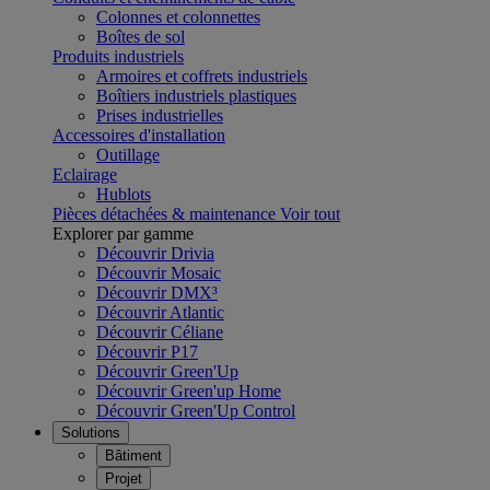
Colonnes et colonnettes
Boîtes de sol
Produits industriels
Armoires et coffrets industriels
Boîtiers industriels plastiques
Prises industrielles
Accessoires d'installation
Outillage
Eclairage
Hublots
Pièces détachées & maintenance
Voir tout
Explorer par gamme
Découvrir Drivia
Découvrir Mosaic
Découvrir DMX³
Découvrir Atlantic
Découvrir Céliane
Découvrir P17
Découvrir Green'Up
Découvrir Green'up Home
Découvrir Green'Up Control
Solutions
Bâtiment
Projet