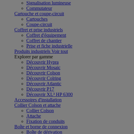
Signalisation lumineuse
Commutateur
Cartouche et coupe-circuit
Cartouches
Coupe-circuit
Coffret et prise industriels
Coffret d'équipement
Coffret de chantier
Prise et fiche industrielle
Produits industriels
Voir tout
Explorer par gamme
Découvrir Hypra
Découvrir Mosaic
Découvrir Colson
Découvrir Colring
Découvrir Atlantic
Découvrir P17
Découvrir XL³ HP 6300
Accessoires d'installation
Collier Colson et attache
Collier Colson
Attache
Fixation de conduits
Boîte et borne de connexion
Boîte de dérivation