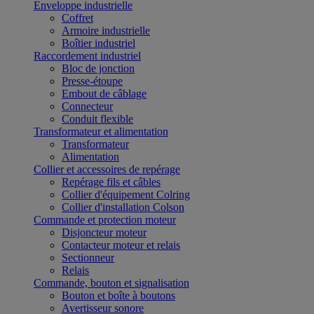
Enveloppe industrielle
Coffret
Armoire industrielle
Boîtier industriel
Raccordement industriel
Bloc de jonction
Presse-étoupe
Embout de câblage
Connecteur
Conduit flexible
Transformateur et alimentation
Transformateur
Alimentation
Collier et accessoires de repérage
Repérage fils et câbles
Collier d'équipement Colring
Collier d'installation Colson
Commande et protection moteur
Disjoncteur moteur
Contacteur moteur et relais
Sectionneur
Relais
Commande, bouton et signalisation
Bouton et boîte à boutons
Avertisseur sonore