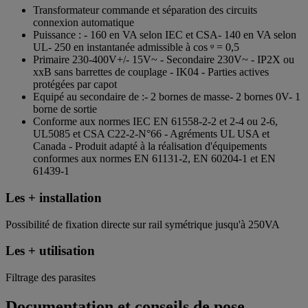
Transformateur commande et séparation des circuits
connexion automatique
Puissance : - 160 en VA selon IEC et CSA- 140 en VA selon
UL- 250 en instantanée admissible à cos ᵠ = 0,5
Primaire 230-400V+/- 15V~ - Secondaire 230V~ - IP2X ou
xxB sans barrettes de couplage - IK04 - Parties actives
protégées par capot
Equipé au secondaire de :- 2 bornes de masse- 2 bornes 0V- 1
borne de sortie
Conforme aux normes IEC EN 61558-2-2 et 2-4 ou 2-6,
UL5085 et CSA C22-2-N°66 - Agréments UL USA et
Canada - Produit adapté à la réalisation d'équipements
conformes aux normes EN 61131-2, EN 60204-1 et EN
61439-1
Les + installation
Possibilité de fixation directe sur rail symétrique jusqu'à 250VA
Les + utilisation
Filtrage des parasites
Documentation et conseils de pose