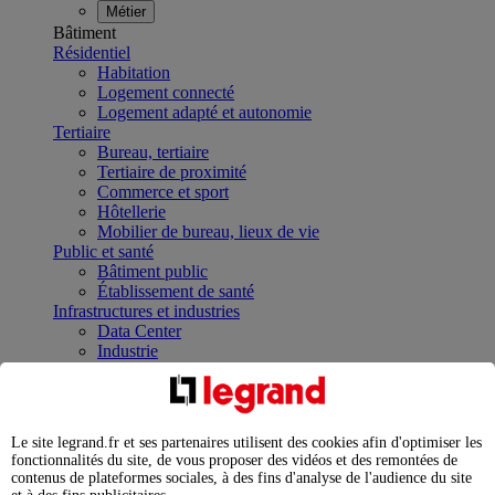
Métier
Bâtiment
Résidentiel
Habitation
Logement connecté
Logement adapté et autonomie
Tertiaire
Bureau, tertiaire
Tertiaire de proximité
Commerce et sport
Hôtellerie
Mobilier de bureau, lieux de vie
Public et santé
Bâtiment public
Établissement de santé
Infrastructures et industries
Data Center
Industrie
Infrastructures
À la une
Contrôler et planifier le fonctionnement des appareils
électriques avec le contacteur connecté
Le site legrand.fr et ses partenaires utilisent des cookies afin d'optimiser les
Répartir et optimiser son tableau électrique
fonctionnalités du site, de vous proposer des vidéos et des remontées de
Legrand Data Center Solutions : concentrer les
contenus de plateformes sociales, à des fins d'analyse de l'audience du site
expertises au service de vos performances