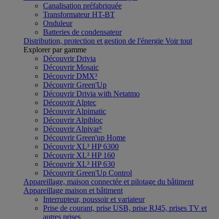
Canalisation préfabriquée
Transformateur HT-BT
Onduleur
Batteries de condensateur
Distribution, protection et gestion de l'énergie
Voir tout
Explorer par gamme
Découvrir Drivia
Découvrir Mosaic
Découvrir DMX³
Découvrir Green'Up
Découvrir Drivia with Netatmo
Découvrir Alptec
Découvrir Alpimatic
Découvrir Alpibloc
Découvrir Alpivar³
Découvrir Green'up Home
Découvrir XL³ HP 6300
Découvrir XL³ HP 160
Découvrir XL³ HP 630
Découvrir Green'Up Control
Appareillage, maison connectée et pilotage du bâtiment
Appareillage maison et bâtiment
Interrupteur, poussoir et variateur
Prise de courant, prise USB, prise RJ45, prises TV et
autres prises