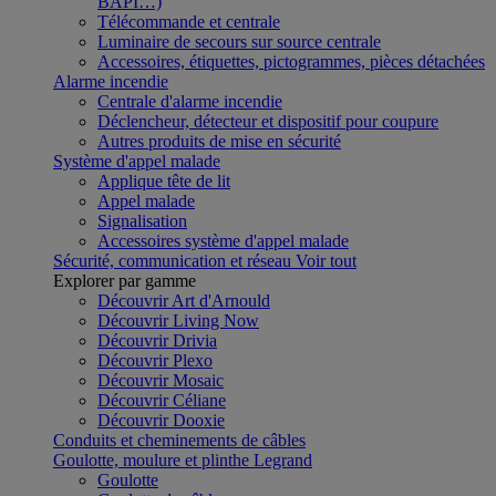
BAPI…)
Télécommande et centrale
Luminaire de secours sur source centrale
Accessoires, étiquettes, pictogrammes, pièces détachées
Alarme incendie
Centrale d'alarme incendie
Déclencheur, détecteur et dispositif pour coupure
Autres produits de mise en sécurité
Système d'appel malade
Applique tête de lit
Appel malade
Signalisation
Accessoires système d'appel malade
Sécurité, communication et réseau
Voir tout
Explorer par gamme
Découvrir Art d'Arnould
Découvrir Living Now
Découvrir Drivia
Découvrir Plexo
Découvrir Mosaic
Découvrir Céliane
Découvrir Dooxie
Conduits et cheminements de câbles
Goulotte, moulure et plinthe Legrand
Goulotte