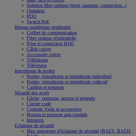
Solution fibre optique (tiroir, panneau, connecteur...)
Onduleur
PDU
Switch PoE
Réseau numérique résidentiel
Coffret de communication
Fibre optique résidentielle
Prise et connecteur RJ45
Câble cuivre
Accessoire cuivre
Téléphonie
Télévision
Interphonie & portier
Portier, visiophonie et interphonie individuel
Portier, visiophonie et interphonie collectif
Carillon et sonnerie
Sécurité des accès
Gâche, ventouse, serrure et poignée
Clavier codé
Centrale Vigik et accessoires
Bouton et poussoir anti-vandale
Intrusion
Eclairage de sécurité
Bloc autonome d'éclairage de sécurité (BAES, BAEH,