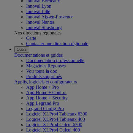
Innoval Bordeaux
Innoval Lyon
Innoval Lille
Innoval Aix-en-Provence
Innoval Nantes
Innoval Strasbourg
Nos directions régionales
Carte
Contacter une direction régionale
Outils
Documentations et guides
Documentation professionnelle
Magazines Réponses
Voir toute la doc
Produits supprimés
Applis, logiciels et configurateurs
App Home + Pro
App Home + Control
App Home + Security
App Legrand Pro
Legrand Config Pro
Logiciel XLPro4 Tableaux 6300
Logiciel XLPro4 Tableaux 400
Logiciel XLPro4 Calcul 6300
Logiciel XLPro4 Calcul 400