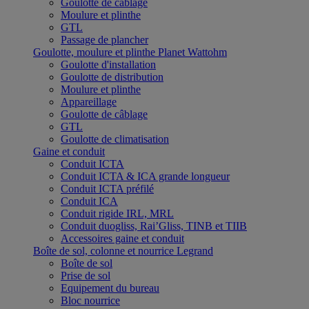
Goulotte de câblage
Moulure et plinthe
GTL
Passage de plancher
Goulotte, moulure et plinthe Planet Wattohm
Goulotte d'installation
Goulotte de distribution
Moulure et plinthe
Appareillage
Goulotte de câblage
GTL
Goulotte de climatisation
Gaine et conduit
Conduit ICTA
Conduit ICTA & ICA grande longueur
Conduit ICTA préfilé
Conduit ICA
Conduit rigide IRL, MRL
Conduit duogliss, Rai’Gliss, TINB et TIIB
Accessoires gaine et conduit
Boîte de sol, colonne et nourrice Legrand
Boîte de sol
Prise de sol
Equipement du bureau
Bloc nourrice