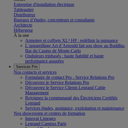
Entreprise d'installation électrique
Tableautier
Distributeur
Bureaux d’études, concepteurs et consultants
Architecte
Hébergeur
À la une
Armoires et coffrets XL³ HP : redéfinir la puissance
L’appareillage Art d’Arnould fait son show au Buddha-
Bar du Casino de Monte-Carlo
Onduleurs triphasés : haute fiabilité et haute
performance assurées
Services Pro
Nos contacts et services
Formulaire de contact Pro - Service Relations Pro
Découvrez le Service Relations Pro
Découvrez le Service Clients Legrand Cable
Management
Rejoignez la communauté des Électriciens Certifiés
Legrand
Services études, assistance, exploitation et maintenance
Nos showrooms et centres de formation
Innoval Limoges
Legrand Campus Paris