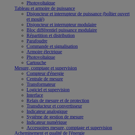
Photovoltaïque
Tableau et armoire de puissance
Disjoncteur et interrupteur de puissance (boîtier ouvert
et moulé)
Disjoncteur et interrupteur modulaire
Bloc différentiel puissance modulaire
Répartition et distribution
Parafoudre
Commande et signalisation
Armoire électrique
Photovoltaïque
Cartouche
Mesure, comptage et supervision
Compteur d'énergie
Centrale de mesure
Transformateur
Logiciel et supervision
Interface
Relais de mesure et de protection
Transducteur et convertisseur
Indicateur analogique
Système de gestion de mesure
Indicateur numérique
Accessoires mesure, comptage et supervision
Acheminement et qualité de l'énergie