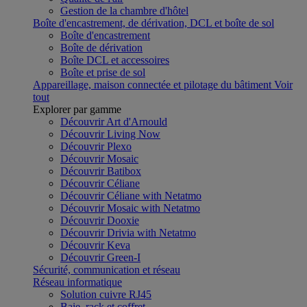
Gestion de la chambre d'hôtel
Boîte d'encastrement, de dérivation, DCL et boîte de sol
Boîte d'encastrement
Boîte de dérivation
Boîte DCL et accessoires
Boîte et prise de sol
Appareillage, maison connectée et pilotage du bâtiment
Voir
tout
Explorer par gamme
Découvrir Art d'Arnould
Découvrir Living Now
Découvrir Plexo
Découvrir Mosaic
Découvrir Batibox
Découvrir Céliane
Découvrir Céliane with Netatmo
Découvrir Mosaic with Netatmo
Découvrir Dooxie
Découvrir Drivia with Netatmo
Découvrir Keva
Découvrir Green-I
Sécurité, communication et réseau
Réseau informatique
Solution cuivre RJ45
Baie, rack et coffret