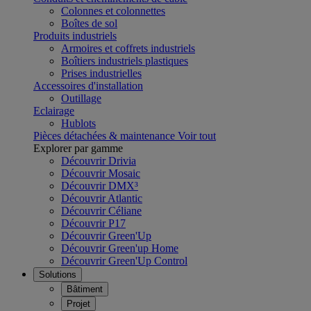
Colonnes et colonnettes
Boîtes de sol
Produits industriels
Armoires et coffrets industriels
Boîtiers industriels plastiques
Prises industrielles
Accessoires d'installation
Outillage
Eclairage
Hublots
Pièces détachées & maintenance
Voir tout
Explorer par gamme
Découvrir Drivia
Découvrir Mosaic
Découvrir DMX³
Découvrir Atlantic
Découvrir Céliane
Découvrir P17
Découvrir Green'Up
Découvrir Green'up Home
Découvrir Green'Up Control
Solutions
Bâtiment
Projet