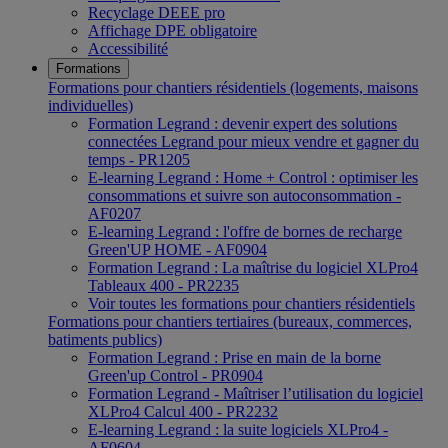
Recyclage DEEE pro
Affichage DPE obligatoire
Accessibilité
Formations
Formations pour chantiers résidentiels (logements, maisons
individuelles)
Formation Legrand : devenir expert des solutions
connectées Legrand pour mieux vendre et gagner du
temps - PR1205
E-learning Legrand : Home + Control : optimiser les
consommations et suivre son autoconsommation -
AF0207
E-learning Legrand : l'offre de bornes de recharge
Green'UP HOME - AF0904
Formation Legrand : La maîtrise du logiciel XLPro4
Tableaux 400 - PR2235
Voir toutes les formations pour chantiers résidentiels
Formations pour chantiers tertiaires (bureaux, commerces,
batiments publics)
Formation Legrand : Prise en main de la borne
Green'up Control - PR0904
Formation Legrand - Maîtriser l’utilisation du logiciel
XLPro4 Calcul 400 - PR2232
E-learning Legrand : la suite logiciels XLPro4 -
AF0604