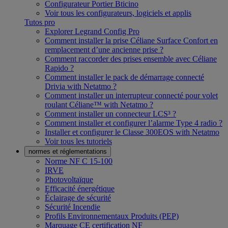
Configurateur Portier Bticino
Voir tous les configurateurs, logiciels et applis
Tutos pro
Explorer Legrand Config Pro
Comment installer la prise Céliane Surface Confort en
remplacement d’une ancienne prise ?
Comment raccorder des prises ensemble avec Céliane
Rapido ?
Comment installer le pack de démarrage connecté
Drivia with Netatmo ?
Comment installer un interrupteur connecté pour volet
roulant Céliane™ with Netatmo ?
Comment installer un connecteur LCS³ ?
Comment installer et configurer l’alarme Type 4 radio ?
Installer et configurer le Classe 300EOS with Netatmo
Voir tous les tutoriels
normes et réglementations
Norme NF C 15-100
IRVE
Photovoltaïque
Efficacité énergétique
Éclairage de sécurité
Sécurité Incendie
Profils Environnementaux Produits (PEP)
Marquage CE certification NF