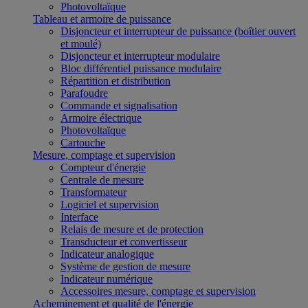
Photovoltaïque
Tableau et armoire de puissance
Disjoncteur et interrupteur de puissance (boîtier ouvert
et moulé)
Disjoncteur et interrupteur modulaire
Bloc différentiel puissance modulaire
Répartition et distribution
Parafoudre
Commande et signalisation
Armoire électrique
Photovoltaïque
Cartouche
Mesure, comptage et supervision
Compteur d'énergie
Centrale de mesure
Transformateur
Logiciel et supervision
Interface
Relais de mesure et de protection
Transducteur et convertisseur
Indicateur analogique
Système de gestion de mesure
Indicateur numérique
Accessoires mesure, comptage et supervision
Acheminement et qualité de l'énergie