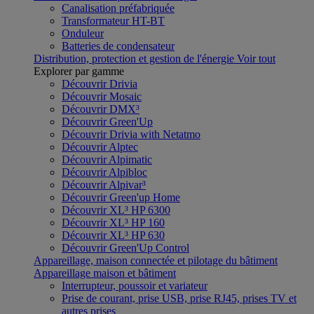
Canalisation préfabriquée
Transformateur HT-BT
Onduleur
Batteries de condensateur
Distribution, protection et gestion de l'énergie
Voir tout
Explorer par gamme
Découvrir Drivia
Découvrir Mosaic
Découvrir DMX³
Découvrir Green'Up
Découvrir Drivia with Netatmo
Découvrir Alptec
Découvrir Alpimatic
Découvrir Alpibloc
Découvrir Alpivar³
Découvrir Green'up Home
Découvrir XL³ HP 6300
Découvrir XL³ HP 160
Découvrir XL³ HP 630
Découvrir Green'Up Control
Appareillage, maison connectée et pilotage du bâtiment
Appareillage maison et bâtiment
Interrupteur, poussoir et variateur
Prise de courant, prise USB, prise RJ45, prises TV et
autres prises