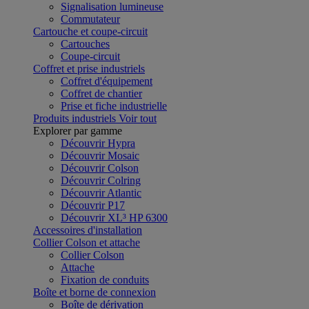
Signalisation lumineuse
Commutateur
Cartouche et coupe-circuit
Cartouches
Coupe-circuit
Coffret et prise industriels
Coffret d'équipement
Coffret de chantier
Prise et fiche industrielle
Produits industriels
Voir tout
Explorer par gamme
Découvrir Hypra
Découvrir Mosaic
Découvrir Colson
Découvrir Colring
Découvrir Atlantic
Découvrir P17
Découvrir XL³ HP 6300
Accessoires d'installation
Collier Colson et attache
Collier Colson
Attache
Fixation de conduits
Boîte et borne de connexion
Boîte de dérivation