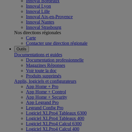
Innoval Bordeaux
Innoval Lyon
Innoval Lille
Innoval Aix-en-Provence
Innoval Nantes
Innoval Strasbourg
Nos directions régionales
Carte
Contacter une direction régionale
Outils
Documentations et guides
Documentation professionnelle
Magazines Réponses
Voir toute la doc
Produits supprimés
Applis, logiciels et configurateurs
App Home + Pro
App Home + Control
App Home + Security
App Legrand Pro
Legrand Config Pro
Logiciel XLPro4 Tableaux 6300
Logiciel XLPro4 Tableaux 400
Logiciel XLPro4 Calcul 6300
Logiciel XLPro4 Calcul 400