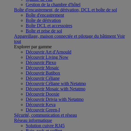
Gestion de la chambre d'hôtel
Boîte d'encastrement, de dérivation, DCL et boîte de sol
Boîte d'encastrement
Boîte de dérivation
Boîte DCL et accessoires
Boîte et prise de sol
Appareillage, maison connectée et pilotage du bâtiment
Voir
tout
Explorer par gamme
Découvrir Art d'Arnould
Découvrir Living Now
Découvrir Plexo
Découvrir Mosaic
Découvrir Batibox
Découvrir Céliane
Découvrir Céliane with Netatmo
Découvrir Mosaic with Netatmo
Découvrir Dooxie
Découvrir Drivia with Netatmo
Découvrir Keva
Découvrir Green-I
Sécurité, communication et réseau
Réseau informatique
Solution cuivre RJ45
Baie, rack et coffret