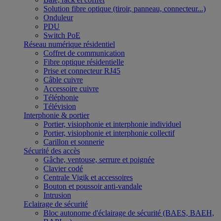
Solution fibre optique (tiroir, panneau, connecteur...)
Onduleur
PDU
Switch PoE
Réseau numérique résidentiel
Coffret de communication
Fibre optique résidentielle
Prise et connecteur RJ45
Câble cuivre
Accessoire cuivre
Téléphonie
Télévision
Interphonie & portier
Portier, visiophonie et interphonie individuel
Portier, visiophonie et interphonie collectif
Carillon et sonnerie
Sécurité des accès
Gâche, ventouse, serrure et poignée
Clavier codé
Centrale Vigik et accessoires
Bouton et poussoir anti-vandale
Intrusion
Eclairage de sécurité
Bloc autonome d'éclairage de sécurité (BAES, BAEH,