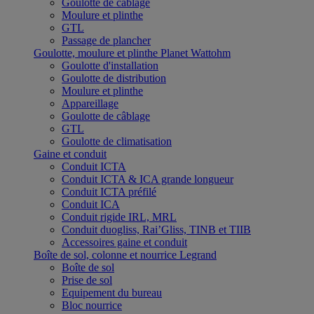
Goulotte de câblage
Moulure et plinthe
GTL
Passage de plancher
Goulotte, moulure et plinthe Planet Wattohm
Goulotte d'installation
Goulotte de distribution
Moulure et plinthe
Appareillage
Goulotte de câblage
GTL
Goulotte de climatisation
Gaine et conduit
Conduit ICTA
Conduit ICTA & ICA grande longueur
Conduit ICTA préfilé
Conduit ICA
Conduit rigide IRL, MRL
Conduit duogliss, Rai’Gliss, TINB et TIIB
Accessoires gaine et conduit
Boîte de sol, colonne et nourrice Legrand
Boîte de sol
Prise de sol
Equipement du bureau
Bloc nourrice