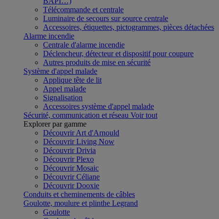
BAPI…)
Télécommande et centrale
Luminaire de secours sur source centrale
Accessoires, étiquettes, pictogrammes, pièces détachées
Alarme incendie
Centrale d'alarme incendie
Déclencheur, détecteur et dispositif pour coupure
Autres produits de mise en sécurité
Système d'appel malade
Applique tête de lit
Appel malade
Signalisation
Accessoires système d'appel malade
Sécurité, communication et réseau
Voir tout
Explorer par gamme
Découvrir Art d'Arnould
Découvrir Living Now
Découvrir Drivia
Découvrir Plexo
Découvrir Mosaic
Découvrir Céliane
Découvrir Dooxie
Conduits et cheminements de câbles
Goulotte, moulure et plinthe Legrand
Goulotte