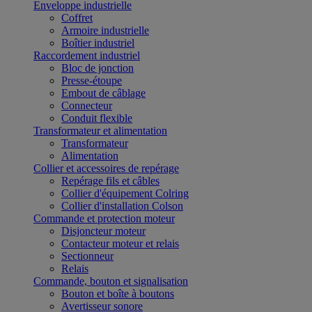
Enveloppe industrielle
Coffret
Armoire industrielle
Boîtier industriel
Raccordement industriel
Bloc de jonction
Presse-étoupe
Embout de câblage
Connecteur
Conduit flexible
Transformateur et alimentation
Transformateur
Alimentation
Collier et accessoires de repérage
Repérage fils et câbles
Collier d'équipement Colring
Collier d'installation Colson
Commande et protection moteur
Disjoncteur moteur
Contacteur moteur et relais
Sectionneur
Relais
Commande, bouton et signalisation
Bouton et boîte à boutons
Avertisseur sonore