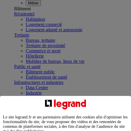
Métier
Bâtiment
Résidentiel
Habitation
Logement connecté
Logement adapté et autonomie
Tertiaire
Bureau, tertiaire
Tertiaire de proximité
Commerce et sport
Hôtellerie
Mobilier de bureau, lieux de vie
Public et santé
Bâtiment public
Établissement de santé
Infrastructures et industries
Data Center
Industrie
Infrastructures
À la une
Contrôler et planifier le fonctionnement des appareils
électriques avec le contacteur connecté
Le site legrand.fr et ses partenaires utilisent des cookies afin d'optimiser les
Répartir et optimiser son tableau électrique
fonctionnalités du site, de vous proposer des vidéos et des remontées de
Legrand Data Center Solutions : concentrer les
contenus de plateformes sociales, à des fins d'analyse de l'audience du site
expertises au service de vos performances