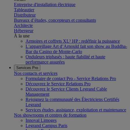
Entreprise d'installation électrique
Tableautier
Distributeur
Bureaux d’études, concepteurs et consultants
Architecte
Hébergeur
À la une
Armoires et coffrets XL³ HP : redéfinir la puissance
L’appareillage Art d’Arnould fait son show au Buddha-
Bar du Casino de Monte-Carlo
Onduleurs triphasés : haute fiabilité et haute
performance assurées
Services Pro
Nos contacts et services
Formulaire de contact Pro - Service Relations Pro
Découvrez le Service Relations Pro
Découvrez le Service Clients Legrand Cable
Management
Rejoignez la communauté des Électriciens Certifiés
Legrand
Services études, assistance, exploitation et maintenance
Nos showrooms et centres de formation
Innoval Limoges
Legrand Campus Paris