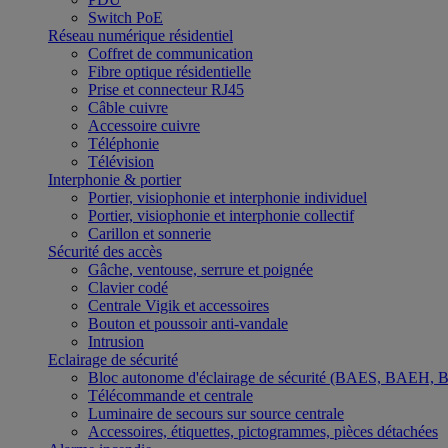
Switch PoE
Réseau numérique résidentiel
Coffret de communication
Fibre optique résidentielle
Prise et connecteur RJ45
Câble cuivre
Accessoire cuivre
Téléphonie
Télévision
Interphonie & portier
Portier, visiophonie et interphonie individuel
Portier, visiophonie et interphonie collectif
Carillon et sonnerie
Sécurité des accès
Gâche, ventouse, serrure et poignée
Clavier codé
Centrale Vigik et accessoires
Bouton et poussoir anti-vandale
Intrusion
Eclairage de sécurité
Bloc autonome d'éclairage de sécurité (BAES, BAEH,
Télécommande et centrale
Luminaire de secours sur source centrale
Accessoires, étiquettes, pictogrammes, pièces détachées