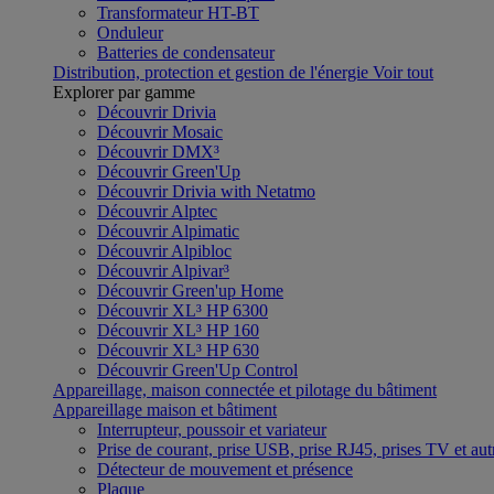
Transformateur HT-BT
Onduleur
Batteries de condensateur
Distribution, protection et gestion de l'énergie
Voir tout
Explorer par gamme
Découvrir Drivia
Découvrir Mosaic
Découvrir DMX³
Découvrir Green'Up
Découvrir Drivia with Netatmo
Découvrir Alptec
Découvrir Alpimatic
Découvrir Alpibloc
Découvrir Alpivar³
Découvrir Green'up Home
Découvrir XL³ HP 6300
Découvrir XL³ HP 160
Découvrir XL³ HP 630
Découvrir Green'Up Control
Appareillage, maison connectée et pilotage du bâtiment
Appareillage maison et bâtiment
Interrupteur, poussoir et variateur
Prise de courant, prise USB, prise RJ45, prises TV et aut
Détecteur de mouvement et présence
Plaque