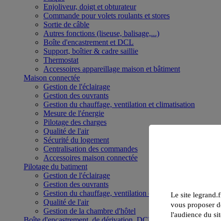
Enjoliveur, doigt et obturateur
Commande pour volets roulants et stores
Sortie de câble
Autres fonctions (liseuse, balisage,...)
Boîte d'encastrement et DCL
Support, boîtier & cadre saillie
Thermostat
Accessoires appareillage maison et bâtiment
Maison connectée
Gestion de l'éclairage
Gestion des ouvrants
Gestion du chauffage, ventilation et climatisation
Mesure de l'énergie
Pilotage des charges
Qualité de l'air
Sécurité du logement
Centralisation des commandes
Accessoires maison connectée
Pilotage du batiment
Gestion de l'éclairage
Gestion des ouvrants
Gestion du chauffage, ventilation et climatisation
Le site legrand.f
Qualité de l'air
vous proposer de
Gestion de la chambre d'hôtel
l'audience du sit
Boîte d'encastrement, de dérivation, DCL et boîte de sol