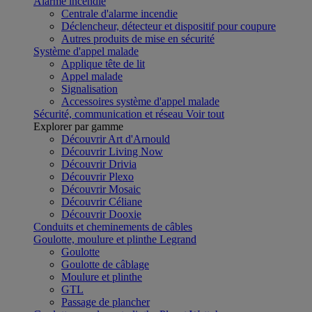
Alarme incendie
Centrale d'alarme incendie
Déclencheur, détecteur et dispositif pour coupure
Autres produits de mise en sécurité
Système d'appel malade
Applique tête de lit
Appel malade
Signalisation
Accessoires système d'appel malade
Sécurité, communication et réseau
Voir tout
Explorer par gamme
Découvrir Art d'Arnould
Découvrir Living Now
Découvrir Drivia
Découvrir Plexo
Découvrir Mosaic
Découvrir Céliane
Découvrir Dooxie
Conduits et cheminements de câbles
Goulotte, moulure et plinthe Legrand
Goulotte
Goulotte de câblage
Moulure et plinthe
GTL
Passage de plancher