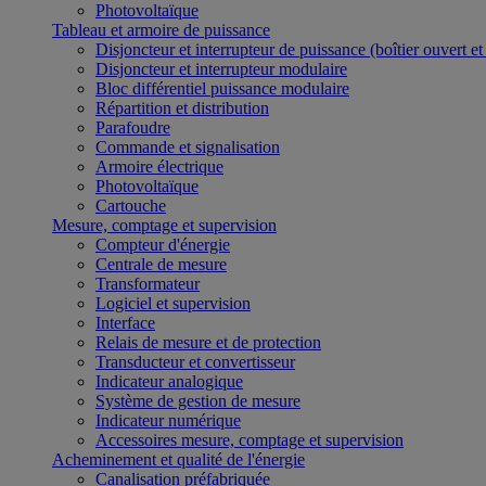
Photovoltaïque
Tableau et armoire de puissance
Disjoncteur et interrupteur de puissance (boîtier ouvert e
Disjoncteur et interrupteur modulaire
Bloc différentiel puissance modulaire
Répartition et distribution
Parafoudre
Commande et signalisation
Armoire électrique
Photovoltaïque
Cartouche
Mesure, comptage et supervision
Compteur d'énergie
Centrale de mesure
Transformateur
Logiciel et supervision
Interface
Relais de mesure et de protection
Transducteur et convertisseur
Indicateur analogique
Système de gestion de mesure
Indicateur numérique
Accessoires mesure, comptage et supervision
Acheminement et qualité de l'énergie
Canalisation préfabriquée