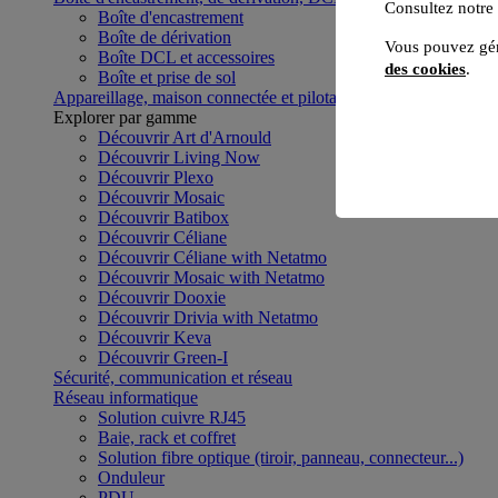
Consultez notre
Boîte d'encastrement
Boîte de dérivation
Vous pouvez gér
Boîte DCL et accessoires
des cookies
.
Boîte et prise de sol
Appareillage, maison connectée et pilotage du bâtiment
Voir to
Explorer par gamme
Découvrir Art d'Arnould
Découvrir Living Now
Découvrir Plexo
Découvrir Mosaic
Découvrir Batibox
Découvrir Céliane
Découvrir Céliane with Netatmo
Découvrir Mosaic with Netatmo
Découvrir Dooxie
Découvrir Drivia with Netatmo
Découvrir Keva
Découvrir Green-I
Sécurité, communication et réseau
Réseau informatique
Solution cuivre RJ45
Baie, rack et coffret
Solution fibre optique (tiroir, panneau, connecteur...)
Onduleur
PDU