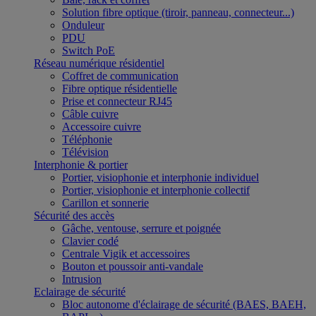
Solution fibre optique (tiroir, panneau, connecteur...)
Onduleur
PDU
Switch PoE
Réseau numérique résidentiel
Coffret de communication
Fibre optique résidentielle
Prise et connecteur RJ45
Câble cuivre
Accessoire cuivre
Téléphonie
Télévision
Interphonie & portier
Portier, visiophonie et interphonie individuel
Portier, visiophonie et interphonie collectif
Carillon et sonnerie
Sécurité des accès
Gâche, ventouse, serrure et poignée
Clavier codé
Centrale Vigik et accessoires
Bouton et poussoir anti-vandale
Intrusion
Eclairage de sécurité
Bloc autonome d'éclairage de sécurité (BAES, BAEH,