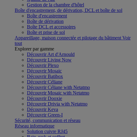
Gestion de la chambre d'hôtel
Boîte d'encastrement, de dérivation, DCL et boîte de sol
Boîte d'encastrement
Boîte de dérivation
Boîte DCL et accessoires
Boîte et prise de sol
Appareillage, maison connectée et pilotage du bâtiment
Voir
tout
Explorer par gamme
Découvrir Art d'Arnould
Découvrir Living Now
Découvrir Plexo
Découvrir Mosaic
Découvrir Batibox
Découvrir Céliane
Découvrir Céliane with Netatmo
Découvrir Mosaic with Netatmo
Découvrir Dooxie
Découvrir Drivia with Netatmo
Découvrir Keva
Découvrir Green-I
Sécurité, communication et réseau
Réseau informatique
Solution cuivre RJ45
Baie, rack et coffret