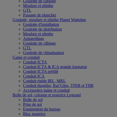
Goulotte de câblage
Moulure et plinthe
GTL
Passage de plancher
Goulotte, moulure et plinthe Planet Wattohm
Goulotte d'installation
Goulotte de distribution
Moulure et plinthe
Appareillage
Goulotte de câblage
GTL
Goulotte de climatisation
Gaine et conduit
Conduit ICTA
Conduit ICTA & ICA grande longueur
Conduit ICTA préfilé
Conduit ICA
Conduit rigide IRL, MRL
Conduit duogliss, Rai’Gliss, TINB et TIIB
Accessoires gaine et conduit
Boîte de sol, colonne et nourrice Legrand
Boîte de sol
Prise de sol
Equipement du bureau
Bloc nourrice