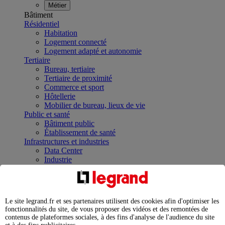
Métier
Bâtiment
Résidentiel
Habitation
Logement connecté
Logement adapté et autonomie
Tertiaire
Bureau, tertiaire
Tertiaire de proximité
Commerce et sport
Hôtellerie
Mobilier de bureau, lieux de vie
Public et santé
Bâtiment public
Établissement de santé
Infrastructures et industries
Data Center
Industrie
Infrastructures
À la une
Contrôler et planifier le fonctionnement des appareils
électriques avec le contacteur connecté
Le site legrand.fr et ses partenaires utilisent des cookies afin d'optimiser les
Répartir et optimiser son tableau électrique
fonctionnalités du site, de vous proposer des vidéos et des remontées de
Legrand Data Center Solutions : concentrer les
contenus de plateformes sociales, à des fins d'analyse de l'audience du site
expertises au service de vos performances