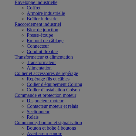
Enveloppe industrielle
Coffret
Armoire industrielle
Boîtier industriel
Raccordement industriel
Bloc de jonction
Presse-étoupe
Embout de câblage
Connecteur
Conduit flexible
Transformateur et alimentation
Transformateur
Alimentation
Collier et accessoires de repérage
Repérage fils et câbles
Collier d'équipement Colring
Collier d'installation Colson
Commande et protection moteur
Disjoncteur moteur
Contacteur moteur et relais
Sectionneur
Relais
Commande, bouton et signalisation
Bouton et boîte à boutons
Avertisseur sonore