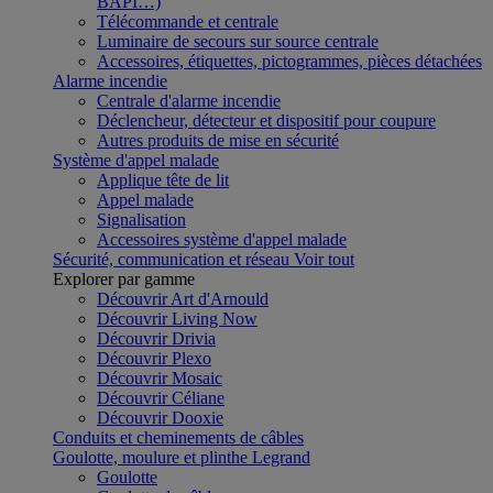
BAPI…)
Télécommande et centrale
Luminaire de secours sur source centrale
Accessoires, étiquettes, pictogrammes, pièces détachées
Alarme incendie
Centrale d'alarme incendie
Déclencheur, détecteur et dispositif pour coupure
Autres produits de mise en sécurité
Système d'appel malade
Applique tête de lit
Appel malade
Signalisation
Accessoires système d'appel malade
Sécurité, communication et réseau
Voir tout
Explorer par gamme
Découvrir Art d'Arnould
Découvrir Living Now
Découvrir Drivia
Découvrir Plexo
Découvrir Mosaic
Découvrir Céliane
Découvrir Dooxie
Conduits et cheminements de câbles
Goulotte, moulure et plinthe Legrand
Goulotte