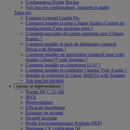
Configurateur Portier Bticino
Voir tous les configurateurs, logiciels et applis
Tutos pro
Explorer Legrand Config Pro
Comment installer la prise Céliane Surface Confort en
remplacement d’une ancienne prise ?
Comment raccorder des prises ensemble avec Céliane
Rapido ?
Comment installer le pack de démarrage connecté
Drivia with Netatmo ?
Comment installer un interrupteur connecté pour volet
roulant Céliane™ with Netatmo ?
Comment installer un connecteur LCS³ ?
Comment installer et configurer l’alarme Type 4 radio ?
Installer et configurer le Classe 300EOS with Netatmo
Voir tous les tutoriels
normes et réglementations
Norme NF C 15-100
IRVE
Photovoltaïque
Efficacité énergétique
Éclairage de sécurité
Sécurité Incendie
Profils Environnementaux Produits (PEP)
Marquage CE certification NF