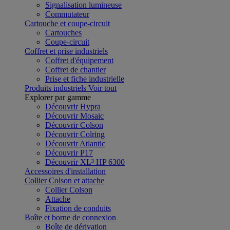
Signalisation lumineuse
Commutateur
Cartouche et coupe-circuit
Cartouches
Coupe-circuit
Coffret et prise industriels
Coffret d'équipement
Coffret de chantier
Prise et fiche industrielle
Produits industriels
Voir tout
Explorer par gamme
Découvrir Hypra
Découvrir Mosaic
Découvrir Colson
Découvrir Colring
Découvrir Atlantic
Découvrir P17
Découvrir XL³ HP 6300
Accessoires d'installation
Collier Colson et attache
Collier Colson
Attache
Fixation de conduits
Boîte et borne de connexion
Boîte de dérivation