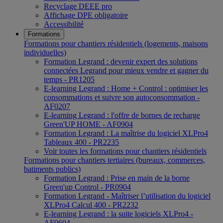
Recyclage DEEE pro
Affichage DPE obligatoire
Accessibilité
Formations
Formations pour chantiers résidentiels (logements, maisons
individuelles)
Formation Legrand : devenir expert des solutions
connectées Legrand pour mieux vendre et gagner du
temps - PR1205
E-learning Legrand : Home + Control : optimiser les
consommations et suivre son autoconsommation -
AF0207
E-learning Legrand : l'offre de bornes de recharge
Green'UP HOME - AF0904
Formation Legrand : La maîtrise du logiciel XLPro4
Tableaux 400 - PR2235
Voir toutes les formations pour chantiers résidentiels
Formations pour chantiers tertiaires (bureaux, commerces,
batiments publics)
Formation Legrand : Prise en main de la borne
Green'up Control - PR0904
Formation Legrand - Maîtriser l’utilisation du logiciel
XLPro4 Calcul 400 - PR2232
E-learning Legrand : la suite logiciels XLPro4 -
AF0604