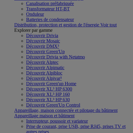
Canalisation préfabriquée
Transformateur HT-BT
Onduleur
Batteries de condensateur
Distribution, protection et gestion de l'énergie
Voir tout
Explorer par gamme
Découvrir Drivia
Découvrir Mosaic
Découvrir DMX³
Découvrir Green'Up
Découvrir Drivia with Netatmo
Découvrir Alptec
Découvrir Alpimatic
Découvrir Alpibloc
Découvrir Alpivar³
Découvrir Green'up Home
Découvrir XL³ HP 6300
Découvrir XL³ HP 160
Découvrir XL³ HP 630
Découvrir Green'Up Control
Appareillage, maison connectée et pilotage du bâtiment
Appareillage maison et bâtiment
Interrupteur, poussoir et variateur
Prise de courant, prise USB, prise RJ45, prises TV et
autres prises