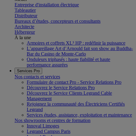
Entreprise d'installation électrique
Tableautier
Distributeur
Bureaux d’études, concepteurs et consultants
Architecte
Hébergeur
À la une
Armoires et coffrets XL³ HP : redéfinir la puissance
L’appareillage Art d’Arnould fait son show au Buddha-
Bar du Casino de Monte-Carlo
Onduleurs triphasés : haute fiabilité et haute
performance assurées
Services Pro
Nos contacts et services
Formulaire de contact Pro - Service Relations Pro
Découvrez le Service Relations Pro
Découvrez le Service Clients Legrand Cable
Management
Rejoignez la communauté des Électriciens Certifiés
Legrand
Services études, assistance, exploitation et maintenance
Nos showrooms et centres de formation
Innoval Limoges
Legrand Campus Paris