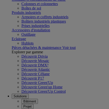
Colonnes et colonnettes
Boîtes de sol
Produits industriels
Armoires et coffrets industriels
Boîtiers industriels plastiques
Prises industrielles
Accessoires d'installation
Outillage
Eclairage
Hublots
Pièces détachées & maintenance
Voir tout
Explorer par gamme
Découvrir Drivia
Découvrir Mosaic
Découvrir DMX³
Découvrir Atlantic
Découvrir Céliane
Découvrir P17
Découvrir Green'Up
Découvrir Green'up Home
Découvrir Green'Up Control
Solutions
Bâtiment
Projet