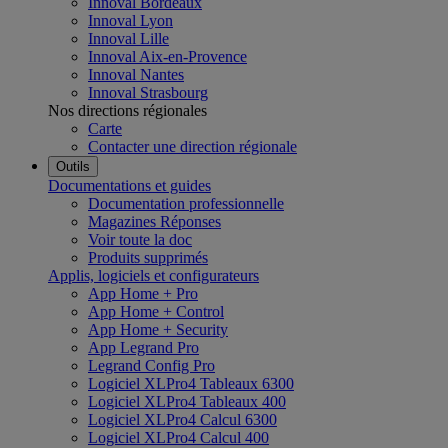
Innoval Bordeaux
Innoval Lyon
Innoval Lille
Innoval Aix-en-Provence
Innoval Nantes
Innoval Strasbourg
Nos directions régionales
Carte
Contacter une direction régionale
Outils
Documentations et guides
Documentation professionnelle
Magazines Réponses
Voir toute la doc
Produits supprimés
Applis, logiciels et configurateurs
App Home + Pro
App Home + Control
App Home + Security
App Legrand Pro
Legrand Config Pro
Logiciel XLPro4 Tableaux 6300
Logiciel XLPro4 Tableaux 400
Logiciel XLPro4 Calcul 6300
Logiciel XLPro4 Calcul 400