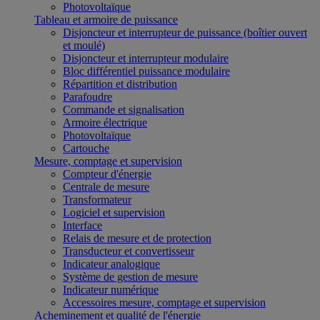
Photovoltaïque
Tableau et armoire de puissance
Disjoncteur et interrupteur de puissance (boîtier ouvert
et moulé)
Disjoncteur et interrupteur modulaire
Bloc différentiel puissance modulaire
Répartition et distribution
Parafoudre
Commande et signalisation
Armoire électrique
Photovoltaïque
Cartouche
Mesure, comptage et supervision
Compteur d'énergie
Centrale de mesure
Transformateur
Logiciel et supervision
Interface
Relais de mesure et de protection
Transducteur et convertisseur
Indicateur analogique
Système de gestion de mesure
Indicateur numérique
Accessoires mesure, comptage et supervision
Acheminement et qualité de l'énergie