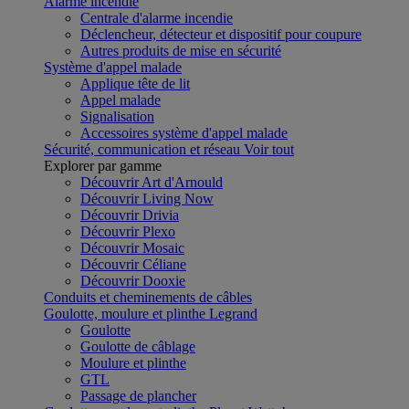
Alarme incendie
Centrale d'alarme incendie
Déclencheur, détecteur et dispositif pour coupure
Autres produits de mise en sécurité
Système d'appel malade
Applique tête de lit
Appel malade
Signalisation
Accessoires système d'appel malade
Sécurité, communication et réseau
Voir tout
Explorer par gamme
Découvrir Art d'Arnould
Découvrir Living Now
Découvrir Drivia
Découvrir Plexo
Découvrir Mosaic
Découvrir Céliane
Découvrir Dooxie
Conduits et cheminements de câbles
Goulotte, moulure et plinthe Legrand
Goulotte
Goulotte de câblage
Moulure et plinthe
GTL
Passage de plancher