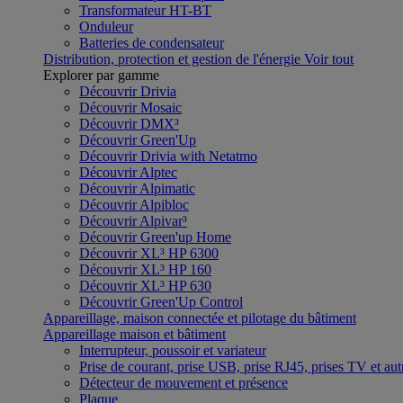
Transformateur HT-BT
Onduleur
Batteries de condensateur
Distribution, protection et gestion de l'énergie
Voir tout
Explorer par gamme
Découvrir Drivia
Découvrir Mosaic
Découvrir DMX³
Découvrir Green'Up
Découvrir Drivia with Netatmo
Découvrir Alptec
Découvrir Alpimatic
Découvrir Alpibloc
Découvrir Alpivar³
Découvrir Green'up Home
Découvrir XL³ HP 6300
Découvrir XL³ HP 160
Découvrir XL³ HP 630
Découvrir Green'Up Control
Appareillage, maison connectée et pilotage du bâtiment
Appareillage maison et bâtiment
Interrupteur, poussoir et variateur
Prise de courant, prise USB, prise RJ45, prises TV et aut
Détecteur de mouvement et présence
Plaque