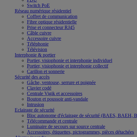
Switch PoE
Réseau numérique résidentiel
Coffret de communication
Fibre optique résidentielle
Prise et connecteur RJ45
Câble cuivre
Accessoire cuivre
Téléphonie
Télévision
Interphonie & portier
Portier, visiophonie et interphonie individuel
Portier, visiophonie et interphonie collectif
Carillon et sonnerie
Sécurité des accès
Gâche, ventouse, serrure et poignée
Clavier codé
Centrale Vigik et accessoires
Bouton et poussoir anti-vandale
Intrusion
Eclairage de sécurité
Bloc autonome d'éclairage de sécurité (BAES, BAEH,
Télécommande et centrale
Luminaire de secours sur source centrale
Accessoires, étiquettes, pictogrammes, pièces détachées