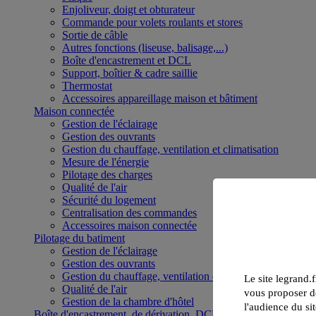
Enjoliveur, doigt et obturateur
Commande pour volets roulants et stores
Sortie de câble
Autres fonctions (liseuse, balisage,...)
Boîte d'encastrement et DCL
Support, boîtier & cadre saillie
Thermostat
Accessoires appareillage maison et bâtiment
Maison connectée
Gestion de l'éclairage
Gestion des ouvrants
Gestion du chauffage, ventilation et climatisation
Mesure de l'énergie
Pilotage des charges
Qualité de l'air
Sécurité du logement
Centralisation des commandes
Accessoires maison connectée
Pilotage du batiment
Gestion de l'éclairage
Gestion des ouvrants
Gestion du chauffage, ventilation et climatisation
Le site legrand.f
Qualité de l'air
vous proposer de
Gestion de la chambre d'hôtel
l'audience du sit
Boîte d'encastrement, de dérivation, DCL et boîte de sol