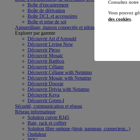
Consultez notre
Boîte d'encastrement
Boîte de dérivation
Vous pouvez gér
Boîte DCL et accessoires
des cookies
.
Boîte et prise de sol
Appareillage, maison connectée et pilotage du bâtiment
Voir to
Explorer par gamme
Découvrir Art d'Arnould
Découvrir Living Now
Découvrir Plexo
Découvrir Mosaic
Découvrir Batibox
Découvrir Céliane
Découvrir Céliane with Netatmo
Découvrir Mosaic with Netatmo
Découvrir Dooxie
Découvrir Drivia with Netatmo
Découvrir Keva
Découvrir Green-I
Sécurité, communication et réseau
Réseau informatique
Solution cuivre RJ45
Baie, rack et coffret
Solution fibre optique (tiroir, panneau, connecteur...)
Onduleur
PDU