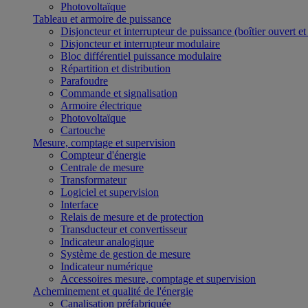
Photovoltaïque
Tableau et armoire de puissance
Disjoncteur et interrupteur de puissance (boîtier ouvert e
Disjoncteur et interrupteur modulaire
Bloc différentiel puissance modulaire
Répartition et distribution
Parafoudre
Commande et signalisation
Armoire électrique
Photovoltaïque
Cartouche
Mesure, comptage et supervision
Compteur d'énergie
Centrale de mesure
Transformateur
Logiciel et supervision
Interface
Relais de mesure et de protection
Transducteur et convertisseur
Indicateur analogique
Système de gestion de mesure
Indicateur numérique
Accessoires mesure, comptage et supervision
Acheminement et qualité de l'énergie
Canalisation préfabriquée