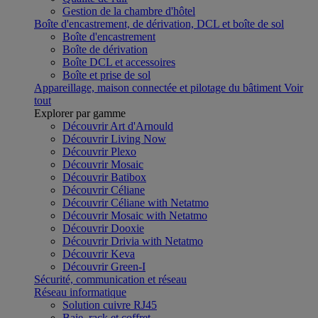
Gestion de la chambre d'hôtel
Boîte d'encastrement, de dérivation, DCL et boîte de sol
Boîte d'encastrement
Boîte de dérivation
Boîte DCL et accessoires
Boîte et prise de sol
Appareillage, maison connectée et pilotage du bâtiment
Voir
tout
Explorer par gamme
Découvrir Art d'Arnould
Découvrir Living Now
Découvrir Plexo
Découvrir Mosaic
Découvrir Batibox
Découvrir Céliane
Découvrir Céliane with Netatmo
Découvrir Mosaic with Netatmo
Découvrir Dooxie
Découvrir Drivia with Netatmo
Découvrir Keva
Découvrir Green-I
Sécurité, communication et réseau
Réseau informatique
Solution cuivre RJ45
Baie, rack et coffret