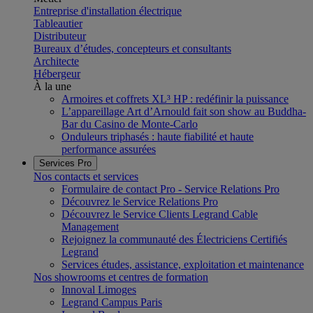
Entreprise d'installation électrique
Tableautier
Distributeur
Bureaux d’études, concepteurs et consultants
Architecte
Hébergeur
À la une
Armoires et coffrets XL³ HP : redéfinir la puissance
L’appareillage Art d’Arnould fait son show au Buddha-
Bar du Casino de Monte-Carlo
Onduleurs triphasés : haute fiabilité et haute
performance assurées
Services Pro
Nos contacts et services
Formulaire de contact Pro - Service Relations Pro
Découvrez le Service Relations Pro
Découvrez le Service Clients Legrand Cable
Management
Rejoignez la communauté des Électriciens Certifiés
Legrand
Services études, assistance, exploitation et maintenance
Nos showrooms et centres de formation
Innoval Limoges
Legrand Campus Paris