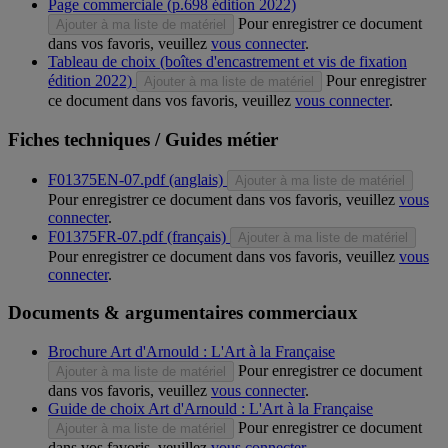
Page commerciale (p.698 édition 2022)
Pour enregistrer ce document
Ajouter à ma liste de matériel
dans vos favoris, veuillez
vous connecter
.
Tableau de choix (boîtes d'encastrement et vis de fixation
édition 2022)
Pour enregistrer
Ajouter à ma liste de matériel
ce document dans vos favoris, veuillez
vous connecter
.
Fiches techniques / Guides métier
F01375EN-07.pdf (anglais)
Ajouter à ma liste de matériel
Pour enregistrer ce document dans vos favoris, veuillez
vous
connecter
.
F01375FR-07.pdf (français)
Ajouter à ma liste de matériel
Pour enregistrer ce document dans vos favoris, veuillez
vous
connecter
.
Documents & argumentaires commerciaux
Brochure Art d'Arnould : L'Art à la Française
Pour enregistrer ce document
Ajouter à ma liste de matériel
dans vos favoris, veuillez
vous connecter
.
Guide de choix Art d'Arnould : L'Art à la Française
Pour enregistrer ce document
Ajouter à ma liste de matériel
dans vos favoris, veuillez
vous connecter
.