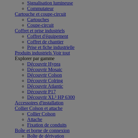
Signalisation lumineuse
Commutateur
Cartouche et coupe-circuit
Cartouches
Coupe-circuit
Coffret et prise industriels
Coffret d'équipement
Coffret de chantier
Prise et fiche industrielle
Produits industriels
Voir tout
Explorer par gamme
Découvrir Hypra
Découvrir Mosaic
Découvrir Colson
Découvrir Colring
Découvrir Atlantic
Découvrir P17
Découvrir XL³ HP 6300
Accessoires d'installation
Collier Colson et attache
Collier Colson
Attache
Fixation de conduits
Boîte et borne de connexion
Boîte de dérivation