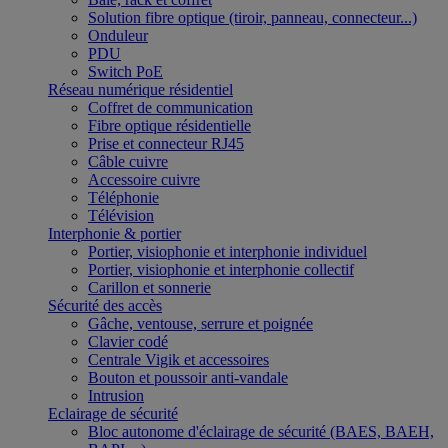
Solution fibre optique (tiroir, panneau, connecteur...)
Onduleur
PDU
Switch PoE
Réseau numérique résidentiel
Coffret de communication
Fibre optique résidentielle
Prise et connecteur RJ45
Câble cuivre
Accessoire cuivre
Téléphonie
Télévision
Interphonie & portier
Portier, visiophonie et interphonie individuel
Portier, visiophonie et interphonie collectif
Carillon et sonnerie
Sécurité des accès
Gâche, ventouse, serrure et poignée
Clavier codé
Centrale Vigik et accessoires
Bouton et poussoir anti-vandale
Intrusion
Eclairage de sécurité
Bloc autonome d'éclairage de sécurité (BAES, BAEH,