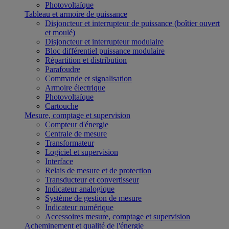
Photovoltaïque
Tableau et armoire de puissance
Disjoncteur et interrupteur de puissance (boîtier ouvert
et moulé)
Disjoncteur et interrupteur modulaire
Bloc différentiel puissance modulaire
Répartition et distribution
Parafoudre
Commande et signalisation
Armoire électrique
Photovoltaïque
Cartouche
Mesure, comptage et supervision
Compteur d'énergie
Centrale de mesure
Transformateur
Logiciel et supervision
Interface
Relais de mesure et de protection
Transducteur et convertisseur
Indicateur analogique
Système de gestion de mesure
Indicateur numérique
Accessoires mesure, comptage et supervision
Acheminement et qualité de l'énergie