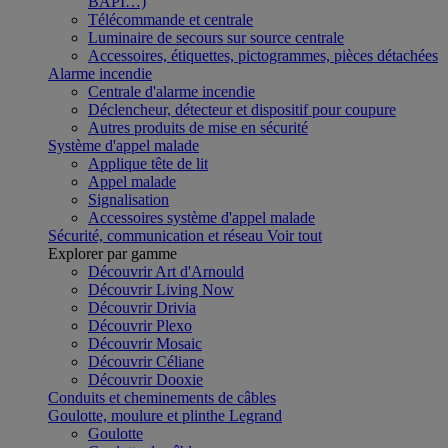
BAPI…)
Télécommande et centrale
Luminaire de secours sur source centrale
Accessoires, étiquettes, pictogrammes, pièces détachées
Alarme incendie
Centrale d'alarme incendie
Déclencheur, détecteur et dispositif pour coupure
Autres produits de mise en sécurité
Système d'appel malade
Applique tête de lit
Appel malade
Signalisation
Accessoires système d'appel malade
Sécurité, communication et réseau
Voir tout
Explorer par gamme
Découvrir Art d'Arnould
Découvrir Living Now
Découvrir Drivia
Découvrir Plexo
Découvrir Mosaic
Découvrir Céliane
Découvrir Dooxie
Conduits et cheminements de câbles
Goulotte, moulure et plinthe Legrand
Goulotte