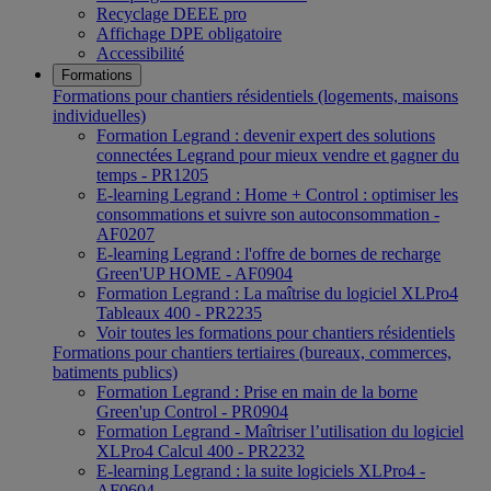
Recyclage DEEE pro
Affichage DPE obligatoire
Accessibilité
Formations
Formations pour chantiers résidentiels (logements, maisons
individuelles)
Formation Legrand : devenir expert des solutions
connectées Legrand pour mieux vendre et gagner du
temps - PR1205
E-learning Legrand : Home + Control : optimiser les
consommations et suivre son autoconsommation -
AF0207
E-learning Legrand : l'offre de bornes de recharge
Green'UP HOME - AF0904
Formation Legrand : La maîtrise du logiciel XLPro4
Tableaux 400 - PR2235
Voir toutes les formations pour chantiers résidentiels
Formations pour chantiers tertiaires (bureaux, commerces,
batiments publics)
Formation Legrand : Prise en main de la borne
Green'up Control - PR0904
Formation Legrand - Maîtriser l’utilisation du logiciel
XLPro4 Calcul 400 - PR2232
E-learning Legrand : la suite logiciels XLPro4 -
AF0604