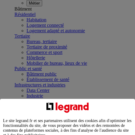
Métier
Bâtiment
Résidentiel
Habitation
Logement connecté
Logement adapté et autonomie
Tertiaire
Bureau, tertiaire
Tertiaire de proximité
Commerce et sport
Hôtellerie
Mobilier de bureau, lieux de vie
Public et santé
Bâtiment public
Établissement de santé
Infrastructures et industries
Data Center
Industrie
Infrastructures
À la une
Contrôler et planifier le fonctionnement des appareils
électriques avec le contacteur connecté
Le site legrand.fr et ses partenaires utilisent des cookies afin d'optimiser les
Répartir et optimiser son tableau électrique
fonctionnalités du site, de vous proposer des vidéos et des remontées de
Legrand Data Center Solutions : concentrer les
contenus de plateformes sociales, à des fins d'analyse de l'audience du site
expertises au service de vos performances