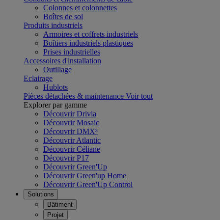
Colonnes et colonnettes
Boîtes de sol
Produits industriels
Armoires et coffrets industriels
Boîtiers industriels plastiques
Prises industrielles
Accessoires d'installation
Outillage
Eclairage
Hublots
Pièces détachées & maintenance
Voir tout
Explorer par gamme
Découvrir Drivia
Découvrir Mosaic
Découvrir DMX³
Découvrir Atlantic
Découvrir Céliane
Découvrir P17
Découvrir Green'Up
Découvrir Green'up Home
Découvrir Green'Up Control
Solutions
Bâtiment
Projet