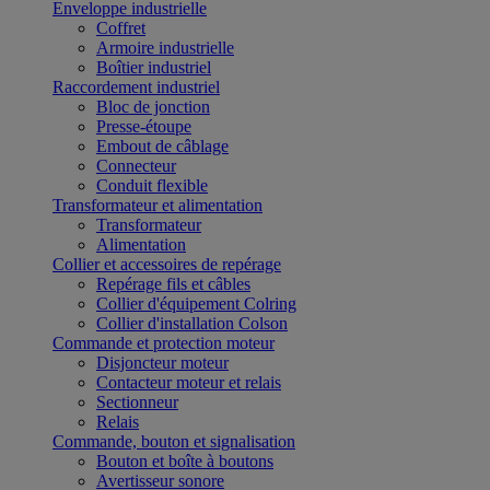
Enveloppe industrielle
Coffret
Armoire industrielle
Boîtier industriel
Raccordement industriel
Bloc de jonction
Presse-étoupe
Embout de câblage
Connecteur
Conduit flexible
Transformateur et alimentation
Transformateur
Alimentation
Collier et accessoires de repérage
Repérage fils et câbles
Collier d'équipement Colring
Collier d'installation Colson
Commande et protection moteur
Disjoncteur moteur
Contacteur moteur et relais
Sectionneur
Relais
Commande, bouton et signalisation
Bouton et boîte à boutons
Avertisseur sonore