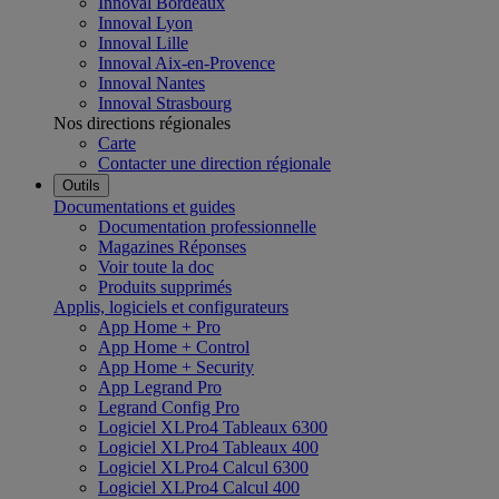
Innoval Bordeaux
Innoval Lyon
Innoval Lille
Innoval Aix-en-Provence
Innoval Nantes
Innoval Strasbourg
Nos directions régionales
Carte
Contacter une direction régionale
Outils
Documentations et guides
Documentation professionnelle
Magazines Réponses
Voir toute la doc
Produits supprimés
Applis, logiciels et configurateurs
App Home + Pro
App Home + Control
App Home + Security
App Legrand Pro
Legrand Config Pro
Logiciel XLPro4 Tableaux 6300
Logiciel XLPro4 Tableaux 400
Logiciel XLPro4 Calcul 6300
Logiciel XLPro4 Calcul 400