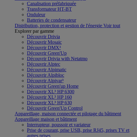
Canalisation préfabriquée
Transformateur HT-BT
Onduleur
Batteries de condensateur
Distribution, protection et gestion de l'énergie
Voir tout
Explorer par gamme
Découvrir Drivia
Découvrir Mosaic
Découvrir DMX³
Découvrir Green'Up
Découvrir Drivia with Netatmo
Découvrir Alptec
Découvrir Alpimatic
Découvrir Alpibloc
Découvrir Alpivar³
Découvrir Green'up Home
Découvrir XL³ HP 6300
Découvrir XL³ HP 160
Découvrir XL³ HP 630
Découvrir Green'Up Control
Appareillage, maison connectée et pilotage du bâtiment
Appareillage maison et bâtiment
Interrupteur, poussoir et variateur
Prise de courant, prise USB, prise RJ45, prises TV et
autres prises