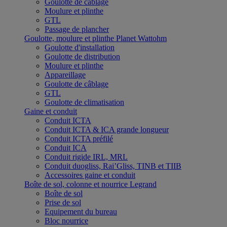
Goulotte de câblage
Moulure et plinthe
GTL
Passage de plancher
Goulotte, moulure et plinthe Planet Wattohm
Goulotte d'installation
Goulotte de distribution
Moulure et plinthe
Appareillage
Goulotte de câblage
GTL
Goulotte de climatisation
Gaine et conduit
Conduit ICTA
Conduit ICTA & ICA grande longueur
Conduit ICTA préfilé
Conduit ICA
Conduit rigide IRL, MRL
Conduit duogliss, Rai’Gliss, TINB et TIIB
Accessoires gaine et conduit
Boîte de sol, colonne et nourrice Legrand
Boîte de sol
Prise de sol
Equipement du bureau
Bloc nourrice