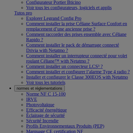
Configurateur Portier Bticino
Voir tous les configurateurs, logiciels et applis
Tutos pro
Explorer Legrand Config Pro
Comment installer la prise Céliane Surface Confort en
remplacement d’une ancienne prise ?
Comment raccorder des prises ensemble avec Céliane
Rapido ?
Comment installer le pack de démarrage connecté
Drivia with Netatmo ?
Comment installer un interrupteur connecté pour volet
roulant Céliane™ with Netatmo ?
Comment installer un connecteur LCS³ ?
Comment installer et configurer l’alarme Type 4 radio ?
Installer et configurer le Classe 300EOS with Netatmo
Voir tous les tutoriels
normes et réglementations
Norme NF C 15-100
IRVE
Photovoltaïque
Efficacité énergétique
Éclairage de sécurité
Sécurité Incendie
Profils Environnementaux Produits (PEP)
Marquage CE certification NF