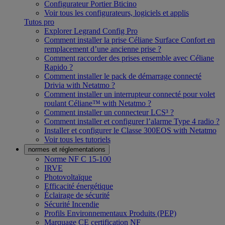
Configurateur Portier Bticino
Voir tous les configurateurs, logiciels et applis
Tutos pro
Explorer Legrand Config Pro
Comment installer la prise Céliane Surface Confort en
remplacement d’une ancienne prise ?
Comment raccorder des prises ensemble avec Céliane
Rapido ?
Comment installer le pack de démarrage connecté
Drivia with Netatmo ?
Comment installer un interrupteur connecté pour volet
roulant Céliane™ with Netatmo ?
Comment installer un connecteur LCS³ ?
Comment installer et configurer l’alarme Type 4 radio ?
Installer et configurer le Classe 300EOS with Netatmo
Voir tous les tutoriels
normes et réglementations
Norme NF C 15-100
IRVE
Photovoltaïque
Efficacité énergétique
Éclairage de sécurité
Sécurité Incendie
Profils Environnementaux Produits (PEP)
Marquage CE certification NF