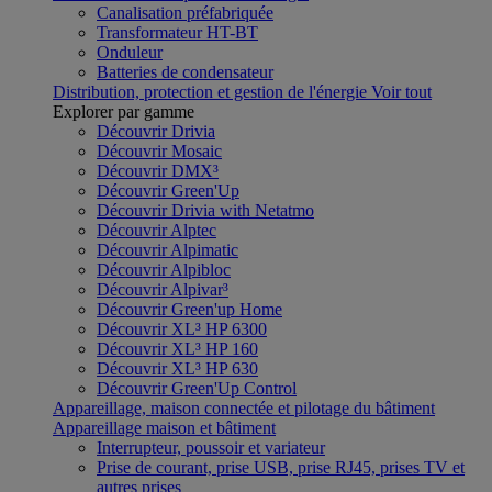
Canalisation préfabriquée
Transformateur HT-BT
Onduleur
Batteries de condensateur
Distribution, protection et gestion de l'énergie
Voir tout
Explorer par gamme
Découvrir Drivia
Découvrir Mosaic
Découvrir DMX³
Découvrir Green'Up
Découvrir Drivia with Netatmo
Découvrir Alptec
Découvrir Alpimatic
Découvrir Alpibloc
Découvrir Alpivar³
Découvrir Green'up Home
Découvrir XL³ HP 6300
Découvrir XL³ HP 160
Découvrir XL³ HP 630
Découvrir Green'Up Control
Appareillage, maison connectée et pilotage du bâtiment
Appareillage maison et bâtiment
Interrupteur, poussoir et variateur
Prise de courant, prise USB, prise RJ45, prises TV et
autres prises