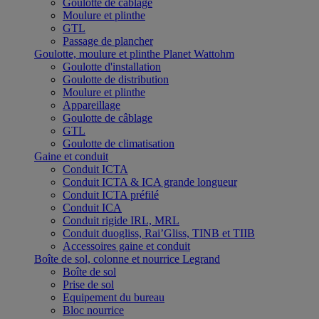
Goulotte de câblage
Moulure et plinthe
GTL
Passage de plancher
Goulotte, moulure et plinthe Planet Wattohm
Goulotte d'installation
Goulotte de distribution
Moulure et plinthe
Appareillage
Goulotte de câblage
GTL
Goulotte de climatisation
Gaine et conduit
Conduit ICTA
Conduit ICTA & ICA grande longueur
Conduit ICTA préfilé
Conduit ICA
Conduit rigide IRL, MRL
Conduit duogliss, Rai’Gliss, TINB et TIIB
Accessoires gaine et conduit
Boîte de sol, colonne et nourrice Legrand
Boîte de sol
Prise de sol
Equipement du bureau
Bloc nourrice