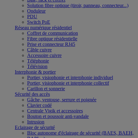
Solution fibre optique (tiroir, panneau, connecteur...)
Onduleur
PDU
Switch PoE
Réseau numérique résidentiel
Coffret de communication
Fibre optique résidentielle
Prise et connecteur RJ45
Câble cuivre
Accessoire cuivre
Téléphonie
Télévision
Interphonie & portier
Portier, visiophonie et interphonie individuel
Portier, visiophonie et interphonie collectif
Carillon et sonnerie
Sécurité des accès
Gâche, ventouse, serrure et poignée
Clavier codé
Centrale Vigik et accessoires
Bouton et poussoir anti-vandale
Intrusion
Eclairage de sécurité
Bloc autonome d'éclairage de sécurité (BAES, BAEH,