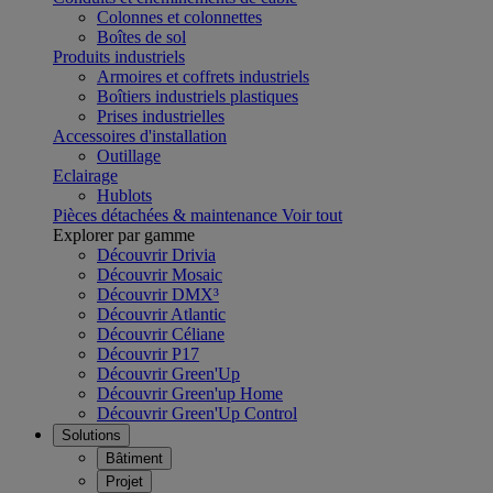
Colonnes et colonnettes
Boîtes de sol
Produits industriels
Armoires et coffrets industriels
Boîtiers industriels plastiques
Prises industrielles
Accessoires d'installation
Outillage
Eclairage
Hublots
Pièces détachées & maintenance
Voir tout
Explorer par gamme
Découvrir Drivia
Découvrir Mosaic
Découvrir DMX³
Découvrir Atlantic
Découvrir Céliane
Découvrir P17
Découvrir Green'Up
Découvrir Green'up Home
Découvrir Green'Up Control
Solutions
Bâtiment
Projet