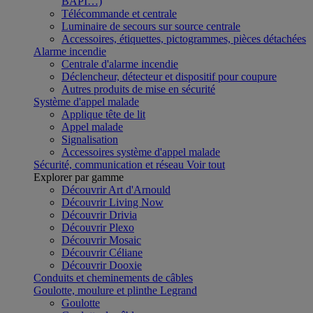
BAPI…)
Télécommande et centrale
Luminaire de secours sur source centrale
Accessoires, étiquettes, pictogrammes, pièces détachées
Alarme incendie
Centrale d'alarme incendie
Déclencheur, détecteur et dispositif pour coupure
Autres produits de mise en sécurité
Système d'appel malade
Applique tête de lit
Appel malade
Signalisation
Accessoires système d'appel malade
Sécurité, communication et réseau
Voir tout
Explorer par gamme
Découvrir Art d'Arnould
Découvrir Living Now
Découvrir Drivia
Découvrir Plexo
Découvrir Mosaic
Découvrir Céliane
Découvrir Dooxie
Conduits et cheminements de câbles
Goulotte, moulure et plinthe Legrand
Goulotte