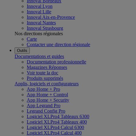
Innoval Bordeaux
Innoval Lyon
Innoval Lille
Innoval Aix-en-Provence
Innoval Nantes
Innoval Strasbourg
Nos directions régionales
Carte
Contacter une direction régionale
Outils
Documentations et guides
Documentation professionnelle
Magazines Réponses
Voir toute la doc
Produits supprimés
Applis, logiciels et configurateurs
App Home + Pro
App Home + Control
App Home + Security
App Legrand Pro
Legrand Config Pro
Logiciel XLPro4 Tableaux 6300
Logiciel XLPro4 Tableaux 400
Logiciel XLPro4 Calcul 6300
Logiciel XLPro4 Calcul 400