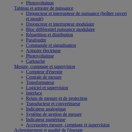
Photovoltaïque
Tableau et armoire de puissance
Disjoncteur et interrupteur de puissance (boîtier ouvert
et moulé)
Disjoncteur et interrupteur modulaire
Bloc différentiel puissance modulaire
Répartition et distribution
Parafoudre
Commande et signalisation
Armoire électrique
Photovoltaïque
Cartouche
Mesure, comptage et supervision
Compteur d'énergie
Centrale de mesure
Transformateur
Logiciel et supervision
Interface
Relais de mesure et de protection
Transducteur et convertisseur
Indicateur analogique
Système de gestion de mesure
Indicateur numérique
Accessoires mesure, comptage et supervision
Acheminement et qualité de l'énergie