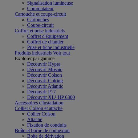
Signalisation lumineuse
Commutateur
Cartouche et coupe-circuit
Cartouches
Coupe-circuit
Coffret et prise industriels
Coffret d'équipement
Coffret de chantier
Prise et fiche industrielle
Produits industriels
Voir tout
Explorer par gamme
Découvrir Hypra
Découvrir Mosaic
Découvrir Colson
Découvrir Colring
Découvrir Atlantic
Découvrir P17
Découvrir XL³ HP 6300
Accessoires d'installation
Collier Colson et attache
Collier Colson
Attache
Fixation de conduits
Boîte et borne de connexion
Boîte de dérivation