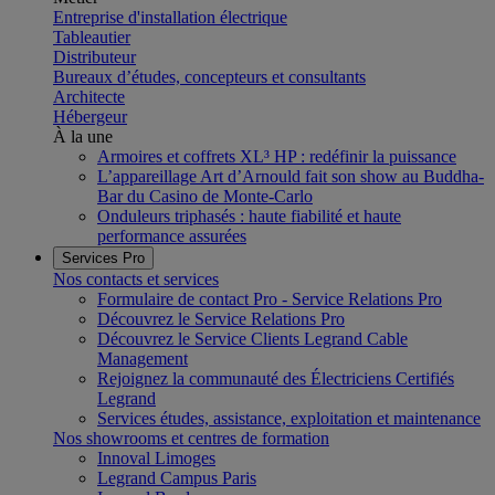
Entreprise d'installation électrique
Tableautier
Distributeur
Bureaux d’études, concepteurs et consultants
Architecte
Hébergeur
À la une
Armoires et coffrets XL³ HP : redéfinir la puissance
L’appareillage Art d’Arnould fait son show au Buddha-
Bar du Casino de Monte-Carlo
Onduleurs triphasés : haute fiabilité et haute
performance assurées
Services Pro
Nos contacts et services
Formulaire de contact Pro - Service Relations Pro
Découvrez le Service Relations Pro
Découvrez le Service Clients Legrand Cable
Management
Rejoignez la communauté des Électriciens Certifiés
Legrand
Services études, assistance, exploitation et maintenance
Nos showrooms et centres de formation
Innoval Limoges
Legrand Campus Paris