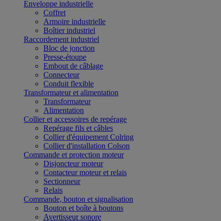
Enveloppe industrielle
Coffret
Armoire industrielle
Boîtier industriel
Raccordement industriel
Bloc de jonction
Presse-étoupe
Embout de câblage
Connecteur
Conduit flexible
Transformateur et alimentation
Transformateur
Alimentation
Collier et accessoires de repérage
Repérage fils et câbles
Collier d'équipement Colring
Collier d'installation Colson
Commande et protection moteur
Disjoncteur moteur
Contacteur moteur et relais
Sectionneur
Relais
Commande, bouton et signalisation
Bouton et boîte à boutons
Avertisseur sonore