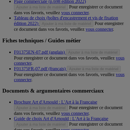
Page commerciale (p.698 édition 2022)
Pour enregistrer ce document
Ajouter à ma liste de matériel
dans vos favoris, veuillez
vous connecter
.
Tableau de choix (boîtes d'encastrement et vis de fixation
édition 2022)
Pour enregistrer
Ajouter à ma liste de matériel
ce document dans vos favoris, veuillez
vous connecter
.
Fiches techniques / Guides métier
F01375EN-07.pdf (anglais)
Ajouter à ma liste de matériel
Pour enregistrer ce document dans vos favoris, veuillez
vous
connecter
.
F01375FR-07.pdf (français)
Ajouter à ma liste de matériel
Pour enregistrer ce document dans vos favoris, veuillez
vous
connecter
.
Documents & argumentaires commerciaux
Brochure Art d'Arnould : L'Art à la Française
Pour enregistrer ce document
Ajouter à ma liste de matériel
dans vos favoris, veuillez
vous connecter
.
Guide de choix Art d'Arnould : L'Art à la Française
Pour enregistrer ce document
Ajouter à ma liste de matériel
dans vos favoris, veuillez
vous connecter
.