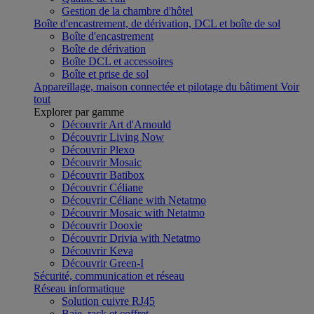
Gestion de la chambre d'hôtel
Boîte d'encastrement, de dérivation, DCL et boîte de sol
Boîte d'encastrement
Boîte de dérivation
Boîte DCL et accessoires
Boîte et prise de sol
Appareillage, maison connectée et pilotage du bâtiment
Voir
tout
Explorer par gamme
Découvrir Art d'Arnould
Découvrir Living Now
Découvrir Plexo
Découvrir Mosaic
Découvrir Batibox
Découvrir Céliane
Découvrir Céliane with Netatmo
Découvrir Mosaic with Netatmo
Découvrir Dooxie
Découvrir Drivia with Netatmo
Découvrir Keva
Découvrir Green-I
Sécurité, communication et réseau
Réseau informatique
Solution cuivre RJ45
Baie, rack et coffret