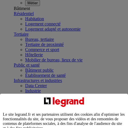
Métier
Bâtiment
Résidentiel
Habitation
Logement connecté
Logement adapté et autonomie
Tertiaire
Bureau, tertiaire
Tertiaire de proximité
Commerce et sport
Hôtellerie
Mobilier de bureau, lieux de vie
Public et santé
Bâtiment public
Établissement de santé
Infrastructures et industries
Data Center
Industrie
Infrastructures
À la une
Contrôler et planifier le fonctionnement des appareils
électriques avec le contacteur connecté
Le site legrand.fr et ses partenaires utilisent des cookies afin d'optimiser les
Répartir et optimiser son tableau électrique
fonctionnalités du site, de vous proposer des vidéos et des remontées de
Legrand Data Center Solutions : concentrer les
contenus de plateformes sociales, à des fins d'analyse de l'audience du site
expertises au service de vos performances