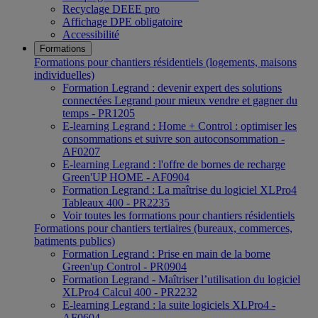
Recyclage DEEE pro
Affichage DPE obligatoire
Accessibilité
Formations
Formations pour chantiers résidentiels (logements, maisons
individuelles)
Formation Legrand : devenir expert des solutions
connectées Legrand pour mieux vendre et gagner du
temps - PR1205
E-learning Legrand : Home + Control : optimiser les
consommations et suivre son autoconsommation -
AF0207
E-learning Legrand : l'offre de bornes de recharge
Green'UP HOME - AF0904
Formation Legrand : La maîtrise du logiciel XLPro4
Tableaux 400 - PR2235
Voir toutes les formations pour chantiers résidentiels
Formations pour chantiers tertiaires (bureaux, commerces,
batiments publics)
Formation Legrand : Prise en main de la borne
Green'up Control - PR0904
Formation Legrand - Maîtriser l’utilisation du logiciel
XLPro4 Calcul 400 - PR2232
E-learning Legrand : la suite logiciels XLPro4 -
AF0604