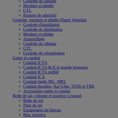
Goulotte de câblage
Moulure et plinthe
GTL
Passage de plancher
Goulotte, moulure et plinthe Planet Wattohm
Goulotte d'installation
Goulotte de distribution
Moulure et plinthe
Appareillage
Goulotte de câblage
GTL
Goulotte de climatisation
Gaine et conduit
Conduit ICTA
Conduit ICTA & ICA grande longueur
Conduit ICTA préfilé
Conduit ICA
Conduit rigide IRL, MRL
Conduit duogliss, Rai’Gliss, TINB et TIIB
Accessoires gaine et conduit
Boîte de sol, colonne et nourrice Legrand
Boîte de sol
Prise de sol
Equipement du bureau
Bloc nourrice