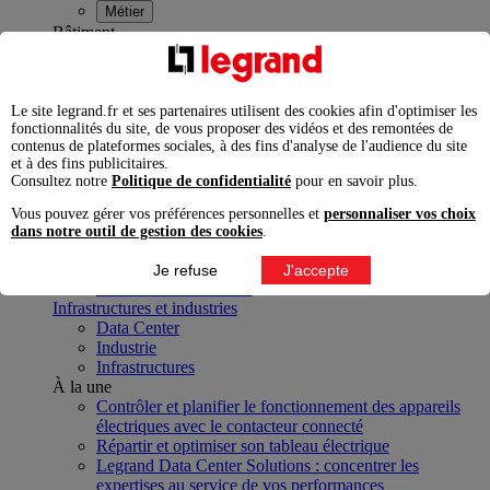
Métier
Bâtiment
Résidentiel
Habitation
Logement connecté
Logement adapté et autonomie
Le site legrand.fr et ses partenaires utilisent des cookies afin d'optimiser les
fonctionnalités du site, de vous proposer des vidéos et des remontées de
Tertiaire
contenus de plateformes sociales, à des fins d'analyse de l'audience du site
Bureau, tertiaire
et à des fins publicitaires.
Tertiaire de proximité
Consultez notre
Politique de confidentialité
pour en savoir plus.
Commerce et sport
Hôtellerie
Vous pouvez gérer vos préférences personnelles et
personnaliser vos choix
Mobilier de bureau, lieux de vie
dans notre outil de gestion des cookies
.
Public et santé
Bâtiment public
Je refuse
J'accepte
Établissement de santé
Infrastructures et industries
Data Center
Industrie
Infrastructures
À la une
Contrôler et planifier le fonctionnement des appareils
électriques avec le contacteur connecté
Répartir et optimiser son tableau électrique
Legrand Data Center Solutions : concentrer les
expertises au service de vos performances