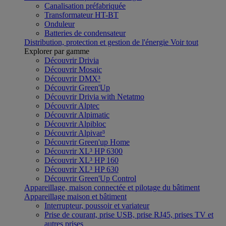
Canalisation préfabriquée
Transformateur HT-BT
Onduleur
Batteries de condensateur
Distribution, protection et gestion de l'énergie
Voir tout
Explorer par gamme
Découvrir Drivia
Découvrir Mosaic
Découvrir DMX³
Découvrir Green'Up
Découvrir Drivia with Netatmo
Découvrir Alptec
Découvrir Alpimatic
Découvrir Alpibloc
Découvrir Alpivar³
Découvrir Green'up Home
Découvrir XL³ HP 6300
Découvrir XL³ HP 160
Découvrir XL³ HP 630
Découvrir Green'Up Control
Appareillage, maison connectée et pilotage du bâtiment
Appareillage maison et bâtiment
Interrupteur, poussoir et variateur
Prise de courant, prise USB, prise RJ45, prises TV et
autres prises