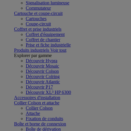
Signalisation lumineuse
Commutateur
Cartouche et coupe-circuit
Cartouches
Coupe-circuit
Coffret et prise industriels
Coffret d'équipement
Coffret de chantier
Prise et fiche industrielle
Produits industriels
Voir tout
Explorer par gamme
Découvrir Hypra
Découvrir Mosaic
Découvrir Colson
Découvrir Colring
Découvrir Atlantic
Découvrir P17
Découvrir XL³ HP 6300
Accessoires d'installation
Collier Colson et attache
Collier Colson
Attache
Fixation de conduits
Boîte et borne de connexion
Boîte de dérivation