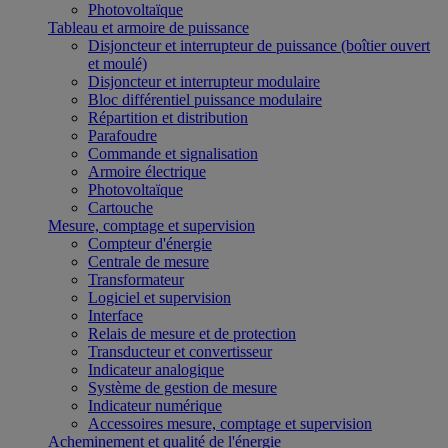
Photovoltaïque
Tableau et armoire de puissance
Disjoncteur et interrupteur de puissance (boîtier ouvert
et moulé)
Disjoncteur et interrupteur modulaire
Bloc différentiel puissance modulaire
Répartition et distribution
Parafoudre
Commande et signalisation
Armoire électrique
Photovoltaïque
Cartouche
Mesure, comptage et supervision
Compteur d'énergie
Centrale de mesure
Transformateur
Logiciel et supervision
Interface
Relais de mesure et de protection
Transducteur et convertisseur
Indicateur analogique
Système de gestion de mesure
Indicateur numérique
Accessoires mesure, comptage et supervision
Acheminement et qualité de l'énergie