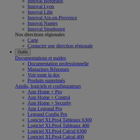
Innoval Bordeaux
Innoval Lyon
Innoval Lille
Innoval Aix-en-Provence
Innoval Nantes
Innoval Strasbourg
Nos directions régionales
Carte
Contacter une direction régionale
Outils
Documentations et guides
Documentation professionnelle
Magazines Réponses
Voir toute la doc
Produits supprimés
Applis, logiciels et configurateurs
App Home + Pro
App Home + Control
App Home + Security
App Legrand Pro
Legrand Config Pro
Logiciel XLPro4 Tableaux 6300
Logiciel XLPro4 Tableaux 400
Logiciel XLPro4 Calcul 6300
Logiciel XLPro4 Calcul 400