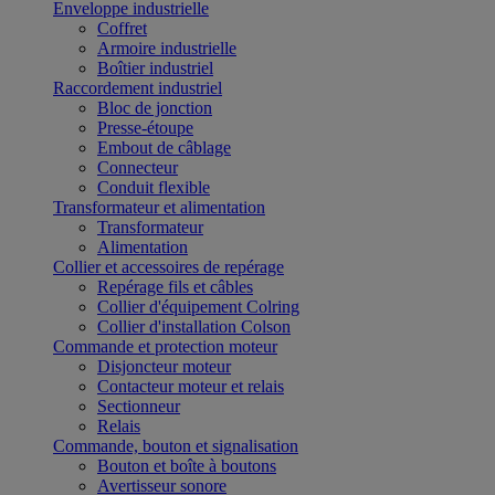
Enveloppe industrielle
Coffret
Armoire industrielle
Boîtier industriel
Raccordement industriel
Bloc de jonction
Presse-étoupe
Embout de câblage
Connecteur
Conduit flexible
Transformateur et alimentation
Transformateur
Alimentation
Collier et accessoires de repérage
Repérage fils et câbles
Collier d'équipement Colring
Collier d'installation Colson
Commande et protection moteur
Disjoncteur moteur
Contacteur moteur et relais
Sectionneur
Relais
Commande, bouton et signalisation
Bouton et boîte à boutons
Avertisseur sonore