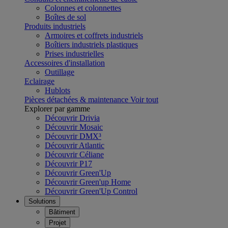
Colonnes et colonnettes
Boîtes de sol
Produits industriels
Armoires et coffrets industriels
Boîtiers industriels plastiques
Prises industrielles
Accessoires d'installation
Outillage
Eclairage
Hublots
Pièces détachées & maintenance
Voir tout
Explorer par gamme
Découvrir Drivia
Découvrir Mosaic
Découvrir DMX³
Découvrir Atlantic
Découvrir Céliane
Découvrir P17
Découvrir Green'Up
Découvrir Green'up Home
Découvrir Green'Up Control
Solutions
Bâtiment
Projet