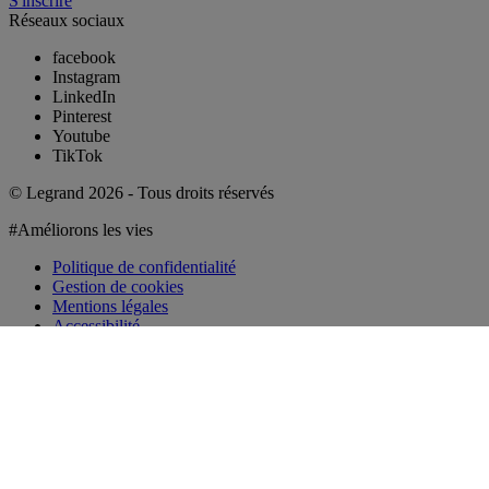
S'inscrire
Réseaux sociaux
facebook
Instagram
LinkedIn
Pinterest
Youtube
TikTok
© Legrand 2026 - Tous droits réservés
#Améliorons les vies
Politique de confidentialité
Gestion de cookies
Mentions légales
Accessibilité
Pour continuer, vous devez vous
Fermer la fenêtre de discussion
connecter (gratuit)
Découvrir l'espace connecté
Se connecter