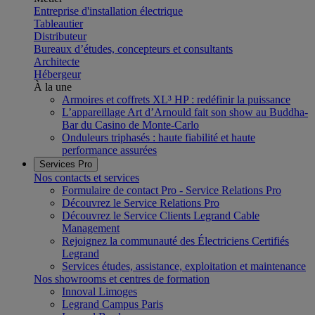
Entreprise d'installation électrique
Tableautier
Distributeur
Bureaux d’études, concepteurs et consultants
Architecte
Hébergeur
À la une
Armoires et coffrets XL³ HP : redéfinir la puissance
L’appareillage Art d’Arnould fait son show au Buddha-
Bar du Casino de Monte-Carlo
Onduleurs triphasés : haute fiabilité et haute
performance assurées
Services Pro
Nos contacts et services
Formulaire de contact Pro - Service Relations Pro
Découvrez le Service Relations Pro
Découvrez le Service Clients Legrand Cable
Management
Rejoignez la communauté des Électriciens Certifiés
Legrand
Services études, assistance, exploitation et maintenance
Nos showrooms et centres de formation
Innoval Limoges
Legrand Campus Paris