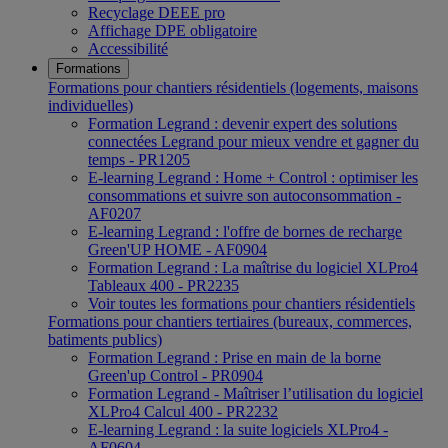
Recyclage DEEE pro
Affichage DPE obligatoire
Accessibilité
Formations
Formations pour chantiers résidentiels (logements, maisons
individuelles)
Formation Legrand : devenir expert des solutions
connectées Legrand pour mieux vendre et gagner du
temps - PR1205
E-learning Legrand : Home + Control : optimiser les
consommations et suivre son autoconsommation -
AF0207
E-learning Legrand : l'offre de bornes de recharge
Green'UP HOME - AF0904
Formation Legrand : La maîtrise du logiciel XLPro4
Tableaux 400 - PR2235
Voir toutes les formations pour chantiers résidentiels
Formations pour chantiers tertiaires (bureaux, commerces,
batiments publics)
Formation Legrand : Prise en main de la borne
Green'up Control - PR0904
Formation Legrand - Maîtriser l’utilisation du logiciel
XLPro4 Calcul 400 - PR2232
E-learning Legrand : la suite logiciels XLPro4 -
AF0604