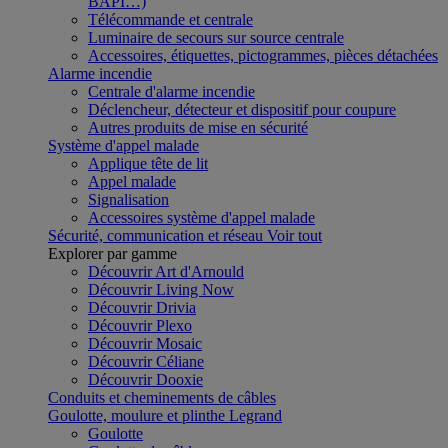
BAPI…)
Télécommande et centrale
Luminaire de secours sur source centrale
Accessoires, étiquettes, pictogrammes, pièces détachées
Alarme incendie
Centrale d'alarme incendie
Déclencheur, détecteur et dispositif pour coupure
Autres produits de mise en sécurité
Système d'appel malade
Applique tête de lit
Appel malade
Signalisation
Accessoires système d'appel malade
Sécurité, communication et réseau
Voir tout
Explorer par gamme
Découvrir Art d'Arnould
Découvrir Living Now
Découvrir Drivia
Découvrir Plexo
Découvrir Mosaic
Découvrir Céliane
Découvrir Dooxie
Conduits et cheminements de câbles
Goulotte, moulure et plinthe Legrand
Goulotte