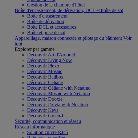
Gestion de la chambre d'hôtel
Boîte d'encastrement, de dérivation, DCL et boîte de sol
Boîte d'encastrement
Boîte de dérivation
Boîte DCL et accessoires
Boîte et prise de sol
Appareillage, maison connectée et pilotage du bâtiment
Voir
tout
Explorer par gamme
Découvrir Art d'Arnould
Découvrir Living Now
Découvrir Plexo
Découvrir Mosaic
Découvrir Batibox
Découvrir Céliane
Découvrir Céliane with Netatmo
Découvrir Mosaic with Netatmo
Découvrir Dooxie
Découvrir Drivia with Netatmo
Découvrir Keva
Découvrir Green-I
Sécurité, communication et réseau
Réseau informatique
Solution cuivre RJ45
Baie, rack et coffret