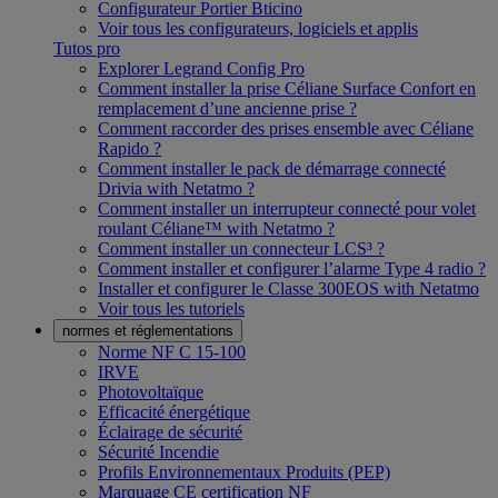
Configurateur Portier Bticino
Voir tous les configurateurs, logiciels et applis
Tutos pro
Explorer Legrand Config Pro
Comment installer la prise Céliane Surface Confort en
remplacement d’une ancienne prise ?
Comment raccorder des prises ensemble avec Céliane
Rapido ?
Comment installer le pack de démarrage connecté
Drivia with Netatmo ?
Comment installer un interrupteur connecté pour volet
roulant Céliane™ with Netatmo ?
Comment installer un connecteur LCS³ ?
Comment installer et configurer l’alarme Type 4 radio ?
Installer et configurer le Classe 300EOS with Netatmo
Voir tous les tutoriels
normes et réglementations
Norme NF C 15-100
IRVE
Photovoltaïque
Efficacité énergétique
Éclairage de sécurité
Sécurité Incendie
Profils Environnementaux Produits (PEP)
Marquage CE certification NF