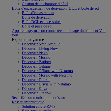
Gestion de la chambre d'hôtel
Boîte d'encastrement, de dérivation, DCL et boîte de sol
Boîte d'encastrement
Boîte de dérivation
Boîte DCL et accessoires
Boîte et prise de sol
Appareillage, maison connectée et pilotage du bâtiment
Voir
tout
Explorer par gamme
Découvrir Art d'Arnould
Découvrir Living Now
Découvrir Plexo
Découvrir Mosaic
Découvrir Batibox
Découvrir Céliane
Découvrir Céliane with Netatmo
Découvrir Mosaic with Netatmo
Découvrir Dooxie
Découvrir Drivia with Netatmo
Découvrir Keva
Découvrir Green-I
Sécurité, communication et réseau
Réseau informatique
Solution cuivre RJ45
Baie, rack et coffret