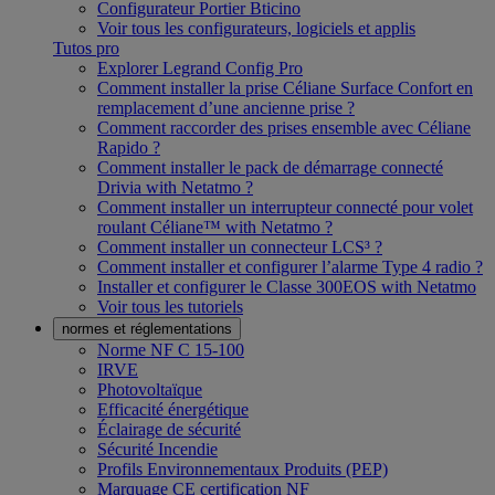
Configurateur Portier Bticino
Voir tous les configurateurs, logiciels et applis
Tutos pro
Explorer Legrand Config Pro
Comment installer la prise Céliane Surface Confort en
remplacement d’une ancienne prise ?
Comment raccorder des prises ensemble avec Céliane
Rapido ?
Comment installer le pack de démarrage connecté
Drivia with Netatmo ?
Comment installer un interrupteur connecté pour volet
roulant Céliane™ with Netatmo ?
Comment installer un connecteur LCS³ ?
Comment installer et configurer l’alarme Type 4 radio ?
Installer et configurer le Classe 300EOS with Netatmo
Voir tous les tutoriels
normes et réglementations
Norme NF C 15-100
IRVE
Photovoltaïque
Efficacité énergétique
Éclairage de sécurité
Sécurité Incendie
Profils Environnementaux Produits (PEP)
Marquage CE certification NF