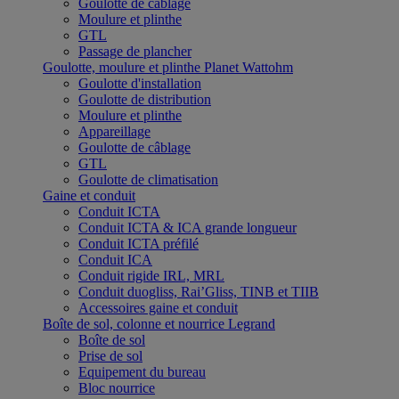
Goulotte de câblage
Moulure et plinthe
GTL
Passage de plancher
Goulotte, moulure et plinthe Planet Wattohm
Goulotte d'installation
Goulotte de distribution
Moulure et plinthe
Appareillage
Goulotte de câblage
GTL
Goulotte de climatisation
Gaine et conduit
Conduit ICTA
Conduit ICTA & ICA grande longueur
Conduit ICTA préfilé
Conduit ICA
Conduit rigide IRL, MRL
Conduit duogliss, Rai’Gliss, TINB et TIIB
Accessoires gaine et conduit
Boîte de sol, colonne et nourrice Legrand
Boîte de sol
Prise de sol
Equipement du bureau
Bloc nourrice