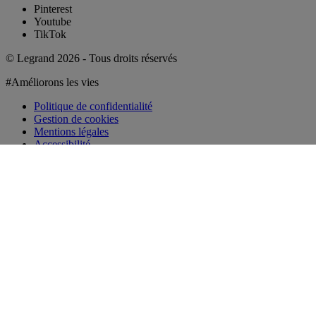
Pinterest
Youtube
TikTok
© Legrand 2026 - Tous droits réservés
#Améliorons les vies
Politique de confidentialité
Gestion de cookies
Mentions légales
Accessibilité
Pour continuer, vous devez vous
Fermer la fenêtre de discussion
connecter (gratuit)
Découvrir l'espace connecté
Se connecter
Conditions générales d’utilisation
Fermer la fenêtre de discussion
Accepter
Fermer
Chargement
Chargement en cours...