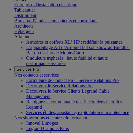
Entreprise d'installation électrique
Tableautier
Distributeur
Bureaux d’études, concepteurs et consultants
Architecte
Hébergeur
À la une
Armoires et coffrets XL³ HP : redéfinir la puissance
L’appareillage Art d’Arnould fait son show au Buddha-
Bar du Casino de Monte-Carlo
Onduleurs triphasés : haute fiabilité et haute
performance assurées
Services Pro
Nos contacts et services
Formulaire de contact Pro - Service Relations Pro
Découvrez le Service Relations Pro
Découvrez le Service Clients Legrand Cable
Management
Rejoignez la communauté des Électriciens Certifiés
Legrand
Services études, assistance, exploitation et maintenance
Nos showrooms et centres de formation
Innoval Limoges
Legrand Campus Paris