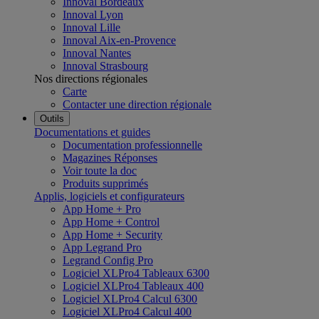
Innoval Bordeaux
Innoval Lyon
Innoval Lille
Innoval Aix-en-Provence
Innoval Nantes
Innoval Strasbourg
Nos directions régionales
Carte
Contacter une direction régionale
Outils
Documentations et guides
Documentation professionnelle
Magazines Réponses
Voir toute la doc
Produits supprimés
Applis, logiciels et configurateurs
App Home + Pro
App Home + Control
App Home + Security
App Legrand Pro
Legrand Config Pro
Logiciel XLPro4 Tableaux 6300
Logiciel XLPro4 Tableaux 400
Logiciel XLPro4 Calcul 6300
Logiciel XLPro4 Calcul 400