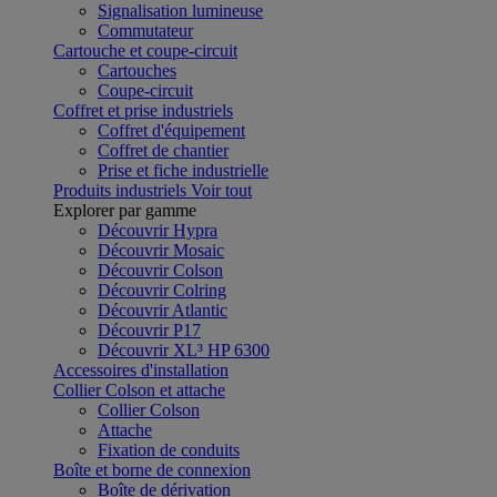
Signalisation lumineuse
Commutateur
Cartouche et coupe-circuit
Cartouches
Coupe-circuit
Coffret et prise industriels
Coffret d'équipement
Coffret de chantier
Prise et fiche industrielle
Produits industriels
Voir tout
Explorer par gamme
Découvrir Hypra
Découvrir Mosaic
Découvrir Colson
Découvrir Colring
Découvrir Atlantic
Découvrir P17
Découvrir XL³ HP 6300
Accessoires d'installation
Collier Colson et attache
Collier Colson
Attache
Fixation de conduits
Boîte et borne de connexion
Boîte de dérivation