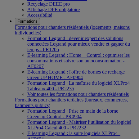
Recyclage DEEE pro
Affichage DPE obligatoire
Accessibilité
Formations
Formations pour chantiers résidentiels (logements, maisons
individuelles)
Formation Legrand : devenir expert des solutions
connectées Legrand pour mieux vendre et gagner du
temps - PR1205
E-learning Legrand : Home + Control : optimiser les
consommations et suivre son autoconsommation -
AF0207
E-learning Legrand : l'offre de bornes de recharge
Green'UP HOME - AF0904
Formation Legrand : La maîtrise du logiciel XLPro4
Tableaux 400 - PR2235
Voir toutes les formations pour chantiers résidentiels
Formations pour chantiers tertiaires (bureaux, commerces,
batiments publics)
Formation Legrand : Prise en main de la borne
Green'up Control - PR0904
Formation Legrand - Maîtriser l’utilisation du logiciel
XLPro4 Calcul 400 - PR2232
E-learning Legrand : la suite logiciels XLPro4 -
AF0604