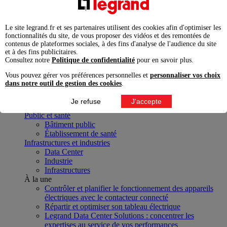
Métier
Bâtiment
Résidentiel
Le site legrand.fr et ses partenaires utilisent des cookies afin d'optimiser les
Habitation
fonctionnalités du site, de vous proposer des vidéos et des remontées de
Logement connecté
contenus de plateformes sociales, à des fins d'analyse de l'audience du site
Logement adapté et autonomie
et à des fins publicitaires.
Tertiaire
Consultez notre
Politique de confidentialité
pour en savoir plus.
Bureau, tertiaire
Vous pouvez gérer vos préférences personnelles et
personnaliser vos choix
Tertiaire de proximité
dans notre outil de gestion des cookies
.
Commerce et sport
Hôtellerie
Je refuse
J'accepte
Mobilier de bureau, lieux de vie
Public et santé
Bâtiment public
Établissement de santé
Infrastructures et industries
Data Center
Industrie
Infrastructures
À la une
Contrôler et planifier le fonctionnement des appareils
électriques avec le contacteur connecté
Répartir et optimiser son tableau électrique
Legrand Data Center Solutions : concentrer les
expertises au service de vos performances