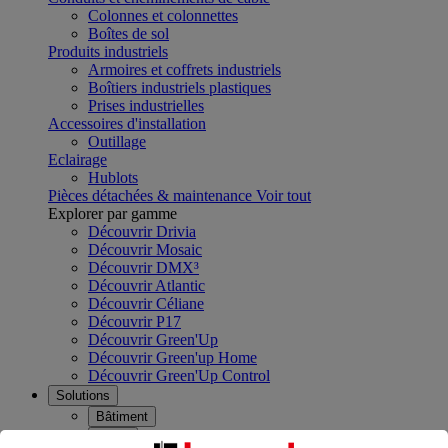
Colonnes et colonnettes
Boîtes de sol
Produits industriels
Armoires et coffrets industriels
Boîtiers industriels plastiques
Prises industrielles
Accessoires d'installation
Outillage
Eclairage
Hublots
Pièces détachées & maintenance
Voir tout
Explorer par gamme
Découvrir Drivia
Découvrir Mosaic
Découvrir DMX³
Découvrir Atlantic
Découvrir Céliane
Découvrir P17
Découvrir Green'Up
Découvrir Green'up Home
Découvrir Green'Up Control
Solutions
Bâtiment
Projet