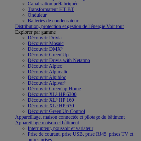
Canalisation préfabriquée
Transformateur HT-BT
Onduleur
Batteries de condensateur
Distribution, protection et gestion de l'énergie
Voir tout
Explorer par gamme
Découvrir Drivia
Découvrir Mosaic
Découvrir DMX³
Découvrir Green'Up
Découvrir Drivia with Netatmo
Découvrir Alptec
Découvrir Alpimatic
Découvrir Alpibloc
Découvrir Alpivar³
Découvrir Green'up Home
Découvrir XL³ HP 6300
Découvrir XL³ HP 160
Découvrir XL³ HP 630
Découvrir Green'Up Control
Appareillage, maison connectée et pilotage du bâtiment
Appareillage maison et bâtiment
Interrupteur, poussoir et variateur
Prise de courant, prise USB, prise RJ45, prises TV et
autres prises