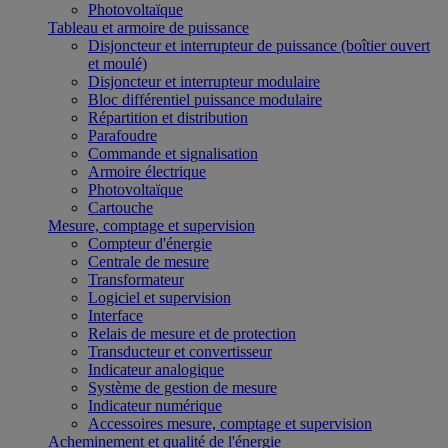
Photovoltaïque
Tableau et armoire de puissance
Disjoncteur et interrupteur de puissance (boîtier ouvert
et moulé)
Disjoncteur et interrupteur modulaire
Bloc différentiel puissance modulaire
Répartition et distribution
Parafoudre
Commande et signalisation
Armoire électrique
Photovoltaïque
Cartouche
Mesure, comptage et supervision
Compteur d'énergie
Centrale de mesure
Transformateur
Logiciel et supervision
Interface
Relais de mesure et de protection
Transducteur et convertisseur
Indicateur analogique
Système de gestion de mesure
Indicateur numérique
Accessoires mesure, comptage et supervision
Acheminement et qualité de l'énergie