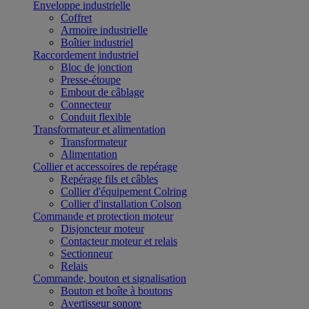
Enveloppe industrielle
Coffret
Armoire industrielle
Boîtier industriel
Raccordement industriel
Bloc de jonction
Presse-étoupe
Embout de câblage
Connecteur
Conduit flexible
Transformateur et alimentation
Transformateur
Alimentation
Collier et accessoires de repérage
Repérage fils et câbles
Collier d'équipement Colring
Collier d'installation Colson
Commande et protection moteur
Disjoncteur moteur
Contacteur moteur et relais
Sectionneur
Relais
Commande, bouton et signalisation
Bouton et boîte à boutons
Avertisseur sonore