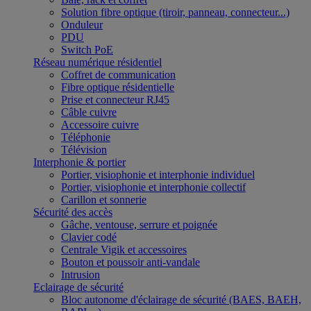
Solution fibre optique (tiroir, panneau, connecteur...)
Onduleur
PDU
Switch PoE
Réseau numérique résidentiel
Coffret de communication
Fibre optique résidentielle
Prise et connecteur RJ45
Câble cuivre
Accessoire cuivre
Téléphonie
Télévision
Interphonie & portier
Portier, visiophonie et interphonie individuel
Portier, visiophonie et interphonie collectif
Carillon et sonnerie
Sécurité des accès
Gâche, ventouse, serrure et poignée
Clavier codé
Centrale Vigik et accessoires
Bouton et poussoir anti-vandale
Intrusion
Eclairage de sécurité
Bloc autonome d'éclairage de sécurité (BAES, BAEH,