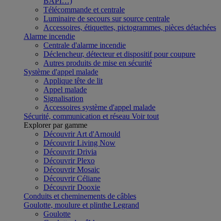
BAPI…)
Télécommande et centrale
Luminaire de secours sur source centrale
Accessoires, étiquettes, pictogrammes, pièces détachées
Alarme incendie
Centrale d'alarme incendie
Déclencheur, détecteur et dispositif pour coupure
Autres produits de mise en sécurité
Système d'appel malade
Applique tête de lit
Appel malade
Signalisation
Accessoires système d'appel malade
Sécurité, communication et réseau
Voir tout
Explorer par gamme
Découvrir Art d'Arnould
Découvrir Living Now
Découvrir Drivia
Découvrir Plexo
Découvrir Mosaic
Découvrir Céliane
Découvrir Dooxie
Conduits et cheminements de câbles
Goulotte, moulure et plinthe Legrand
Goulotte