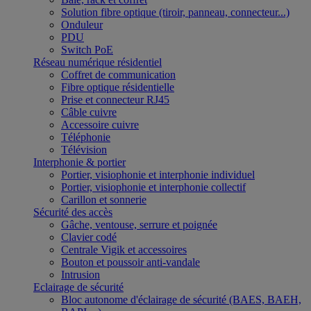
Solution fibre optique (tiroir, panneau, connecteur...)
Onduleur
PDU
Switch PoE
Réseau numérique résidentiel
Coffret de communication
Fibre optique résidentielle
Prise et connecteur RJ45
Câble cuivre
Accessoire cuivre
Téléphonie
Télévision
Interphonie & portier
Portier, visiophonie et interphonie individuel
Portier, visiophonie et interphonie collectif
Carillon et sonnerie
Sécurité des accès
Gâche, ventouse, serrure et poignée
Clavier codé
Centrale Vigik et accessoires
Bouton et poussoir anti-vandale
Intrusion
Eclairage de sécurité
Bloc autonome d'éclairage de sécurité (BAES, BAEH,