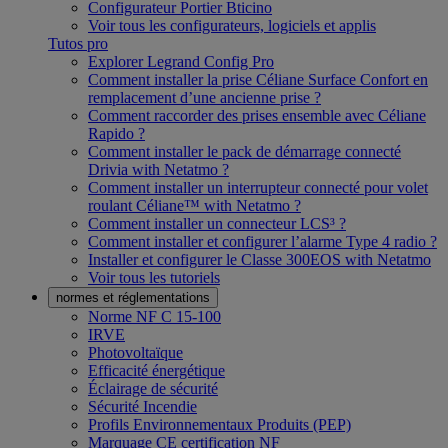
Configurateur Portier Bticino
Voir tous les configurateurs, logiciels et applis
Tutos pro
Explorer Legrand Config Pro
Comment installer la prise Céliane Surface Confort en
remplacement d’une ancienne prise ?
Comment raccorder des prises ensemble avec Céliane
Rapido ?
Comment installer le pack de démarrage connecté
Drivia with Netatmo ?
Comment installer un interrupteur connecté pour volet
roulant Céliane™ with Netatmo ?
Comment installer un connecteur LCS³ ?
Comment installer et configurer l’alarme Type 4 radio ?
Installer et configurer le Classe 300EOS with Netatmo
Voir tous les tutoriels
normes et réglementations
Norme NF C 15-100
IRVE
Photovoltaïque
Efficacité énergétique
Éclairage de sécurité
Sécurité Incendie
Profils Environnementaux Produits (PEP)
Marquage CE certification NF