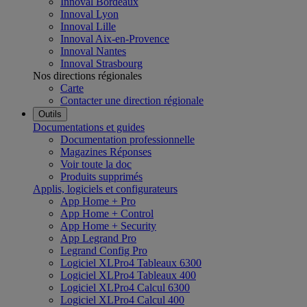
Innoval Bordeaux
Innoval Lyon
Innoval Lille
Innoval Aix-en-Provence
Innoval Nantes
Innoval Strasbourg
Nos directions régionales
Carte
Contacter une direction régionale
Outils
Documentations et guides
Documentation professionnelle
Magazines Réponses
Voir toute la doc
Produits supprimés
Applis, logiciels et configurateurs
App Home + Pro
App Home + Control
App Home + Security
App Legrand Pro
Legrand Config Pro
Logiciel XLPro4 Tableaux 6300
Logiciel XLPro4 Tableaux 400
Logiciel XLPro4 Calcul 6300
Logiciel XLPro4 Calcul 400