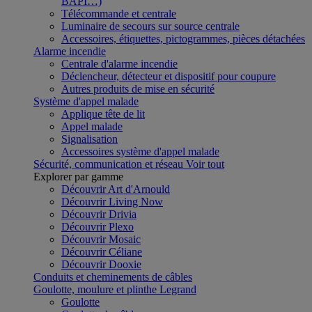
BAPI…)
Télécommande et centrale
Luminaire de secours sur source centrale
Accessoires, étiquettes, pictogrammes, pièces détachées
Alarme incendie
Centrale d'alarme incendie
Déclencheur, détecteur et dispositif pour coupure
Autres produits de mise en sécurité
Système d'appel malade
Applique tête de lit
Appel malade
Signalisation
Accessoires système d'appel malade
Sécurité, communication et réseau
Voir tout
Explorer par gamme
Découvrir Art d'Arnould
Découvrir Living Now
Découvrir Drivia
Découvrir Plexo
Découvrir Mosaic
Découvrir Céliane
Découvrir Dooxie
Conduits et cheminements de câbles
Goulotte, moulure et plinthe Legrand
Goulotte