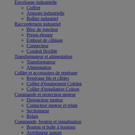
Enveloppe industrielle
Coffret
Armoire industrielle
Boîtier industriel
Raccordement industriel
Bloc de jonction
Presse-étoupe
Embout de câblage
Connecteur
Conduit flexible
Transformateur et alimentation
Transformateur
Alimentation
Collier et accessoires de repérage
Repérage fils et câbles
Collier d'équipement Colring
Collier d'installation Colson
Commande et protection moteur
Disjoncteur moteur
Contacteur moteur et relais
Sectionneur
Relais
Commande, bouton et signalisation
Bouton et boîte à boutons
Avertisseur sonore