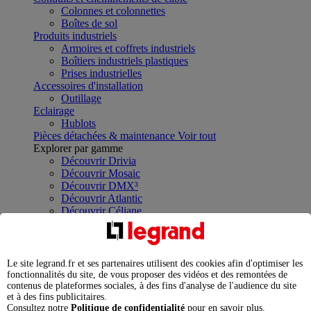
Colonnes et colonnettes
Boîtes de sol
Produits industriels
Armoires et coffrets industriels
Boîtiers industriels plastiques
Prises industrielles
Accessoires d'installation
Outillage
Eclairage
Hublots
Pièces détachées & maintenance
Voir tout
Explorer par gamme
Découvrir Drivia
Découvrir Mosaic
Découvrir DMX³
Découvrir Atlantic
Découvrir Céliane
Découvrir P17
Découvrir Green'Up
Découvrir Green'up Home
Découvrir Green'Up Control
Le site legrand.fr et ses partenaires utilisent des cookies afin d'optimiser les
Solutions
fonctionnalités du site, de vous proposer des vidéos et des remontées de
contenus de plateformes sociales, à des fins d'analyse de l'audience du site
Bâtiment
et à des fins publicitaires.
Projet
Consultez notre
Politique de confidentialité
pour en savoir plus.