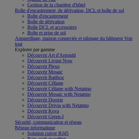
Gestion de la chambre d'hôtel
Boîte d'encastrement, de dérivation, DCL et boîte de sol
Boîte d'encastrement
Boîte de dérivation
Boîte DCL et accessoires
Boîte et prise de sol
Appareillage, maison connectée et pilotage du bâtiment
Voir
tout
Explorer par gamme
Découvrir Art d'Arnould
Découvrir Living Now
Découvrir Plexo
Découvrir Mosaic
Découvrir Batibox
Découvrir Céliane
Découvrir Céliane with Netatmo
Découvrir Mosaic with Netatmo
Découvrir Dooxie
Découvrir Drivia with Netatmo
Découvrir Keva
Découvrir Green-I
Sécurité, communication et réseau
Réseau informatique
Solution cuivre RJ45
Baie, rack et coffret