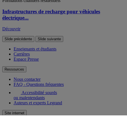
Formations chantiers résidentiels
Infrastructures de recharge pour véhicules
électrique...
Découvrir
Slide précédente
Slide suivante
Enseignants et étudiants
Carrières
Espace Presse
Ressources
Nous contacter
FAQ - Questions fréquentes
Accessibilité sourds
ou malentendants
Auteurs et experts Legrand
Site internet
Plan du site