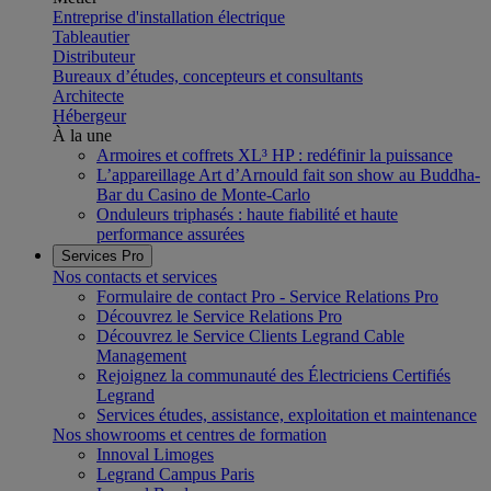
Entreprise d'installation électrique
Tableautier
Distributeur
Bureaux d’études, concepteurs et consultants
Architecte
Hébergeur
À la une
Armoires et coffrets XL³ HP : redéfinir la puissance
L’appareillage Art d’Arnould fait son show au Buddha-
Bar du Casino de Monte-Carlo
Onduleurs triphasés : haute fiabilité et haute
performance assurées
Services Pro
Nos contacts et services
Formulaire de contact Pro - Service Relations Pro
Découvrez le Service Relations Pro
Découvrez le Service Clients Legrand Cable
Management
Rejoignez la communauté des Électriciens Certifiés
Legrand
Services études, assistance, exploitation et maintenance
Nos showrooms et centres de formation
Innoval Limoges
Legrand Campus Paris