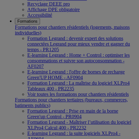
Recyclage DEEE pro
Affichage DPE obligatoire
Accessibilité
Formations
Formations pour chantiers résidentiels (logements, maisons
individuelles)
Formation Legrand : devenir expert des solutions
connectées Legrand pour mieux vendre et gagner du
temps - PR1205
E-learning Legrand : Home + Control : optimiser les
consommations et suivre son autoconsommation -
AF0207
E-learning Legrand : l'offre de bornes de recharge
Green'UP HOME - AF0904
Formation Legrand : La maîtrise du logiciel XLPro4
Tableaux 400 - PR2235
Voir toutes les formations pour chantiers résidentiels
Formations pour chantiers tertiaires (bureaux, commerces,
batiments publics)
Formation Legrand : Prise en main de la borne
Green'up Control - PR0904
Formation Legrand - Maîtriser l’utilisation du logiciel
XLPro4 Calcul 400 - PR2232
E-learning Legrand : la suite logiciels XLPro4 -
AF0604