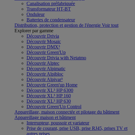
Canalisation préfabriquée
Transformateur HT-BT
Onduleur
Batteries de condensateur
Distribution, protection et gestion de l'énergie
Voir tout
Explorer par gamme
Découvrir Drivia
Découvrir Mosaic
Découvrir DMX³
Découvrir Green'Up
Découvrir Drivia with Netatmo
Découvrir Alptec
Découvrir Alpimatic
Découvrir Alpibloc
Découvrir Alpivar³
Découvrir Green'up Home
Découvrir XL³ HP 6300
Découvrir XL³ HP 160
Découvrir XL³ HP 630
Découvrir Green'Up Control
Appareillage, maison connectée et pilotage du bâtiment
Appareillage maison et bâtiment
Interrupteur, poussoir et variateur
Prise de courant, prise USB, prise RJ45, prises TV et
autres prises