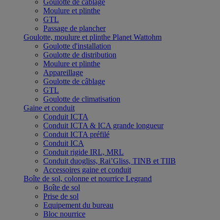
Goulotte de câblage
Moulure et plinthe
GTL
Passage de plancher
Goulotte, moulure et plinthe Planet Wattohm
Goulotte d'installation
Goulotte de distribution
Moulure et plinthe
Appareillage
Goulotte de câblage
GTL
Goulotte de climatisation
Gaine et conduit
Conduit ICTA
Conduit ICTA & ICA grande longueur
Conduit ICTA préfilé
Conduit ICA
Conduit rigide IRL, MRL
Conduit duogliss, Rai’Gliss, TINB et TIIB
Accessoires gaine et conduit
Boîte de sol, colonne et nourrice Legrand
Boîte de sol
Prise de sol
Equipement du bureau
Bloc nourrice