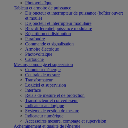
Photovoltaïque
Tableau et armoire de puissance
Disjoncteur et interrupteur de puissance (boîtier ouvert
et moulé)
Disjoncteur et interrupteur modulaire
Bloc différentiel puissance modulaire
Répartition et distribution
Parafoudre
Commande et signalisation
Armoire électrique
Photovoltaïque
Cartouche
Mesure, comptage et supervision
Compteur d'énergie
Centrale de mesure
Transformateur
Logiciel et supervision
Interface
Relais de mesure et de protection
Transducteur et convertisseur
Indicateur analogique
Système de gestion de mesure
Indicateur numérique
Accessoires mesure, comptage et supervision
Acheminement et qualité de l'énergie