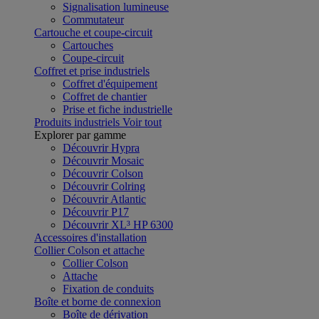
Signalisation lumineuse
Commutateur
Cartouche et coupe-circuit
Cartouches
Coupe-circuit
Coffret et prise industriels
Coffret d'équipement
Coffret de chantier
Prise et fiche industrielle
Produits industriels
Voir tout
Explorer par gamme
Découvrir Hypra
Découvrir Mosaic
Découvrir Colson
Découvrir Colring
Découvrir Atlantic
Découvrir P17
Découvrir XL³ HP 6300
Accessoires d'installation
Collier Colson et attache
Collier Colson
Attache
Fixation de conduits
Boîte et borne de connexion
Boîte de dérivation