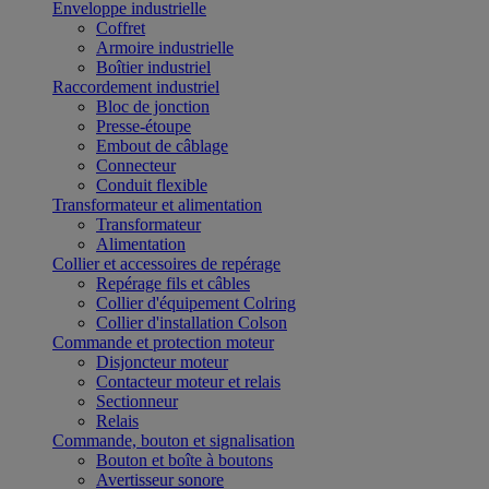
Enveloppe industrielle
Coffret
Armoire industrielle
Boîtier industriel
Raccordement industriel
Bloc de jonction
Presse-étoupe
Embout de câblage
Connecteur
Conduit flexible
Transformateur et alimentation
Transformateur
Alimentation
Collier et accessoires de repérage
Repérage fils et câbles
Collier d'équipement Colring
Collier d'installation Colson
Commande et protection moteur
Disjoncteur moteur
Contacteur moteur et relais
Sectionneur
Relais
Commande, bouton et signalisation
Bouton et boîte à boutons
Avertisseur sonore