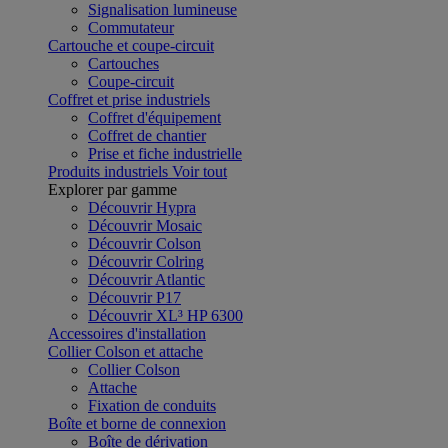
Signalisation lumineuse
Commutateur
Cartouche et coupe-circuit
Cartouches
Coupe-circuit
Coffret et prise industriels
Coffret d'équipement
Coffret de chantier
Prise et fiche industrielle
Produits industriels
Voir tout
Explorer par gamme
Découvrir Hypra
Découvrir Mosaic
Découvrir Colson
Découvrir Colring
Découvrir Atlantic
Découvrir P17
Découvrir XL³ HP 6300
Accessoires d'installation
Collier Colson et attache
Collier Colson
Attache
Fixation de conduits
Boîte et borne de connexion
Boîte de dérivation