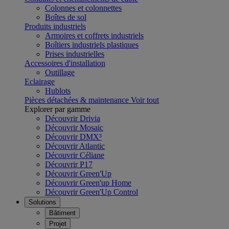
Colonnes et colonnettes
Boîtes de sol
Produits industriels
Armoires et coffrets industriels
Boîtiers industriels plastiques
Prises industrielles
Accessoires d'installation
Outillage
Eclairage
Hublots
Pièces détachées & maintenance
Voir tout
Explorer par gamme
Découvrir Drivia
Découvrir Mosaic
Découvrir DMX³
Découvrir Atlantic
Découvrir Céliane
Découvrir P17
Découvrir Green'Up
Découvrir Green'up Home
Découvrir Green'Up Control
Solutions
Bâtiment
Projet