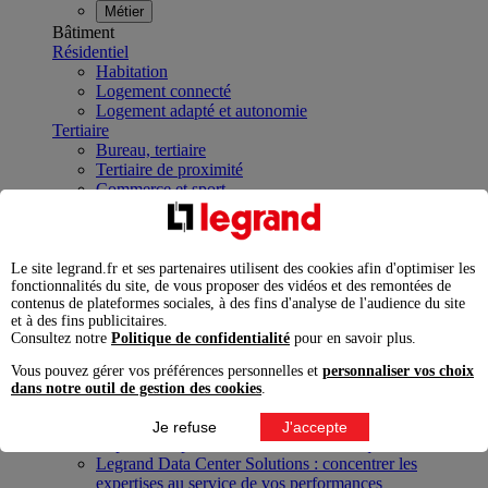
Métier
Bâtiment
Résidentiel
Habitation
Logement connecté
Logement adapté et autonomie
Tertiaire
Bureau, tertiaire
Tertiaire de proximité
Commerce et sport
Hôtellerie
Mobilier de bureau, lieux de vie
Public et santé
Bâtiment public
Le site legrand.fr et ses partenaires utilisent des cookies afin d'optimiser les
fonctionnalités du site, de vous proposer des vidéos et des remontées de
Établissement de santé
contenus de plateformes sociales, à des fins d'analyse de l'audience du site
Infrastructures et industries
et à des fins publicitaires.
Data Center
Consultez notre
Politique de confidentialité
pour en savoir plus.
Industrie
Infrastructures
Vous pouvez gérer vos préférences personnelles et
personnaliser vos choix
À la une
dans notre outil de gestion des cookies
.
Contrôler et planifier le fonctionnement des appareils
électriques avec le contacteur connecté
Je refuse
J'accepte
Répartir et optimiser son tableau électrique
Legrand Data Center Solutions : concentrer les
expertises au service de vos performances