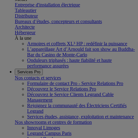
Entreprise d'installation électrique
Tableautier
Distributeur
Bureaux d’études, concepteurs et consultants
Architecte
Hébergeur
À la une
Armoires et coffrets XL³ HP : redéfinir la puissance
L’appareillage Art d’Arnould fait son show au Buddha-
Bar du Casino de Monte-Carlo
Onduleurs triphasés : haute fiabilité et haute
performance assurées
Services Pro
Nos contacts et services
Formulaire de contact Pro - Service Relations Pro
Découvrez le Service Relations Pro
Découvrez le Service Clients Legrand Cable
Management
Rejoignez la communauté des Électriciens Certifiés
Legrand
Services études, assistance, exploitation et maintenance
Nos showrooms et centres de formation
Innoval Limoges
Legrand Campus Paris