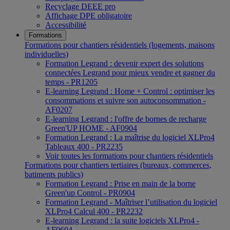
Recyclage DEEE pro
Affichage DPE obligatoire
Accessibilité
Formations
Formations pour chantiers résidentiels (logements, maisons
individuelles)
Formation Legrand : devenir expert des solutions
connectées Legrand pour mieux vendre et gagner du
temps - PR1205
E-learning Legrand : Home + Control : optimiser les
consommations et suivre son autoconsommation -
AF0207
E-learning Legrand : l'offre de bornes de recharge
Green'UP HOME - AF0904
Formation Legrand : La maîtrise du logiciel XLPro4
Tableaux 400 - PR2235
Voir toutes les formations pour chantiers résidentiels
Formations pour chantiers tertiaires (bureaux, commerces,
batiments publics)
Formation Legrand : Prise en main de la borne
Green'up Control - PR0904
Formation Legrand - Maîtriser l’utilisation du logiciel
XLPro4 Calcul 400 - PR2232
E-learning Legrand : la suite logiciels XLPro4 -
AF0604