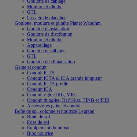
Goulotte de câblage
Moulure et plinthe
GTL
Passage de plancher
Goulotte, moulure et plinthe Planet Wattohm
Goulotte d'installation
Goulotte de distribution
Moulure et plinthe
Appareillage
Goulotte de câblage
GTL
Goulotte de climatisation
Gaine et conduit
Conduit ICTA
Conduit ICTA & ICA grande longueur
Conduit ICTA préfilé
Conduit ICA
Conduit rigide IRL, MRL
Conduit duogliss, Rai’Gliss, TINB et TIIB
Accessoires gaine et conduit
Boîte de sol, colonne et nourrice Legrand
Boîte de sol
Prise de sol
Equipement du bureau
Bloc nourrice