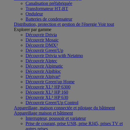
Canalisation préfabriquée
Transformateur HT-BT
Onduleur
Batteries de condensateur
Distribution, protection et gestion de l'énergie
Voir tout
Explorer par gamme
Découvrir Drivia
Découvrir Mosaic
Découvrir DMX³
Découvrir Green'Up
Découvrir Drivia with Netatmo
Découvrir Alptec
Découvrir Alpimatic
Découvrir Alpibloc
Découvrir Alpivar³
Découvrir Green'up Home
Découvrir XL³ HP 6300
Découvrir XL³ HP 160
Découvrir XL³ HP 630
Découvrir Green'Up Control
Appareillage, maison connectée et pilotage du bâtiment
Appareillage maison et bâtiment
Interrupteur, poussoir et variateur
Prise de courant, prise USB, prise RJ45, prises TV et
autres prises