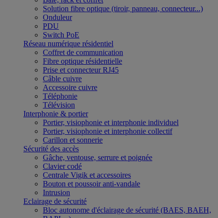
Solution fibre optique (tiroir, panneau, connecteur...)
Onduleur
PDU
Switch PoE
Réseau numérique résidentiel
Coffret de communication
Fibre optique résidentielle
Prise et connecteur RJ45
Câble cuivre
Accessoire cuivre
Téléphonie
Télévision
Interphonie & portier
Portier, visiophonie et interphonie individuel
Portier, visiophonie et interphonie collectif
Carillon et sonnerie
Sécurité des accès
Gâche, ventouse, serrure et poignée
Clavier codé
Centrale Vigik et accessoires
Bouton et poussoir anti-vandale
Intrusion
Eclairage de sécurité
Bloc autonome d'éclairage de sécurité (BAES, BAEH,