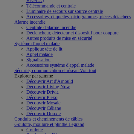
BAPI…)
Télécommande et centrale
Luminaire de secours sur source centrale
Accessoires, étiquettes, pictogrammes, pièces détachées
Alarme incendie
Centrale d'alarme incendie
Déclencheur, détecteur et dispositif pour coupure
Autres produits de mise en sécurité
Système d'appel malade
Applique tête de lit
Appel malade
Signalisation
Accessoires système d'appel malade
Sécurité, communication et réseau
Voir tout
Explorer par gamme
Découvrir Art d'Arnould
Découvrir Living Now
Découvrir Drivia
Découvrir Plexo
Découvrir Mosaic
Découvrir Céliane
Découvrir Dooxie
Conduits et cheminements de câbles
Goulotte, moulure et plinthe Legrand
Goulotte