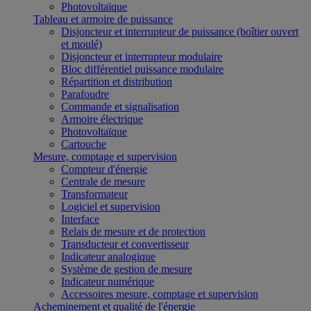
Photovoltaïque
Tableau et armoire de puissance
Disjoncteur et interrupteur de puissance (boîtier ouvert
et moulé)
Disjoncteur et interrupteur modulaire
Bloc différentiel puissance modulaire
Répartition et distribution
Parafoudre
Commande et signalisation
Armoire électrique
Photovoltaïque
Cartouche
Mesure, comptage et supervision
Compteur d'énergie
Centrale de mesure
Transformateur
Logiciel et supervision
Interface
Relais de mesure et de protection
Transducteur et convertisseur
Indicateur analogique
Système de gestion de mesure
Indicateur numérique
Accessoires mesure, comptage et supervision
Acheminement et qualité de l'énergie