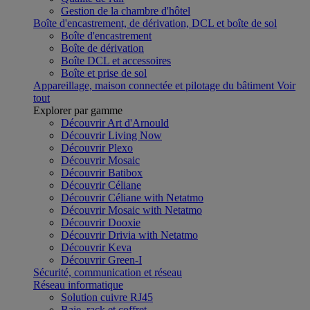
Gestion de la chambre d'hôtel
Boîte d'encastrement, de dérivation, DCL et boîte de sol
Boîte d'encastrement
Boîte de dérivation
Boîte DCL et accessoires
Boîte et prise de sol
Appareillage, maison connectée et pilotage du bâtiment
Voir
tout
Explorer par gamme
Découvrir Art d'Arnould
Découvrir Living Now
Découvrir Plexo
Découvrir Mosaic
Découvrir Batibox
Découvrir Céliane
Découvrir Céliane with Netatmo
Découvrir Mosaic with Netatmo
Découvrir Dooxie
Découvrir Drivia with Netatmo
Découvrir Keva
Découvrir Green-I
Sécurité, communication et réseau
Réseau informatique
Solution cuivre RJ45
Baie, rack et coffret