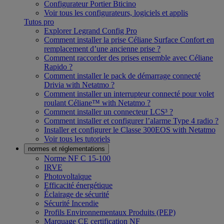
Configurateur Portier Bticino
Voir tous les configurateurs, logiciels et applis
Tutos pro
Explorer Legrand Config Pro
Comment installer la prise Céliane Surface Confort en
remplacement d’une ancienne prise ?
Comment raccorder des prises ensemble avec Céliane
Rapido ?
Comment installer le pack de démarrage connecté
Drivia with Netatmo ?
Comment installer un interrupteur connecté pour volet
roulant Céliane™ with Netatmo ?
Comment installer un connecteur LCS³ ?
Comment installer et configurer l’alarme Type 4 radio ?
Installer et configurer le Classe 300EOS with Netatmo
Voir tous les tutoriels
normes et réglementations
Norme NF C 15-100
IRVE
Photovoltaïque
Efficacité énergétique
Éclairage de sécurité
Sécurité Incendie
Profils Environnementaux Produits (PEP)
Marquage CE certification NF