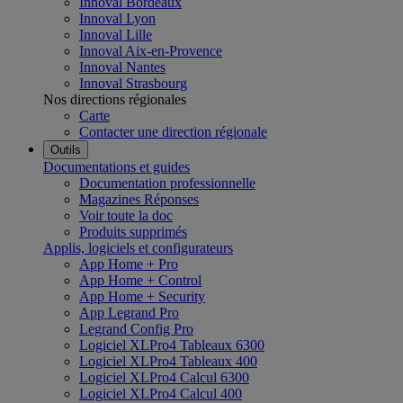
Innoval Bordeaux
Innoval Lyon
Innoval Lille
Innoval Aix-en-Provence
Innoval Nantes
Innoval Strasbourg
Nos directions régionales
Carte
Contacter une direction régionale
Outils
Documentations et guides
Documentation professionnelle
Magazines Réponses
Voir toute la doc
Produits supprimés
Applis, logiciels et configurateurs
App Home + Pro
App Home + Control
App Home + Security
App Legrand Pro
Legrand Config Pro
Logiciel XLPro4 Tableaux 6300
Logiciel XLPro4 Tableaux 400
Logiciel XLPro4 Calcul 6300
Logiciel XLPro4 Calcul 400