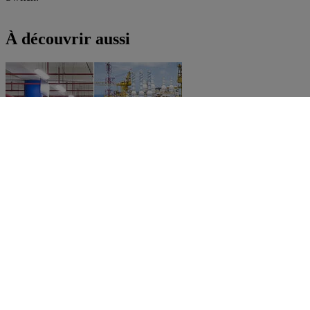
À découvrir aussi
Nouveautés PRO
Atlantic et Marina : châssis modulaires en kit ou à
composer
Découvrir