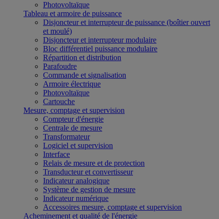
Photovoltaïque
Tableau et armoire de puissance
Disjoncteur et interrupteur de puissance (boîtier ouvert
et moulé)
Disjoncteur et interrupteur modulaire
Bloc différentiel puissance modulaire
Répartition et distribution
Parafoudre
Commande et signalisation
Armoire électrique
Photovoltaïque
Cartouche
Mesure, comptage et supervision
Compteur d'énergie
Centrale de mesure
Transformateur
Logiciel et supervision
Interface
Relais de mesure et de protection
Transducteur et convertisseur
Indicateur analogique
Système de gestion de mesure
Indicateur numérique
Accessoires mesure, comptage et supervision
Acheminement et qualité de l'énergie