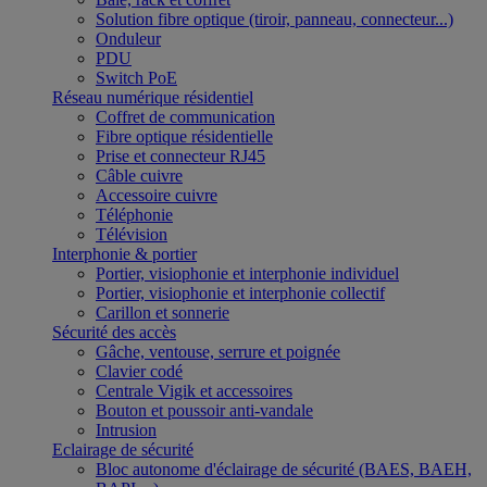
Solution fibre optique (tiroir, panneau, connecteur...)
Onduleur
PDU
Switch PoE
Réseau numérique résidentiel
Coffret de communication
Fibre optique résidentielle
Prise et connecteur RJ45
Câble cuivre
Accessoire cuivre
Téléphonie
Télévision
Interphonie & portier
Portier, visiophonie et interphonie individuel
Portier, visiophonie et interphonie collectif
Carillon et sonnerie
Sécurité des accès
Gâche, ventouse, serrure et poignée
Clavier codé
Centrale Vigik et accessoires
Bouton et poussoir anti-vandale
Intrusion
Eclairage de sécurité
Bloc autonome d'éclairage de sécurité (BAES, BAEH,