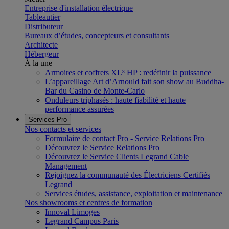
Entreprise d'installation électrique
Tableautier
Distributeur
Bureaux d’études, concepteurs et consultants
Architecte
Hébergeur
À la une
Armoires et coffrets XL³ HP : redéfinir la puissance
L’appareillage Art d’Arnould fait son show au Buddha-
Bar du Casino de Monte-Carlo
Onduleurs triphasés : haute fiabilité et haute
performance assurées
Services Pro
Nos contacts et services
Formulaire de contact Pro - Service Relations Pro
Découvrez le Service Relations Pro
Découvrez le Service Clients Legrand Cable
Management
Rejoignez la communauté des Électriciens Certifiés
Legrand
Services études, assistance, exploitation et maintenance
Nos showrooms et centres de formation
Innoval Limoges
Legrand Campus Paris