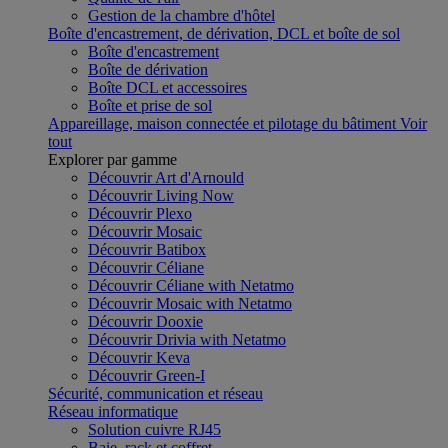
Gestion de la chambre d'hôtel
Boîte d'encastrement, de dérivation, DCL et boîte de sol
Boîte d'encastrement
Boîte de dérivation
Boîte DCL et accessoires
Boîte et prise de sol
Appareillage, maison connectée et pilotage du bâtiment
Voir
tout
Explorer par gamme
Découvrir Art d'Arnould
Découvrir Living Now
Découvrir Plexo
Découvrir Mosaic
Découvrir Batibox
Découvrir Céliane
Découvrir Céliane with Netatmo
Découvrir Mosaic with Netatmo
Découvrir Dooxie
Découvrir Drivia with Netatmo
Découvrir Keva
Découvrir Green-I
Sécurité, communication et réseau
Réseau informatique
Solution cuivre RJ45
Baie, rack et coffret