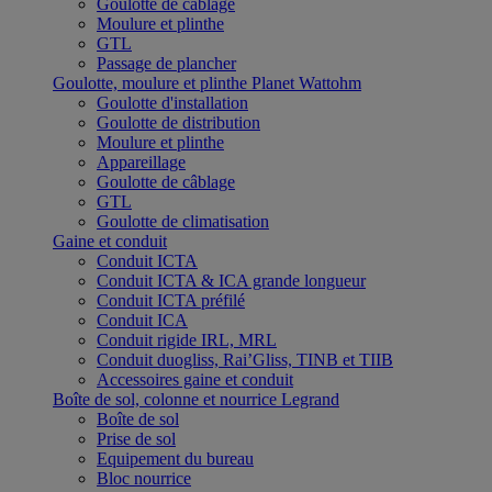
Goulotte de câblage
Moulure et plinthe
GTL
Passage de plancher
Goulotte, moulure et plinthe Planet Wattohm
Goulotte d'installation
Goulotte de distribution
Moulure et plinthe
Appareillage
Goulotte de câblage
GTL
Goulotte de climatisation
Gaine et conduit
Conduit ICTA
Conduit ICTA & ICA grande longueur
Conduit ICTA préfilé
Conduit ICA
Conduit rigide IRL, MRL
Conduit duogliss, Rai’Gliss, TINB et TIIB
Accessoires gaine et conduit
Boîte de sol, colonne et nourrice Legrand
Boîte de sol
Prise de sol
Equipement du bureau
Bloc nourrice