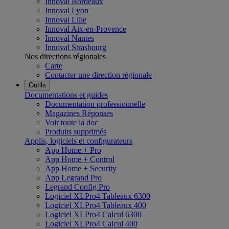
Innoval Bordeaux
Innoval Lyon
Innoval Lille
Innoval Aix-en-Provence
Innoval Nantes
Innoval Strasbourg
Nos directions régionales
Carte
Contacter une direction régionale
Outils
Documentations et guides
Documentation professionnelle
Magazines Réponses
Voir toute la doc
Produits supprimés
Applis, logiciels et configurateurs
App Home + Pro
App Home + Control
App Home + Security
App Legrand Pro
Legrand Config Pro
Logiciel XLPro4 Tableaux 6300
Logiciel XLPro4 Tableaux 400
Logiciel XLPro4 Calcul 6300
Logiciel XLPro4 Calcul 400