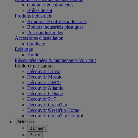
Colonnes et colonnettes
Boîtes de sol
Produits industriels
Armoires et coffrets industriels
Boîtiers industriels plastiques
Prises industrielles
Accessoires d'installation
Outillage
Eclairage
Hublots
Pièces détachées & maintenance
Voir tout
Explorer par gamme
Découvrir Drivia
Découvrir Mosaic
Découvrir DMX³
Découvrir Atlantic
Découvrir Céliane
Découvrir P17
Découvrir Green'Up
Découvrir Green'up Home
Découvrir Green'Up Control
Solutions
Bâtiment
Projet