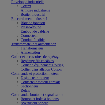
Enveloppe industrielle
Coffret
Armoire industrielle
Boîtier industriel
Raccordement industriel
Bloc de jonction
Presse-étoupe
Embout de câblage
Connecteur
Conduit flexible
Transformateur et alimentation
Transformateur
Alimentation
Collier et accessoires de repérage
Repérage fils et câbles
Collier d'équipement Colring
Collier d'installation Colson
Commande et protection moteur
Disjoncteur moteur
Contacteur moteur et relais
Sectionneur
Relais
Commande, bouton et signalisation
Bouton et boîte à boutons
Avertisseur sonore