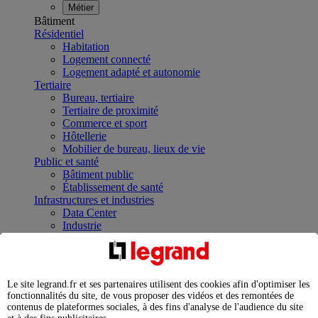
Métier
Bâtiment
Résidentiel
Habitation
Logement connecté
Logement adapté et autonomie
Tertiaire
Bureau, tertiaire
Tertiaire de proximité
Commerce et sport
Hôtellerie
Mobilier de bureau, lieux de vie
Public et santé
Bâtiment public
Établissement de santé
Infrastructures et industries
Data Center
Industrie
Infrastructures
À la une
Contrôler et planifier le fonctionnement des appareils
électriques avec le contacteur connecté
Le site legrand.fr et ses partenaires utilisent des cookies afin d'optimiser les
Répartir et optimiser son tableau électrique
fonctionnalités du site, de vous proposer des vidéos et des remontées de
Legrand Data Center Solutions : concentrer les
contenus de plateformes sociales, à des fins d'analyse de l'audience du site
expertises au service de vos performances