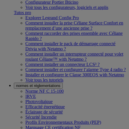
Configurateur Portier Bticino
Voir tous les configurateurs, logiciels et applis
Tutos pro
Explorer Legrand Config Pro
Comment installer la prise Céliane Surface Confort en
remplacement d’une ancienne prise ?
Comment raccorder des prises ensemble avec Céliane
Rapido ?
Comment installer le pack de démarrage connecté
Drivia with Netatmo ?
Comment installer un interrupteur connecté pour volet
roulant Céliane™ with Netatmo ?
Comment installer un connecteur LCS³ ?
Comment installer et configurer l’alarme Type 4 radio ?
Installer et configurer le Classe 300EOS with Netatmo
Voir tous les tutoriels
normes et réglementations
Norme NF C 15-100
IRVE
Photovoltaïque
Efficacité énergétique
Éclairage de sécurité
Sécurité Incendie
Profils Environnementaux Produits (PEP)
Marquage CE certification NF