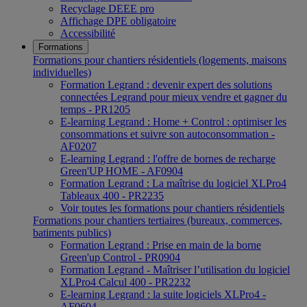
Recyclage DEEE pro
Affichage DPE obligatoire
Accessibilité
Formations
Formations pour chantiers résidentiels (logements, maisons
individuelles)
Formation Legrand : devenir expert des solutions
connectées Legrand pour mieux vendre et gagner du
temps - PR1205
E-learning Legrand : Home + Control : optimiser les
consommations et suivre son autoconsommation -
AF0207
E-learning Legrand : l'offre de bornes de recharge
Green'UP HOME - AF0904
Formation Legrand : La maîtrise du logiciel XLPro4
Tableaux 400 - PR2235
Voir toutes les formations pour chantiers résidentiels
Formations pour chantiers tertiaires (bureaux, commerces,
batiments publics)
Formation Legrand : Prise en main de la borne
Green'up Control - PR0904
Formation Legrand - Maîtriser l’utilisation du logiciel
XLPro4 Calcul 400 - PR2232
E-learning Legrand : la suite logiciels XLPro4 -
AF0604