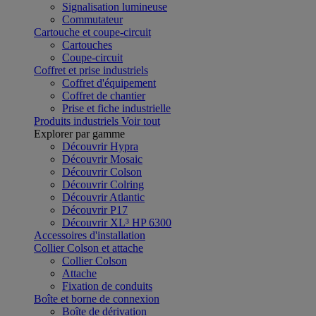
Signalisation lumineuse
Commutateur
Cartouche et coupe-circuit
Cartouches
Coupe-circuit
Coffret et prise industriels
Coffret d'équipement
Coffret de chantier
Prise et fiche industrielle
Produits industriels
Voir tout
Explorer par gamme
Découvrir Hypra
Découvrir Mosaic
Découvrir Colson
Découvrir Colring
Découvrir Atlantic
Découvrir P17
Découvrir XL³ HP 6300
Accessoires d'installation
Collier Colson et attache
Collier Colson
Attache
Fixation de conduits
Boîte et borne de connexion
Boîte de dérivation