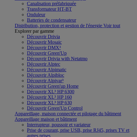
Canalisation préfabriquée
Transformateur HT-BT
Onduleur
Batteries de condensateur
Distribution, protection et gestion de l'énergie
Voir tout
Explorer par gamme
Découvrir Drivia
Découvrir Mosaic
Découvrir DMX³
Découvrir Green'Up
Découvrir Drivia with Netatmo
Découvrir Alptec
Découvrir Alpimatic
Découvrir Alpibloc
Découvrir Alpivar³
Découvrir Green'up Home
Découvrir XL³ HP 6300
Découvrir XL³ HP 160
Découvrir XL³ HP 630
Découvrir Green'Up Control
Appareillage, maison connectée et pilotage du bâtiment
Appareillage maison et bâtiment
Interrupteur, poussoir et variateur
Prise de courant, prise USB, prise RJ45, prises TV et
autres prises