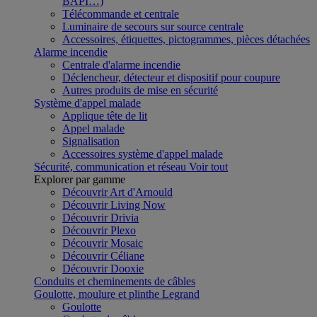
BAPI…)
Télécommande et centrale
Luminaire de secours sur source centrale
Accessoires, étiquettes, pictogrammes, pièces détachées
Alarme incendie
Centrale d'alarme incendie
Déclencheur, détecteur et dispositif pour coupure
Autres produits de mise en sécurité
Système d'appel malade
Applique tête de lit
Appel malade
Signalisation
Accessoires système d'appel malade
Sécurité, communication et réseau
Voir tout
Explorer par gamme
Découvrir Art d'Arnould
Découvrir Living Now
Découvrir Drivia
Découvrir Plexo
Découvrir Mosaic
Découvrir Céliane
Découvrir Dooxie
Conduits et cheminements de câbles
Goulotte, moulure et plinthe Legrand
Goulotte