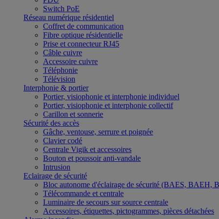
Switch PoE
Réseau numérique résidentiel
Coffret de communication
Fibre optique résidentielle
Prise et connecteur RJ45
Câble cuivre
Accessoire cuivre
Téléphonie
Télévision
Interphonie & portier
Portier, visiophonie et interphonie individuel
Portier, visiophonie et interphonie collectif
Carillon et sonnerie
Sécurité des accès
Gâche, ventouse, serrure et poignée
Clavier codé
Centrale Vigik et accessoires
Bouton et poussoir anti-vandale
Intrusion
Eclairage de sécurité
Bloc autonome d'éclairage de sécurité (BAES, BAEH,
Télécommande et centrale
Luminaire de secours sur source centrale
Accessoires, étiquettes, pictogrammes, pièces détachées