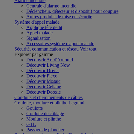
Alarme incendie
Centrale d'alarme incendie
Déclencheur, détecteur et dispositif pour coupure
Autres produits de mise en sécurité
Système d'appel malade
Applique tête de lit
Appel malade
Signalisation
Accessoires système d'appel malade
Sécurité, communication et réseau
Voir tout
Explorer par gamme
Découvrir Art d'Arnould
Découvrir Living Now
Découvrir Drivia
Découvrir Plexo
Découvrir Mosaic
Découvrir Céliane
Découvrir Dooxie
Conduits et cheminements de câbles
Goulotte, moulure et plinthe Legrand
Goulotte
Goulotte de câblage
Moulure et plinthe
GTL
Passage de plancher