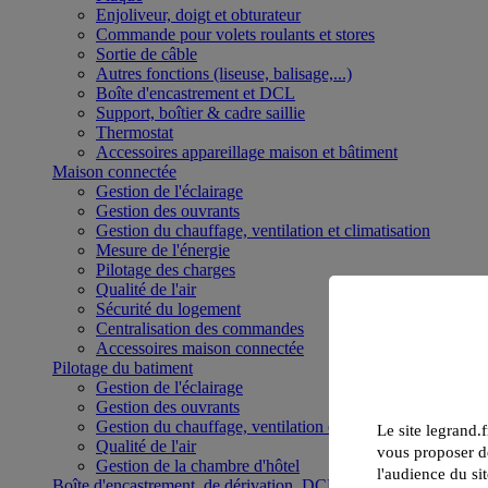
Enjoliveur, doigt et obturateur
Commande pour volets roulants et stores
Sortie de câble
Autres fonctions (liseuse, balisage,...)
Boîte d'encastrement et DCL
Support, boîtier & cadre saillie
Thermostat
Accessoires appareillage maison et bâtiment
Maison connectée
Gestion de l'éclairage
Gestion des ouvrants
Gestion du chauffage, ventilation et climatisation
Mesure de l'énergie
Pilotage des charges
Qualité de l'air
Sécurité du logement
Centralisation des commandes
Accessoires maison connectée
Pilotage du batiment
Gestion de l'éclairage
Gestion des ouvrants
Gestion du chauffage, ventilation et climatisation
Le site legrand.f
Qualité de l'air
vous proposer de
Gestion de la chambre d'hôtel
l'audience du sit
Boîte d'encastrement, de dérivation, DCL et boîte de sol