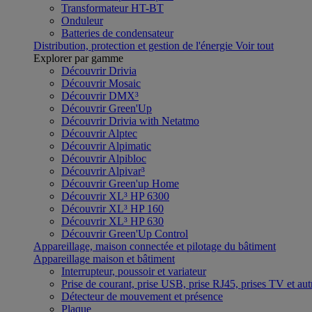
Transformateur HT-BT
Onduleur
Batteries de condensateur
Distribution, protection et gestion de l'énergie
Voir tout
Explorer par gamme
Découvrir Drivia
Découvrir Mosaic
Découvrir DMX³
Découvrir Green'Up
Découvrir Drivia with Netatmo
Découvrir Alptec
Découvrir Alpimatic
Découvrir Alpibloc
Découvrir Alpivar³
Découvrir Green'up Home
Découvrir XL³ HP 6300
Découvrir XL³ HP 160
Découvrir XL³ HP 630
Découvrir Green'Up Control
Appareillage, maison connectée et pilotage du bâtiment
Appareillage maison et bâtiment
Interrupteur, poussoir et variateur
Prise de courant, prise USB, prise RJ45, prises TV et aut
Détecteur de mouvement et présence
Plaque