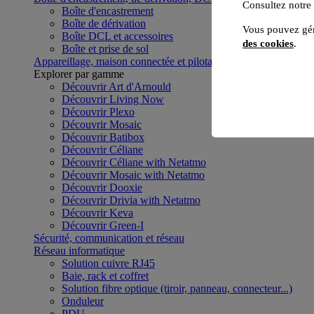
Consultez notre
Boîte d'encastrement
Boîte de dérivation
Vous pouvez gér
Boîte DCL et accessoires
des cookies
.
Boîte et prise de sol
Appareillage, maison connectée et pilotage du bâtiment
Voir to
Explorer par gamme
Découvrir Art d'Arnould
Découvrir Living Now
Découvrir Plexo
Découvrir Mosaic
Découvrir Batibox
Découvrir Céliane
Découvrir Céliane with Netatmo
Découvrir Mosaic with Netatmo
Découvrir Dooxie
Découvrir Drivia with Netatmo
Découvrir Keva
Découvrir Green-I
Sécurité, communication et réseau
Réseau informatique
Solution cuivre RJ45
Baie, rack et coffret
Solution fibre optique (tiroir, panneau, connecteur...)
Onduleur
PDU