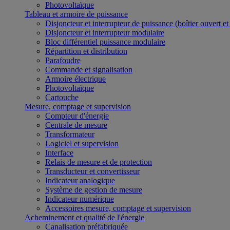
Photovoltaïque
Tableau et armoire de puissance
Disjoncteur et interrupteur de puissance (boîtier ouvert e
Disjoncteur et interrupteur modulaire
Bloc différentiel puissance modulaire
Répartition et distribution
Parafoudre
Commande et signalisation
Armoire électrique
Photovoltaïque
Cartouche
Mesure, comptage et supervision
Compteur d'énergie
Centrale de mesure
Transformateur
Logiciel et supervision
Interface
Relais de mesure et de protection
Transducteur et convertisseur
Indicateur analogique
Système de gestion de mesure
Indicateur numérique
Accessoires mesure, comptage et supervision
Acheminement et qualité de l'énergie
Canalisation préfabriquée