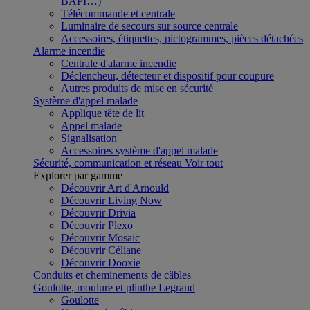
BAPI…)
Télécommande et centrale
Luminaire de secours sur source centrale
Accessoires, étiquettes, pictogrammes, pièces détachées
Alarme incendie
Centrale d'alarme incendie
Déclencheur, détecteur et dispositif pour coupure
Autres produits de mise en sécurité
Système d'appel malade
Applique tête de lit
Appel malade
Signalisation
Accessoires système d'appel malade
Sécurité, communication et réseau
Voir tout
Explorer par gamme
Découvrir Art d'Arnould
Découvrir Living Now
Découvrir Drivia
Découvrir Plexo
Découvrir Mosaic
Découvrir Céliane
Découvrir Dooxie
Conduits et cheminements de câbles
Goulotte, moulure et plinthe Legrand
Goulotte