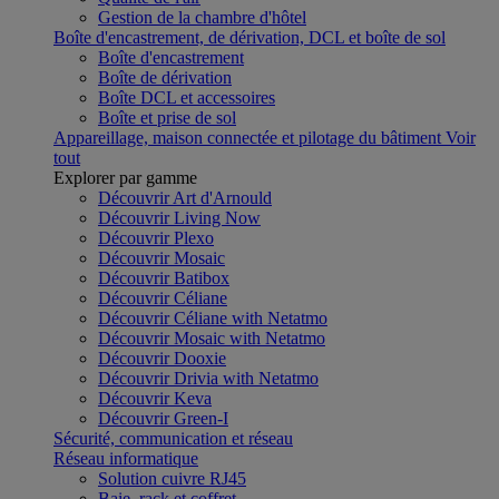
Gestion de la chambre d'hôtel
Boîte d'encastrement, de dérivation, DCL et boîte de sol
Boîte d'encastrement
Boîte de dérivation
Boîte DCL et accessoires
Boîte et prise de sol
Appareillage, maison connectée et pilotage du bâtiment
Voir
tout
Explorer par gamme
Découvrir Art d'Arnould
Découvrir Living Now
Découvrir Plexo
Découvrir Mosaic
Découvrir Batibox
Découvrir Céliane
Découvrir Céliane with Netatmo
Découvrir Mosaic with Netatmo
Découvrir Dooxie
Découvrir Drivia with Netatmo
Découvrir Keva
Découvrir Green-I
Sécurité, communication et réseau
Réseau informatique
Solution cuivre RJ45
Baie, rack et coffret