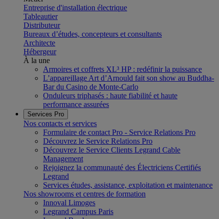
Entreprise d'installation électrique
Tableautier
Distributeur
Bureaux d’études, concepteurs et consultants
Architecte
Hébergeur
À la une
Armoires et coffrets XL³ HP : redéfinir la puissance
L’appareillage Art d’Arnould fait son show au Buddha-
Bar du Casino de Monte-Carlo
Onduleurs triphasés : haute fiabilité et haute
performance assurées
Services Pro
Nos contacts et services
Formulaire de contact Pro - Service Relations Pro
Découvrez le Service Relations Pro
Découvrez le Service Clients Legrand Cable
Management
Rejoignez la communauté des Électriciens Certifiés
Legrand
Services études, assistance, exploitation et maintenance
Nos showrooms et centres de formation
Innoval Limoges
Legrand Campus Paris