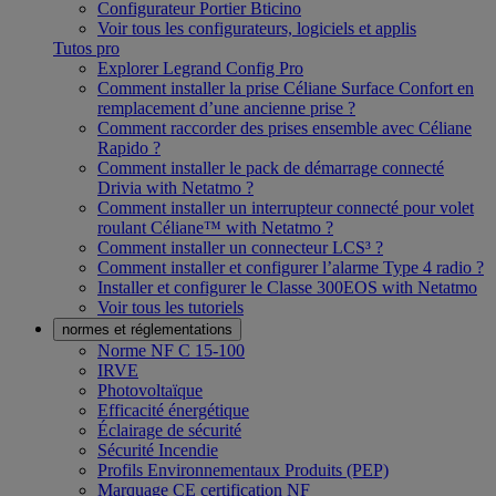
Configurateur Portier Bticino
Voir tous les configurateurs, logiciels et applis
Tutos pro
Explorer Legrand Config Pro
Comment installer la prise Céliane Surface Confort en
remplacement d’une ancienne prise ?
Comment raccorder des prises ensemble avec Céliane
Rapido ?
Comment installer le pack de démarrage connecté
Drivia with Netatmo ?
Comment installer un interrupteur connecté pour volet
roulant Céliane™ with Netatmo ?
Comment installer un connecteur LCS³ ?
Comment installer et configurer l’alarme Type 4 radio ?
Installer et configurer le Classe 300EOS with Netatmo
Voir tous les tutoriels
normes et réglementations
Norme NF C 15-100
IRVE
Photovoltaïque
Efficacité énergétique
Éclairage de sécurité
Sécurité Incendie
Profils Environnementaux Produits (PEP)
Marquage CE certification NF