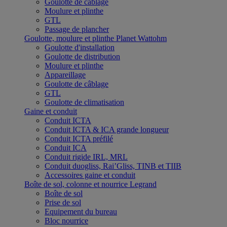
Goulotte de câblage
Moulure et plinthe
GTL
Passage de plancher
Goulotte, moulure et plinthe Planet Wattohm
Goulotte d'installation
Goulotte de distribution
Moulure et plinthe
Appareillage
Goulotte de câblage
GTL
Goulotte de climatisation
Gaine et conduit
Conduit ICTA
Conduit ICTA & ICA grande longueur
Conduit ICTA préfilé
Conduit ICA
Conduit rigide IRL, MRL
Conduit duogliss, Rai’Gliss, TINB et TIIB
Accessoires gaine et conduit
Boîte de sol, colonne et nourrice Legrand
Boîte de sol
Prise de sol
Equipement du bureau
Bloc nourrice