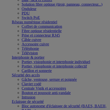
Solution fibre optique (tiroir, panneau, connecteur...)
Onduleur
PDU
Switch PoE
Réseau numérique résidentiel
Coffret de communication
Fibre optique résidentielle
Prise et connecteur RJ45
Câble cuivre
Accessoire cuivre
Téléphonie
Télévision
Interphonie & portier
Portier, visiophonie et interphonie individuel
Portier, visiophonie et interphonie collectif
Carillon et sonnerie
Sécurité des accès
Gâche, ventouse, serrure et poignée
Clavier codé
Centrale Vigik et accessoires
Bouton et poussoir anti-vandale
Intrusion
Eclairage de sécurité
Bloc autonome d'éclairage de sécurité (BAES, BAEH,