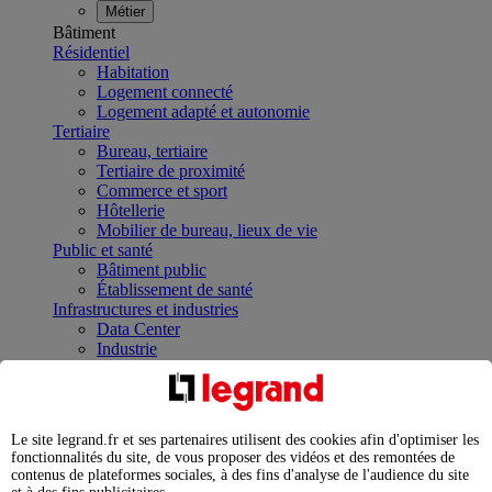
Métier
Bâtiment
Résidentiel
Habitation
Logement connecté
Logement adapté et autonomie
Tertiaire
Bureau, tertiaire
Tertiaire de proximité
Commerce et sport
Hôtellerie
Mobilier de bureau, lieux de vie
Public et santé
Bâtiment public
Établissement de santé
Infrastructures et industries
Data Center
Industrie
Infrastructures
À la une
Contrôler et planifier le fonctionnement des appareils
électriques avec le contacteur connecté
Le site legrand.fr et ses partenaires utilisent des cookies afin d'optimiser les
Répartir et optimiser son tableau électrique
fonctionnalités du site, de vous proposer des vidéos et des remontées de
Legrand Data Center Solutions : concentrer les
contenus de plateformes sociales, à des fins d'analyse de l'audience du site
expertises au service de vos performances