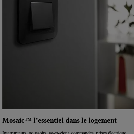
Mosaic™ l’essentiel dans le logement
Interrupteurs, poussoirs, va-et-vient, commandes, prises électrique,