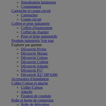
Signalisation lumineuse
Commutateur
Cartouche et coupe-circuit
Cartouches
Coupe-circuit
Coffret et prise industriels
Coffret d'équipement
Coffret de chantier
Prise et fiche industrielle
Produits industriels
Voir tout
Explorer par gamme
Découvrir Hypra
Découvrir Mosaic
Découvrir Colson
Découvrir Colring
Découvrir Atlantic
Découvrir P17
Découvrir XL³ HP 6300
Accessoires d'installation
Collier Colson et attache
Collier Colson
Attache
Fixation de conduits
Boîte et borne de connexion
Boîte de dérivation