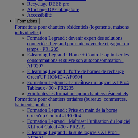
Recyclage DEEE pro
Affichage DPE obligatoire
Accessibilité
Formations
Formations pour chantiers résidentiels (logements, maisons
individuelles)
Formation Legrand : devenir expert des solutions
connectées Legrand pour mieux vendre et gagner du
temps - PR1205
E-learning Legrand : Home + Control : optimiser les
consommations et suivre son autoconsommation -
AF0207
E-learning Legrand : l'offre de bornes de recharge
Green'UP HOME - AF0904
Formation Legrand : La maîtrise du logiciel XLPro4
Tableaux 400 - PR2235
Voir toutes les formations pour chantiers résidentiels
Formations pour chantiers tertiaires (bureaux, commerces,
batiments publics)
Formation Legrand : Prise en main de la borne
Green'up Control - PR0904
Formation Legrand - Maîtriser l’utilisation du logiciel
XLPro4 Calcul 400 - PR2232
E-learning Legrand : la suite logiciels XLPro4 -
AF0604