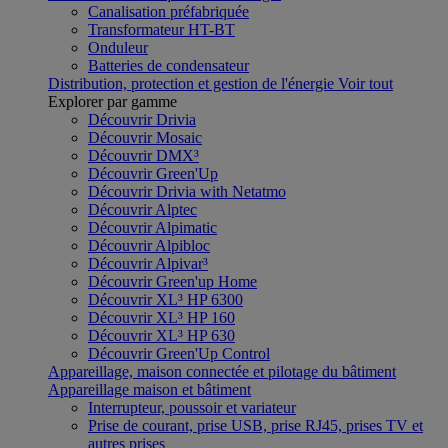
Canalisation préfabriquée
Transformateur HT-BT
Onduleur
Batteries de condensateur
Distribution, protection et gestion de l'énergie
Voir tout
Explorer par gamme
Découvrir Drivia
Découvrir Mosaic
Découvrir DMX³
Découvrir Green'Up
Découvrir Drivia with Netatmo
Découvrir Alptec
Découvrir Alpimatic
Découvrir Alpibloc
Découvrir Alpivar³
Découvrir Green'up Home
Découvrir XL³ HP 6300
Découvrir XL³ HP 160
Découvrir XL³ HP 630
Découvrir Green'Up Control
Appareillage, maison connectée et pilotage du bâtiment
Appareillage maison et bâtiment
Interrupteur, poussoir et variateur
Prise de courant, prise USB, prise RJ45, prises TV et
autres prises