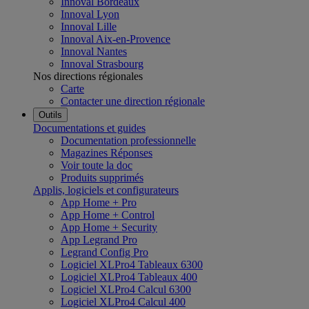
Innoval Bordeaux
Innoval Lyon
Innoval Lille
Innoval Aix-en-Provence
Innoval Nantes
Innoval Strasbourg
Nos directions régionales
Carte
Contacter une direction régionale
Outils
Documentations et guides
Documentation professionnelle
Magazines Réponses
Voir toute la doc
Produits supprimés
Applis, logiciels et configurateurs
App Home + Pro
App Home + Control
App Home + Security
App Legrand Pro
Legrand Config Pro
Logiciel XLPro4 Tableaux 6300
Logiciel XLPro4 Tableaux 400
Logiciel XLPro4 Calcul 6300
Logiciel XLPro4 Calcul 400