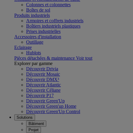
Colonnes et colonnettes
Boîtes de sol
Produits industriels
Armoires et coffrets industriels
Boîtiers industriels plastiques
Prises industrielles
Accessoires d'installation
Outillage
Eclairage
Hublots
Pièces détachées & maintenance
Voir tout
Explorer par gamme
Découvrir Drivia
Découvrir Mosaic
Découvrir DMX³
Découvrir Atlantic
Découvrir Céliane
Découvrir P17
Découvrir Green'Up
Découvrir Green'up Home
Découvrir Green'Up Control
Solutions
Bâtiment
Projet