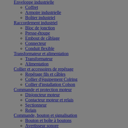
Enveloppe industrielle
Coffret
Armoire industrielle
Boîtier industriel
Raccordement industriel
Bloc de jonction
Presse-étoupe
Embout de câblage
Connecteur
Conduit flexible
Transformateur et alimentation
Transformateur
Alimentation
Collier et accessoires de repérage
Repérage fils et câbles
Collier d'équipement Colring
Collier d'installation Colson
Commande et protection moteur
Disjoncteur moteur
Contacteur moteur et relais
Sectionneur
Relais
Commande, bouton et signalisation
Bouton et boîte à boutons
Avertisseur sonore