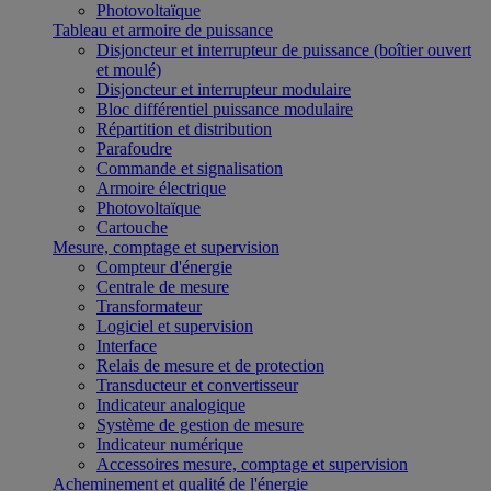
Photovoltaïque
Tableau et armoire de puissance
Disjoncteur et interrupteur de puissance (boîtier ouvert
et moulé)
Disjoncteur et interrupteur modulaire
Bloc différentiel puissance modulaire
Répartition et distribution
Parafoudre
Commande et signalisation
Armoire électrique
Photovoltaïque
Cartouche
Mesure, comptage et supervision
Compteur d'énergie
Centrale de mesure
Transformateur
Logiciel et supervision
Interface
Relais de mesure et de protection
Transducteur et convertisseur
Indicateur analogique
Système de gestion de mesure
Indicateur numérique
Accessoires mesure, comptage et supervision
Acheminement et qualité de l'énergie