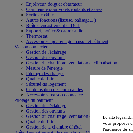
Enjoliveur, doigt et obturateur
Commande pour volets roulants et stores
Sortie de câble
Autres fonctions (liseuse, balisage,...)
Boîte d'encastrement et DCL
Support, boîtier & cadre saillie
Thermostat
Accessoires appareillage maison et bâtiment
Maison connectée
Gestion de l'éclairage
Gestion des ouvrants
Gestion du chauffage, ventilation et climatisation
Mesure de l'énergie
Pilotage des charges
Qualité de l'air
Sécurité du logement
Centralisation des commandes
Accessoires maison connectée
Pilotage du batiment
Gestion de l'éclairage
Gestion des ouvrants
Gestion du chauffage, ventilation et climatisation
Le site legrand.f
Qualité de l'air
vous proposer de
Gestion de la chambre d'hôtel
l'audience du sit
Boîte d'encastrement, de dérivation, DCL et boîte de sol