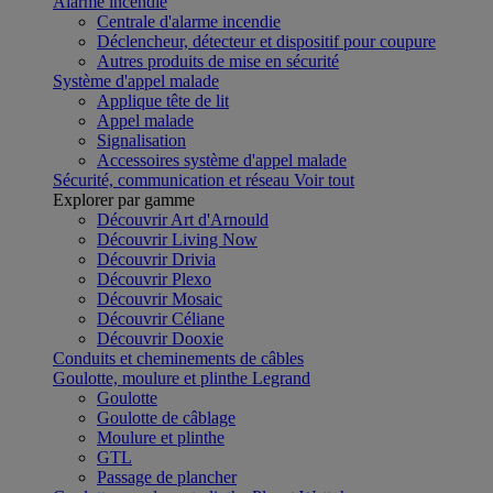
Alarme incendie
Centrale d'alarme incendie
Déclencheur, détecteur et dispositif pour coupure
Autres produits de mise en sécurité
Système d'appel malade
Applique tête de lit
Appel malade
Signalisation
Accessoires système d'appel malade
Sécurité, communication et réseau
Voir tout
Explorer par gamme
Découvrir Art d'Arnould
Découvrir Living Now
Découvrir Drivia
Découvrir Plexo
Découvrir Mosaic
Découvrir Céliane
Découvrir Dooxie
Conduits et cheminements de câbles
Goulotte, moulure et plinthe Legrand
Goulotte
Goulotte de câblage
Moulure et plinthe
GTL
Passage de plancher