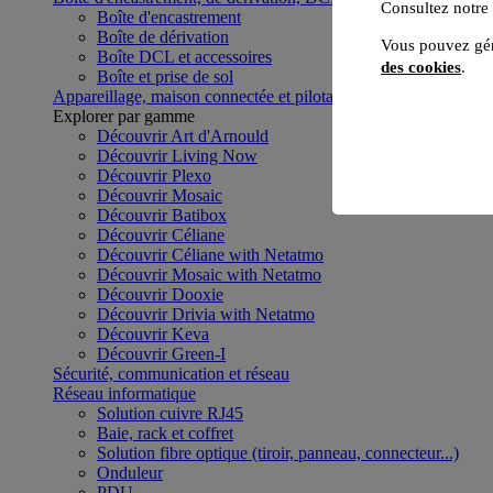
Consultez notre
Boîte d'encastrement
Boîte de dérivation
Vous pouvez gér
Boîte DCL et accessoires
des cookies
.
Boîte et prise de sol
Appareillage, maison connectée et pilotage du bâtiment
Voir to
Explorer par gamme
Découvrir Art d'Arnould
Découvrir Living Now
Découvrir Plexo
Découvrir Mosaic
Découvrir Batibox
Découvrir Céliane
Découvrir Céliane with Netatmo
Découvrir Mosaic with Netatmo
Découvrir Dooxie
Découvrir Drivia with Netatmo
Découvrir Keva
Découvrir Green-I
Sécurité, communication et réseau
Réseau informatique
Solution cuivre RJ45
Baie, rack et coffret
Solution fibre optique (tiroir, panneau, connecteur...)
Onduleur
PDU