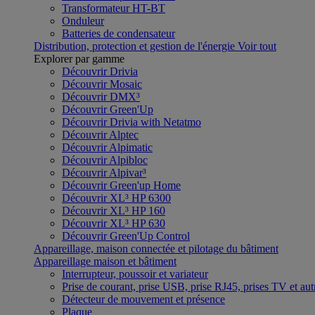
Transformateur HT-BT
Onduleur
Batteries de condensateur
Distribution, protection et gestion de l'énergie
Voir tout
Explorer par gamme
Découvrir Drivia
Découvrir Mosaic
Découvrir DMX³
Découvrir Green'Up
Découvrir Drivia with Netatmo
Découvrir Alptec
Découvrir Alpimatic
Découvrir Alpibloc
Découvrir Alpivar³
Découvrir Green'up Home
Découvrir XL³ HP 6300
Découvrir XL³ HP 160
Découvrir XL³ HP 630
Découvrir Green'Up Control
Appareillage, maison connectée et pilotage du bâtiment
Appareillage maison et bâtiment
Interrupteur, poussoir et variateur
Prise de courant, prise USB, prise RJ45, prises TV et aut
Détecteur de mouvement et présence
Plaque