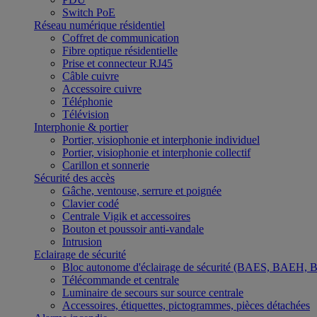
Switch PoE
Réseau numérique résidentiel
Coffret de communication
Fibre optique résidentielle
Prise et connecteur RJ45
Câble cuivre
Accessoire cuivre
Téléphonie
Télévision
Interphonie & portier
Portier, visiophonie et interphonie individuel
Portier, visiophonie et interphonie collectif
Carillon et sonnerie
Sécurité des accès
Gâche, ventouse, serrure et poignée
Clavier codé
Centrale Vigik et accessoires
Bouton et poussoir anti-vandale
Intrusion
Eclairage de sécurité
Bloc autonome d'éclairage de sécurité (BAES, BAEH,
Télécommande et centrale
Luminaire de secours sur source centrale
Accessoires, étiquettes, pictogrammes, pièces détachées