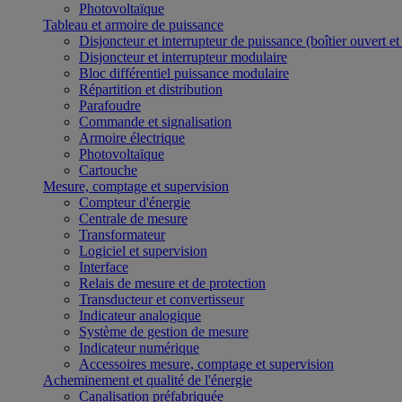
Photovoltaïque
Tableau et armoire de puissance
Disjoncteur et interrupteur de puissance (boîtier ouvert e
Disjoncteur et interrupteur modulaire
Bloc différentiel puissance modulaire
Répartition et distribution
Parafoudre
Commande et signalisation
Armoire électrique
Photovoltaïque
Cartouche
Mesure, comptage et supervision
Compteur d'énergie
Centrale de mesure
Transformateur
Logiciel et supervision
Interface
Relais de mesure et de protection
Transducteur et convertisseur
Indicateur analogique
Système de gestion de mesure
Indicateur numérique
Accessoires mesure, comptage et supervision
Acheminement et qualité de l'énergie
Canalisation préfabriquée