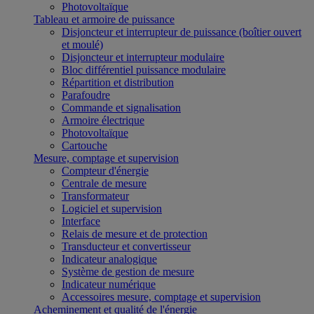
Photovoltaïque
Tableau et armoire de puissance
Disjoncteur et interrupteur de puissance (boîtier ouvert
et moulé)
Disjoncteur et interrupteur modulaire
Bloc différentiel puissance modulaire
Répartition et distribution
Parafoudre
Commande et signalisation
Armoire électrique
Photovoltaïque
Cartouche
Mesure, comptage et supervision
Compteur d'énergie
Centrale de mesure
Transformateur
Logiciel et supervision
Interface
Relais de mesure et de protection
Transducteur et convertisseur
Indicateur analogique
Système de gestion de mesure
Indicateur numérique
Accessoires mesure, comptage et supervision
Acheminement et qualité de l'énergie