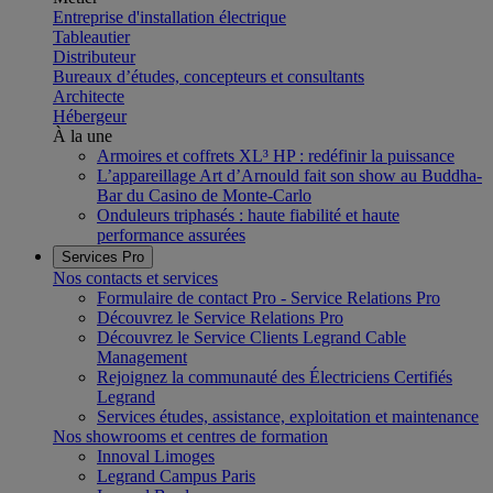
Entreprise d'installation électrique
Tableautier
Distributeur
Bureaux d’études, concepteurs et consultants
Architecte
Hébergeur
À la une
Armoires et coffrets XL³ HP : redéfinir la puissance
L’appareillage Art d’Arnould fait son show au Buddha-
Bar du Casino de Monte-Carlo
Onduleurs triphasés : haute fiabilité et haute
performance assurées
Services Pro
Nos contacts et services
Formulaire de contact Pro - Service Relations Pro
Découvrez le Service Relations Pro
Découvrez le Service Clients Legrand Cable
Management
Rejoignez la communauté des Électriciens Certifiés
Legrand
Services études, assistance, exploitation et maintenance
Nos showrooms et centres de formation
Innoval Limoges
Legrand Campus Paris