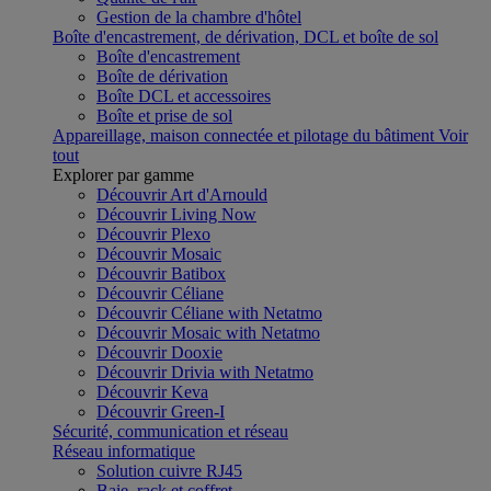
Gestion de la chambre d'hôtel
Boîte d'encastrement, de dérivation, DCL et boîte de sol
Boîte d'encastrement
Boîte de dérivation
Boîte DCL et accessoires
Boîte et prise de sol
Appareillage, maison connectée et pilotage du bâtiment
Voir
tout
Explorer par gamme
Découvrir Art d'Arnould
Découvrir Living Now
Découvrir Plexo
Découvrir Mosaic
Découvrir Batibox
Découvrir Céliane
Découvrir Céliane with Netatmo
Découvrir Mosaic with Netatmo
Découvrir Dooxie
Découvrir Drivia with Netatmo
Découvrir Keva
Découvrir Green-I
Sécurité, communication et réseau
Réseau informatique
Solution cuivre RJ45
Baie, rack et coffret