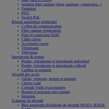
Solution fibre optique (tiroir, panneau, connecteur...)
Onduleur
PDU
Switch PoE
Réseau numérique résidentiel
Coffret de communication
Fibre optique résidentielle
Prise et connecteur RJ45
Câble cuivre
Accessoire cuivre
Téléphonie
Télévision
Interphonie & portier
Portier, visiophonie et interphonie individuel
Portier, visiophonie et interphonie collectif
Carillon et sonnerie
Sécurité des accès
Gâche, ventouse, serrure et poignée
Clavier codé
Centrale Vigik et accessoires
Bouton et poussoir anti-vandale
Intrusion
Eclairage de sécurité
Bloc autonome d'éclairage de sécurité (BAES, BAEH,