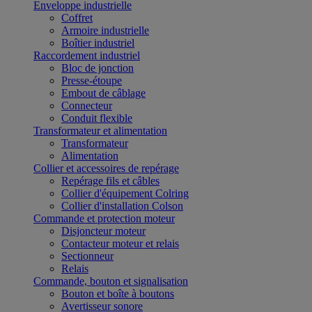
Enveloppe industrielle
Coffret
Armoire industrielle
Boîtier industriel
Raccordement industriel
Bloc de jonction
Presse-étoupe
Embout de câblage
Connecteur
Conduit flexible
Transformateur et alimentation
Transformateur
Alimentation
Collier et accessoires de repérage
Repérage fils et câbles
Collier d'équipement Colring
Collier d'installation Colson
Commande et protection moteur
Disjoncteur moteur
Contacteur moteur et relais
Sectionneur
Relais
Commande, bouton et signalisation
Bouton et boîte à boutons
Avertisseur sonore