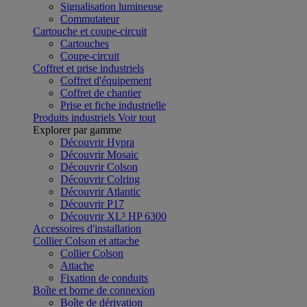
Signalisation lumineuse
Commutateur
Cartouche et coupe-circuit
Cartouches
Coupe-circuit
Coffret et prise industriels
Coffret d'équipement
Coffret de chantier
Prise et fiche industrielle
Produits industriels
Voir tout
Explorer par gamme
Découvrir Hypra
Découvrir Mosaic
Découvrir Colson
Découvrir Colring
Découvrir Atlantic
Découvrir P17
Découvrir XL³ HP 6300
Accessoires d'installation
Collier Colson et attache
Collier Colson
Attache
Fixation de conduits
Boîte et borne de connexion
Boîte de dérivation