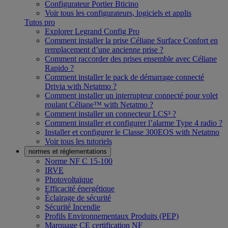
Configurateur Portier Bticino
Voir tous les configurateurs, logiciels et applis
Tutos pro
Explorer Legrand Config Pro
Comment installer la prise Céliane Surface Confort en
remplacement d’une ancienne prise ?
Comment raccorder des prises ensemble avec Céliane
Rapido ?
Comment installer le pack de démarrage connecté
Drivia with Netatmo ?
Comment installer un interrupteur connecté pour volet
roulant Céliane™ with Netatmo ?
Comment installer un connecteur LCS³ ?
Comment installer et configurer l’alarme Type 4 radio ?
Installer et configurer le Classe 300EOS with Netatmo
Voir tous les tutoriels
normes et réglementations
Norme NF C 15-100
IRVE
Photovoltaïque
Efficacité énergétique
Éclairage de sécurité
Sécurité Incendie
Profils Environnementaux Produits (PEP)
Marquage CE certification NF