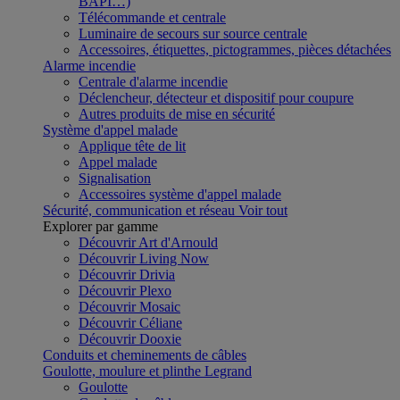
BAPI…)
Télécommande et centrale
Luminaire de secours sur source centrale
Accessoires, étiquettes, pictogrammes, pièces détachées
Alarme incendie
Centrale d'alarme incendie
Déclencheur, détecteur et dispositif pour coupure
Autres produits de mise en sécurité
Système d'appel malade
Applique tête de lit
Appel malade
Signalisation
Accessoires système d'appel malade
Sécurité, communication et réseau
Voir tout
Explorer par gamme
Découvrir Art d'Arnould
Découvrir Living Now
Découvrir Drivia
Découvrir Plexo
Découvrir Mosaic
Découvrir Céliane
Découvrir Dooxie
Conduits et cheminements de câbles
Goulotte, moulure et plinthe Legrand
Goulotte