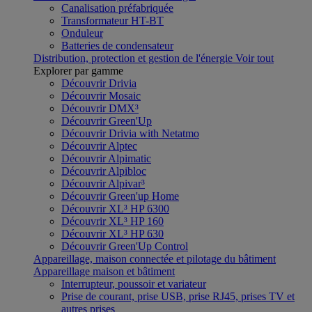
Canalisation préfabriquée
Transformateur HT-BT
Onduleur
Batteries de condensateur
Distribution, protection et gestion de l'énergie
Voir tout
Explorer par gamme
Découvrir Drivia
Découvrir Mosaic
Découvrir DMX³
Découvrir Green'Up
Découvrir Drivia with Netatmo
Découvrir Alptec
Découvrir Alpimatic
Découvrir Alpibloc
Découvrir Alpivar³
Découvrir Green'up Home
Découvrir XL³ HP 6300
Découvrir XL³ HP 160
Découvrir XL³ HP 630
Découvrir Green'Up Control
Appareillage, maison connectée et pilotage du bâtiment
Appareillage maison et bâtiment
Interrupteur, poussoir et variateur
Prise de courant, prise USB, prise RJ45, prises TV et
autres prises