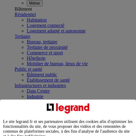
Métier
Bâtiment
Résidentiel
Habitation
Logement connecté
Logement adapté et autonomie
Tertiaire
Bureau, tertiaire
Tertiaire de proximité
Commerce et sport
Hôtellerie
Mobilier de bureau, lieux de vie
Public et santé
Bâtiment public
Établissement de santé
Infrastructures et industries
Data Center
Industrie
Infrastructures
À la une
Contrôler et planifier le fonctionnement des appareils
électriques avec le contacteur connecté
Le site legrand.fr et ses partenaires utilisent des cookies afin d'optimiser les
Répartir et optimiser son tableau électrique
fonctionnalités du site, de vous proposer des vidéos et des remontées de
Legrand Data Center Solutions : concentrer les
contenus de plateformes sociales, à des fins d'analyse de l'audience du site
expertises au service de vos performances