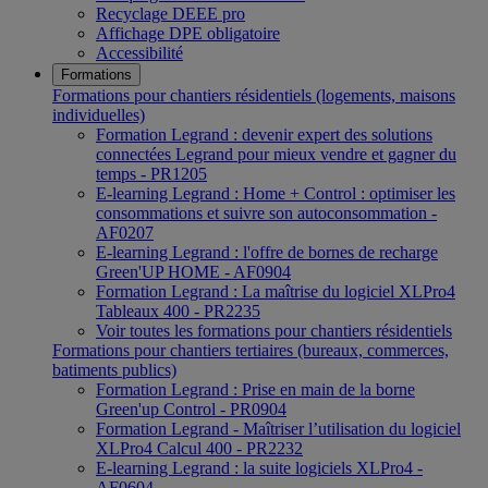
Recyclage DEEE pro
Affichage DPE obligatoire
Accessibilité
Formations
Formations pour chantiers résidentiels (logements, maisons
individuelles)
Formation Legrand : devenir expert des solutions
connectées Legrand pour mieux vendre et gagner du
temps - PR1205
E-learning Legrand : Home + Control : optimiser les
consommations et suivre son autoconsommation -
AF0207
E-learning Legrand : l'offre de bornes de recharge
Green'UP HOME - AF0904
Formation Legrand : La maîtrise du logiciel XLPro4
Tableaux 400 - PR2235
Voir toutes les formations pour chantiers résidentiels
Formations pour chantiers tertiaires (bureaux, commerces,
batiments publics)
Formation Legrand : Prise en main de la borne
Green'up Control - PR0904
Formation Legrand - Maîtriser l’utilisation du logiciel
XLPro4 Calcul 400 - PR2232
E-learning Legrand : la suite logiciels XLPro4 -
AF0604