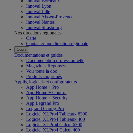
Innoval Bordeaux
Innoval Lyon
Innoval Lille
Innoval Aix-en-Provence
Innoval Nantes
Innoval Strasbourg
Nos directions régionales
Carte
Contacter une direction régionale
Outils
Documentations et guides
Documentation professionnelle
Magazines Réponses
Voir toute la doc
Produits supprimés
Applis, logiciels et configurateurs
App Home + Pro
App Home + Control
App Home + Security
App Legrand Pro
Legrand Config Pro
Logiciel XLPro4 Tableaux 6300
Logiciel XLPro4 Tableaux 400
Logiciel XLPro4 Calcul 6300
Logiciel XLPro4 Calcul 400