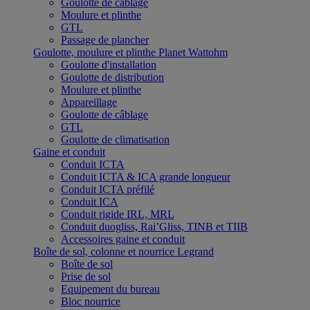
Goulotte de câblage
Moulure et plinthe
GTL
Passage de plancher
Goulotte, moulure et plinthe Planet Wattohm
Goulotte d'installation
Goulotte de distribution
Moulure et plinthe
Appareillage
Goulotte de câblage
GTL
Goulotte de climatisation
Gaine et conduit
Conduit ICTA
Conduit ICTA & ICA grande longueur
Conduit ICTA préfilé
Conduit ICA
Conduit rigide IRL, MRL
Conduit duogliss, Rai’Gliss, TINB et TIIB
Accessoires gaine et conduit
Boîte de sol, colonne et nourrice Legrand
Boîte de sol
Prise de sol
Equipement du bureau
Bloc nourrice