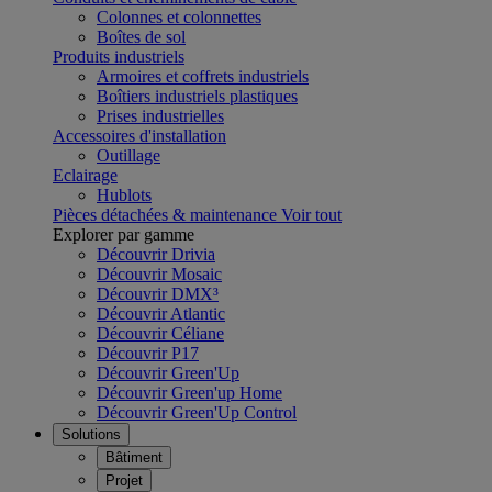
Colonnes et colonnettes
Boîtes de sol
Produits industriels
Armoires et coffrets industriels
Boîtiers industriels plastiques
Prises industrielles
Accessoires d'installation
Outillage
Eclairage
Hublots
Pièces détachées & maintenance
Voir tout
Explorer par gamme
Découvrir Drivia
Découvrir Mosaic
Découvrir DMX³
Découvrir Atlantic
Découvrir Céliane
Découvrir P17
Découvrir Green'Up
Découvrir Green'up Home
Découvrir Green'Up Control
Solutions
Bâtiment
Projet