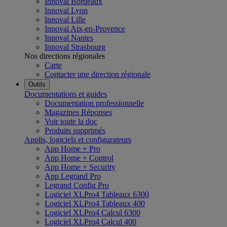
Innoval Bordeaux
Innoval Lyon
Innoval Lille
Innoval Aix-en-Provence
Innoval Nantes
Innoval Strasbourg
Nos directions régionales
Carte
Contacter une direction régionale
Outils
Documentations et guides
Documentation professionnelle
Magazines Réponses
Voir toute la doc
Produits supprimés
Applis, logiciels et configurateurs
App Home + Pro
App Home + Control
App Home + Security
App Legrand Pro
Legrand Config Pro
Logiciel XLPro4 Tableaux 6300
Logiciel XLPro4 Tableaux 400
Logiciel XLPro4 Calcul 6300
Logiciel XLPro4 Calcul 400