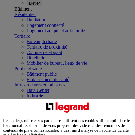
Métier
Bâtiment
Résidentiel
Habitation
Logement connecté
Logement adapté et autonomie
Tertiaire
Bureau, tertiaire
Tertiaire de proximité
Commerce et sport
Hôtellerie
Mobilier de bureau, lieux de vie
Public et santé
Bâtiment public
Établissement de santé
Infrastructures et industries
Data Center
Industrie
Infrastructures
À la une
Contrôler et planifier le fonctionnement des appareils
électriques avec le contacteur connecté
Le site legrand.fr et ses partenaires utilisent des cookies afin d'optimiser les
Répartir et optimiser son tableau électrique
fonctionnalités du site, de vous proposer des vidéos et des remontées de
Legrand Data Center Solutions : concentrer les
contenus de plateformes sociales, à des fins d'analyse de l'audience du site
expertises au service de vos performances