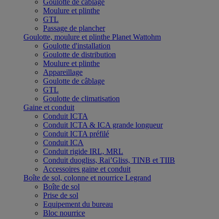
Goulotte de câblage
Moulure et plinthe
GTL
Passage de plancher
Goulotte, moulure et plinthe Planet Wattohm
Goulotte d'installation
Goulotte de distribution
Moulure et plinthe
Appareillage
Goulotte de câblage
GTL
Goulotte de climatisation
Gaine et conduit
Conduit ICTA
Conduit ICTA & ICA grande longueur
Conduit ICTA préfilé
Conduit ICA
Conduit rigide IRL, MRL
Conduit duogliss, Rai’Gliss, TINB et TIIB
Accessoires gaine et conduit
Boîte de sol, colonne et nourrice Legrand
Boîte de sol
Prise de sol
Equipement du bureau
Bloc nourrice