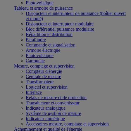
Photovoltaïque
Tableau et armoire de puissance
Disjoncteur et interrupteur de puissance (boîtier ouvert
et moulé)
Disjoncteur et interrupteur modulaire
Bloc différentiel puissance modulaire
Répartition et distribution
Parafoudre
Commande et signalisation
Armoire électrique
Photovoltaïque
Cartouche
Mesure, comptage et supervision
Compteur d'énergie
Centrale de mesure
Transformateur
Logiciel et supervision
Interface
Relais de mesure et de protection
Transducteur et convertisseur
Indicateur analogique
Système de gestion de mesure
Indicateur numérique
Accessoires mesure, comptage et supervision
Acheminement et qualité de l'énergie