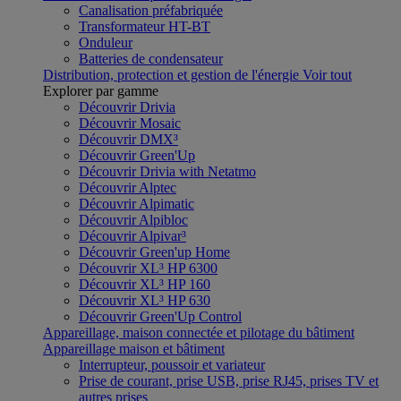
Canalisation préfabriquée
Transformateur HT-BT
Onduleur
Batteries de condensateur
Distribution, protection et gestion de l'énergie
Voir tout
Explorer par gamme
Découvrir Drivia
Découvrir Mosaic
Découvrir DMX³
Découvrir Green'Up
Découvrir Drivia with Netatmo
Découvrir Alptec
Découvrir Alpimatic
Découvrir Alpibloc
Découvrir Alpivar³
Découvrir Green'up Home
Découvrir XL³ HP 6300
Découvrir XL³ HP 160
Découvrir XL³ HP 630
Découvrir Green'Up Control
Appareillage, maison connectée et pilotage du bâtiment
Appareillage maison et bâtiment
Interrupteur, poussoir et variateur
Prise de courant, prise USB, prise RJ45, prises TV et
autres prises