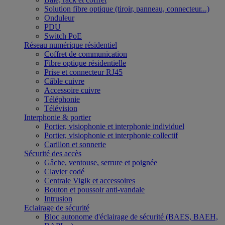
Solution fibre optique (tiroir, panneau, connecteur...)
Onduleur
PDU
Switch PoE
Réseau numérique résidentiel
Coffret de communication
Fibre optique résidentielle
Prise et connecteur RJ45
Câble cuivre
Accessoire cuivre
Téléphonie
Télévision
Interphonie & portier
Portier, visiophonie et interphonie individuel
Portier, visiophonie et interphonie collectif
Carillon et sonnerie
Sécurité des accès
Gâche, ventouse, serrure et poignée
Clavier codé
Centrale Vigik et accessoires
Bouton et poussoir anti-vandale
Intrusion
Eclairage de sécurité
Bloc autonome d'éclairage de sécurité (BAES, BAEH,