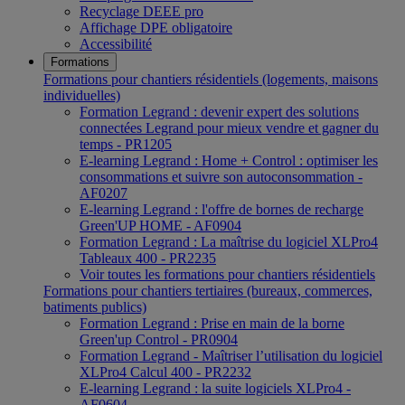
Recyclage DEEE pro
Affichage DPE obligatoire
Accessibilité
Formations
Formations pour chantiers résidentiels (logements, maisons
individuelles)
Formation Legrand : devenir expert des solutions
connectées Legrand pour mieux vendre et gagner du
temps - PR1205
E-learning Legrand : Home + Control : optimiser les
consommations et suivre son autoconsommation -
AF0207
E-learning Legrand : l'offre de bornes de recharge
Green'UP HOME - AF0904
Formation Legrand : La maîtrise du logiciel XLPro4
Tableaux 400 - PR2235
Voir toutes les formations pour chantiers résidentiels
Formations pour chantiers tertiaires (bureaux, commerces,
batiments publics)
Formation Legrand : Prise en main de la borne
Green'up Control - PR0904
Formation Legrand - Maîtriser l’utilisation du logiciel
XLPro4 Calcul 400 - PR2232
E-learning Legrand : la suite logiciels XLPro4 -
AF0604