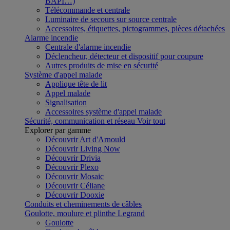
BAPI…)
Télécommande et centrale
Luminaire de secours sur source centrale
Accessoires, étiquettes, pictogrammes, pièces détachées
Alarme incendie
Centrale d'alarme incendie
Déclencheur, détecteur et dispositif pour coupure
Autres produits de mise en sécurité
Système d'appel malade
Applique tête de lit
Appel malade
Signalisation
Accessoires système d'appel malade
Sécurité, communication et réseau
Voir tout
Explorer par gamme
Découvrir Art d'Arnould
Découvrir Living Now
Découvrir Drivia
Découvrir Plexo
Découvrir Mosaic
Découvrir Céliane
Découvrir Dooxie
Conduits et cheminements de câbles
Goulotte, moulure et plinthe Legrand
Goulotte