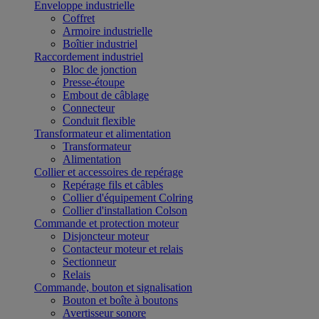
Enveloppe industrielle
Coffret
Armoire industrielle
Boîtier industriel
Raccordement industriel
Bloc de jonction
Presse-étoupe
Embout de câblage
Connecteur
Conduit flexible
Transformateur et alimentation
Transformateur
Alimentation
Collier et accessoires de repérage
Repérage fils et câbles
Collier d'équipement Colring
Collier d'installation Colson
Commande et protection moteur
Disjoncteur moteur
Contacteur moteur et relais
Sectionneur
Relais
Commande, bouton et signalisation
Bouton et boîte à boutons
Avertisseur sonore