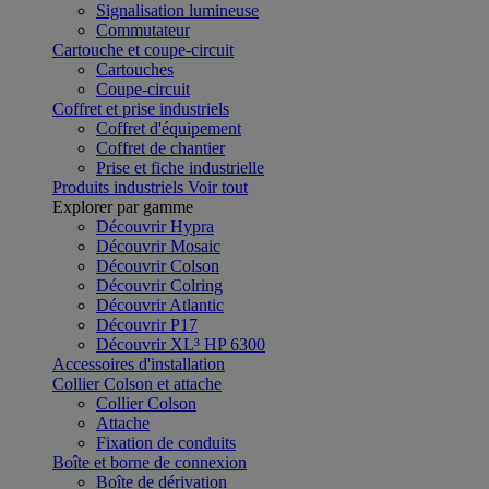
Signalisation lumineuse
Commutateur
Cartouche et coupe-circuit
Cartouches
Coupe-circuit
Coffret et prise industriels
Coffret d'équipement
Coffret de chantier
Prise et fiche industrielle
Produits industriels
Voir tout
Explorer par gamme
Découvrir Hypra
Découvrir Mosaic
Découvrir Colson
Découvrir Colring
Découvrir Atlantic
Découvrir P17
Découvrir XL³ HP 6300
Accessoires d'installation
Collier Colson et attache
Collier Colson
Attache
Fixation de conduits
Boîte et borne de connexion
Boîte de dérivation