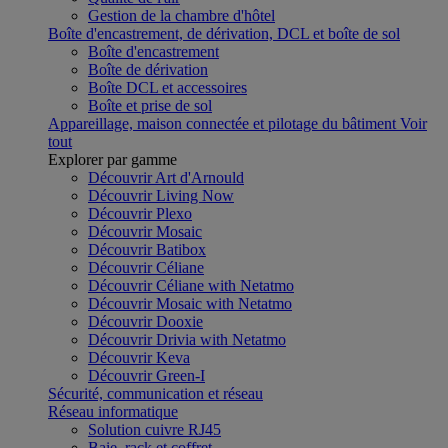
Gestion de la chambre d'hôtel
Boîte d'encastrement, de dérivation, DCL et boîte de sol
Boîte d'encastrement
Boîte de dérivation
Boîte DCL et accessoires
Boîte et prise de sol
Appareillage, maison connectée et pilotage du bâtiment
Voir
tout
Explorer par gamme
Découvrir Art d'Arnould
Découvrir Living Now
Découvrir Plexo
Découvrir Mosaic
Découvrir Batibox
Découvrir Céliane
Découvrir Céliane with Netatmo
Découvrir Mosaic with Netatmo
Découvrir Dooxie
Découvrir Drivia with Netatmo
Découvrir Keva
Découvrir Green-I
Sécurité, communication et réseau
Réseau informatique
Solution cuivre RJ45
Baie, rack et coffret