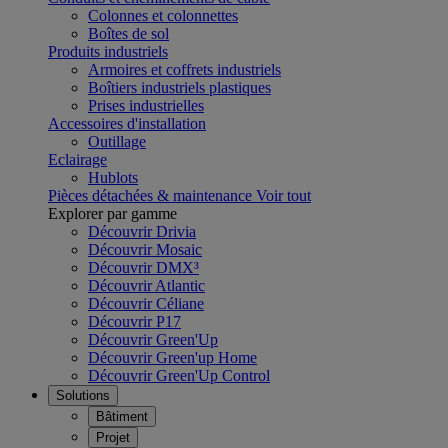
Colonnes et colonnettes
Boîtes de sol
Produits industriels
Armoires et coffrets industriels
Boîtiers industriels plastiques
Prises industrielles
Accessoires d'installation
Outillage
Eclairage
Hublots
Pièces détachées & maintenance
Voir tout
Explorer par gamme
Découvrir Drivia
Découvrir Mosaic
Découvrir DMX³
Découvrir Atlantic
Découvrir Céliane
Découvrir P17
Découvrir Green'Up
Découvrir Green'up Home
Découvrir Green'Up Control
Solutions
Bâtiment
Projet