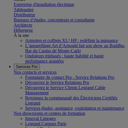
Entreprise d'installation électrique
Tableautier
Distributeur
Bureaux d’études, concepteurs et consultants
Architecte
Hébergeur
À la une
Armoires et coffrets XL³ HP : redéfinir la puissance
L’appareillage Art d’Arnould fait son show au Buddha-
Bar du Casino de Monte-Carlo
Onduleurs triphasés : haute fiabilité et haute
performance assurées
Services Pro
Nos contacts et services
Formulaire de contact Pro - Service Relations Pro
Découvrez le Service Relations Pro
Découvrez le Service Clients Legrand Cable
Management
Rejoignez la communauté des Électriciens Certifiés
Legrand
Services études, assistance, exploitation et maintenance
Nos showrooms et centres de formation
Innoval Limoges
Legrand Campus Paris