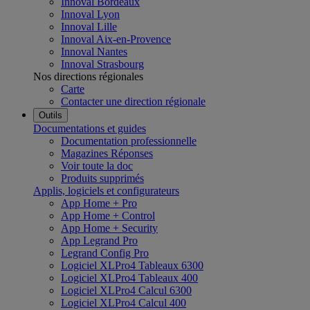
Innoval Bordeaux
Innoval Lyon
Innoval Lille
Innoval Aix-en-Provence
Innoval Nantes
Innoval Strasbourg
Nos directions régionales
Carte
Contacter une direction régionale
Outils
Documentations et guides
Documentation professionnelle
Magazines Réponses
Voir toute la doc
Produits supprimés
Applis, logiciels et configurateurs
App Home + Pro
App Home + Control
App Home + Security
App Legrand Pro
Legrand Config Pro
Logiciel XLPro4 Tableaux 6300
Logiciel XLPro4 Tableaux 400
Logiciel XLPro4 Calcul 6300
Logiciel XLPro4 Calcul 400