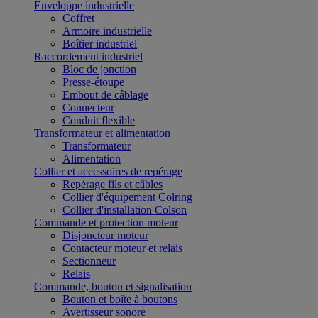
Enveloppe industrielle
Coffret
Armoire industrielle
Boîtier industriel
Raccordement industriel
Bloc de jonction
Presse-étoupe
Embout de câblage
Connecteur
Conduit flexible
Transformateur et alimentation
Transformateur
Alimentation
Collier et accessoires de repérage
Repérage fils et câbles
Collier d'équipement Colring
Collier d'installation Colson
Commande et protection moteur
Disjoncteur moteur
Contacteur moteur et relais
Sectionneur
Relais
Commande, bouton et signalisation
Bouton et boîte à boutons
Avertisseur sonore