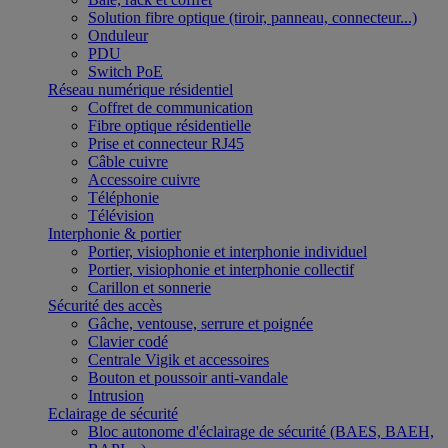
Solution fibre optique (tiroir, panneau, connecteur...)
Onduleur
PDU
Switch PoE
Réseau numérique résidentiel
Coffret de communication
Fibre optique résidentielle
Prise et connecteur RJ45
Câble cuivre
Accessoire cuivre
Téléphonie
Télévision
Interphonie & portier
Portier, visiophonie et interphonie individuel
Portier, visiophonie et interphonie collectif
Carillon et sonnerie
Sécurité des accès
Gâche, ventouse, serrure et poignée
Clavier codé
Centrale Vigik et accessoires
Bouton et poussoir anti-vandale
Intrusion
Eclairage de sécurité
Bloc autonome d'éclairage de sécurité (BAES, BAEH,