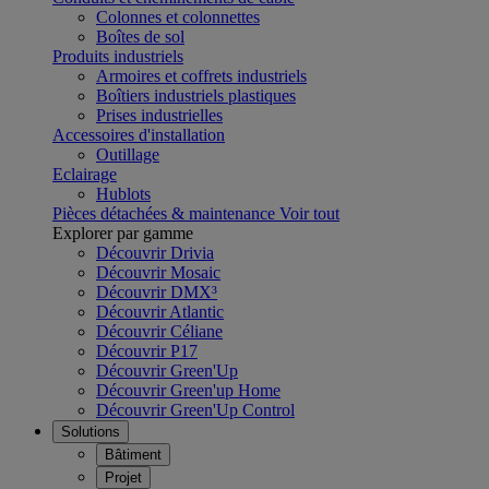
Colonnes et colonnettes
Boîtes de sol
Produits industriels
Armoires et coffrets industriels
Boîtiers industriels plastiques
Prises industrielles
Accessoires d'installation
Outillage
Eclairage
Hublots
Pièces détachées & maintenance
Voir tout
Explorer par gamme
Découvrir Drivia
Découvrir Mosaic
Découvrir DMX³
Découvrir Atlantic
Découvrir Céliane
Découvrir P17
Découvrir Green'Up
Découvrir Green'up Home
Découvrir Green'Up Control
Solutions
Bâtiment
Projet