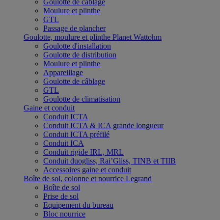
Goulotte de câblage
Moulure et plinthe
GTL
Passage de plancher
Goulotte, moulure et plinthe Planet Wattohm
Goulotte d'installation
Goulotte de distribution
Moulure et plinthe
Appareillage
Goulotte de câblage
GTL
Goulotte de climatisation
Gaine et conduit
Conduit ICTA
Conduit ICTA & ICA grande longueur
Conduit ICTA préfilé
Conduit ICA
Conduit rigide IRL, MRL
Conduit duogliss, Rai’Gliss, TINB et TIIB
Accessoires gaine et conduit
Boîte de sol, colonne et nourrice Legrand
Boîte de sol
Prise de sol
Equipement du bureau
Bloc nourrice