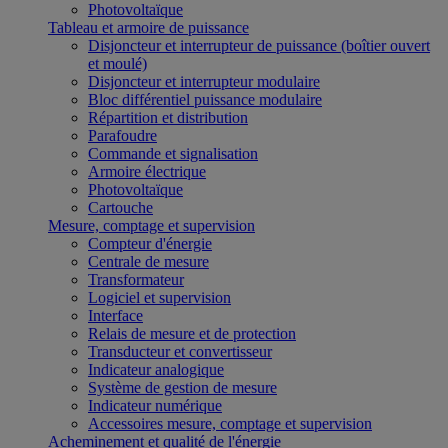
Photovoltaïque
Tableau et armoire de puissance
Disjoncteur et interrupteur de puissance (boîtier ouvert
et moulé)
Disjoncteur et interrupteur modulaire
Bloc différentiel puissance modulaire
Répartition et distribution
Parafoudre
Commande et signalisation
Armoire électrique
Photovoltaïque
Cartouche
Mesure, comptage et supervision
Compteur d'énergie
Centrale de mesure
Transformateur
Logiciel et supervision
Interface
Relais de mesure et de protection
Transducteur et convertisseur
Indicateur analogique
Système de gestion de mesure
Indicateur numérique
Accessoires mesure, comptage et supervision
Acheminement et qualité de l'énergie