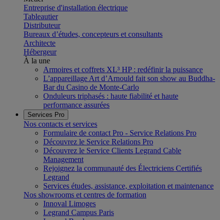
Entreprise d'installation électrique
Tableautier
Distributeur
Bureaux d’études, concepteurs et consultants
Architecte
Hébergeur
À la une
Armoires et coffrets XL³ HP : redéfinir la puissance
L’appareillage Art d’Arnould fait son show au Buddha-
Bar du Casino de Monte-Carlo
Onduleurs triphasés : haute fiabilité et haute
performance assurées
Services Pro
Nos contacts et services
Formulaire de contact Pro - Service Relations Pro
Découvrez le Service Relations Pro
Découvrez le Service Clients Legrand Cable
Management
Rejoignez la communauté des Électriciens Certifiés
Legrand
Services études, assistance, exploitation et maintenance
Nos showrooms et centres de formation
Innoval Limoges
Legrand Campus Paris