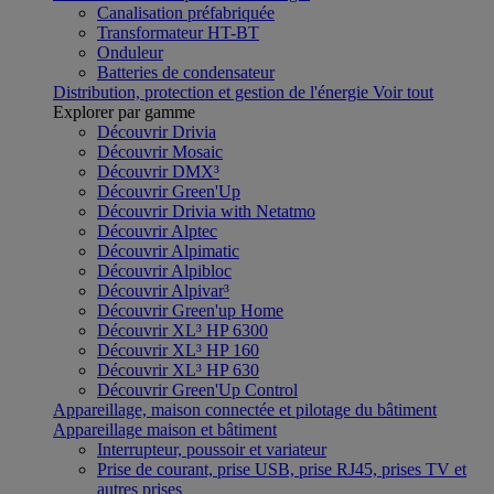
Canalisation préfabriquée
Transformateur HT-BT
Onduleur
Batteries de condensateur
Distribution, protection et gestion de l'énergie
Voir tout
Explorer par gamme
Découvrir Drivia
Découvrir Mosaic
Découvrir DMX³
Découvrir Green'Up
Découvrir Drivia with Netatmo
Découvrir Alptec
Découvrir Alpimatic
Découvrir Alpibloc
Découvrir Alpivar³
Découvrir Green'up Home
Découvrir XL³ HP 6300
Découvrir XL³ HP 160
Découvrir XL³ HP 630
Découvrir Green'Up Control
Appareillage, maison connectée et pilotage du bâtiment
Appareillage maison et bâtiment
Interrupteur, poussoir et variateur
Prise de courant, prise USB, prise RJ45, prises TV et
autres prises