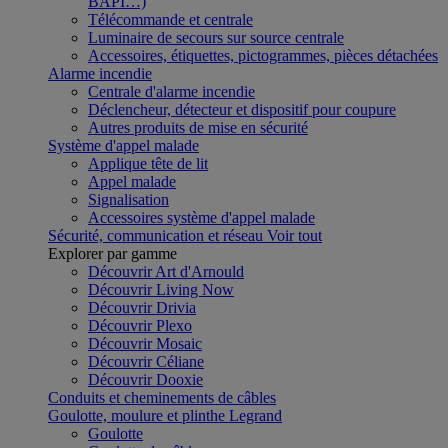
BAPI…)
Télécommande et centrale
Luminaire de secours sur source centrale
Accessoires, étiquettes, pictogrammes, pièces détachées
Alarme incendie
Centrale d'alarme incendie
Déclencheur, détecteur et dispositif pour coupure
Autres produits de mise en sécurité
Système d'appel malade
Applique tête de lit
Appel malade
Signalisation
Accessoires système d'appel malade
Sécurité, communication et réseau
Voir tout
Explorer par gamme
Découvrir Art d'Arnould
Découvrir Living Now
Découvrir Drivia
Découvrir Plexo
Découvrir Mosaic
Découvrir Céliane
Découvrir Dooxie
Conduits et cheminements de câbles
Goulotte, moulure et plinthe Legrand
Goulotte