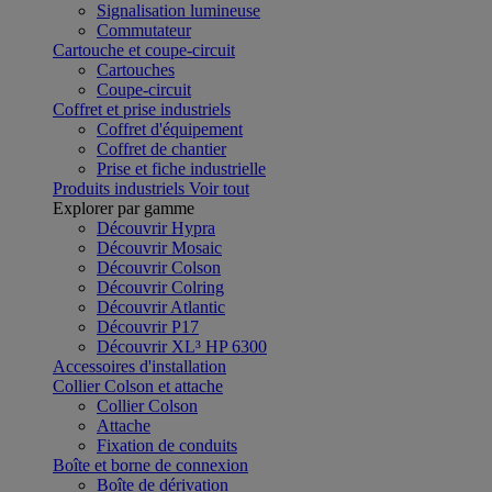
Signalisation lumineuse
Commutateur
Cartouche et coupe-circuit
Cartouches
Coupe-circuit
Coffret et prise industriels
Coffret d'équipement
Coffret de chantier
Prise et fiche industrielle
Produits industriels
Voir tout
Explorer par gamme
Découvrir Hypra
Découvrir Mosaic
Découvrir Colson
Découvrir Colring
Découvrir Atlantic
Découvrir P17
Découvrir XL³ HP 6300
Accessoires d'installation
Collier Colson et attache
Collier Colson
Attache
Fixation de conduits
Boîte et borne de connexion
Boîte de dérivation