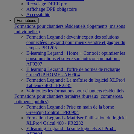
Recyclage DEEE pro
Affichage DPE obligatoire
Accessibilité
Formations
Formations pour chantiers résidentiels (logements, maisons
individuelles)
Formation Legrand : devenir expert des solutions
connectées Legrand pour mieux vendre et gagner du
temps - PR1205
E-learning Legrand : Home + Control : optimiser les
consommations et suivre son autoconsommation -
AF0207
E-learning Legrand : l'offre de bornes de recharge
Green'UP HOME - AF0904
Formation Legrand : La maîtrise du logiciel XLPro4
Tableaux 400 - PR2235
Voir toutes les formations pour chantiers résidentiels
Formations pour chantiers tertiaires (bureaux, commerces,
batiments publics)
Formation Legrand : Prise en main de la borne
Green'up Control - PR0904
Formation Legrand - Maîtriser l’utilisation du logiciel
XLPro4 Calcul 400 - PR2232
E-learning Legrand : la suite logiciels XLPro4 -
AF0604