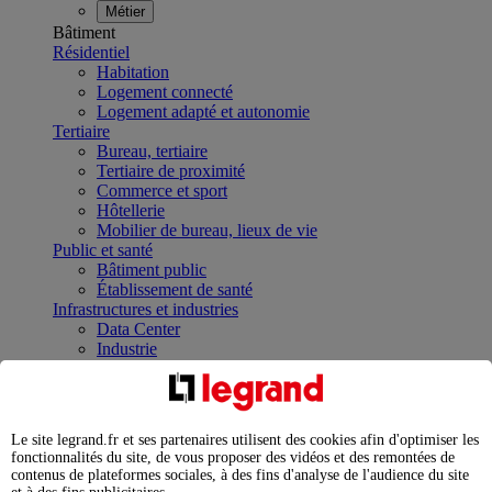
Métier
Bâtiment
Résidentiel
Habitation
Logement connecté
Logement adapté et autonomie
Tertiaire
Bureau, tertiaire
Tertiaire de proximité
Commerce et sport
Hôtellerie
Mobilier de bureau, lieux de vie
Public et santé
Bâtiment public
Établissement de santé
Infrastructures et industries
Data Center
Industrie
Infrastructures
À la une
Contrôler et planifier le fonctionnement des appareils
électriques avec le contacteur connecté
Le site legrand.fr et ses partenaires utilisent des cookies afin d'optimiser les
Répartir et optimiser son tableau électrique
fonctionnalités du site, de vous proposer des vidéos et des remontées de
Legrand Data Center Solutions : concentrer les
contenus de plateformes sociales, à des fins d'analyse de l'audience du site
expertises au service de vos performances