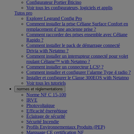
Configurateur Portier Bticino
Voir tous les configurateurs, logiciels et applis
Tutos pro
Explorer Legrand Config Pro
Comment installer la prise Céliane Surface Confort en
remplacement d’une ancienne prise ?
Comment raccorder des prises ensemble avec Céliane
Rapido ?
Comment installer le pack de démarrage connecté
Drivia with Netatmo ?
Comment installer un interrupteur connecté pour volet
roulant Céliane™ with Netatmo ?
Comment installer un connecteur LCS³ ?
Comment installer et configurer l’alarme Type 4 radio ?
Installer et configurer le Classe 300EOS with Netatmo
Voir tous les tutoriels
normes et réglementations
Norme NF C 15-100
IRVE
Photovoltaïque
Efficacité énergétique
Éclairage de sécurité
Sécurité Incendie
Profils Environnementaux Produits (PEP)
Marquage CE certification NF