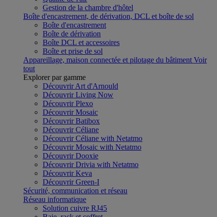
Gestion de la chambre d'hôtel
Boîte d'encastrement, de dérivation, DCL et boîte de sol
Boîte d'encastrement
Boîte de dérivation
Boîte DCL et accessoires
Boîte et prise de sol
Appareillage, maison connectée et pilotage du bâtiment
Voir
tout
Explorer par gamme
Découvrir Art d'Arnould
Découvrir Living Now
Découvrir Plexo
Découvrir Mosaic
Découvrir Batibox
Découvrir Céliane
Découvrir Céliane with Netatmo
Découvrir Mosaic with Netatmo
Découvrir Dooxie
Découvrir Drivia with Netatmo
Découvrir Keva
Découvrir Green-I
Sécurité, communication et réseau
Réseau informatique
Solution cuivre RJ45
Baie, rack et coffret