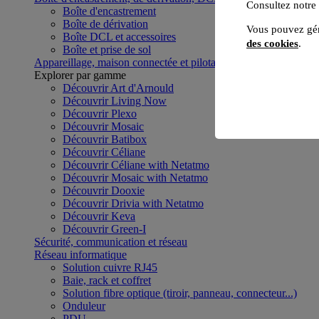
Consultez notre
Boîte d'encastrement
Boîte de dérivation
Vous pouvez gér
Boîte DCL et accessoires
des cookies
.
Boîte et prise de sol
Appareillage, maison connectée et pilotage du bâtiment
Voir to
Explorer par gamme
Découvrir Art d'Arnould
Découvrir Living Now
Découvrir Plexo
Découvrir Mosaic
Découvrir Batibox
Découvrir Céliane
Découvrir Céliane with Netatmo
Découvrir Mosaic with Netatmo
Découvrir Dooxie
Découvrir Drivia with Netatmo
Découvrir Keva
Découvrir Green-I
Sécurité, communication et réseau
Réseau informatique
Solution cuivre RJ45
Baie, rack et coffret
Solution fibre optique (tiroir, panneau, connecteur...)
Onduleur
PDU