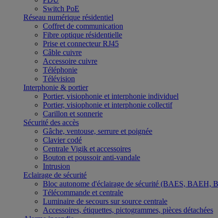
Switch PoE
Réseau numérique résidentiel
Coffret de communication
Fibre optique résidentielle
Prise et connecteur RJ45
Câble cuivre
Accessoire cuivre
Téléphonie
Télévision
Interphonie & portier
Portier, visiophonie et interphonie individuel
Portier, visiophonie et interphonie collectif
Carillon et sonnerie
Sécurité des accès
Gâche, ventouse, serrure et poignée
Clavier codé
Centrale Vigik et accessoires
Bouton et poussoir anti-vandale
Intrusion
Eclairage de sécurité
Bloc autonome d'éclairage de sécurité (BAES, BAEH,
Télécommande et centrale
Luminaire de secours sur source centrale
Accessoires, étiquettes, pictogrammes, pièces détachées