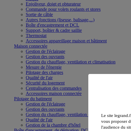
Enjoliveur, doigt et obturateur
Commande pour volets roulants et stores
Sortie de câble
Autres fonctions (liseuse, balisage,...)
Boîte d'encastrement et DCL
Support, boîtier & cadre saillie
Thermostat
Accessoires appareillage maison et bâtiment
Maison connectée
Gestion de l'éclairage
Gestion des ouvrants
Gestion du chauffage, ventilation et climatisation
Mesure de l'énergie
Pilotage des charges
Qualité de l'air
Sécurité du logement
Centralisation des commandes
Accessoires maison connectée
Pilotage du batiment
Gestion de l'éclairage
Gestion des ouvrants
Gestion du chauffage, ventilation et climatisation
Le site legrand.f
Qualité de l'air
vous proposer de
Gestion de la chambre d'hôtel
l'audience du sit
Boîte d'encastrement, de dérivation, DCL et boîte de sol