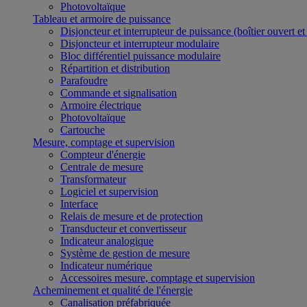
Photovoltaïque
Tableau et armoire de puissance
Disjoncteur et interrupteur de puissance (boîtier ouvert e
Disjoncteur et interrupteur modulaire
Bloc différentiel puissance modulaire
Répartition et distribution
Parafoudre
Commande et signalisation
Armoire électrique
Photovoltaïque
Cartouche
Mesure, comptage et supervision
Compteur d'énergie
Centrale de mesure
Transformateur
Logiciel et supervision
Interface
Relais de mesure et de protection
Transducteur et convertisseur
Indicateur analogique
Système de gestion de mesure
Indicateur numérique
Accessoires mesure, comptage et supervision
Acheminement et qualité de l'énergie
Canalisation préfabriquée