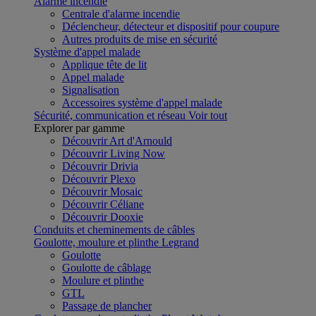
Alarme incendie
Centrale d'alarme incendie
Déclencheur, détecteur et dispositif pour coupure
Autres produits de mise en sécurité
Système d'appel malade
Applique tête de lit
Appel malade
Signalisation
Accessoires système d'appel malade
Sécurité, communication et réseau
Voir tout
Explorer par gamme
Découvrir Art d'Arnould
Découvrir Living Now
Découvrir Drivia
Découvrir Plexo
Découvrir Mosaic
Découvrir Céliane
Découvrir Dooxie
Conduits et cheminements de câbles
Goulotte, moulure et plinthe Legrand
Goulotte
Goulotte de câblage
Moulure et plinthe
GTL
Passage de plancher