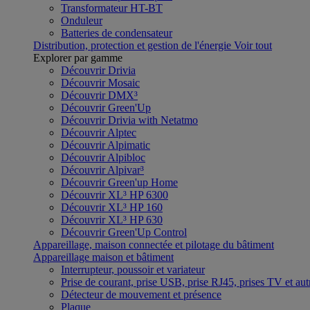
Transformateur HT-BT
Onduleur
Batteries de condensateur
Distribution, protection et gestion de l'énergie
Voir tout
Explorer par gamme
Découvrir Drivia
Découvrir Mosaic
Découvrir DMX³
Découvrir Green'Up
Découvrir Drivia with Netatmo
Découvrir Alptec
Découvrir Alpimatic
Découvrir Alpibloc
Découvrir Alpivar³
Découvrir Green'up Home
Découvrir XL³ HP 6300
Découvrir XL³ HP 160
Découvrir XL³ HP 630
Découvrir Green'Up Control
Appareillage, maison connectée et pilotage du bâtiment
Appareillage maison et bâtiment
Interrupteur, poussoir et variateur
Prise de courant, prise USB, prise RJ45, prises TV et aut
Détecteur de mouvement et présence
Plaque