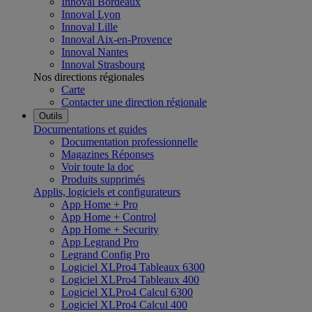
Innoval Bordeaux
Innoval Lyon
Innoval Lille
Innoval Aix-en-Provence
Innoval Nantes
Innoval Strasbourg
Nos directions régionales
Carte
Contacter une direction régionale
Outils
Documentations et guides
Documentation professionnelle
Magazines Réponses
Voir toute la doc
Produits supprimés
Applis, logiciels et configurateurs
App Home + Pro
App Home + Control
App Home + Security
App Legrand Pro
Legrand Config Pro
Logiciel XLPro4 Tableaux 6300
Logiciel XLPro4 Tableaux 400
Logiciel XLPro4 Calcul 6300
Logiciel XLPro4 Calcul 400