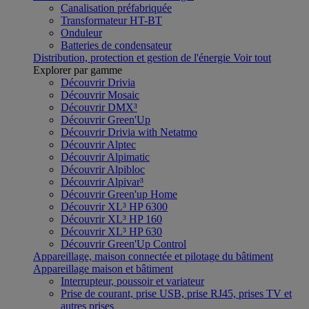
Canalisation préfabriquée
Transformateur HT-BT
Onduleur
Batteries de condensateur
Distribution, protection et gestion de l'énergie
Voir tout
Explorer par gamme
Découvrir Drivia
Découvrir Mosaic
Découvrir DMX³
Découvrir Green'Up
Découvrir Drivia with Netatmo
Découvrir Alptec
Découvrir Alpimatic
Découvrir Alpibloc
Découvrir Alpivar³
Découvrir Green'up Home
Découvrir XL³ HP 6300
Découvrir XL³ HP 160
Découvrir XL³ HP 630
Découvrir Green'Up Control
Appareillage, maison connectée et pilotage du bâtiment
Appareillage maison et bâtiment
Interrupteur, poussoir et variateur
Prise de courant, prise USB, prise RJ45, prises TV et
autres prises