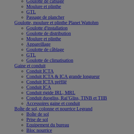
Goulotte de câblage
Moulure et plinthe
GTL
Passage de plancher
Goulotte, moulure et plinthe Planet Wattohm
Goulotte d'installation
Goulotte de distribution
Moulure et plinthe
Appareillage
Goulotte de câblage
GTL
Goulotte de climatisation
Gaine et conduit
Conduit ICTA
Conduit ICTA & ICA grande longueur
Conduit ICTA préfilé
Conduit ICA
Conduit rigide IRL, MRL
Conduit duogliss, Rai’Gliss, TINB et TIIB
Accessoires gaine et conduit
Boîte de sol, colonne et nourrice Legrand
Boîte de sol
Prise de sol
Equipement du bureau
Bloc nourrice