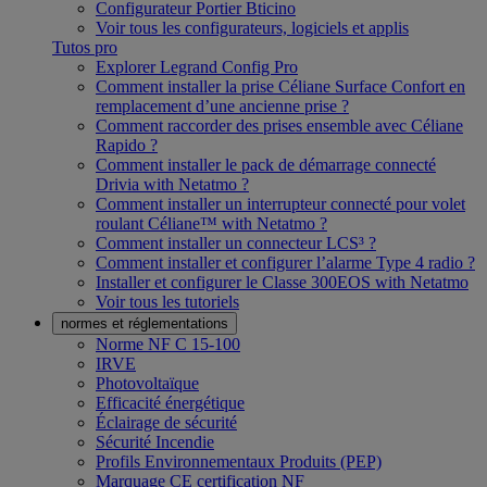
Configurateur Portier Bticino
Voir tous les configurateurs, logiciels et applis
Tutos pro
Explorer Legrand Config Pro
Comment installer la prise Céliane Surface Confort en
remplacement d’une ancienne prise ?
Comment raccorder des prises ensemble avec Céliane
Rapido ?
Comment installer le pack de démarrage connecté
Drivia with Netatmo ?
Comment installer un interrupteur connecté pour volet
roulant Céliane™ with Netatmo ?
Comment installer un connecteur LCS³ ?
Comment installer et configurer l’alarme Type 4 radio ?
Installer et configurer le Classe 300EOS with Netatmo
Voir tous les tutoriels
normes et réglementations
Norme NF C 15-100
IRVE
Photovoltaïque
Efficacité énergétique
Éclairage de sécurité
Sécurité Incendie
Profils Environnementaux Produits (PEP)
Marquage CE certification NF