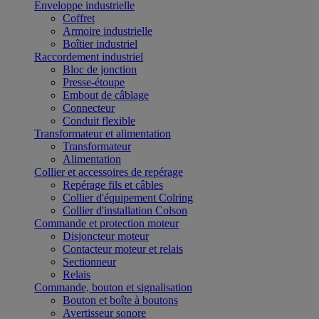
Enveloppe industrielle
Coffret
Armoire industrielle
Boîtier industriel
Raccordement industriel
Bloc de jonction
Presse-étoupe
Embout de câblage
Connecteur
Conduit flexible
Transformateur et alimentation
Transformateur
Alimentation
Collier et accessoires de repérage
Repérage fils et câbles
Collier d'équipement Colring
Collier d'installation Colson
Commande et protection moteur
Disjoncteur moteur
Contacteur moteur et relais
Sectionneur
Relais
Commande, bouton et signalisation
Bouton et boîte à boutons
Avertisseur sonore