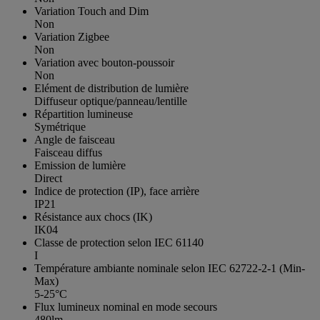
Variation Touch and Dim
Non
Variation Zigbee
Non
Variation avec bouton-poussoir
Non
Elément de distribution de lumière
Diffuseur optique/panneau/lentille
Répartition lumineuse
Symétrique
Angle de faisceau
Faisceau diffus
Emission de lumière
Direct
Indice de protection (IP), face arrière
IP21
Résistance aux chocs (IK)
IK04
Classe de protection selon IEC 61140
I
Température ambiante nominale selon IEC 62722-2-1 (Min-
Max)
5-25°C
Flux lumineux nominal en mode secours
480lm