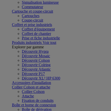
Signalisation lumineuse
Commutateur
Cartouche et coupe-circuit
Cartouches
Coupe-circuit
Coffret et prise industriels
Coffret d'équipement
Coffret de chantier
Prise et fiche industrielle
Produits industriels
Voir tout
Explorer par gamme
Découvrir Hypra
Découvrir Mosaic
Découvrir Colson
Découvrir Colring
Découvrir Atlantic
Découvrir P17
Découvrir XL³ HP 6300
Accessoires d'installation
Collier Colson et attache
Collier Colson
Attache
Fixation de conduits
Boîte et borne de connexion
Boîte de dérivation