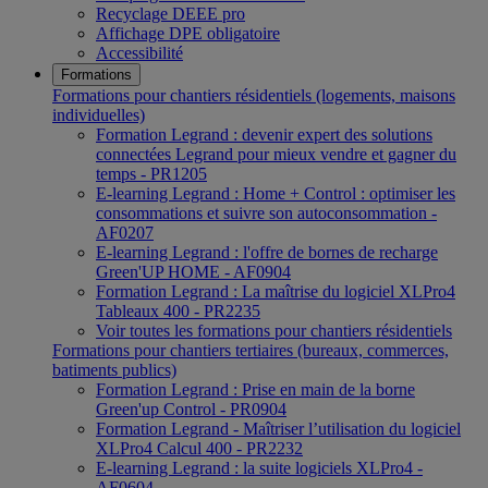
Recyclage DEEE pro
Affichage DPE obligatoire
Accessibilité
Formations
Formations pour chantiers résidentiels (logements, maisons
individuelles)
Formation Legrand : devenir expert des solutions
connectées Legrand pour mieux vendre et gagner du
temps - PR1205
E-learning Legrand : Home + Control : optimiser les
consommations et suivre son autoconsommation -
AF0207
E-learning Legrand : l'offre de bornes de recharge
Green'UP HOME - AF0904
Formation Legrand : La maîtrise du logiciel XLPro4
Tableaux 400 - PR2235
Voir toutes les formations pour chantiers résidentiels
Formations pour chantiers tertiaires (bureaux, commerces,
batiments publics)
Formation Legrand : Prise en main de la borne
Green'up Control - PR0904
Formation Legrand - Maîtriser l’utilisation du logiciel
XLPro4 Calcul 400 - PR2232
E-learning Legrand : la suite logiciels XLPro4 -
AF0604