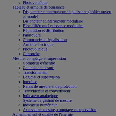
Photovoltaïque
Tableau et armoire de puissance
Disjoncteur et interrupteur de puissance (boîtier ouvert
et moulé)
Disjoncteur et interrupteur modulaire
Bloc différentiel puissance modulaire
Répartition et distribution
Parafoudre
Commande et signalisation
Armoire électrique
Photovoltaïque
Cartouche
Mesure, comptage et supervision
Compteur d'énergie
Centrale de mesure
Transformateur
Logiciel et supervision
Interface
Relais de mesure et de protection
Transducteur et convertisseur
Indicateur analogique
Système de gestion de mesure
Indicateur numérique
Accessoires mesure, comptage et supervision
Acheminement et qualité de l'énergie