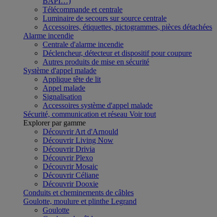
BAPI…)
Télécommande et centrale
Luminaire de secours sur source centrale
Accessoires, étiquettes, pictogrammes, pièces détachées
Alarme incendie
Centrale d'alarme incendie
Déclencheur, détecteur et dispositif pour coupure
Autres produits de mise en sécurité
Système d'appel malade
Applique tête de lit
Appel malade
Signalisation
Accessoires système d'appel malade
Sécurité, communication et réseau
Voir tout
Explorer par gamme
Découvrir Art d'Arnould
Découvrir Living Now
Découvrir Drivia
Découvrir Plexo
Découvrir Mosaic
Découvrir Céliane
Découvrir Dooxie
Conduits et cheminements de câbles
Goulotte, moulure et plinthe Legrand
Goulotte