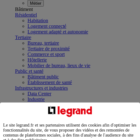
Métier
Bâtiment
Résidentiel
Habitation
Logement connecté
Logement adapté et autonomie
Tertiaire
Bureau, tertiaire
Tertiaire de proximité
Commerce et sport
Hôtellerie
Mobilier de bureau, lieux de vie
Public et santé
Bâtiment public
Établissement de santé
Infrastructures et industries
Data Center
Industrie
Infrastructures
À la une
Contrôler et planifier le fonctionnement des appareils
électriques avec le contacteur connecté
Le site legrand.fr et ses partenaires utilisent des cookies afin d'optimiser les
Répartir et optimiser son tableau électrique
fonctionnalités du site, de vous proposer des vidéos et des remontées de
Legrand Data Center Solutions : concentrer les
contenus de plateformes sociales, à des fins d'analyse de l'audience du site
expertises au service de vos performances