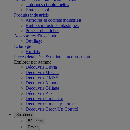
Colonnes et colonnettes
Boîtes de sol
Produits industriels
Armoires et coffrets industriels
Boîtiers industriels plastiques
Prises industrielles
Accessoires d'installation
Outillage
Eclairage
Hublots
Pièces détachées & maintenance
Voir tout
Explorer par gamme
Découvrir Drivia
Découvrir Mosaic
Découvrir DMX³
Découvrir Atlantic
Découvrir Céliane
Découvrir P17
Découvrir Green'Up
Découvrir Green'up Home
Découvrir Green'Up Control
Solutions
Bâtiment
Projet