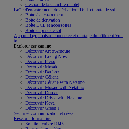
Gestion de la chambre d'hôtel
Boîte d'encastrement, de dérivation, DCL et boîte de sol
Boîte d'encastrement
Boîte de dérivation
Boîte DCL et accessoires
Boîte et prise de sol
Appareillage, maison connectée et pilotage du bâtiment
Voir
tout
Explorer par gamme
Découvrir Art d'Arnould
Découvrir Living Now
Découvrir Plexo
Découvrir Mosaic
Découvrir Batibox
Découvrir Céliane
Découvrir Céliane with Netatmo
Découvrir Mosaic with Netatmo
Découvrir Dooxie
Découvrir Drivia with Netatmo
Découvrir Keva
Découvrir Green-I
Sécurité, communication et réseau
Réseau informatique
Solution cuivre RJ45
Baie, rack et coffret