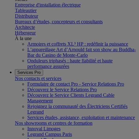
Entreprise d'installation électrique
Tableautier
Distributeur
Bureaux d’études, concepteurs et consultants
Architecte
Hébergeur
À la une
Armoires et coffrets XL³ HP : redéfinir la puissance
L’appareillage Art d’Arnould fait son show au Buddha-
Bar du Casino de Monte-Carlo
Onduleurs triphasés : haute fiabilité et haute
performance assurées
Services Pro
Nos contacts et services
Formulaire de contact Pro - Service Relations Pro
Découvrez le Service Relations Pro
Découvrez le Service Clients Legrand Cable
Management
Rejoignez la communauté des Électriciens Certifiés
Legrand
Services études, assistance, exploitation et maintenance
Nos showrooms et centres de formation
Innoval Limoges
Legrand Campus Paris