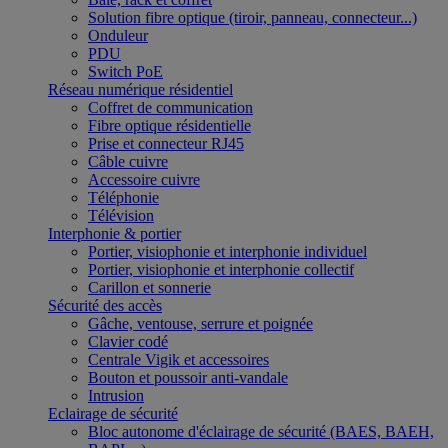
Solution fibre optique (tiroir, panneau, connecteur...)
Onduleur
PDU
Switch PoE
Réseau numérique résidentiel
Coffret de communication
Fibre optique résidentielle
Prise et connecteur RJ45
Câble cuivre
Accessoire cuivre
Téléphonie
Télévision
Interphonie & portier
Portier, visiophonie et interphonie individuel
Portier, visiophonie et interphonie collectif
Carillon et sonnerie
Sécurité des accès
Gâche, ventouse, serrure et poignée
Clavier codé
Centrale Vigik et accessoires
Bouton et poussoir anti-vandale
Intrusion
Eclairage de sécurité
Bloc autonome d'éclairage de sécurité (BAES, BAEH,