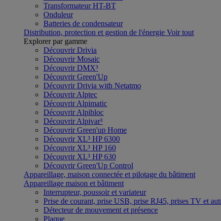
Transformateur HT-BT
Onduleur
Batteries de condensateur
Distribution, protection et gestion de l'énergie
Voir tout
Explorer par gamme
Découvrir Drivia
Découvrir Mosaic
Découvrir DMX³
Découvrir Green'Up
Découvrir Drivia with Netatmo
Découvrir Alptec
Découvrir Alpimatic
Découvrir Alpibloc
Découvrir Alpivar³
Découvrir Green'up Home
Découvrir XL³ HP 6300
Découvrir XL³ HP 160
Découvrir XL³ HP 630
Découvrir Green'Up Control
Appareillage, maison connectée et pilotage du bâtiment
Appareillage maison et bâtiment
Interrupteur, poussoir et variateur
Prise de courant, prise USB, prise RJ45, prises TV et aut
Détecteur de mouvement et présence
Plaque