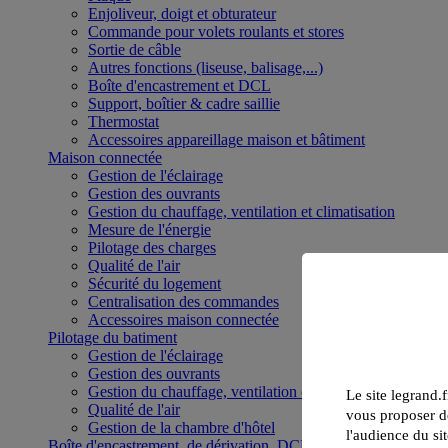
Enjoliveur, doigt et obturateur
Commande pour volets roulants et stores
Sortie de câble
Autres fonctions (liseuse, balisage,...)
Boîte d'encastrement et DCL
Support, boîtier & cadre saillie
Thermostat
Accessoires appareillage maison et bâtiment
Maison connectée
Gestion de l'éclairage
Gestion des ouvrants
Gestion du chauffage, ventilation et climatisation
Mesure de l'énergie
Pilotage des charges
Qualité de l'air
Sécurité du logement
Centralisation des commandes
Accessoires maison connectée
Pilotage du batiment
Gestion de l'éclairage
Gestion des ouvrants
Gestion du chauffage, ventilation et climatisation
Le site legrand.f
Qualité de l'air
vous proposer de
Gestion de la chambre d'hôtel
l'audience du sit
Boîte d'encastrement, de dérivation, DCL et boîte de sol