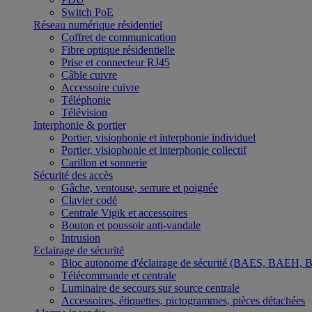
Switch PoE
Réseau numérique résidentiel
Coffret de communication
Fibre optique résidentielle
Prise et connecteur RJ45
Câble cuivre
Accessoire cuivre
Téléphonie
Télévision
Interphonie & portier
Portier, visiophonie et interphonie individuel
Portier, visiophonie et interphonie collectif
Carillon et sonnerie
Sécurité des accès
Gâche, ventouse, serrure et poignée
Clavier codé
Centrale Vigik et accessoires
Bouton et poussoir anti-vandale
Intrusion
Eclairage de sécurité
Bloc autonome d'éclairage de sécurité (BAES, BAEH,
Télécommande et centrale
Luminaire de secours sur source centrale
Accessoires, étiquettes, pictogrammes, pièces détachées