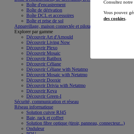
Consultez notre
Boîte d'encastrement
Boîte de dérivation
Vous pouvez gér
Boîte DCL et accessoires
des cookies
.
Boîte et prise de sol
Appareillage, maison connectée et pilotage du bâtiment
Voir to
Explorer par gamme
Découvrir Art d'Arnould
Découvrir Living Now
Découvrir Plexo
Découvrir Mosaic
Découvrir Batibox
Découvrir Céliane
Découvrir Céliane with Netatmo
Découvrir Mosaic with Netatmo
Découvrir Dooxie
Découvrir Drivia with Netatmo
Découvrir Keva
Découvrir Green-I
Sécurité, communication et réseau
Réseau informatique
Solution cuivre RJ45
Baie, rack et coffret
Solution fibre optique (tiroir, panneau, connecteur...)
Onduleur
PDU