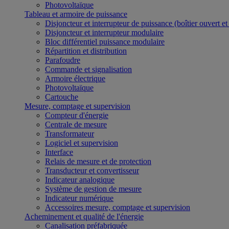
Photovoltaïque
Tableau et armoire de puissance
Disjoncteur et interrupteur de puissance (boîtier ouvert e
Disjoncteur et interrupteur modulaire
Bloc différentiel puissance modulaire
Répartition et distribution
Parafoudre
Commande et signalisation
Armoire électrique
Photovoltaïque
Cartouche
Mesure, comptage et supervision
Compteur d'énergie
Centrale de mesure
Transformateur
Logiciel et supervision
Interface
Relais de mesure et de protection
Transducteur et convertisseur
Indicateur analogique
Système de gestion de mesure
Indicateur numérique
Accessoires mesure, comptage et supervision
Acheminement et qualité de l'énergie
Canalisation préfabriquée