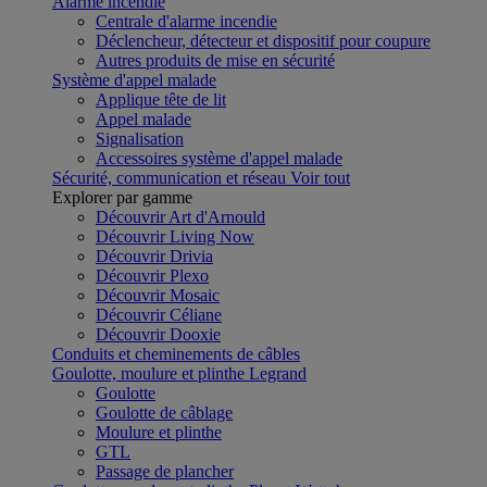
Alarme incendie
Centrale d'alarme incendie
Déclencheur, détecteur et dispositif pour coupure
Autres produits de mise en sécurité
Système d'appel malade
Applique tête de lit
Appel malade
Signalisation
Accessoires système d'appel malade
Sécurité, communication et réseau
Voir tout
Explorer par gamme
Découvrir Art d'Arnould
Découvrir Living Now
Découvrir Drivia
Découvrir Plexo
Découvrir Mosaic
Découvrir Céliane
Découvrir Dooxie
Conduits et cheminements de câbles
Goulotte, moulure et plinthe Legrand
Goulotte
Goulotte de câblage
Moulure et plinthe
GTL
Passage de plancher