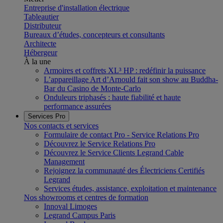
Entreprise d'installation électrique
Tableautier
Distributeur
Bureaux d’études, concepteurs et consultants
Architecte
Hébergeur
À la une
Armoires et coffrets XL³ HP : redéfinir la puissance
L’appareillage Art d’Arnould fait son show au Buddha-
Bar du Casino de Monte-Carlo
Onduleurs triphasés : haute fiabilité et haute
performance assurées
Services Pro
Nos contacts et services
Formulaire de contact Pro - Service Relations Pro
Découvrez le Service Relations Pro
Découvrez le Service Clients Legrand Cable
Management
Rejoignez la communauté des Électriciens Certifiés
Legrand
Services études, assistance, exploitation et maintenance
Nos showrooms et centres de formation
Innoval Limoges
Legrand Campus Paris