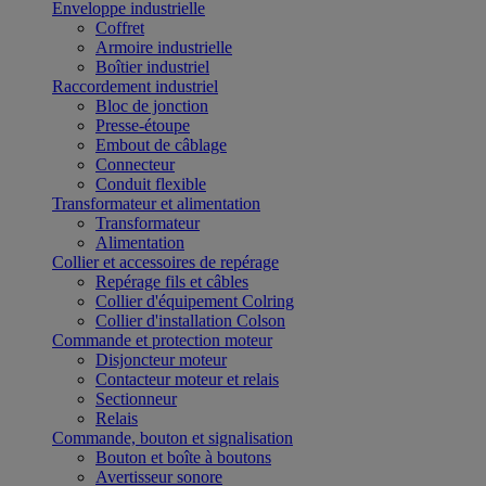
Enveloppe industrielle
Coffret
Armoire industrielle
Boîtier industriel
Raccordement industriel
Bloc de jonction
Presse-étoupe
Embout de câblage
Connecteur
Conduit flexible
Transformateur et alimentation
Transformateur
Alimentation
Collier et accessoires de repérage
Repérage fils et câbles
Collier d'équipement Colring
Collier d'installation Colson
Commande et protection moteur
Disjoncteur moteur
Contacteur moteur et relais
Sectionneur
Relais
Commande, bouton et signalisation
Bouton et boîte à boutons
Avertisseur sonore