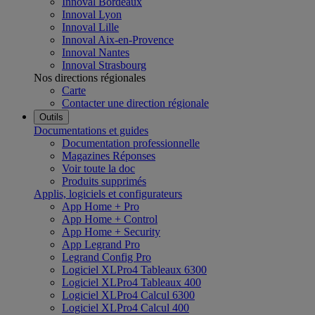
Innoval Bordeaux
Innoval Lyon
Innoval Lille
Innoval Aix-en-Provence
Innoval Nantes
Innoval Strasbourg
Nos directions régionales
Carte
Contacter une direction régionale
Outils
Documentations et guides
Documentation professionnelle
Magazines Réponses
Voir toute la doc
Produits supprimés
Applis, logiciels et configurateurs
App Home + Pro
App Home + Control
App Home + Security
App Legrand Pro
Legrand Config Pro
Logiciel XLPro4 Tableaux 6300
Logiciel XLPro4 Tableaux 400
Logiciel XLPro4 Calcul 6300
Logiciel XLPro4 Calcul 400