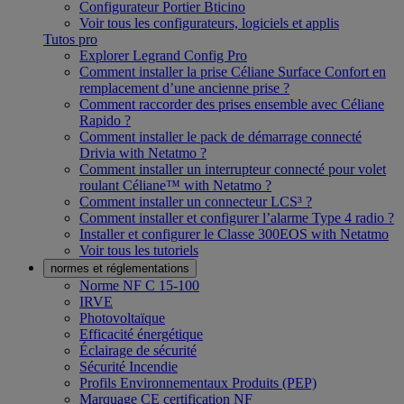
Configurateur Portier Bticino
Voir tous les configurateurs, logiciels et applis
Tutos pro
Explorer Legrand Config Pro
Comment installer la prise Céliane Surface Confort en
remplacement d’une ancienne prise ?
Comment raccorder des prises ensemble avec Céliane
Rapido ?
Comment installer le pack de démarrage connecté
Drivia with Netatmo ?
Comment installer un interrupteur connecté pour volet
roulant Céliane™ with Netatmo ?
Comment installer un connecteur LCS³ ?
Comment installer et configurer l’alarme Type 4 radio ?
Installer et configurer le Classe 300EOS with Netatmo
Voir tous les tutoriels
normes et réglementations
Norme NF C 15-100
IRVE
Photovoltaïque
Efficacité énergétique
Éclairage de sécurité
Sécurité Incendie
Profils Environnementaux Produits (PEP)
Marquage CE certification NF