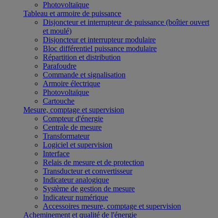
Photovoltaïque
Tableau et armoire de puissance
Disjoncteur et interrupteur de puissance (boîtier ouvert
et moulé)
Disjoncteur et interrupteur modulaire
Bloc différentiel puissance modulaire
Répartition et distribution
Parafoudre
Commande et signalisation
Armoire électrique
Photovoltaïque
Cartouche
Mesure, comptage et supervision
Compteur d'énergie
Centrale de mesure
Transformateur
Logiciel et supervision
Interface
Relais de mesure et de protection
Transducteur et convertisseur
Indicateur analogique
Système de gestion de mesure
Indicateur numérique
Accessoires mesure, comptage et supervision
Acheminement et qualité de l'énergie