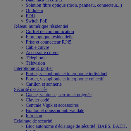
Solution fibre optique (tiroir, panneau, connecteur...)
Onduleur
PDU
Switch PoE
Réseau numérique résidentiel
Coffret de communication
Fibre optique résidentielle
Prise et connecteur RJ45
Câble cuivre
Accessoire cuivre
Téléphonie
Télévision
Interphonie & portier
Portier, visiophonie et interphonie individuel
Portier, visiophonie et interphonie collectif
Carillon et sonnerie
Sécurité des accès
Gâche, ventouse, serrure et poignée
Clavier codé
Centrale Vigik et accessoires
Bouton et poussoir anti-vandale
Intrusion
Eclairage de sécurité
Bloc autonome d'éclairage de sécurité (BAES, BAEH,