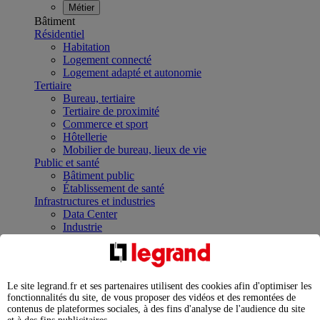
Métier
Bâtiment
Résidentiel
Habitation
Logement connecté
Logement adapté et autonomie
Tertiaire
Bureau, tertiaire
Tertiaire de proximité
Commerce et sport
Hôtellerie
Mobilier de bureau, lieux de vie
Public et santé
Bâtiment public
Établissement de santé
Infrastructures et industries
Data Center
Industrie
Infrastructures
À la une
Contrôler et planifier le fonctionnement des appareils
électriques avec le contacteur connecté
Le site legrand.fr et ses partenaires utilisent des cookies afin d'optimiser les
Répartir et optimiser son tableau électrique
fonctionnalités du site, de vous proposer des vidéos et des remontées de
Legrand Data Center Solutions : concentrer les
contenus de plateformes sociales, à des fins d'analyse de l'audience du site
expertises au service de vos performances