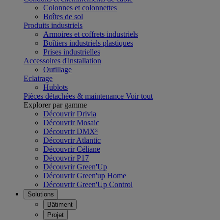
Colonnes et colonnettes
Boîtes de sol
Produits industriels
Armoires et coffrets industriels
Boîtiers industriels plastiques
Prises industrielles
Accessoires d'installation
Outillage
Eclairage
Hublots
Pièces détachées & maintenance
Voir tout
Explorer par gamme
Découvrir Drivia
Découvrir Mosaic
Découvrir DMX³
Découvrir Atlantic
Découvrir Céliane
Découvrir P17
Découvrir Green'Up
Découvrir Green'up Home
Découvrir Green'Up Control
Solutions
Bâtiment
Projet