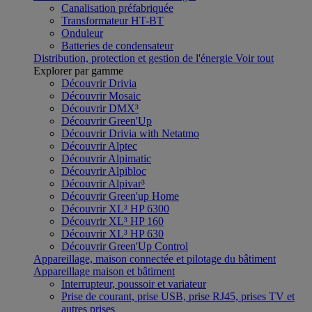
Canalisation préfabriquée
Transformateur HT-BT
Onduleur
Batteries de condensateur
Distribution, protection et gestion de l'énergie
Voir tout
Explorer par gamme
Découvrir Drivia
Découvrir Mosaic
Découvrir DMX³
Découvrir Green'Up
Découvrir Drivia with Netatmo
Découvrir Alptec
Découvrir Alpimatic
Découvrir Alpibloc
Découvrir Alpivar³
Découvrir Green'up Home
Découvrir XL³ HP 6300
Découvrir XL³ HP 160
Découvrir XL³ HP 630
Découvrir Green'Up Control
Appareillage, maison connectée et pilotage du bâtiment
Appareillage maison et bâtiment
Interrupteur, poussoir et variateur
Prise de courant, prise USB, prise RJ45, prises TV et
autres prises