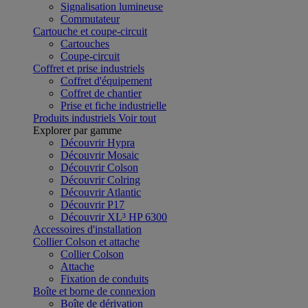
Signalisation lumineuse
Commutateur
Cartouche et coupe-circuit
Cartouches
Coupe-circuit
Coffret et prise industriels
Coffret d'équipement
Coffret de chantier
Prise et fiche industrielle
Produits industriels
Voir tout
Explorer par gamme
Découvrir Hypra
Découvrir Mosaic
Découvrir Colson
Découvrir Colring
Découvrir Atlantic
Découvrir P17
Découvrir XL³ HP 6300
Accessoires d'installation
Collier Colson et attache
Collier Colson
Attache
Fixation de conduits
Boîte et borne de connexion
Boîte de dérivation