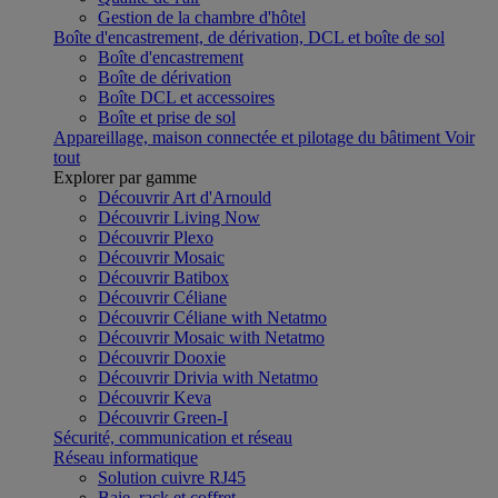
Gestion de la chambre d'hôtel
Boîte d'encastrement, de dérivation, DCL et boîte de sol
Boîte d'encastrement
Boîte de dérivation
Boîte DCL et accessoires
Boîte et prise de sol
Appareillage, maison connectée et pilotage du bâtiment
Voir
tout
Explorer par gamme
Découvrir Art d'Arnould
Découvrir Living Now
Découvrir Plexo
Découvrir Mosaic
Découvrir Batibox
Découvrir Céliane
Découvrir Céliane with Netatmo
Découvrir Mosaic with Netatmo
Découvrir Dooxie
Découvrir Drivia with Netatmo
Découvrir Keva
Découvrir Green-I
Sécurité, communication et réseau
Réseau informatique
Solution cuivre RJ45
Baie, rack et coffret