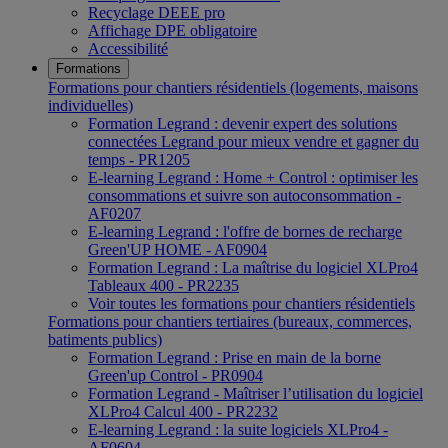
Recyclage DEEE pro
Affichage DPE obligatoire
Accessibilité
Formations
Formations pour chantiers résidentiels (logements, maisons
individuelles)
Formation Legrand : devenir expert des solutions
connectées Legrand pour mieux vendre et gagner du
temps - PR1205
E-learning Legrand : Home + Control : optimiser les
consommations et suivre son autoconsommation -
AF0207
E-learning Legrand : l'offre de bornes de recharge
Green'UP HOME - AF0904
Formation Legrand : La maîtrise du logiciel XLPro4
Tableaux 400 - PR2235
Voir toutes les formations pour chantiers résidentiels
Formations pour chantiers tertiaires (bureaux, commerces,
batiments publics)
Formation Legrand : Prise en main de la borne
Green'up Control - PR0904
Formation Legrand - Maîtriser l’utilisation du logiciel
XLPro4 Calcul 400 - PR2232
E-learning Legrand : la suite logiciels XLPro4 -
AF0604