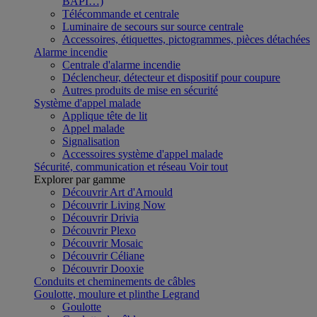
BAPI…)
Télécommande et centrale
Luminaire de secours sur source centrale
Accessoires, étiquettes, pictogrammes, pièces détachées
Alarme incendie
Centrale d'alarme incendie
Déclencheur, détecteur et dispositif pour coupure
Autres produits de mise en sécurité
Système d'appel malade
Applique tête de lit
Appel malade
Signalisation
Accessoires système d'appel malade
Sécurité, communication et réseau
Voir tout
Explorer par gamme
Découvrir Art d'Arnould
Découvrir Living Now
Découvrir Drivia
Découvrir Plexo
Découvrir Mosaic
Découvrir Céliane
Découvrir Dooxie
Conduits et cheminements de câbles
Goulotte, moulure et plinthe Legrand
Goulotte