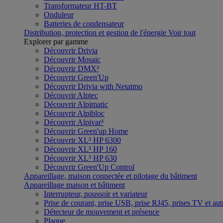
Transformateur HT-BT
Onduleur
Batteries de condensateur
Distribution, protection et gestion de l'énergie
Voir tout
Explorer par gamme
Découvrir Drivia
Découvrir Mosaic
Découvrir DMX³
Découvrir Green'Up
Découvrir Drivia with Netatmo
Découvrir Alptec
Découvrir Alpimatic
Découvrir Alpibloc
Découvrir Alpivar³
Découvrir Green'up Home
Découvrir XL³ HP 6300
Découvrir XL³ HP 160
Découvrir XL³ HP 630
Découvrir Green'Up Control
Appareillage, maison connectée et pilotage du bâtiment
Appareillage maison et bâtiment
Interrupteur, poussoir et variateur
Prise de courant, prise USB, prise RJ45, prises TV et aut
Détecteur de mouvement et présence
Plaque