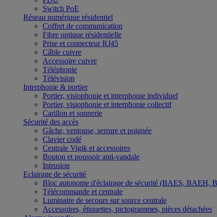
Switch PoE
Réseau numérique résidentiel
Coffret de communication
Fibre optique résidentielle
Prise et connecteur RJ45
Câble cuivre
Accessoire cuivre
Téléphonie
Télévision
Interphonie & portier
Portier, visiophonie et interphonie individuel
Portier, visiophonie et interphonie collectif
Carillon et sonnerie
Sécurité des accès
Gâche, ventouse, serrure et poignée
Clavier codé
Centrale Vigik et accessoires
Bouton et poussoir anti-vandale
Intrusion
Eclairage de sécurité
Bloc autonome d'éclairage de sécurité (BAES, BAEH,
Télécommande et centrale
Luminaire de secours sur source centrale
Accessoires, étiquettes, pictogrammes, pièces détachées