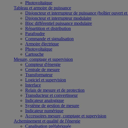
Photovoltaïque
Tableau et armoire de puissance
Disjoncteur et interrupteur de puissance (boîtier ouvert e
Disjoncteur et interrupteur modulaire
Bloc différentiel puissance modulaire
Répartition et distribution
Parafoudre
Commande et signalisation
Armoire électrique
Photovoltaïque
Cartouche
Mesure, comptage et supervision
Compteur d'énergie
Centrale de mesure
Transformateur
Logiciel et supervision
Interface
Relais de mesure et de protection
Transducteur et convertisseur
Indicateur analogique
Système de gestion de mesure
Indicateur numérique
Accessoires mesure, comptage et supervision
Acheminement et qualité de l'énergie
Canalisation préfabriquée