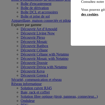
Consultez notre
Boîte d'encastrement
Boîte de dérivation
Vous pouvez gér
Boîte DCL et accessoires
des cookies
.
Boîte et prise de sol
Appareillage, maison connectée et pilotage du bâtiment
Voir to
Explorer par gamme
Découvrir Art d'Arnould
Découvrir Living Now
Découvrir Plexo
Découvrir Mosaic
Découvrir Batibox
Découvrir Céliane
Découvrir Céliane with Netatmo
Découvrir Mosaic with Netatmo
Découvrir Dooxie
Découvrir Drivia with Netatmo
Découvrir Keva
Découvrir Green-I
Sécurité, communication et réseau
Réseau informatique
Solution cuivre RJ45
Baie, rack et coffret
Solution fibre optique (tiroir, panneau, connecteur...)
Onduleur
PDU