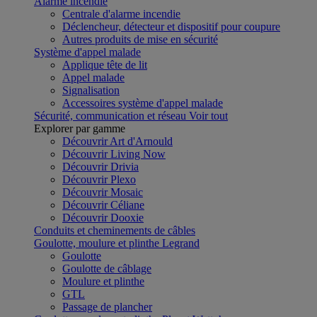
Alarme incendie
Centrale d'alarme incendie
Déclencheur, détecteur et dispositif pour coupure
Autres produits de mise en sécurité
Système d'appel malade
Applique tête de lit
Appel malade
Signalisation
Accessoires système d'appel malade
Sécurité, communication et réseau
Voir tout
Explorer par gamme
Découvrir Art d'Arnould
Découvrir Living Now
Découvrir Drivia
Découvrir Plexo
Découvrir Mosaic
Découvrir Céliane
Découvrir Dooxie
Conduits et cheminements de câbles
Goulotte, moulure et plinthe Legrand
Goulotte
Goulotte de câblage
Moulure et plinthe
GTL
Passage de plancher