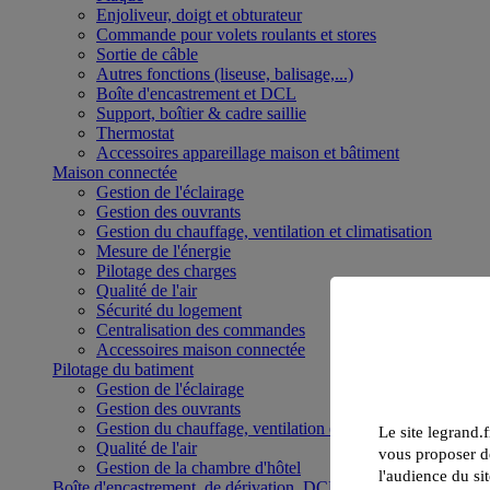
Enjoliveur, doigt et obturateur
Commande pour volets roulants et stores
Sortie de câble
Autres fonctions (liseuse, balisage,...)
Boîte d'encastrement et DCL
Support, boîtier & cadre saillie
Thermostat
Accessoires appareillage maison et bâtiment
Maison connectée
Gestion de l'éclairage
Gestion des ouvrants
Gestion du chauffage, ventilation et climatisation
Mesure de l'énergie
Pilotage des charges
Qualité de l'air
Sécurité du logement
Centralisation des commandes
Accessoires maison connectée
Pilotage du batiment
Gestion de l'éclairage
Gestion des ouvrants
Gestion du chauffage, ventilation et climatisation
Le site legrand.f
Qualité de l'air
vous proposer de
Gestion de la chambre d'hôtel
l'audience du sit
Boîte d'encastrement, de dérivation, DCL et boîte de sol