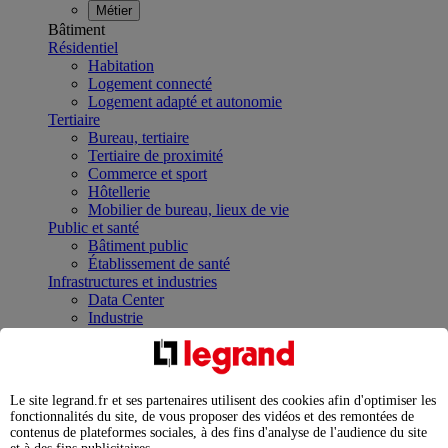
Métier
Bâtiment
Résidentiel
Habitation
Logement connecté
Logement adapté et autonomie
Tertiaire
Bureau, tertiaire
Tertiaire de proximité
Commerce et sport
Hôtellerie
Mobilier de bureau, lieux de vie
Public et santé
Bâtiment public
Établissement de santé
Infrastructures et industries
Data Center
Industrie
Infrastructures
À la une
Contrôler et planifier le fonctionnement des appareils
électriques avec le contacteur connecté
Le site legrand.fr et ses partenaires utilisent des cookies afin d'optimiser les
Répartir et optimiser son tableau électrique
fonctionnalités du site, de vous proposer des vidéos et des remontées de
Legrand Data Center Solutions : concentrer les
contenus de plateformes sociales, à des fins d'analyse de l'audience du site
expertises au service de vos performances