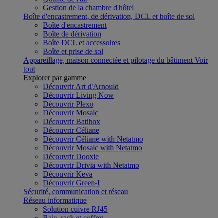
Gestion de la chambre d'hôtel
Boîte d'encastrement, de dérivation, DCL et boîte de sol
Boîte d'encastrement
Boîte de dérivation
Boîte DCL et accessoires
Boîte et prise de sol
Appareillage, maison connectée et pilotage du bâtiment
Voir
tout
Explorer par gamme
Découvrir Art d'Arnould
Découvrir Living Now
Découvrir Plexo
Découvrir Mosaic
Découvrir Batibox
Découvrir Céliane
Découvrir Céliane with Netatmo
Découvrir Mosaic with Netatmo
Découvrir Dooxie
Découvrir Drivia with Netatmo
Découvrir Keva
Découvrir Green-I
Sécurité, communication et réseau
Réseau informatique
Solution cuivre RJ45
Baie, rack et coffret