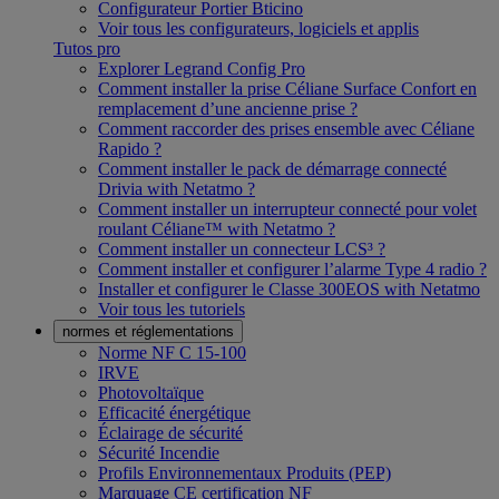
Configurateur Portier Bticino
Voir tous les configurateurs, logiciels et applis
Tutos pro
Explorer Legrand Config Pro
Comment installer la prise Céliane Surface Confort en
remplacement d’une ancienne prise ?
Comment raccorder des prises ensemble avec Céliane
Rapido ?
Comment installer le pack de démarrage connecté
Drivia with Netatmo ?
Comment installer un interrupteur connecté pour volet
roulant Céliane™ with Netatmo ?
Comment installer un connecteur LCS³ ?
Comment installer et configurer l’alarme Type 4 radio ?
Installer et configurer le Classe 300EOS with Netatmo
Voir tous les tutoriels
normes et réglementations
Norme NF C 15-100
IRVE
Photovoltaïque
Efficacité énergétique
Éclairage de sécurité
Sécurité Incendie
Profils Environnementaux Produits (PEP)
Marquage CE certification NF