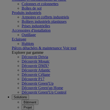
Colonnes et colonnettes
Boîtes de sol
Produits industriels
Armoires et coffrets industriels
Boîtiers industriels plastiques
Prises industrielles
Accessoires d'installation
Outillage
Eclairage
Hublots
Pièces détachées & maintenance
Voir tout
Explorer par gamme
Découvrir Drivia
Découvrir Mosaic
Découvrir DMX³
Découvrir Atlantic
Découvrir Céliane
Découvrir P17
Découvrir Green'Up
Découvrir Green'up Home
Découvrir Green'Up Control
Solutions
Bâtiment
Projet