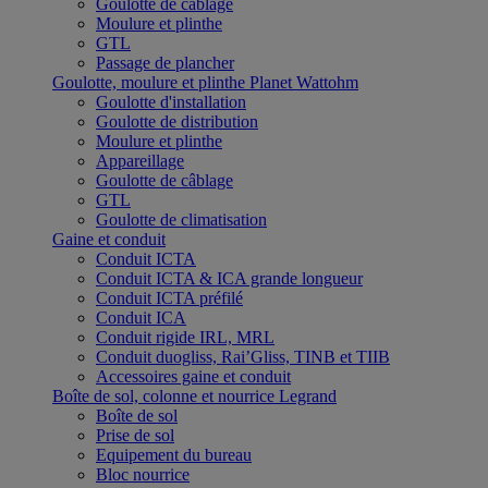
Goulotte de câblage
Moulure et plinthe
GTL
Passage de plancher
Goulotte, moulure et plinthe Planet Wattohm
Goulotte d'installation
Goulotte de distribution
Moulure et plinthe
Appareillage
Goulotte de câblage
GTL
Goulotte de climatisation
Gaine et conduit
Conduit ICTA
Conduit ICTA & ICA grande longueur
Conduit ICTA préfilé
Conduit ICA
Conduit rigide IRL, MRL
Conduit duogliss, Rai’Gliss, TINB et TIIB
Accessoires gaine et conduit
Boîte de sol, colonne et nourrice Legrand
Boîte de sol
Prise de sol
Equipement du bureau
Bloc nourrice