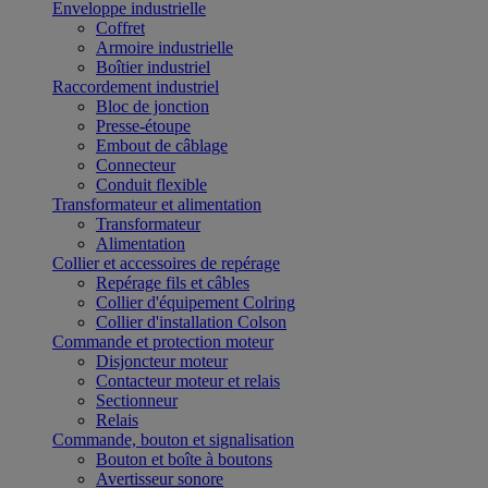
Enveloppe industrielle
Coffret
Armoire industrielle
Boîtier industriel
Raccordement industriel
Bloc de jonction
Presse-étoupe
Embout de câblage
Connecteur
Conduit flexible
Transformateur et alimentation
Transformateur
Alimentation
Collier et accessoires de repérage
Repérage fils et câbles
Collier d'équipement Colring
Collier d'installation Colson
Commande et protection moteur
Disjoncteur moteur
Contacteur moteur et relais
Sectionneur
Relais
Commande, bouton et signalisation
Bouton et boîte à boutons
Avertisseur sonore