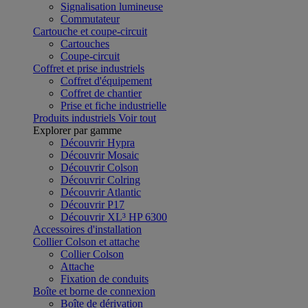
Signalisation lumineuse
Commutateur
Cartouche et coupe-circuit
Cartouches
Coupe-circuit
Coffret et prise industriels
Coffret d'équipement
Coffret de chantier
Prise et fiche industrielle
Produits industriels
Voir tout
Explorer par gamme
Découvrir Hypra
Découvrir Mosaic
Découvrir Colson
Découvrir Colring
Découvrir Atlantic
Découvrir P17
Découvrir XL³ HP 6300
Accessoires d'installation
Collier Colson et attache
Collier Colson
Attache
Fixation de conduits
Boîte et borne de connexion
Boîte de dérivation