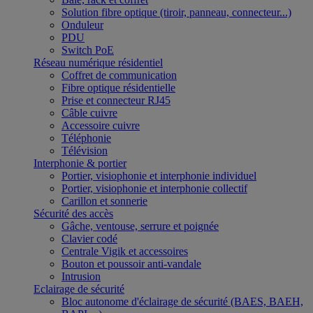
Solution fibre optique (tiroir, panneau, connecteur...)
Onduleur
PDU
Switch PoE
Réseau numérique résidentiel
Coffret de communication
Fibre optique résidentielle
Prise et connecteur RJ45
Câble cuivre
Accessoire cuivre
Téléphonie
Télévision
Interphonie & portier
Portier, visiophonie et interphonie individuel
Portier, visiophonie et interphonie collectif
Carillon et sonnerie
Sécurité des accès
Gâche, ventouse, serrure et poignée
Clavier codé
Centrale Vigik et accessoires
Bouton et poussoir anti-vandale
Intrusion
Eclairage de sécurité
Bloc autonome d'éclairage de sécurité (BAES, BAEH,