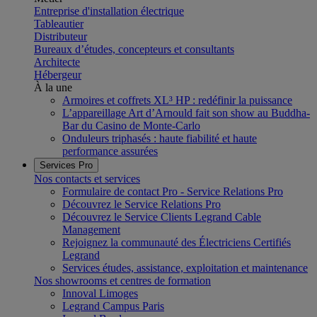
Entreprise d'installation électrique
Tableautier
Distributeur
Bureaux d’études, concepteurs et consultants
Architecte
Hébergeur
À la une
Armoires et coffrets XL³ HP : redéfinir la puissance
L’appareillage Art d’Arnould fait son show au Buddha-
Bar du Casino de Monte-Carlo
Onduleurs triphasés : haute fiabilité et haute
performance assurées
Services Pro
Nos contacts et services
Formulaire de contact Pro - Service Relations Pro
Découvrez le Service Relations Pro
Découvrez le Service Clients Legrand Cable
Management
Rejoignez la communauté des Électriciens Certifiés
Legrand
Services études, assistance, exploitation et maintenance
Nos showrooms et centres de formation
Innoval Limoges
Legrand Campus Paris