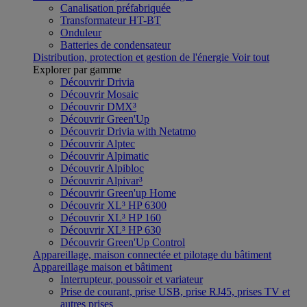
Canalisation préfabriquée
Transformateur HT-BT
Onduleur
Batteries de condensateur
Distribution, protection et gestion de l'énergie
Voir tout
Explorer par gamme
Découvrir Drivia
Découvrir Mosaic
Découvrir DMX³
Découvrir Green'Up
Découvrir Drivia with Netatmo
Découvrir Alptec
Découvrir Alpimatic
Découvrir Alpibloc
Découvrir Alpivar³
Découvrir Green'up Home
Découvrir XL³ HP 6300
Découvrir XL³ HP 160
Découvrir XL³ HP 630
Découvrir Green'Up Control
Appareillage, maison connectée et pilotage du bâtiment
Appareillage maison et bâtiment
Interrupteur, poussoir et variateur
Prise de courant, prise USB, prise RJ45, prises TV et
autres prises