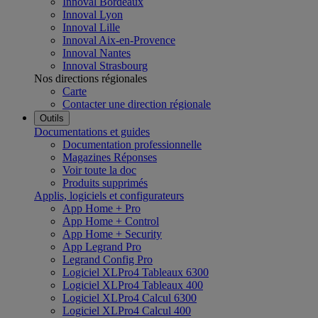
Innoval Bordeaux
Innoval Lyon
Innoval Lille
Innoval Aix-en-Provence
Innoval Nantes
Innoval Strasbourg
Nos directions régionales
Carte
Contacter une direction régionale
Outils
Documentations et guides
Documentation professionnelle
Magazines Réponses
Voir toute la doc
Produits supprimés
Applis, logiciels et configurateurs
App Home + Pro
App Home + Control
App Home + Security
App Legrand Pro
Legrand Config Pro
Logiciel XLPro4 Tableaux 6300
Logiciel XLPro4 Tableaux 400
Logiciel XLPro4 Calcul 6300
Logiciel XLPro4 Calcul 400