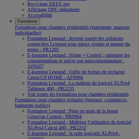
Recyclage DEEE pro
Affichage DPE obligatoire
Accessibilité
Formations
Formations pour chantiers résidentiels (logements, maisons
individuelles)
Formation Legrand : devenir expert des solutions
connectées Legrand pour mieux vendre et gagner du
temps - PR1205
E-learning Legrand : Home + Control : optimiser les
consommations et suivre son autoconsommation -
AF0207
E-learning Legrand : l'offre de bornes de recharge
Green'UP HOME - AF0904
Formation Legrand : La maîtrise du logiciel XLPro4
Tableaux 400 - PR2235
Voir toutes les formations pour chantiers résidentiels
Formations pour chantiers tertiaires (bureaux, commerces,
batiments publics)
Formation Legrand : Prise en main de la borne
Green'up Control - PR0904
Formation Legrand - Maîtriser l’utilisation du logiciel
XLPro4 Calcul 400 - PR2232
E-learning Legrand : la suite logiciels XLPro4 -
AF0604