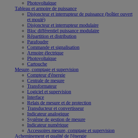
Photovoltaïque
Tableau et armoire de puissance
Disjoncteur et interrupteur de puissance (boîtier ouvert
et moulé)
Disjoncteur et interrupteur modulaire
Bloc différentiel puissance modulaire
Répartition et distribution
Parafoudre
Commande et signalisation
Armoire électrique
Photovoltaïque
Cartouche
Mesure, comptage et supervision
Compteur d'énergie
Centrale de mesure
Transformateur
Logiciel et supervision
Interface
Relais de mesure et de protection
Transducteur et convertisseur
Indicateur analogique
Système de gestion de mesure
Indicateur numérique
Accessoires mesure, comptage et supervision
Acheminement et qualité de l'énergie