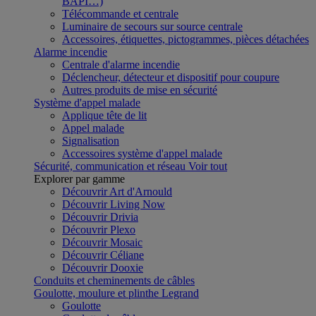
BAPI…)
Télécommande et centrale
Luminaire de secours sur source centrale
Accessoires, étiquettes, pictogrammes, pièces détachées
Alarme incendie
Centrale d'alarme incendie
Déclencheur, détecteur et dispositif pour coupure
Autres produits de mise en sécurité
Système d'appel malade
Applique tête de lit
Appel malade
Signalisation
Accessoires système d'appel malade
Sécurité, communication et réseau
Voir tout
Explorer par gamme
Découvrir Art d'Arnould
Découvrir Living Now
Découvrir Drivia
Découvrir Plexo
Découvrir Mosaic
Découvrir Céliane
Découvrir Dooxie
Conduits et cheminements de câbles
Goulotte, moulure et plinthe Legrand
Goulotte