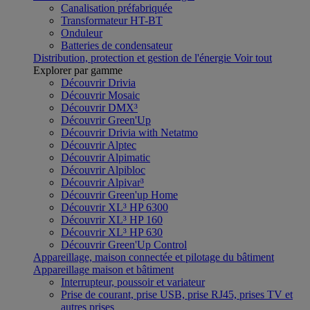
Canalisation préfabriquée
Transformateur HT-BT
Onduleur
Batteries de condensateur
Distribution, protection et gestion de l'énergie
Voir tout
Explorer par gamme
Découvrir Drivia
Découvrir Mosaic
Découvrir DMX³
Découvrir Green'Up
Découvrir Drivia with Netatmo
Découvrir Alptec
Découvrir Alpimatic
Découvrir Alpibloc
Découvrir Alpivar³
Découvrir Green'up Home
Découvrir XL³ HP 6300
Découvrir XL³ HP 160
Découvrir XL³ HP 630
Découvrir Green'Up Control
Appareillage, maison connectée et pilotage du bâtiment
Appareillage maison et bâtiment
Interrupteur, poussoir et variateur
Prise de courant, prise USB, prise RJ45, prises TV et
autres prises