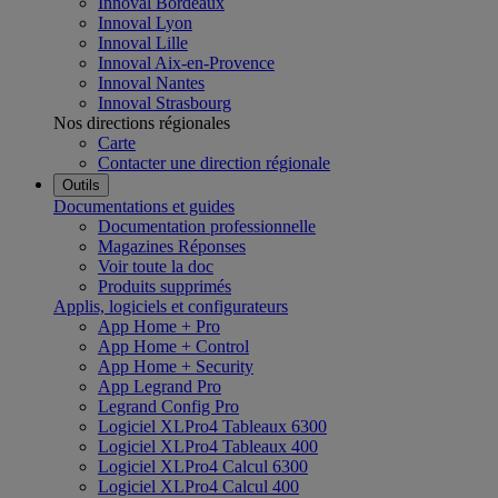
Innoval Bordeaux
Innoval Lyon
Innoval Lille
Innoval Aix-en-Provence
Innoval Nantes
Innoval Strasbourg
Nos directions régionales
Carte
Contacter une direction régionale
Outils
Documentations et guides
Documentation professionnelle
Magazines Réponses
Voir toute la doc
Produits supprimés
Applis, logiciels et configurateurs
App Home + Pro
App Home + Control
App Home + Security
App Legrand Pro
Legrand Config Pro
Logiciel XLPro4 Tableaux 6300
Logiciel XLPro4 Tableaux 400
Logiciel XLPro4 Calcul 6300
Logiciel XLPro4 Calcul 400