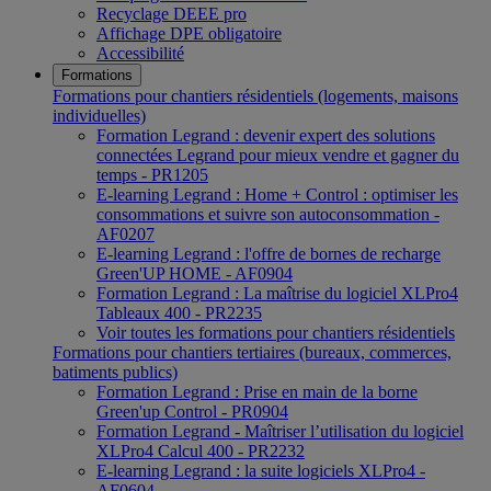
Recyclage DEEE pro
Affichage DPE obligatoire
Accessibilité
Formations
Formations pour chantiers résidentiels (logements, maisons
individuelles)
Formation Legrand : devenir expert des solutions
connectées Legrand pour mieux vendre et gagner du
temps - PR1205
E-learning Legrand : Home + Control : optimiser les
consommations et suivre son autoconsommation -
AF0207
E-learning Legrand : l'offre de bornes de recharge
Green'UP HOME - AF0904
Formation Legrand : La maîtrise du logiciel XLPro4
Tableaux 400 - PR2235
Voir toutes les formations pour chantiers résidentiels
Formations pour chantiers tertiaires (bureaux, commerces,
batiments publics)
Formation Legrand : Prise en main de la borne
Green'up Control - PR0904
Formation Legrand - Maîtriser l’utilisation du logiciel
XLPro4 Calcul 400 - PR2232
E-learning Legrand : la suite logiciels XLPro4 -
AF0604