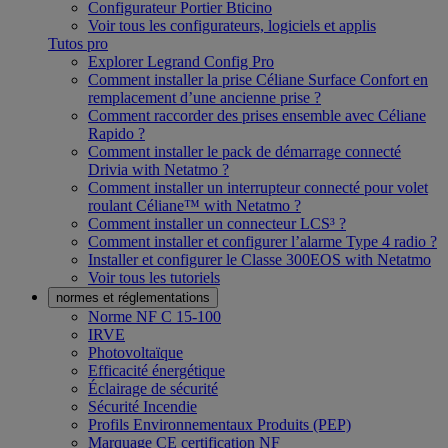
Configurateur Portier Bticino
Voir tous les configurateurs, logiciels et applis
Tutos pro
Explorer Legrand Config Pro
Comment installer la prise Céliane Surface Confort en
remplacement d’une ancienne prise ?
Comment raccorder des prises ensemble avec Céliane
Rapido ?
Comment installer le pack de démarrage connecté
Drivia with Netatmo ?
Comment installer un interrupteur connecté pour volet
roulant Céliane™ with Netatmo ?
Comment installer un connecteur LCS³ ?
Comment installer et configurer l’alarme Type 4 radio ?
Installer et configurer le Classe 300EOS with Netatmo
Voir tous les tutoriels
normes et réglementations
Norme NF C 15-100
IRVE
Photovoltaïque
Efficacité énergétique
Éclairage de sécurité
Sécurité Incendie
Profils Environnementaux Produits (PEP)
Marquage CE certification NF