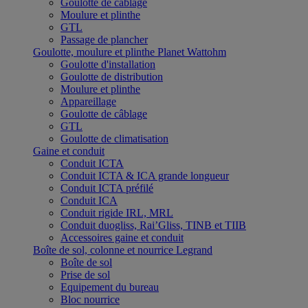
Goulotte de câblage
Moulure et plinthe
GTL
Passage de plancher
Goulotte, moulure et plinthe Planet Wattohm
Goulotte d'installation
Goulotte de distribution
Moulure et plinthe
Appareillage
Goulotte de câblage
GTL
Goulotte de climatisation
Gaine et conduit
Conduit ICTA
Conduit ICTA & ICA grande longueur
Conduit ICTA préfilé
Conduit ICA
Conduit rigide IRL, MRL
Conduit duogliss, Rai’Gliss, TINB et TIIB
Accessoires gaine et conduit
Boîte de sol, colonne et nourrice Legrand
Boîte de sol
Prise de sol
Equipement du bureau
Bloc nourrice