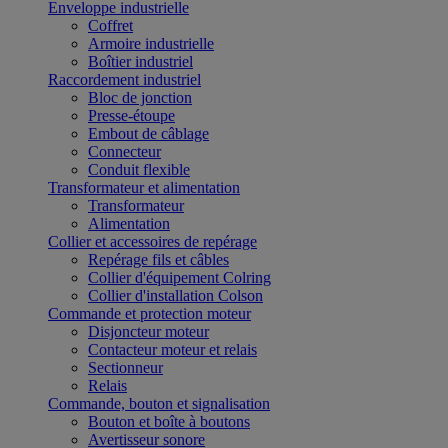
Enveloppe industrielle
Coffret
Armoire industrielle
Boîtier industriel
Raccordement industriel
Bloc de jonction
Presse-étoupe
Embout de câblage
Connecteur
Conduit flexible
Transformateur et alimentation
Transformateur
Alimentation
Collier et accessoires de repérage
Repérage fils et câbles
Collier d'équipement Colring
Collier d'installation Colson
Commande et protection moteur
Disjoncteur moteur
Contacteur moteur et relais
Sectionneur
Relais
Commande, bouton et signalisation
Bouton et boîte à boutons
Avertisseur sonore