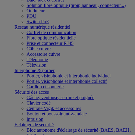
Solution fibre optique (tiroir, panneau, connecteur...)
Onduleur
PDU
Switch PoE
Réseau numérique résidentiel
Coffret de communication
Fibre optique résidentielle
Prise et connecteur RJ45
Câble cuivre
Accessoire cuivre
Téléphonie
Télévision
Interphonie & portier
Portier, visiophonie et interphonie individuel
Portier, visiophonie et interphonie collectif
Carillon et sonnerie
Sécurité des accès
Gâche, ventouse, serrure et poignée
Clavier codé
Centrale Vigik et accessoires
Bouton et poussoir anti-vandale
Intrusion
Eclairage de sécurité
Bloc autonome d'éclairage de sécurité (BAES, BAEH,