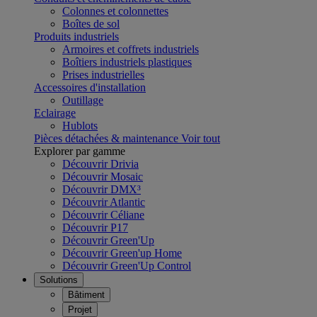
Colonnes et colonnettes
Boîtes de sol
Produits industriels
Armoires et coffrets industriels
Boîtiers industriels plastiques
Prises industrielles
Accessoires d'installation
Outillage
Eclairage
Hublots
Pièces détachées & maintenance
Voir tout
Explorer par gamme
Découvrir Drivia
Découvrir Mosaic
Découvrir DMX³
Découvrir Atlantic
Découvrir Céliane
Découvrir P17
Découvrir Green'Up
Découvrir Green'up Home
Découvrir Green'Up Control
Solutions
Bâtiment
Projet