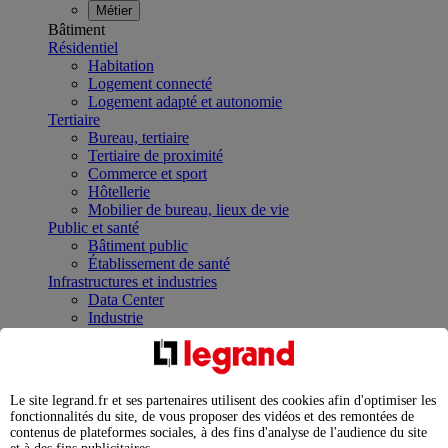
Métier
Bâtiment
Résidentiel
Habitation
Logement connecté
Logement adapté et autonomie
Tertiaire
Bureau, tertiaire
Tertiaire de proximité
Commerce et sport
Hôtellerie
Mobilier de bureau, lieux de vie
Public et santé
Bâtiment public
Établissement de santé
Infrastructures et industries
Data Center
Industrie
Infrastructures
À la une
Contrôler et planifier le fonctionnement des appareils
électriques avec le contacteur connecté
Le site legrand.fr et ses partenaires utilisent des cookies afin d'optimiser les
Répartir et optimiser son tableau électrique
fonctionnalités du site, de vous proposer des vidéos et des remontées de
Legrand Data Center Solutions : concentrer les
contenus de plateformes sociales, à des fins d'analyse de l'audience du site
expertises au service de vos performances