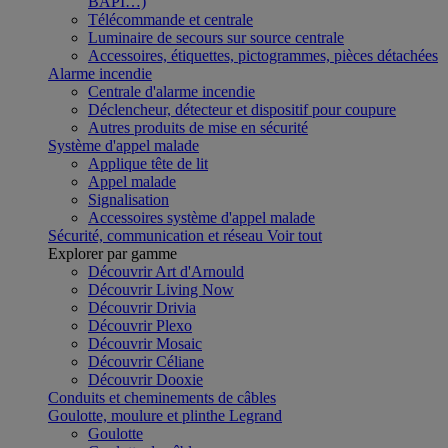
BAPI…)
Télécommande et centrale
Luminaire de secours sur source centrale
Accessoires, étiquettes, pictogrammes, pièces détachées
Alarme incendie
Centrale d'alarme incendie
Déclencheur, détecteur et dispositif pour coupure
Autres produits de mise en sécurité
Système d'appel malade
Applique tête de lit
Appel malade
Signalisation
Accessoires système d'appel malade
Sécurité, communication et réseau
Voir tout
Explorer par gamme
Découvrir Art d'Arnould
Découvrir Living Now
Découvrir Drivia
Découvrir Plexo
Découvrir Mosaic
Découvrir Céliane
Découvrir Dooxie
Conduits et cheminements de câbles
Goulotte, moulure et plinthe Legrand
Goulotte