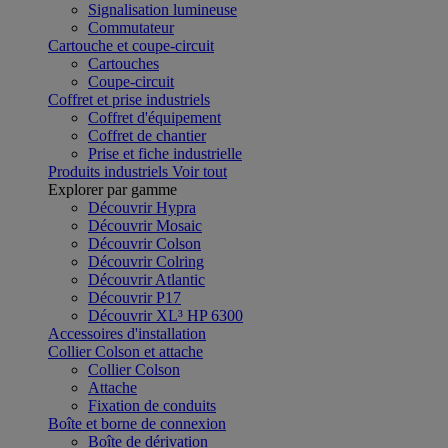
Signalisation lumineuse
Commutateur
Cartouche et coupe-circuit
Cartouches
Coupe-circuit
Coffret et prise industriels
Coffret d'équipement
Coffret de chantier
Prise et fiche industrielle
Produits industriels
Voir tout
Explorer par gamme
Découvrir Hypra
Découvrir Mosaic
Découvrir Colson
Découvrir Colring
Découvrir Atlantic
Découvrir P17
Découvrir XL³ HP 6300
Accessoires d'installation
Collier Colson et attache
Collier Colson
Attache
Fixation de conduits
Boîte et borne de connexion
Boîte de dérivation