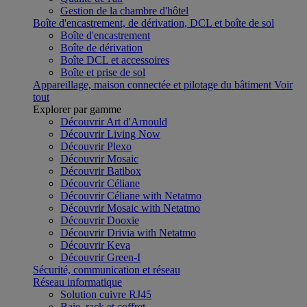
Gestion de la chambre d'hôtel
Boîte d'encastrement, de dérivation, DCL et boîte de sol
Boîte d'encastrement
Boîte de dérivation
Boîte DCL et accessoires
Boîte et prise de sol
Appareillage, maison connectée et pilotage du bâtiment
Voir
tout
Explorer par gamme
Découvrir Art d'Arnould
Découvrir Living Now
Découvrir Plexo
Découvrir Mosaic
Découvrir Batibox
Découvrir Céliane
Découvrir Céliane with Netatmo
Découvrir Mosaic with Netatmo
Découvrir Dooxie
Découvrir Drivia with Netatmo
Découvrir Keva
Découvrir Green-I
Sécurité, communication et réseau
Réseau informatique
Solution cuivre RJ45
Baie, rack et coffret