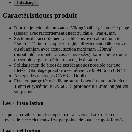
Télécharger
Caractéristiques produit
Bloc de jonction de puissance Viking3 câble (chantier) / plage
(atelier) avec raccordement direct du câble - Pas 42mm
Sections de raccordement :- câble cuivre ou aluminium de
35mm² à 120mm² souple ou rigide, directement- câble cuivre
ou aluminium avec cosse, section maximum 120mm²
(possibilité de monter 2 cosses inversées)- barre cuivre rigide
ou souple largeur inférieure ou égale à 34mm
Solidarisation de blocs de pas identiques possible par tige
filetée - Shuntage possible avec référence 039446 ou 039447
Accepte les repérages CAB3 et Duplix
Fixation par griffe métallique sur rails symétrique profondeur
15mm et symétrique EN 60715 profondeur 15mm, ou par vis
sur platine
Les + installation
Capots amovibles pré-découpés pour ajustement aux différents
modes de raccordement - Test par pointe de touche capots fermés
Les + utilisation