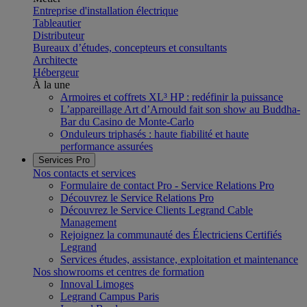
Entreprise d'installation électrique
Tableautier
Distributeur
Bureaux d’études, concepteurs et consultants
Architecte
Hébergeur
À la une
Armoires et coffrets XL³ HP : redéfinir la puissance
L’appareillage Art d’Arnould fait son show au Buddha-
Bar du Casino de Monte-Carlo
Onduleurs triphasés : haute fiabilité et haute
performance assurées
Services Pro
Nos contacts et services
Formulaire de contact Pro - Service Relations Pro
Découvrez le Service Relations Pro
Découvrez le Service Clients Legrand Cable
Management
Rejoignez la communauté des Électriciens Certifiés
Legrand
Services études, assistance, exploitation et maintenance
Nos showrooms et centres de formation
Innoval Limoges
Legrand Campus Paris