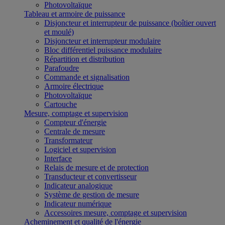
Photovoltaïque
Tableau et armoire de puissance
Disjoncteur et interrupteur de puissance (boîtier ouvert
et moulé)
Disjoncteur et interrupteur modulaire
Bloc différentiel puissance modulaire
Répartition et distribution
Parafoudre
Commande et signalisation
Armoire électrique
Photovoltaïque
Cartouche
Mesure, comptage et supervision
Compteur d'énergie
Centrale de mesure
Transformateur
Logiciel et supervision
Interface
Relais de mesure et de protection
Transducteur et convertisseur
Indicateur analogique
Système de gestion de mesure
Indicateur numérique
Accessoires mesure, comptage et supervision
Acheminement et qualité de l'énergie