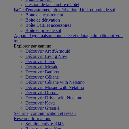
Gestion de la chambre d'hôtel
Boîte d'encastrement, de dérivation, DCL et boîte de sol
Boîte d'encastrement
Boîte de dérivation
Boîte DCL et accessoires
Boîte et prise de sol
Appareillage, maison connectée et pilotage du bâtiment
Voir
tout
Explorer par gamme
Découvrir Art d'Arnould
Découvrir Living Now
Découvrir Plexo
Découvrir Mosaic
Découvrir Batibox
Découvrir Céliane
Découvrir Céliane with Netatmo
Découvrir Mosaic with Netatmo
Découvrir Dooxie
Découvrir Drivia with Netatmo
Découvrir Keva
Découvrir Green-I
Sécurité, communication et réseau
Réseau informatique
Solution cuivre RJ45
Baie, rack et coffret