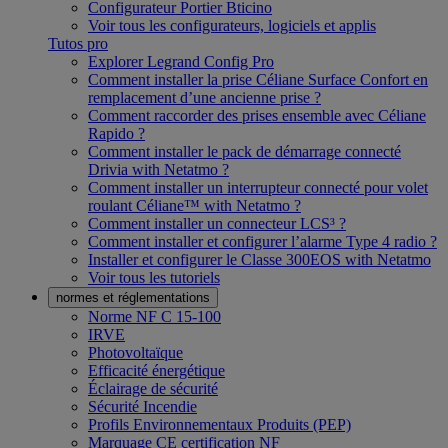
Configurateur Portier Bticino
Voir tous les configurateurs, logiciels et applis
Tutos pro
Explorer Legrand Config Pro
Comment installer la prise Céliane Surface Confort en
remplacement d’une ancienne prise ?
Comment raccorder des prises ensemble avec Céliane
Rapido ?
Comment installer le pack de démarrage connecté
Drivia with Netatmo ?
Comment installer un interrupteur connecté pour volet
roulant Céliane™ with Netatmo ?
Comment installer un connecteur LCS³ ?
Comment installer et configurer l’alarme Type 4 radio ?
Installer et configurer le Classe 300EOS with Netatmo
Voir tous les tutoriels
normes et réglementations
Norme NF C 15-100
IRVE
Photovoltaïque
Efficacité énergétique
Éclairage de sécurité
Sécurité Incendie
Profils Environnementaux Produits (PEP)
Marquage CE certification NF