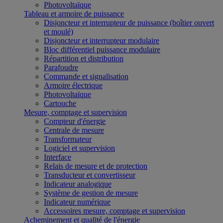
Photovoltaïque
Tableau et armoire de puissance
Disjoncteur et interrupteur de puissance (boîtier ouvert
et moulé)
Disjoncteur et interrupteur modulaire
Bloc différentiel puissance modulaire
Répartition et distribution
Parafoudre
Commande et signalisation
Armoire électrique
Photovoltaïque
Cartouche
Mesure, comptage et supervision
Compteur d'énergie
Centrale de mesure
Transformateur
Logiciel et supervision
Interface
Relais de mesure et de protection
Transducteur et convertisseur
Indicateur analogique
Système de gestion de mesure
Indicateur numérique
Accessoires mesure, comptage et supervision
Acheminement et qualité de l'énergie