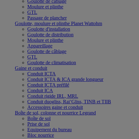
Goulotte de câblage
Moulure et plinthe
GTL
Passage de plancher
Goulotte, moulure et plinthe Planet Wattohm
Goulotte d'installation
Goulotte de distribution
Moulure et plinthe
Appareillage
Goulotte de câblage
GTL
Goulotte de climatisation
Gaine et conduit
Conduit ICTA
Conduit ICTA & ICA grande longueur
Conduit ICTA préfilé
Conduit ICA
Conduit rigide IRL, MRL
Conduit duogliss, Rai’Gliss, TINB et TIIB
Accessoires gaine et conduit
Boîte de sol, colonne et nourrice Legrand
Boîte de sol
Prise de sol
Equipement du bureau
Bloc nourrice