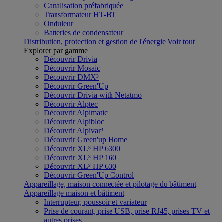
Canalisation préfabriquée
Transformateur HT-BT
Onduleur
Batteries de condensateur
Distribution, protection et gestion de l'énergie
Voir tout
Explorer par gamme
Découvrir Drivia
Découvrir Mosaic
Découvrir DMX³
Découvrir Green'Up
Découvrir Drivia with Netatmo
Découvrir Alptec
Découvrir Alpimatic
Découvrir Alpibloc
Découvrir Alpivar³
Découvrir Green'up Home
Découvrir XL³ HP 6300
Découvrir XL³ HP 160
Découvrir XL³ HP 630
Découvrir Green'Up Control
Appareillage, maison connectée et pilotage du bâtiment
Appareillage maison et bâtiment
Interrupteur, poussoir et variateur
Prise de courant, prise USB, prise RJ45, prises TV et
autres prises