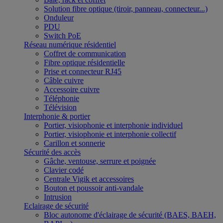
Solution fibre optique (tiroir, panneau, connecteur...)
Onduleur
PDU
Switch PoE
Réseau numérique résidentiel
Coffret de communication
Fibre optique résidentielle
Prise et connecteur RJ45
Câble cuivre
Accessoire cuivre
Téléphonie
Télévision
Interphonie & portier
Portier, visiophonie et interphonie individuel
Portier, visiophonie et interphonie collectif
Carillon et sonnerie
Sécurité des accès
Gâche, ventouse, serrure et poignée
Clavier codé
Centrale Vigik et accessoires
Bouton et poussoir anti-vandale
Intrusion
Eclairage de sécurité
Bloc autonome d'éclairage de sécurité (BAES, BAEH,