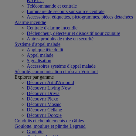
BAPI…)
Télécommande et centrale
Luminaire de secours sur source centrale
Accessoires, étiquettes, pictogrammes, pièces détachées
Alarme incendie
Centrale d'alarme incendie
Déclencheur, détecteur et dispositif pour coupure
Autres produits de mise en sécurité
Système d'appel malade
Applique tête de lit
Appel malade
Signalisation
Accessoires système d'appel malade
Sécurité, communication et réseau
Voir tout
Explorer par gamme
Découvrir Art d'Arnould
Découvrir Living Now
Découvrir Drivia
Découvrir Plexo
Découvrir Mosaic
Découvrir Céliane
Découvrir Dooxie
Conduits et cheminements de câbles
Goulotte, moulure et plinthe Legrand
Goulotte