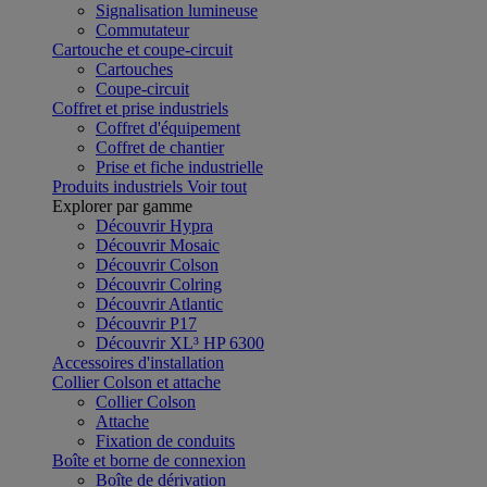
Signalisation lumineuse
Commutateur
Cartouche et coupe-circuit
Cartouches
Coupe-circuit
Coffret et prise industriels
Coffret d'équipement
Coffret de chantier
Prise et fiche industrielle
Produits industriels
Voir tout
Explorer par gamme
Découvrir Hypra
Découvrir Mosaic
Découvrir Colson
Découvrir Colring
Découvrir Atlantic
Découvrir P17
Découvrir XL³ HP 6300
Accessoires d'installation
Collier Colson et attache
Collier Colson
Attache
Fixation de conduits
Boîte et borne de connexion
Boîte de dérivation