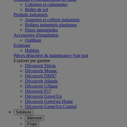
Colonnes et colonnettes
Boîtes de sol
Produits industriels
Armoires et coffrets industriels
Boîtiers industriels plastiques
Prises industrielles
Accessoires d'installation
Outillage
Eclairage
Hublots
Pièces détachées & maintenance
Voir tout
Explorer par gamme
Découvrir Drivia
Découvrir Mosaic
Découvrir DMX³
Découvrir Atlantic
Découvrir Céliane
Découvrir P17
Découvrir Green'Up
Découvrir Green'up Home
Découvrir Green'Up Control
Solutions
Bâtiment
Projet