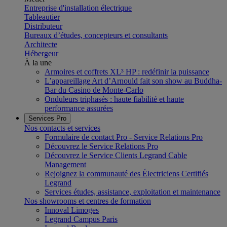
Entreprise d'installation électrique
Tableautier
Distributeur
Bureaux d’études, concepteurs et consultants
Architecte
Hébergeur
À la une
Armoires et coffrets XL³ HP : redéfinir la puissance
L’appareillage Art d’Arnould fait son show au Buddha-
Bar du Casino de Monte-Carlo
Onduleurs triphasés : haute fiabilité et haute
performance assurées
Services Pro
Nos contacts et services
Formulaire de contact Pro - Service Relations Pro
Découvrez le Service Relations Pro
Découvrez le Service Clients Legrand Cable
Management
Rejoignez la communauté des Électriciens Certifiés
Legrand
Services études, assistance, exploitation et maintenance
Nos showrooms et centres de formation
Innoval Limoges
Legrand Campus Paris