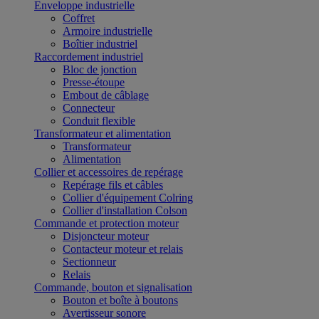
Enveloppe industrielle
Coffret
Armoire industrielle
Boîtier industriel
Raccordement industriel
Bloc de jonction
Presse-étoupe
Embout de câblage
Connecteur
Conduit flexible
Transformateur et alimentation
Transformateur
Alimentation
Collier et accessoires de repérage
Repérage fils et câbles
Collier d'équipement Colring
Collier d'installation Colson
Commande et protection moteur
Disjoncteur moteur
Contacteur moteur et relais
Sectionneur
Relais
Commande, bouton et signalisation
Bouton et boîte à boutons
Avertisseur sonore