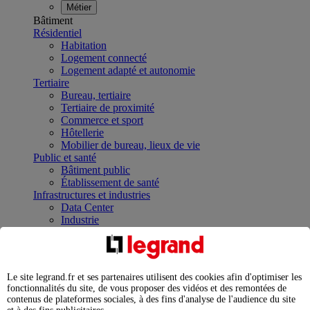
Métier
Bâtiment
Résidentiel
Habitation
Logement connecté
Logement adapté et autonomie
Tertiaire
Bureau, tertiaire
Tertiaire de proximité
Commerce et sport
Hôtellerie
Mobilier de bureau, lieux de vie
Public et santé
Bâtiment public
Établissement de santé
Infrastructures et industries
Data Center
Industrie
Infrastructures
À la une
Contrôler et planifier le fonctionnement des appareils
électriques avec le contacteur connecté
Le site legrand.fr et ses partenaires utilisent des cookies afin d'optimiser les
Répartir et optimiser son tableau électrique
fonctionnalités du site, de vous proposer des vidéos et des remontées de
Legrand Data Center Solutions : concentrer les
contenus de plateformes sociales, à des fins d'analyse de l'audience du site
expertises au service de vos performances