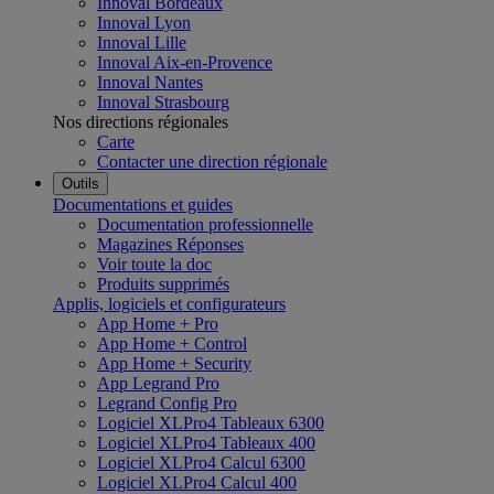
Innoval Bordeaux
Innoval Lyon
Innoval Lille
Innoval Aix-en-Provence
Innoval Nantes
Innoval Strasbourg
Nos directions régionales
Carte
Contacter une direction régionale
Outils
Documentations et guides
Documentation professionnelle
Magazines Réponses
Voir toute la doc
Produits supprimés
Applis, logiciels et configurateurs
App Home + Pro
App Home + Control
App Home + Security
App Legrand Pro
Legrand Config Pro
Logiciel XLPro4 Tableaux 6300
Logiciel XLPro4 Tableaux 400
Logiciel XLPro4 Calcul 6300
Logiciel XLPro4 Calcul 400