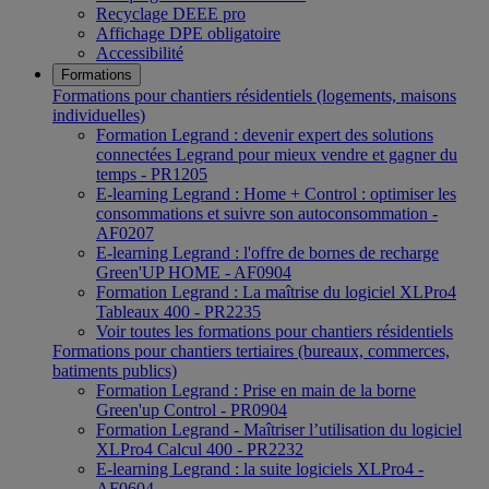
Recyclage DEEE pro
Affichage DPE obligatoire
Accessibilité
Formations
Formations pour chantiers résidentiels (logements, maisons
individuelles)
Formation Legrand : devenir expert des solutions
connectées Legrand pour mieux vendre et gagner du
temps - PR1205
E-learning Legrand : Home + Control : optimiser les
consommations et suivre son autoconsommation -
AF0207
E-learning Legrand : l'offre de bornes de recharge
Green'UP HOME - AF0904
Formation Legrand : La maîtrise du logiciel XLPro4
Tableaux 400 - PR2235
Voir toutes les formations pour chantiers résidentiels
Formations pour chantiers tertiaires (bureaux, commerces,
batiments publics)
Formation Legrand : Prise en main de la borne
Green'up Control - PR0904
Formation Legrand - Maîtriser l’utilisation du logiciel
XLPro4 Calcul 400 - PR2232
E-learning Legrand : la suite logiciels XLPro4 -
AF0604