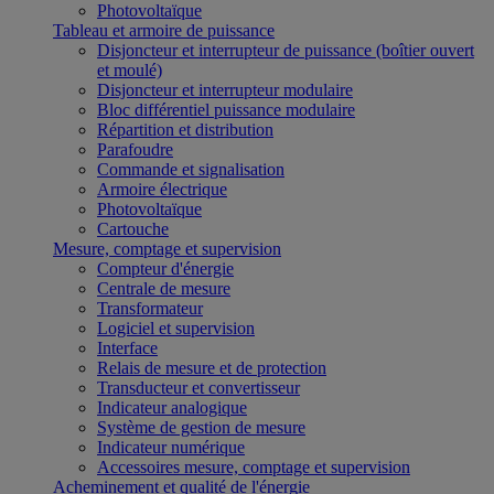
Photovoltaïque
Tableau et armoire de puissance
Disjoncteur et interrupteur de puissance (boîtier ouvert
et moulé)
Disjoncteur et interrupteur modulaire
Bloc différentiel puissance modulaire
Répartition et distribution
Parafoudre
Commande et signalisation
Armoire électrique
Photovoltaïque
Cartouche
Mesure, comptage et supervision
Compteur d'énergie
Centrale de mesure
Transformateur
Logiciel et supervision
Interface
Relais de mesure et de protection
Transducteur et convertisseur
Indicateur analogique
Système de gestion de mesure
Indicateur numérique
Accessoires mesure, comptage et supervision
Acheminement et qualité de l'énergie