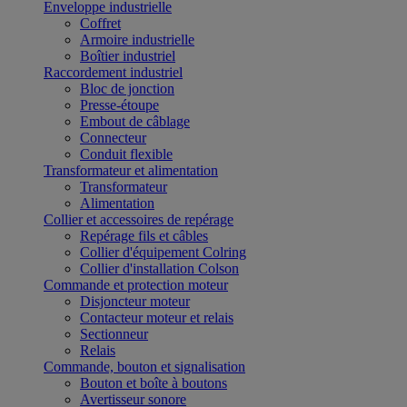
Enveloppe industrielle
Coffret
Armoire industrielle
Boîtier industriel
Raccordement industriel
Bloc de jonction
Presse-étoupe
Embout de câblage
Connecteur
Conduit flexible
Transformateur et alimentation
Transformateur
Alimentation
Collier et accessoires de repérage
Repérage fils et câbles
Collier d'équipement Colring
Collier d'installation Colson
Commande et protection moteur
Disjoncteur moteur
Contacteur moteur et relais
Sectionneur
Relais
Commande, bouton et signalisation
Bouton et boîte à boutons
Avertisseur sonore