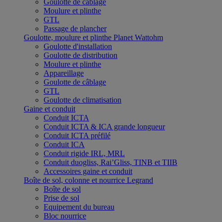
Goulotte de câblage
Moulure et plinthe
GTL
Passage de plancher
Goulotte, moulure et plinthe Planet Wattohm
Goulotte d'installation
Goulotte de distribution
Moulure et plinthe
Appareillage
Goulotte de câblage
GTL
Goulotte de climatisation
Gaine et conduit
Conduit ICTA
Conduit ICTA & ICA grande longueur
Conduit ICTA préfilé
Conduit ICA
Conduit rigide IRL, MRL
Conduit duogliss, Rai’Gliss, TINB et TIIB
Accessoires gaine et conduit
Boîte de sol, colonne et nourrice Legrand
Boîte de sol
Prise de sol
Equipement du bureau
Bloc nourrice