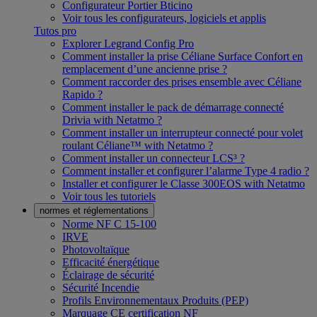
Configurateur Portier Bticino
Voir tous les configurateurs, logiciels et applis
Tutos pro
Explorer Legrand Config Pro
Comment installer la prise Céliane Surface Confort en
remplacement d’une ancienne prise ?
Comment raccorder des prises ensemble avec Céliane
Rapido ?
Comment installer le pack de démarrage connecté
Drivia with Netatmo ?
Comment installer un interrupteur connecté pour volet
roulant Céliane™ with Netatmo ?
Comment installer un connecteur LCS³ ?
Comment installer et configurer l’alarme Type 4 radio ?
Installer et configurer le Classe 300EOS with Netatmo
Voir tous les tutoriels
normes et réglementations
Norme NF C 15-100
IRVE
Photovoltaïque
Efficacité énergétique
Éclairage de sécurité
Sécurité Incendie
Profils Environnementaux Produits (PEP)
Marquage CE certification NF