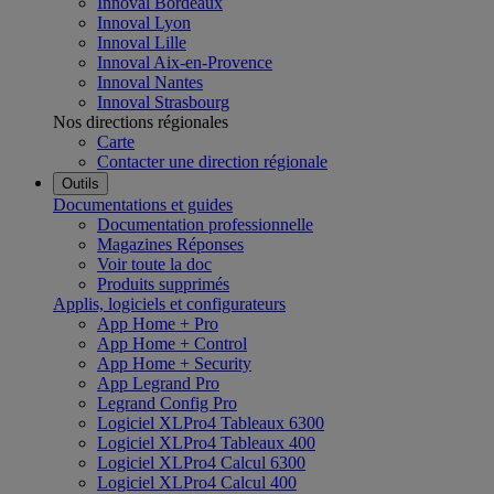
Innoval Bordeaux
Innoval Lyon
Innoval Lille
Innoval Aix-en-Provence
Innoval Nantes
Innoval Strasbourg
Nos directions régionales
Carte
Contacter une direction régionale
Outils
Documentations et guides
Documentation professionnelle
Magazines Réponses
Voir toute la doc
Produits supprimés
Applis, logiciels et configurateurs
App Home + Pro
App Home + Control
App Home + Security
App Legrand Pro
Legrand Config Pro
Logiciel XLPro4 Tableaux 6300
Logiciel XLPro4 Tableaux 400
Logiciel XLPro4 Calcul 6300
Logiciel XLPro4 Calcul 400