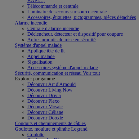
BAPI…)
Télécommande et centrale
Luminaire de secours sur source centrale
Accessoires, étiquettes, pictogrammes, pièces détachées
Alarme incendie
Centrale d'alarme incendie
Déclencheur, détecteur et dispositif pour coupure
Autres produits de mise en sécurité
Système d'appel malade
Applique tête de lit
Appel malade
Signalisation
Accessoires système d'appel malade
Sécurité, communication et réseau
Voir tout
Explorer par gamme
Découvrir Art d'Arnould
Découvrir Living Now
Découvrir Drivia
Découvrir Plexo
Découvrir Mosaic
Découvrir Céliane
Découvrir Dooxie
Conduits et cheminements de câbles
Goulotte, moulure et plinthe Legrand
Goulotte