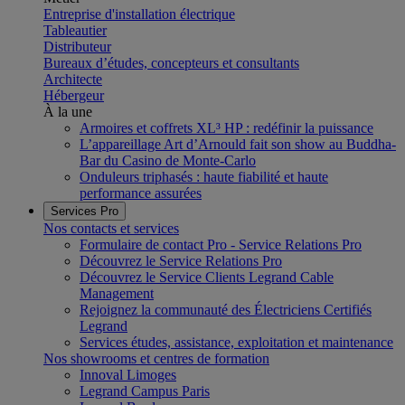
Entreprise d'installation électrique
Tableautier
Distributeur
Bureaux d’études, concepteurs et consultants
Architecte
Hébergeur
À la une
Armoires et coffrets XL³ HP : redéfinir la puissance
L’appareillage Art d’Arnould fait son show au Buddha-
Bar du Casino de Monte-Carlo
Onduleurs triphasés : haute fiabilité et haute
performance assurées
Services Pro
Nos contacts et services
Formulaire de contact Pro - Service Relations Pro
Découvrez le Service Relations Pro
Découvrez le Service Clients Legrand Cable
Management
Rejoignez la communauté des Électriciens Certifiés
Legrand
Services études, assistance, exploitation et maintenance
Nos showrooms et centres de formation
Innoval Limoges
Legrand Campus Paris