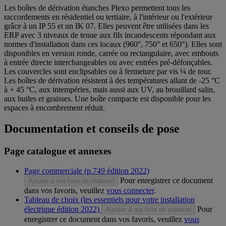
Les boîtes de dérivation étanches Plexo permettent tous les
raccordements en résidentiel ou tertiaire, à l'intérieur ou l'extérieur
grâce à un IP 55 et un IK 07. Elles peuvent être utilisées dans les
ERP avec 3 niveaux de tenue aux fils incandescents répondant aux
normes d'installation dans ces locaux (960°, 750° et 650°). Elles sont
disponibles en version ronde, carrée ou rectangulaire, avec embouts
à entrée directe interchangeables ou avec entrées pré-défonçables.
Les couvercles sont enclipsables ou à fermeture par vis ¼ de tour.
Les boîtes de dérivation résistent à des températures allant de -25 °C
à + 45 °C, aux intempéries, mais aussi aux UV, au brouillard salin,
aux huiles et graisses. Une boîte compacte est disponible pour les
espaces à encombrement réduit.
Documentation et conseils de pose
Page catalogue et annexes
Page commerciale (p.749 édition 2022)
Pour enregistrer ce document
Ajouter à ma liste de matériel
dans vos favoris, veuillez
vous connecter
.
Tableau de choix (les essentiels pour votre installation
électrique édition 2022)
Pour
Ajouter à ma liste de matériel
enregistrer ce document dans vos favoris, veuillez
vous