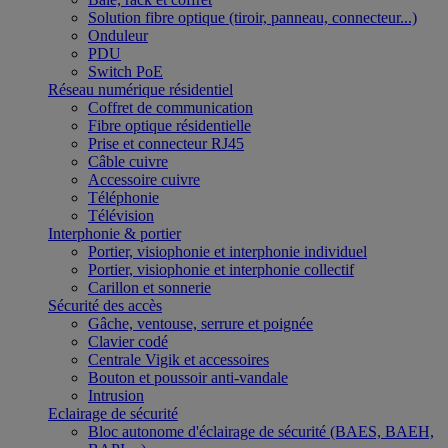
Solution fibre optique (tiroir, panneau, connecteur...)
Onduleur
PDU
Switch PoE
Réseau numérique résidentiel
Coffret de communication
Fibre optique résidentielle
Prise et connecteur RJ45
Câble cuivre
Accessoire cuivre
Téléphonie
Télévision
Interphonie & portier
Portier, visiophonie et interphonie individuel
Portier, visiophonie et interphonie collectif
Carillon et sonnerie
Sécurité des accès
Gâche, ventouse, serrure et poignée
Clavier codé
Centrale Vigik et accessoires
Bouton et poussoir anti-vandale
Intrusion
Eclairage de sécurité
Bloc autonome d'éclairage de sécurité (BAES, BAEH,