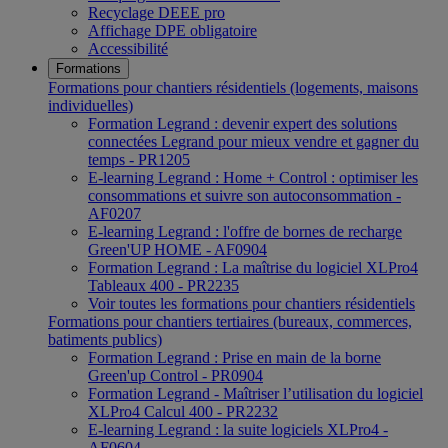
Recyclage DEEE pro
Affichage DPE obligatoire
Accessibilité
Formations
Formations pour chantiers résidentiels (logements, maisons
individuelles)
Formation Legrand : devenir expert des solutions
connectées Legrand pour mieux vendre et gagner du
temps - PR1205
E-learning Legrand : Home + Control : optimiser les
consommations et suivre son autoconsommation -
AF0207
E-learning Legrand : l'offre de bornes de recharge
Green'UP HOME - AF0904
Formation Legrand : La maîtrise du logiciel XLPro4
Tableaux 400 - PR2235
Voir toutes les formations pour chantiers résidentiels
Formations pour chantiers tertiaires (bureaux, commerces,
batiments publics)
Formation Legrand : Prise en main de la borne
Green'up Control - PR0904
Formation Legrand - Maîtriser l’utilisation du logiciel
XLPro4 Calcul 400 - PR2232
E-learning Legrand : la suite logiciels XLPro4 -
AF0604