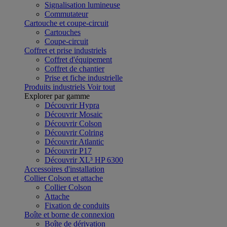
Signalisation lumineuse
Commutateur
Cartouche et coupe-circuit
Cartouches
Coupe-circuit
Coffret et prise industriels
Coffret d'équipement
Coffret de chantier
Prise et fiche industrielle
Produits industriels
Voir tout
Explorer par gamme
Découvrir Hypra
Découvrir Mosaic
Découvrir Colson
Découvrir Colring
Découvrir Atlantic
Découvrir P17
Découvrir XL³ HP 6300
Accessoires d'installation
Collier Colson et attache
Collier Colson
Attache
Fixation de conduits
Boîte et borne de connexion
Boîte de dérivation