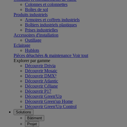
Colonnes et colonnettes
Boîtes de sol
Produits industriels
Armoires et coffrets industriels
Boîtiers industriels plastiques
Prises industrielles
Accessoires d'installation
Outillage
Eclairage
Hublots
Pièces détachées & maintenance
Voir tout
Explorer par gamme
Découvrir Drivia
Découvrir Mosaic
Découvrir DMX³
Découvrir Atlantic
Découvrir Céliane
Découvrir P17
Découvrir Green'Up
Découvrir Green'up Home
Découvrir Green'Up Control
Solutions
Bâtiment
Projet