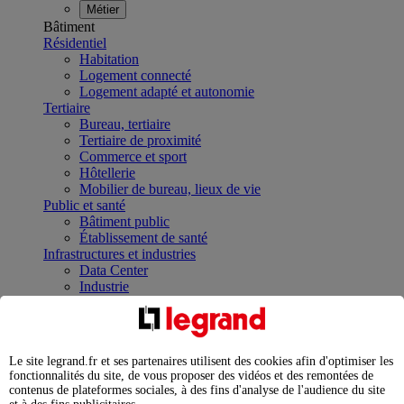
Métier
Bâtiment
Résidentiel
Habitation
Logement connecté
Logement adapté et autonomie
Tertiaire
Bureau, tertiaire
Tertiaire de proximité
Commerce et sport
Hôtellerie
Mobilier de bureau, lieux de vie
Public et santé
Bâtiment public
Établissement de santé
Infrastructures et industries
Data Center
Industrie
Infrastructures
À la une
Contrôler et planifier le fonctionnement des appareils
électriques avec le contacteur connecté
Le site legrand.fr et ses partenaires utilisent des cookies afin d'optimiser les
Répartir et optimiser son tableau électrique
fonctionnalités du site, de vous proposer des vidéos et des remontées de
Legrand Data Center Solutions : concentrer les
contenus de plateformes sociales, à des fins d'analyse de l'audience du site
expertises au service de vos performances