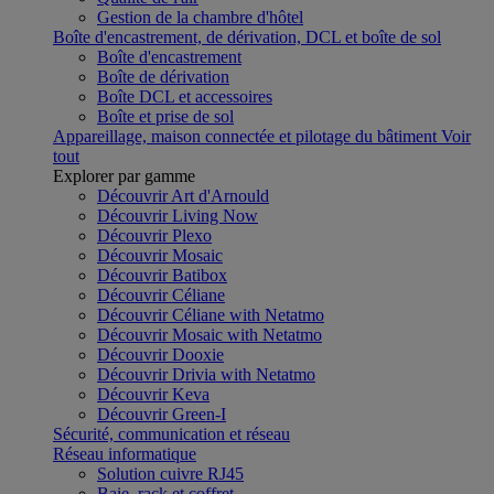
Gestion de la chambre d'hôtel
Boîte d'encastrement, de dérivation, DCL et boîte de sol
Boîte d'encastrement
Boîte de dérivation
Boîte DCL et accessoires
Boîte et prise de sol
Appareillage, maison connectée et pilotage du bâtiment
Voir
tout
Explorer par gamme
Découvrir Art d'Arnould
Découvrir Living Now
Découvrir Plexo
Découvrir Mosaic
Découvrir Batibox
Découvrir Céliane
Découvrir Céliane with Netatmo
Découvrir Mosaic with Netatmo
Découvrir Dooxie
Découvrir Drivia with Netatmo
Découvrir Keva
Découvrir Green-I
Sécurité, communication et réseau
Réseau informatique
Solution cuivre RJ45
Baie, rack et coffret