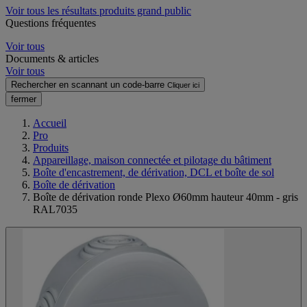
Voir tous les résultats produits grand public
Questions fréquentes
Voir tous
Documents & articles
Voir tous
Rechercher en scannant un code-barre
Cliquer ici
fermer
Accueil
Pro
Produits
Appareillage, maison connectée et pilotage du bâtiment
Boîte d'encastrement, de dérivation, DCL et boîte de sol
Boîte de dérivation
Boîte de dérivation ronde Plexo Ø60mm hauteur 40mm - gris
RAL7035