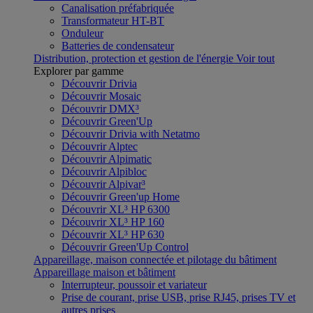
Canalisation préfabriquée
Transformateur HT-BT
Onduleur
Batteries de condensateur
Distribution, protection et gestion de l'énergie
Voir tout
Explorer par gamme
Découvrir Drivia
Découvrir Mosaic
Découvrir DMX³
Découvrir Green'Up
Découvrir Drivia with Netatmo
Découvrir Alptec
Découvrir Alpimatic
Découvrir Alpibloc
Découvrir Alpivar³
Découvrir Green'up Home
Découvrir XL³ HP 6300
Découvrir XL³ HP 160
Découvrir XL³ HP 630
Découvrir Green'Up Control
Appareillage, maison connectée et pilotage du bâtiment
Appareillage maison et bâtiment
Interrupteur, poussoir et variateur
Prise de courant, prise USB, prise RJ45, prises TV et
autres prises