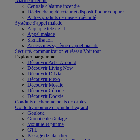
Alarme incendie
Centrale d'alarme incendie
Déclencheur, détecteur et dispositif pour coupure
Autres produits de mise en sécurité
Système d'appel malade
Applique tête de lit
Appel malade
Signalisation
Accessoires système d'appel malade
Sécurité, communication et réseau
Voir tout
Explorer par gamme
Découvrir Art d'Arnould
Découvrir Living Now
Découvrir Drivia
Découvrir Plexo
Découvrir Mosaic
Découvrir Céliane
Découvrir Dooxie
Conduits et cheminements de câbles
Goulotte, moulure et plinthe Legrand
Goulotte
Goulotte de câblage
Moulure et plinthe
GTL
Passage de plancher