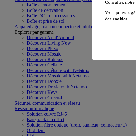
Consultez notre
Boîte d'encastrement
Boîte de dérivation
Vous pouvez gér
Boîte DCL et accessoires
des cookies
.
Boîte et prise de sol
Appareillage, maison connectée et pilotage du bâtiment
Voir to
Explorer par gamme
Découvrir Art d'Arnould
Découvrir Living Now
Découvrir Plexo
Découvrir Mosaic
Découvrir Batibox
Découvrir Céliane
Découvrir Céliane with Netatmo
Découvrir Mosaic with Netatmo
Découvrir Dooxie
Découvrir Drivia with Netatmo
Découvrir Keva
Découvrir Green-I
Sécurité, communication et réseau
Réseau informatique
Solution cuivre RJ45
Baie, rack et coffret
Solution fibre optique (tiroir, panneau, connecteur...)
Onduleur
PDU