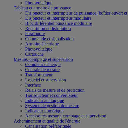
Photovoltaïque
Tableau et armoire de puissance
Disjoncteur et interrupteur de puissance (boîtier ouvert e
Disjoncteur et interrupteur modulaire
Bloc différentiel puissance modulaire
Répartition et distribution
Parafoudre
Commande et signalisation
Armoire électrique
Photovoltaïque
Cartouche
Mesure, comptage et supervision
Compteur d'énergie
Centrale de mesure
Transformateur
Logiciel et supervision
Interface
Relais de mesure et de protection
Transducteur et convertisseur
Indicateur analogique
Système de gestion de mesure
Indicateur numérique
Accessoires mesure, comptage et supervision
Acheminement et qualité de l'énergie
Canalisation préfabriquée