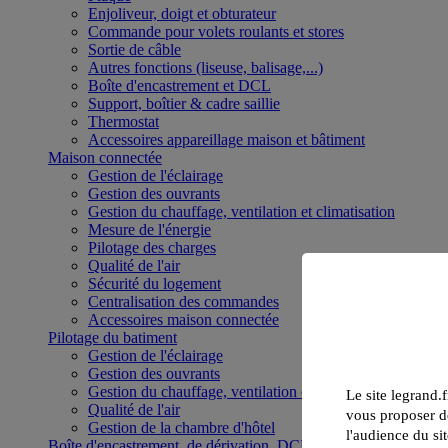
Enjoliveur, doigt et obturateur
Commande pour volets roulants et stores
Sortie de câble
Autres fonctions (liseuse, balisage,...)
Boîte d'encastrement et DCL
Support, boîtier & cadre saillie
Thermostat
Accessoires appareillage maison et bâtiment
Maison connectée
Gestion de l'éclairage
Gestion des ouvrants
Gestion du chauffage, ventilation et climatisation
Mesure de l'énergie
Pilotage des charges
Qualité de l'air
Sécurité du logement
Centralisation des commandes
Accessoires maison connectée
Pilotage du batiment
Gestion de l'éclairage
Gestion des ouvrants
Gestion du chauffage, ventilation et climatisation
Le site legrand.f
Qualité de l'air
vous proposer de
Gestion de la chambre d'hôtel
l'audience du sit
Boîte d'encastrement, de dérivation, DCL et boîte de sol