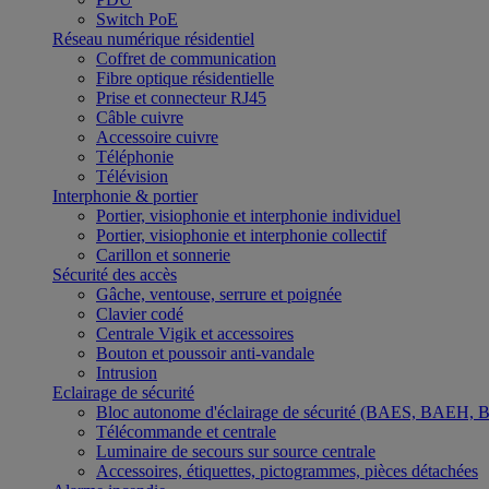
Switch PoE
Réseau numérique résidentiel
Coffret de communication
Fibre optique résidentielle
Prise et connecteur RJ45
Câble cuivre
Accessoire cuivre
Téléphonie
Télévision
Interphonie & portier
Portier, visiophonie et interphonie individuel
Portier, visiophonie et interphonie collectif
Carillon et sonnerie
Sécurité des accès
Gâche, ventouse, serrure et poignée
Clavier codé
Centrale Vigik et accessoires
Bouton et poussoir anti-vandale
Intrusion
Eclairage de sécurité
Bloc autonome d'éclairage de sécurité (BAES, BAEH,
Télécommande et centrale
Luminaire de secours sur source centrale
Accessoires, étiquettes, pictogrammes, pièces détachées