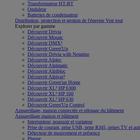
Transformateur HT-BT
Onduleur
Batteries de condensateur
Distribution, protection et gestion de l'énergie
Voir tout
Explorer par gamme
Découvrir Drivia
Découvrir Mosaic
Découvrir DMX³
Découvrir Green'Up
Découvrir Drivia with Netatmo
Découvrir Alptec
Découvrir Alpimatic
Découvrir Alpibloc
Découvrir Alpivar³
Découvrir Green'up Home
Découvrir XL³ HP 6300
Découvrir XL³ HP 160
Découvrir XL³ HP 630
Découvrir Green'Up Control
Appareillage, maison connectée et pilotage du bâtiment
Appareillage maison et bâtiment
Interrupteur, poussoir et variateur
Prise de courant, prise USB, prise RJ45, prises TV et aut
Détecteur de mouvement et présence
Plaque