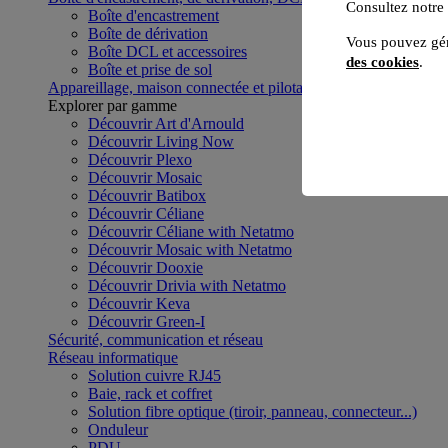
Consultez notre
Boîte d'encastrement
Boîte de dérivation
Vous pouvez gér
Boîte DCL et accessoires
des cookies
.
Boîte et prise de sol
Appareillage, maison connectée et pilotage du bâtiment
Voir to
Explorer par gamme
Découvrir Art d'Arnould
Découvrir Living Now
Découvrir Plexo
Découvrir Mosaic
Découvrir Batibox
Découvrir Céliane
Découvrir Céliane with Netatmo
Découvrir Mosaic with Netatmo
Découvrir Dooxie
Découvrir Drivia with Netatmo
Découvrir Keva
Découvrir Green-I
Sécurité, communication et réseau
Réseau informatique
Solution cuivre RJ45
Baie, rack et coffret
Solution fibre optique (tiroir, panneau, connecteur...)
Onduleur
PDU