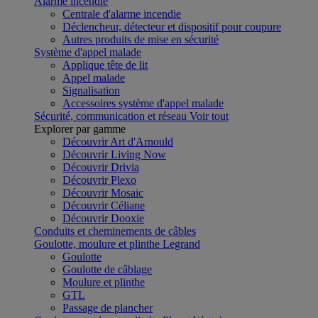
Alarme incendie
Centrale d'alarme incendie
Déclencheur, détecteur et dispositif pour coupure
Autres produits de mise en sécurité
Système d'appel malade
Applique tête de lit
Appel malade
Signalisation
Accessoires système d'appel malade
Sécurité, communication et réseau
Voir tout
Explorer par gamme
Découvrir Art d'Arnould
Découvrir Living Now
Découvrir Drivia
Découvrir Plexo
Découvrir Mosaic
Découvrir Céliane
Découvrir Dooxie
Conduits et cheminements de câbles
Goulotte, moulure et plinthe Legrand
Goulotte
Goulotte de câblage
Moulure et plinthe
GTL
Passage de plancher