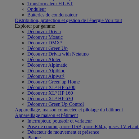
Transformateur HT-BT
Onduleur
Batteries de condensateur
Distribution, protection et gestion de l'énergie
Voir tout
Explorer par gamme
Découvrir Drivia
Découvrir Mosaic
Découvrir DMX³
Découvrir Green'Up
Découvrir Drivia with Netatmo
Découvrir Alptec
Découvrir Alpimatic
Découvrir Alpibloc
Découvrir Alpivar³
Découvrir Green'up Home
Découvrir XL³ HP 6300
Découvrir XL³ HP 160
Découvrir XL³ HP 630
Découvrir Green'Up Control
Appareillage, maison connectée et pilotage du bâtiment
Appareillage maison et bâtiment
Interrupteur, poussoir et variateur
Prise de courant, prise USB, prise RJ45, prises TV et aut
Détecteur de mouvement et présence
Plaque