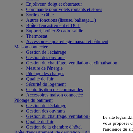
Enjoliveur, doigt et obturateur
Commande pour volets roulants et stores
Sortie de câble
Autres fonctions (liseuse, balisage,...)
Boîte d'encastrement et DCL
Support, boîtier & cadre saillie
Thermostat
Accessoires appareillage maison et bâtiment
Maison connectée
Gestion de l'éclairage
Gestion des ouvrants
Gestion du chauffage, ventilation et climatisation
Mesure de l'énergie
Pilotage des charges
Qualité de l'air
Sécurité du logement
Centralisation des commandes
Accessoires maison connectée
Pilotage du batiment
Gestion de l'éclairage
Gestion des ouvrants
Gestion du chauffage, ventilation et climatisation
Le site legrand.f
Qualité de l'air
vous proposer de
Gestion de la chambre d'hôtel
l'audience du sit
Boîte d'encastrement, de dérivation, DCL et boîte de sol