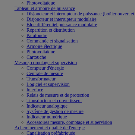
Photovoltaïque
Tableau et armoire de puissance
Disjoncteur et interrupteur de puissance (boîtier ouvert e
Disjoncteur et interrupteur modulaire
Bloc différentiel puissance modulaire
Répartition et distribution
Parafoudre
Commande et signalisation
Armoire électrique
Photovoltaïque
Cartouche
Mesure, comptage et supervision
Compteur d'énergie
Centrale de mesure
Transformateur
Logiciel et supervision
Interface
Relais de mesure et de protection
Transducteur et convertisseur
Indicateur analogique
Système de gestion de mesure
Indicateur numérique
Accessoires mesure, comptage et supervision
Acheminement et qualité de l'énergie
Canalisation préfabriquée