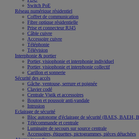
Switch PoE
Réseau numérique résidentiel
Coffret de communication
Fibre optique résidentielle
Prise et connecteur RJ45
Câble cuivre
Accessoire cuivre
Téléphonie
Télévision
Interphonie & portier
Portier, visiophonie et interphonie individuel
Portier, visiophonie et interphonie collectif
Carillon et sonnerie
Sécurité des accès
Gâche, ventouse, serrure et poignée
Clavier codé
Centrale Vigik et accessoires
Bouton et poussoir anti-vandale
Intrusion
Eclairage de sécurité
Bloc autonome d'éclairage de sécurité (BAES, BAEH,
Télécommande et centrale
Luminaire de secours sur source centrale
Accessoires, étiquettes, pictogrammes, pièces détachées