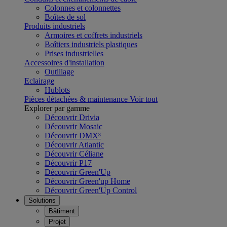
Colonnes et colonnettes
Boîtes de sol
Produits industriels
Armoires et coffrets industriels
Boîtiers industriels plastiques
Prises industrielles
Accessoires d'installation
Outillage
Eclairage
Hublots
Pièces détachées & maintenance
Voir tout
Explorer par gamme
Découvrir Drivia
Découvrir Mosaic
Découvrir DMX³
Découvrir Atlantic
Découvrir Céliane
Découvrir P17
Découvrir Green'Up
Découvrir Green'up Home
Découvrir Green'Up Control
Solutions
Bâtiment
Projet