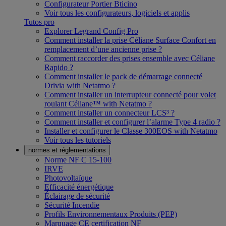
Configurateur Portier Bticino
Voir tous les configurateurs, logiciels et applis
Tutos pro
Explorer Legrand Config Pro
Comment installer la prise Céliane Surface Confort en
remplacement d’une ancienne prise ?
Comment raccorder des prises ensemble avec Céliane
Rapido ?
Comment installer le pack de démarrage connecté
Drivia with Netatmo ?
Comment installer un interrupteur connecté pour volet
roulant Céliane™ with Netatmo ?
Comment installer un connecteur LCS³ ?
Comment installer et configurer l’alarme Type 4 radio ?
Installer et configurer le Classe 300EOS with Netatmo
Voir tous les tutoriels
normes et réglementations
Norme NF C 15-100
IRVE
Photovoltaïque
Efficacité énergétique
Éclairage de sécurité
Sécurité Incendie
Profils Environnementaux Produits (PEP)
Marquage CE certification NF