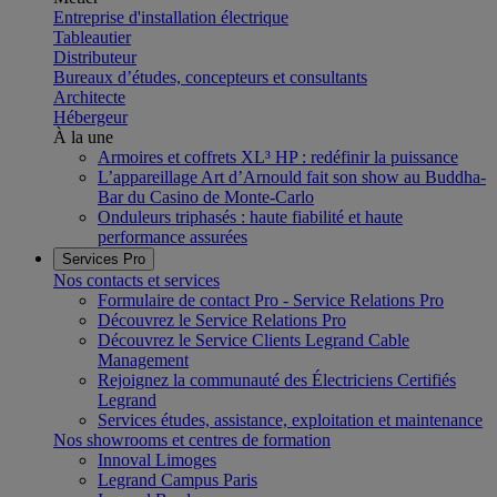
Entreprise d'installation électrique
Tableautier
Distributeur
Bureaux d’études, concepteurs et consultants
Architecte
Hébergeur
À la une
Armoires et coffrets XL³ HP : redéfinir la puissance
L’appareillage Art d’Arnould fait son show au Buddha-
Bar du Casino de Monte-Carlo
Onduleurs triphasés : haute fiabilité et haute
performance assurées
Services Pro
Nos contacts et services
Formulaire de contact Pro - Service Relations Pro
Découvrez le Service Relations Pro
Découvrez le Service Clients Legrand Cable
Management
Rejoignez la communauté des Électriciens Certifiés
Legrand
Services études, assistance, exploitation et maintenance
Nos showrooms et centres de formation
Innoval Limoges
Legrand Campus Paris