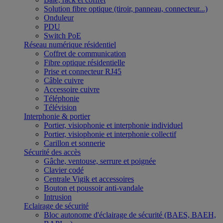
Solution fibre optique (tiroir, panneau, connecteur...)
Onduleur
PDU
Switch PoE
Réseau numérique résidentiel
Coffret de communication
Fibre optique résidentielle
Prise et connecteur RJ45
Câble cuivre
Accessoire cuivre
Téléphonie
Télévision
Interphonie & portier
Portier, visiophonie et interphonie individuel
Portier, visiophonie et interphonie collectif
Carillon et sonnerie
Sécurité des accès
Gâche, ventouse, serrure et poignée
Clavier codé
Centrale Vigik et accessoires
Bouton et poussoir anti-vandale
Intrusion
Eclairage de sécurité
Bloc autonome d'éclairage de sécurité (BAES, BAEH,