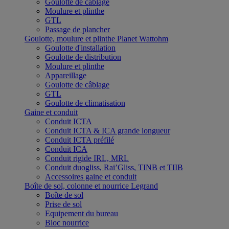
Goulotte de câblage
Moulure et plinthe
GTL
Passage de plancher
Goulotte, moulure et plinthe Planet Wattohm
Goulotte d'installation
Goulotte de distribution
Moulure et plinthe
Appareillage
Goulotte de câblage
GTL
Goulotte de climatisation
Gaine et conduit
Conduit ICTA
Conduit ICTA & ICA grande longueur
Conduit ICTA préfilé
Conduit ICA
Conduit rigide IRL, MRL
Conduit duogliss, Rai’Gliss, TINB et TIIB
Accessoires gaine et conduit
Boîte de sol, colonne et nourrice Legrand
Boîte de sol
Prise de sol
Equipement du bureau
Bloc nourrice