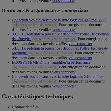
dans vos favoris, veuillez
vous connecter
.
Documents & argumentaires commerciaux
Concevoir vos tableaux avec la suite logiciels XLPro4 6300
Pour enregistrer ce document
Ajouter à ma liste de matériel
dans vos favoris, veuillez
vous connecter
.
XL3 HP, redéfinir la puissance : découvrez l'offre Distribution
de l'énergie
Pour enregistrer ce
Ajouter à ma liste de matériel
document dans vos favoris, veuillez
vous connecter
.
XL3 HP, redéfinir la puissance : découvrez l'offre Tertiaire de
proximité
Pour enregistrer ce
Ajouter à ma liste de matériel
document dans vos favoris, veuillez
vous connecter
.
ÉCOSYSTÈME Drivia : amplifier la performance
Pour enregistrer ce document
Ajouter à ma liste de matériel
dans vos favoris, veuillez
vous connecter
.
Concevoir vos tableaux avec la suite logiciels XLPro4 400
Pour enregistrer ce document
Ajouter à ma liste de matériel
dans vos favoris, veuillez
vous connecter
.
Caractéristiques techniques
Nombre de pôles