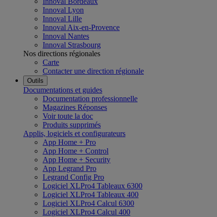
Innoval Bordeaux
Innoval Lyon
Innoval Lille
Innoval Aix-en-Provence
Innoval Nantes
Innoval Strasbourg
Nos directions régionales
Carte
Contacter une direction régionale
Outils
Documentations et guides
Documentation professionnelle
Magazines Réponses
Voir toute la doc
Produits supprimés
Applis, logiciels et configurateurs
App Home + Pro
App Home + Control
App Home + Security
App Legrand Pro
Legrand Config Pro
Logiciel XLPro4 Tableaux 6300
Logiciel XLPro4 Tableaux 400
Logiciel XLPro4 Calcul 6300
Logiciel XLPro4 Calcul 400