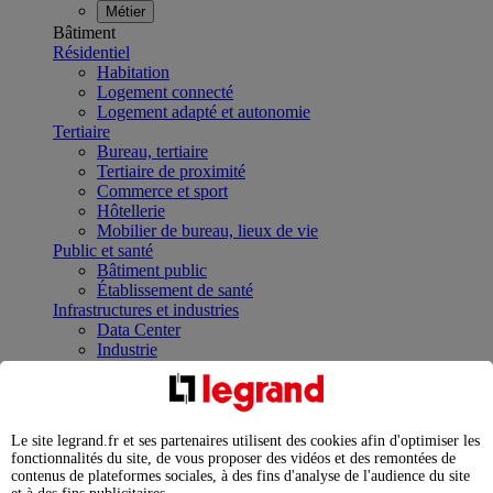
Métier
Bâtiment
Résidentiel
Habitation
Logement connecté
Logement adapté et autonomie
Tertiaire
Bureau, tertiaire
Tertiaire de proximité
Commerce et sport
Hôtellerie
Mobilier de bureau, lieux de vie
Public et santé
Bâtiment public
Établissement de santé
Infrastructures et industries
Data Center
Industrie
Infrastructures
À la une
Contrôler et planifier le fonctionnement des appareils
électriques avec le contacteur connecté
Le site legrand.fr et ses partenaires utilisent des cookies afin d'optimiser les
Répartir et optimiser son tableau électrique
fonctionnalités du site, de vous proposer des vidéos et des remontées de
Legrand Data Center Solutions : concentrer les
contenus de plateformes sociales, à des fins d'analyse de l'audience du site
expertises au service de vos performances