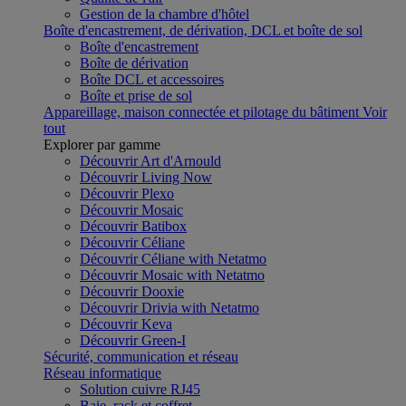
Gestion de la chambre d'hôtel
Boîte d'encastrement, de dérivation, DCL et boîte de sol
Boîte d'encastrement
Boîte de dérivation
Boîte DCL et accessoires
Boîte et prise de sol
Appareillage, maison connectée et pilotage du bâtiment
Voir
tout
Explorer par gamme
Découvrir Art d'Arnould
Découvrir Living Now
Découvrir Plexo
Découvrir Mosaic
Découvrir Batibox
Découvrir Céliane
Découvrir Céliane with Netatmo
Découvrir Mosaic with Netatmo
Découvrir Dooxie
Découvrir Drivia with Netatmo
Découvrir Keva
Découvrir Green-I
Sécurité, communication et réseau
Réseau informatique
Solution cuivre RJ45
Baie, rack et coffret