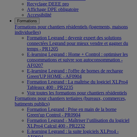
Recyclage DEEE pro
Affichage DPE obligatoire
Accessibilité
Formations
Formations pour chantiers résidentiels (logements, maisons
individuelles)
Formation Legrand : devenir expert des solutions
connectées Legrand pour mieux vendre et gagner du
temps - PR1205
E-learning Legrand : Home + Control : optimiser les
consommations et suivre son autoconsommation -
AF0207
E-learning Legrand : l'offre de bornes de recharge
Green'UP HOME - AF0904
Formation Legrand : La maîtrise du logiciel XLPro4
Tableaux 400 - PR2235
Voir toutes les formations pour chantiers résidentiels
Formations pour chantiers tertiaires (bureaux, commerces,
batiments publics)
Formation Legrand : Prise en main de la borne
Green'up Control - PR0904
Formation Legrand - Maîtriser l’utilisation du logiciel
XLPro4 Calcul 400 - PR2232
E-learning Legrand : la suite logiciels XLPro4 -
AF0604