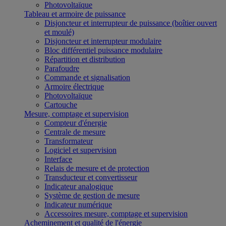
Photovoltaïque
Tableau et armoire de puissance
Disjoncteur et interrupteur de puissance (boîtier ouvert
et moulé)
Disjoncteur et interrupteur modulaire
Bloc différentiel puissance modulaire
Répartition et distribution
Parafoudre
Commande et signalisation
Armoire électrique
Photovoltaïque
Cartouche
Mesure, comptage et supervision
Compteur d'énergie
Centrale de mesure
Transformateur
Logiciel et supervision
Interface
Relais de mesure et de protection
Transducteur et convertisseur
Indicateur analogique
Système de gestion de mesure
Indicateur numérique
Accessoires mesure, comptage et supervision
Acheminement et qualité de l'énergie