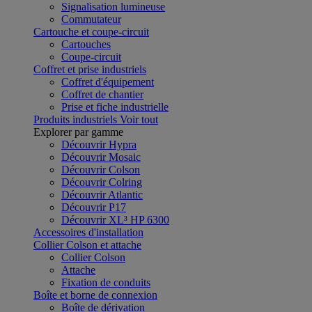
Signalisation lumineuse
Commutateur
Cartouche et coupe-circuit
Cartouches
Coupe-circuit
Coffret et prise industriels
Coffret d'équipement
Coffret de chantier
Prise et fiche industrielle
Produits industriels
Voir tout
Explorer par gamme
Découvrir Hypra
Découvrir Mosaic
Découvrir Colson
Découvrir Colring
Découvrir Atlantic
Découvrir P17
Découvrir XL³ HP 6300
Accessoires d'installation
Collier Colson et attache
Collier Colson
Attache
Fixation de conduits
Boîte et borne de connexion
Boîte de dérivation