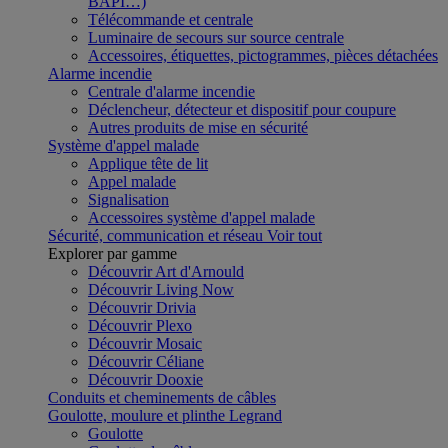
BAPI…)
Télécommande et centrale
Luminaire de secours sur source centrale
Accessoires, étiquettes, pictogrammes, pièces détachées
Alarme incendie
Centrale d'alarme incendie
Déclencheur, détecteur et dispositif pour coupure
Autres produits de mise en sécurité
Système d'appel malade
Applique tête de lit
Appel malade
Signalisation
Accessoires système d'appel malade
Sécurité, communication et réseau
Voir tout
Explorer par gamme
Découvrir Art d'Arnould
Découvrir Living Now
Découvrir Drivia
Découvrir Plexo
Découvrir Mosaic
Découvrir Céliane
Découvrir Dooxie
Conduits et cheminements de câbles
Goulotte, moulure et plinthe Legrand
Goulotte