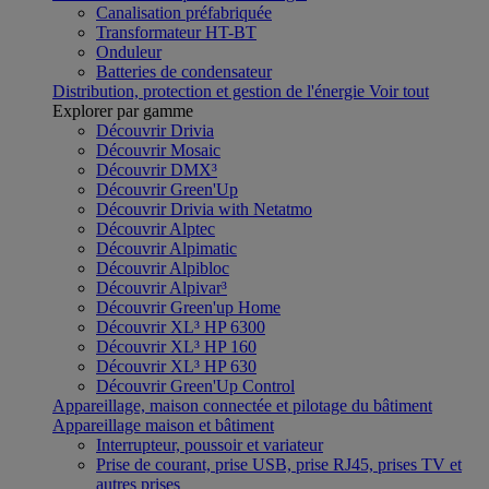
Canalisation préfabriquée
Transformateur HT-BT
Onduleur
Batteries de condensateur
Distribution, protection et gestion de l'énergie
Voir tout
Explorer par gamme
Découvrir Drivia
Découvrir Mosaic
Découvrir DMX³
Découvrir Green'Up
Découvrir Drivia with Netatmo
Découvrir Alptec
Découvrir Alpimatic
Découvrir Alpibloc
Découvrir Alpivar³
Découvrir Green'up Home
Découvrir XL³ HP 6300
Découvrir XL³ HP 160
Découvrir XL³ HP 630
Découvrir Green'Up Control
Appareillage, maison connectée et pilotage du bâtiment
Appareillage maison et bâtiment
Interrupteur, poussoir et variateur
Prise de courant, prise USB, prise RJ45, prises TV et
autres prises