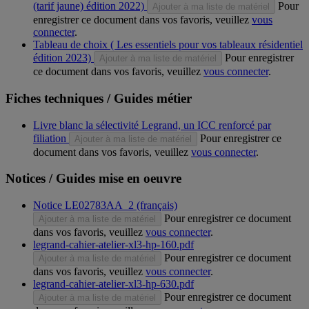
(tarif jaune) édition 2022)
Pour
Ajouter à ma liste de matériel
enregistrer ce document dans vos favoris, veuillez
vous
connecter
.
Tableau de choix ( Les essentiels pour vos tableaux résidentiel
édition 2023)
Pour enregistrer
Ajouter à ma liste de matériel
ce document dans vos favoris, veuillez
vous connecter
.
Fiches techniques / Guides métier
Livre blanc la sélectivité Legrand, un ICC renforcé par
filiation
Pour enregistrer ce
Ajouter à ma liste de matériel
document dans vos favoris, veuillez
vous connecter
.
Notices / Guides mise en oeuvre
Notice LE02783AA_2 (français)
Pour enregistrer ce document
Ajouter à ma liste de matériel
dans vos favoris, veuillez
vous connecter
.
legrand-cahier-atelier-xl3-hp-160.pdf
Pour enregistrer ce document
Ajouter à ma liste de matériel
dans vos favoris, veuillez
vous connecter
.
legrand-cahier-atelier-xl3-hp-630.pdf
Pour enregistrer ce document
Ajouter à ma liste de matériel