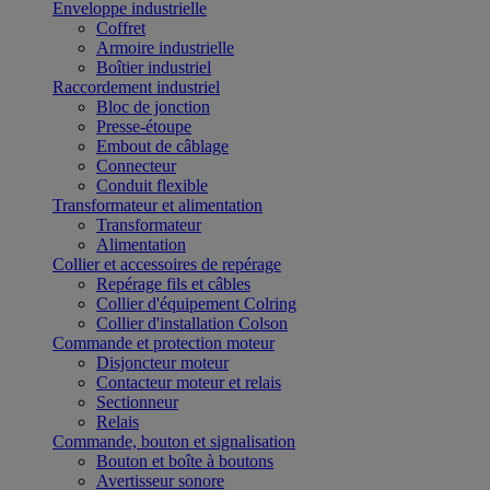
Enveloppe industrielle
Coffret
Armoire industrielle
Boîtier industriel
Raccordement industriel
Bloc de jonction
Presse-étoupe
Embout de câblage
Connecteur
Conduit flexible
Transformateur et alimentation
Transformateur
Alimentation
Collier et accessoires de repérage
Repérage fils et câbles
Collier d'équipement Colring
Collier d'installation Colson
Commande et protection moteur
Disjoncteur moteur
Contacteur moteur et relais
Sectionneur
Relais
Commande, bouton et signalisation
Bouton et boîte à boutons
Avertisseur sonore