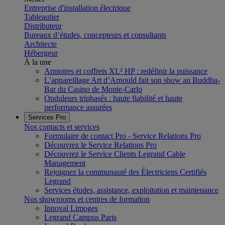
Entreprise d'installation électrique
Tableautier
Distributeur
Bureaux d’études, concepteurs et consultants
Architecte
Hébergeur
À la une
Armoires et coffrets XL³ HP : redéfinir la puissance
L’appareillage Art d’Arnould fait son show au Buddha-
Bar du Casino de Monte-Carlo
Onduleurs triphasés : haute fiabilité et haute
performance assurées
Services Pro
Nos contacts et services
Formulaire de contact Pro - Service Relations Pro
Découvrez le Service Relations Pro
Découvrez le Service Clients Legrand Cable
Management
Rejoignez la communauté des Électriciens Certifiés
Legrand
Services études, assistance, exploitation et maintenance
Nos showrooms et centres de formation
Innoval Limoges
Legrand Campus Paris