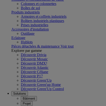
Colonnes et colonnettes
Boîtes de sol
Produits industriels
Armoires et coffrets industriels
Boîtiers industriels plastiques
Prises industrielles
Accessoires d'installation
Outillage
Eclairage
Hublots
Pièces détachées & maintenance
Voir tout
Explorer par gamme
Découvrir Drivia
Découvrir Mosaic
Découvrir DMX³
Découvrir Atlantic
Découvrir Céliane
Découvrir P17
Découvrir Green'Up
Découvrir Green'up Home
Découvrir Green'Up Control
Solutions
Bâtiment
Projet