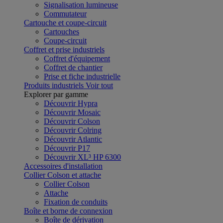
Signalisation lumineuse
Commutateur
Cartouche et coupe-circuit
Cartouches
Coupe-circuit
Coffret et prise industriels
Coffret d'équipement
Coffret de chantier
Prise et fiche industrielle
Produits industriels
Voir tout
Explorer par gamme
Découvrir Hypra
Découvrir Mosaic
Découvrir Colson
Découvrir Colring
Découvrir Atlantic
Découvrir P17
Découvrir XL³ HP 6300
Accessoires d'installation
Collier Colson et attache
Collier Colson
Attache
Fixation de conduits
Boîte et borne de connexion
Boîte de dérivation