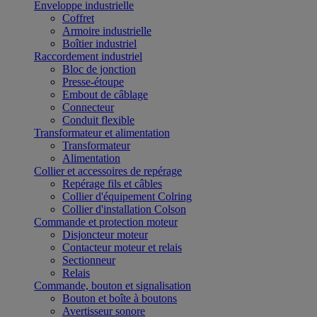
Enveloppe industrielle
Coffret
Armoire industrielle
Boîtier industriel
Raccordement industriel
Bloc de jonction
Presse-étoupe
Embout de câblage
Connecteur
Conduit flexible
Transformateur et alimentation
Transformateur
Alimentation
Collier et accessoires de repérage
Repérage fils et câbles
Collier d'équipement Colring
Collier d'installation Colson
Commande et protection moteur
Disjoncteur moteur
Contacteur moteur et relais
Sectionneur
Relais
Commande, bouton et signalisation
Bouton et boîte à boutons
Avertisseur sonore