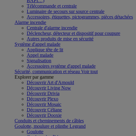
BAPI…)
Télécommande et centrale
Luminaire de secours sur source centrale
Accessoires, étiquettes, pictogrammes, pièces détachées
Alarme incendie
Centrale d'alarme incendie
Déclencheur, détecteur et dispositif pour coupure
Autres produits de mise en sécurité
Système d'appel malade
Applique tête de lit
Appel malade
Signalisation
Accessoires système d'appel malade
Sécurité, communication et réseau
Voir tout
Explorer par gamme
Découvrir Art d'Arnould
Découvrir Living Now
Découvrir Drivia
Découvrir Plexo
Découvrir Mosaic
Découvrir Céliane
Découvrir Dooxie
Conduits et cheminements de câbles
Goulotte, moulure et plinthe Legrand
Goulotte