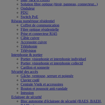
Solution fibre optique (tiroir, panneau, connecteur...)
Onduleur
PDU
Switch PoE
Réseau numérique résidentiel
Coffret de communication
Fibre optique résidentielle
Prise et connecteur RJ45
Câble cuivre
Accessoire cuivre
Téléphonie
Télévision
Interphonie & portier
Portier, visiophonie et interphonie individuel
Portier, visiophonie et interphonie collectif
Carillon et sonnerie
Sécurité des accès
Gâche, ventouse, serrure et poignée
Clavier codé
Centrale Vigik et accessoires
Bouton et poussoir anti-vandale
Intrusion
Eclairage de sécurité
Bloc autonome d'éclairage de sécurité (BAES, BAEH,