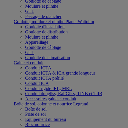
Goulotte de câblage
Moulure et plinthe
GTL
Passage de plancher
Goulotte, moulure et plinthe Planet Wattohm
Goulotte d'installation
Goulotte de distribution
Moulure et plinthe
Appareillage
Goulotte de câblage
GTL
Goulotte de climatisation
Gaine et conduit
Conduit ICTA
Conduit ICTA & ICA grande longueur
Conduit ICTA préfilé
Conduit ICA
Conduit rigide IRL, MRL
Conduit duogliss, Rai’Gliss, TINB et TIIB
Accessoires gaine et conduit
Boîte de sol, colonne et nourrice Legrand
Boîte de sol
Prise de sol
Equipement du bureau
Bloc nourrice