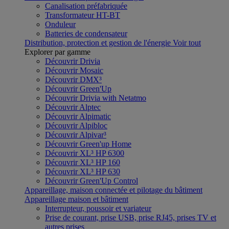
Canalisation préfabriquée
Transformateur HT-BT
Onduleur
Batteries de condensateur
Distribution, protection et gestion de l'énergie
Voir tout
Explorer par gamme
Découvrir Drivia
Découvrir Mosaic
Découvrir DMX³
Découvrir Green'Up
Découvrir Drivia with Netatmo
Découvrir Alptec
Découvrir Alpimatic
Découvrir Alpibloc
Découvrir Alpivar³
Découvrir Green'up Home
Découvrir XL³ HP 6300
Découvrir XL³ HP 160
Découvrir XL³ HP 630
Découvrir Green'Up Control
Appareillage, maison connectée et pilotage du bâtiment
Appareillage maison et bâtiment
Interrupteur, poussoir et variateur
Prise de courant, prise USB, prise RJ45, prises TV et
autres prises