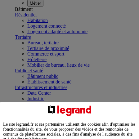
Métier
Bâtiment
Résidentiel
Habitation
Logement connecté
Logement adapté et autonomie
Tertiaire
Bureau, tertiaire
Tertiaire de proximité
Commerce et sport
Hôtellerie
Mobilier de bureau, lieux de vie
Public et santé
Bâtiment public
Établissement de santé
Infrastructures et industries
Data Center
Industrie
Infrastructures
À la une
Contrôler et planifier le fonctionnement des appareils
électriques avec le contacteur connecté
Le site legrand.fr et ses partenaires utilisent des cookies afin d'optimiser les
Répartir et optimiser son tableau électrique
fonctionnalités du site, de vous proposer des vidéos et des remontées de
Legrand Data Center Solutions : concentrer les
contenus de plateformes sociales, à des fins d'analyse de l'audience du site
expertises au service de vos performances