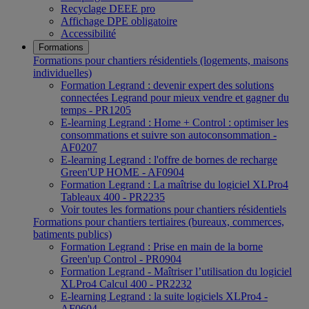
Recyclage DEEE pro
Affichage DPE obligatoire
Accessibilité
Formations
Formations pour chantiers résidentiels (logements, maisons
individuelles)
Formation Legrand : devenir expert des solutions
connectées Legrand pour mieux vendre et gagner du
temps - PR1205
E-learning Legrand : Home + Control : optimiser les
consommations et suivre son autoconsommation -
AF0207
E-learning Legrand : l'offre de bornes de recharge
Green'UP HOME - AF0904
Formation Legrand : La maîtrise du logiciel XLPro4
Tableaux 400 - PR2235
Voir toutes les formations pour chantiers résidentiels
Formations pour chantiers tertiaires (bureaux, commerces,
batiments publics)
Formation Legrand : Prise en main de la borne
Green'up Control - PR0904
Formation Legrand - Maîtriser l’utilisation du logiciel
XLPro4 Calcul 400 - PR2232
E-learning Legrand : la suite logiciels XLPro4 -
AF0604