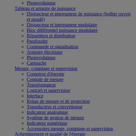
Photovoltaïque
Tableau et armoire de puissance
Disjoncteur et interrupteur de puissance (boîtier ouvert
et moulé)
Disjoncteur et interrupteur modulaire
Bloc différentiel puissance modulaire
Répartition et distribution
Parafoudre
Commande et signalisation
Armoire électrique
Photovoltaïque
Cartouche
Mesure, comptage et supervision
Compteur d'énergie
Centrale de mesure
Transformateur
Logiciel et supervision
Interface
Relais de mesure et de protection
Transducteur et convertisseur
Indicateur analogique
Système de gestion de mesure
Indicateur numérique
Accessoires mesure, comptage et supervision
Acheminement et qualité de l'énergie