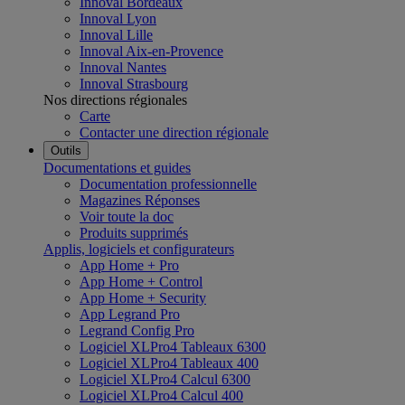
Innoval Bordeaux
Innoval Lyon
Innoval Lille
Innoval Aix-en-Provence
Innoval Nantes
Innoval Strasbourg
Nos directions régionales
Carte
Contacter une direction régionale
Outils
Documentations et guides
Documentation professionnelle
Magazines Réponses
Voir toute la doc
Produits supprimés
Applis, logiciels et configurateurs
App Home + Pro
App Home + Control
App Home + Security
App Legrand Pro
Legrand Config Pro
Logiciel XLPro4 Tableaux 6300
Logiciel XLPro4 Tableaux 400
Logiciel XLPro4 Calcul 6300
Logiciel XLPro4 Calcul 400