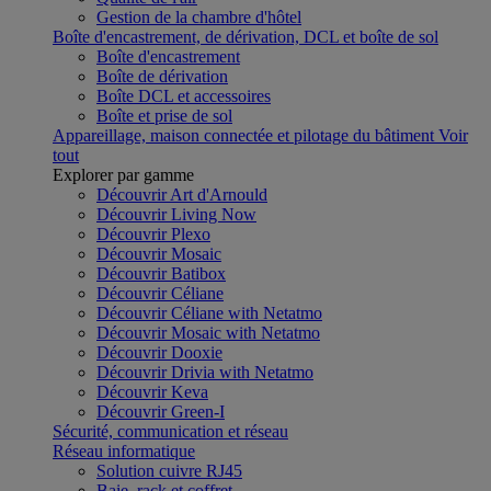
Gestion de la chambre d'hôtel
Boîte d'encastrement, de dérivation, DCL et boîte de sol
Boîte d'encastrement
Boîte de dérivation
Boîte DCL et accessoires
Boîte et prise de sol
Appareillage, maison connectée et pilotage du bâtiment
Voir
tout
Explorer par gamme
Découvrir Art d'Arnould
Découvrir Living Now
Découvrir Plexo
Découvrir Mosaic
Découvrir Batibox
Découvrir Céliane
Découvrir Céliane with Netatmo
Découvrir Mosaic with Netatmo
Découvrir Dooxie
Découvrir Drivia with Netatmo
Découvrir Keva
Découvrir Green-I
Sécurité, communication et réseau
Réseau informatique
Solution cuivre RJ45
Baie, rack et coffret