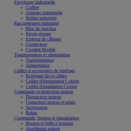
Enveloppe industrielle
Coffret
Armoire industrielle
Boîtier industriel
Raccordement industriel
Bloc de jonction
Presse-étoupe
Embout de câblage
Connecteur
Conduit flexible
Transformateur et alimentation
Transformateur
Alimentation
Collier et accessoires de repérage
Repérage fils et câbles
Collier d'équipement Colring
Collier d'installation Colson
Commande et protection moteur
Disjoncteur moteur
Contacteur moteur et relais
Sectionneur
Relais
Commande, bouton et signalisation
Bouton et boîte à boutons
Avertisseur sonore