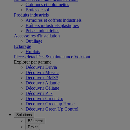
Colonnes et colonnettes
Boîtes de sol
Produits industriels
Armoires et coffrets industriels
Boîtiers industriels plastiques
Prises industrielles
Accessoires d'installation
Outillage
Eclairage
Hublots
Pièces détachées & maintenance
Voir tout
Explorer par gamme
Découvrir Drivia
Découvrir Mosaic
Découvrir DMX³
Découvrir Atlantic
Découvrir Céliane
Découvrir P17
Découvrir Green'Up
Découvrir Green'up Home
Découvrir Green'Up Control
Solutions
Bâtiment
Projet