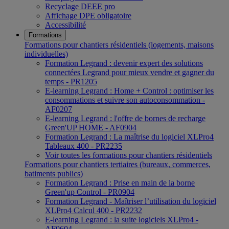
Recyclage DEEE pro
Affichage DPE obligatoire
Accessibilité
Formations
Formations pour chantiers résidentiels (logements, maisons
individuelles)
Formation Legrand : devenir expert des solutions
connectées Legrand pour mieux vendre et gagner du
temps - PR1205
E-learning Legrand : Home + Control : optimiser les
consommations et suivre son autoconsommation -
AF0207
E-learning Legrand : l'offre de bornes de recharge
Green'UP HOME - AF0904
Formation Legrand : La maîtrise du logiciel XLPro4
Tableaux 400 - PR2235
Voir toutes les formations pour chantiers résidentiels
Formations pour chantiers tertiaires (bureaux, commerces,
batiments publics)
Formation Legrand : Prise en main de la borne
Green'up Control - PR0904
Formation Legrand - Maîtriser l’utilisation du logiciel
XLPro4 Calcul 400 - PR2232
E-learning Legrand : la suite logiciels XLPro4 -
AF0604