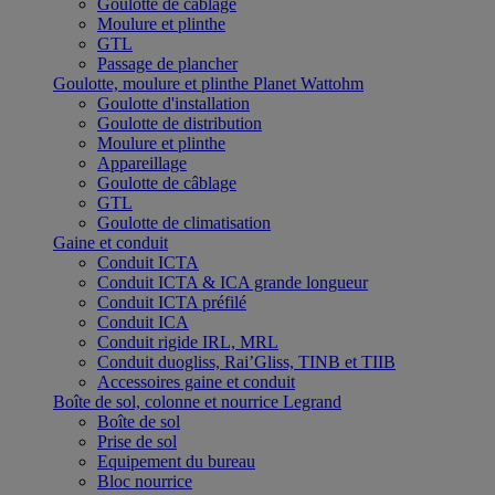
Goulotte de câblage
Moulure et plinthe
GTL
Passage de plancher
Goulotte, moulure et plinthe Planet Wattohm
Goulotte d'installation
Goulotte de distribution
Moulure et plinthe
Appareillage
Goulotte de câblage
GTL
Goulotte de climatisation
Gaine et conduit
Conduit ICTA
Conduit ICTA & ICA grande longueur
Conduit ICTA préfilé
Conduit ICA
Conduit rigide IRL, MRL
Conduit duogliss, Rai’Gliss, TINB et TIIB
Accessoires gaine et conduit
Boîte de sol, colonne et nourrice Legrand
Boîte de sol
Prise de sol
Equipement du bureau
Bloc nourrice