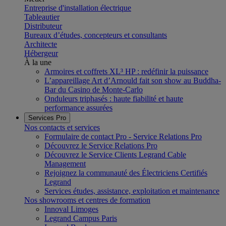
Entreprise d'installation électrique
Tableautier
Distributeur
Bureaux d’études, concepteurs et consultants
Architecte
Hébergeur
À la une
Armoires et coffrets XL³ HP : redéfinir la puissance
L’appareillage Art d’Arnould fait son show au Buddha-
Bar du Casino de Monte-Carlo
Onduleurs triphasés : haute fiabilité et haute
performance assurées
Services Pro
Nos contacts et services
Formulaire de contact Pro - Service Relations Pro
Découvrez le Service Relations Pro
Découvrez le Service Clients Legrand Cable
Management
Rejoignez la communauté des Électriciens Certifiés
Legrand
Services études, assistance, exploitation et maintenance
Nos showrooms et centres de formation
Innoval Limoges
Legrand Campus Paris