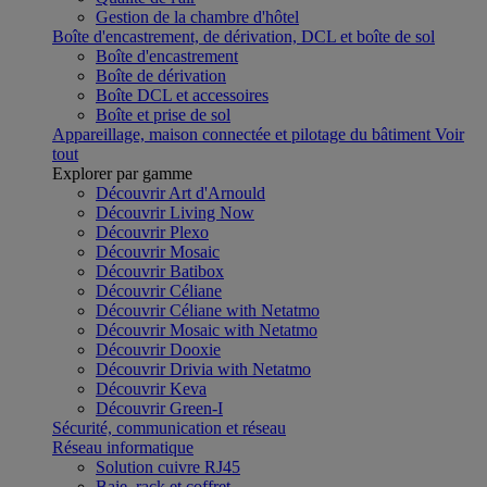
Gestion de la chambre d'hôtel
Boîte d'encastrement, de dérivation, DCL et boîte de sol
Boîte d'encastrement
Boîte de dérivation
Boîte DCL et accessoires
Boîte et prise de sol
Appareillage, maison connectée et pilotage du bâtiment
Voir
tout
Explorer par gamme
Découvrir Art d'Arnould
Découvrir Living Now
Découvrir Plexo
Découvrir Mosaic
Découvrir Batibox
Découvrir Céliane
Découvrir Céliane with Netatmo
Découvrir Mosaic with Netatmo
Découvrir Dooxie
Découvrir Drivia with Netatmo
Découvrir Keva
Découvrir Green-I
Sécurité, communication et réseau
Réseau informatique
Solution cuivre RJ45
Baie, rack et coffret