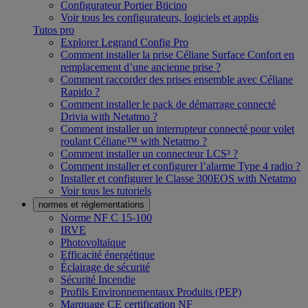
Configurateur Portier Bticino
Voir tous les configurateurs, logiciels et applis
Tutos pro
Explorer Legrand Config Pro
Comment installer la prise Céliane Surface Confort en
remplacement d’une ancienne prise ?
Comment raccorder des prises ensemble avec Céliane
Rapido ?
Comment installer le pack de démarrage connecté
Drivia with Netatmo ?
Comment installer un interrupteur connecté pour volet
roulant Céliane™ with Netatmo ?
Comment installer un connecteur LCS³ ?
Comment installer et configurer l’alarme Type 4 radio ?
Installer et configurer le Classe 300EOS with Netatmo
Voir tous les tutoriels
normes et réglementations
Norme NF C 15-100
IRVE
Photovoltaïque
Efficacité énergétique
Éclairage de sécurité
Sécurité Incendie
Profils Environnementaux Produits (PEP)
Marquage CE certification NF