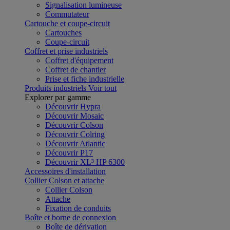
Signalisation lumineuse
Commutateur
Cartouche et coupe-circuit
Cartouches
Coupe-circuit
Coffret et prise industriels
Coffret d'équipement
Coffret de chantier
Prise et fiche industrielle
Produits industriels
Voir tout
Explorer par gamme
Découvrir Hypra
Découvrir Mosaic
Découvrir Colson
Découvrir Colring
Découvrir Atlantic
Découvrir P17
Découvrir XL³ HP 6300
Accessoires d'installation
Collier Colson et attache
Collier Colson
Attache
Fixation de conduits
Boîte et borne de connexion
Boîte de dérivation