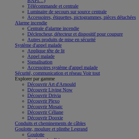
BAPI…)
Télécommande et centrale
Luminaire de secours sur source centrale
Accessoires, étiquettes, pictogrammes, pièces détachées
Alarme incendie
Centrale d'alarme incendie
Déclencheur, détecteur et dispositif pour coupure
Autres produits de mise en sécurité
Système d'appel malade
Applique tête de lit
Appel malade
Signalisation
Accessoires système d'appel malade
Sécurité, communication et réseau
Voir tout
Explorer par gamme
Découvrir Art d'Arnould
Découvrir Living Now
Découvrir Drivia
Découvrir Plexo
Découvrir Mosaic
Découvrir Céliane
Découvrir Dooxie
Conduits et cheminements de câbles
Goulotte, moulure et plinthe Legrand
Goulotte