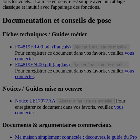
tous les volets... La mise en oeuvre est simple avec un câblage
classique et intuitif avec l'appairage des fonctions.
Documentation et conseils de pose
Fiches techniques / Guides métier
F04819FR-00.pdf (français)
Ajouter à ma liste de matériel
Pour enregistrer ce document dans vos favoris, veuillez
vous
connecter
.
F04819EN-00.pdf (anglais)
Ajouter à ma liste de matériel
Pour enregistrer ce document dans vos favoris, veuillez
vous
connecter
.
Notices / Guides mise en oeuvre
Notice LE17077AA
Pour
Ajouter à ma liste de matériel
enregistrer ce document dans vos favoris, veuillez
vous
connecter
.
Documents & argumentaires commerciaux
Ma maison simplement connectée : découvrez le guide du Pro