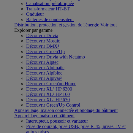
Canalisation préfabriquée
Transformateur HT-BT
Onduleur
Batteries de condensateur
Distribution, protection et gestion de l'énergie
Voir tout
Explorer par gamme
Découvrir Drivia
Découvrir Mosaic
Découvrir DMX³
Découvrir Green'Up
Découvrir Drivia with Netatmo
Découvrir Alptec
Découvrir Alpimatic
Découvrir Alpibloc
Découvrir Alpivar³
Découvrir Green'up Home
Découvrir XL³ HP 6300
Découvrir XL³ HP 160
Découvrir XL³ HP 630
Découvrir Green'Up Control
Appareillage, maison connectée et pilotage du bâtiment
Appareillage maison et bâtiment
Interrupteur, poussoir et variateur
Prise de courant, prise USB, prise RJ45, prises TV et
autres prises