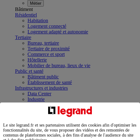
Métier
Bâtiment
Résidentiel
Habitation
Logement connecté
Logement adapté et autonomie
Tertiaire
Bureau, tertiaire
Tertiaire de proximité
Commerce et sport
Hôtellerie
Mobilier de bureau, lieux de vie
Public et santé
Bâtiment public
Établissement de santé
Infrastructures et industries
Data Center
Industrie
Infrastructures
À la une
Contrôler et planifier le fonctionnement des appareils
électriques avec le contacteur connecté
Le site legrand.fr et ses partenaires utilisent des cookies afin d'optimiser les
Répartir et optimiser son tableau électrique
fonctionnalités du site, de vous proposer des vidéos et des remontées de
Legrand Data Center Solutions : concentrer les
contenus de plateformes sociales, à des fins d'analyse de l'audience du site
expertises au service de vos performances