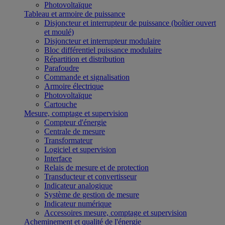
Photovoltaïque
Tableau et armoire de puissance
Disjoncteur et interrupteur de puissance (boîtier ouvert
et moulé)
Disjoncteur et interrupteur modulaire
Bloc différentiel puissance modulaire
Répartition et distribution
Parafoudre
Commande et signalisation
Armoire électrique
Photovoltaïque
Cartouche
Mesure, comptage et supervision
Compteur d'énergie
Centrale de mesure
Transformateur
Logiciel et supervision
Interface
Relais de mesure et de protection
Transducteur et convertisseur
Indicateur analogique
Système de gestion de mesure
Indicateur numérique
Accessoires mesure, comptage et supervision
Acheminement et qualité de l'énergie