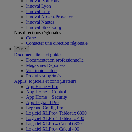
Innoval Bordeaux
Innoval Lyon
Innoval Lille
Innoval Aix-en-Provence
Innoval Nantes
Innoval Strasbourg
Nos directions régionales
Carte
Contacter une direction régionale
Outils
Documentations et guides
Documentation professionnelle
Magazines Réponses
Voir toute la doc
Produits supprimés
Applis, logiciels et configurateurs
App Home + Pro
App Home + Control
App Home + Security
App Legrand Pro
Legrand Config Pro
Logiciel XLPro4 Tableaux 6300
Logiciel XLPro4 Tableaux 400
Logiciel XLPro4 Calcul 6300
Logiciel XLPro4 Calcul 400