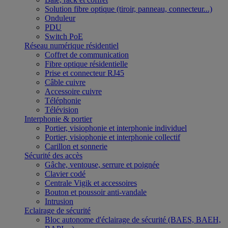
Solution fibre optique (tiroir, panneau, connecteur...)
Onduleur
PDU
Switch PoE
Réseau numérique résidentiel
Coffret de communication
Fibre optique résidentielle
Prise et connecteur RJ45
Câble cuivre
Accessoire cuivre
Téléphonie
Télévision
Interphonie & portier
Portier, visiophonie et interphonie individuel
Portier, visiophonie et interphonie collectif
Carillon et sonnerie
Sécurité des accès
Gâche, ventouse, serrure et poignée
Clavier codé
Centrale Vigik et accessoires
Bouton et poussoir anti-vandale
Intrusion
Eclairage de sécurité
Bloc autonome d'éclairage de sécurité (BAES, BAEH,